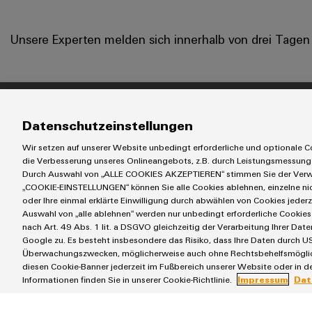
Unsere Experten melden sich innerhalb von drei Tagen
Produkte
Lösungen
Datenschutzeinstellungen
Reihenklemmen
Automatisierung
Wir setzen auf unserer Website unbedingt erforderliche und optionale Co
Leiterplattensteckverbinder & Leiterplattenklemmen
Energiemanageme
die Verbesserung unseres Onlineangebots, z.B. durch Leistungsmessung
Durch Auswahl von „ALLE COOKIES AKZEPTIEREN“ stimmen Sie der Verwe
Blitz- und Überspannungsschutz
Industrial-IoT-Lös
„COOKIE-EINSTELLUNGEN“ können Sie alle Cookies ablehnen, einzelne n
Steuerungen
E-Mobility
oder Ihre einmal erklärte Einwilligung durch abwählen von Cookies jederz
Engineering- und Visualisierungstools
Lösungen für Pho
Auswahl von „alle ablehnen“ werden nur unbedingt erforderliche Cookies 
nach Art. 49 Abs. 1 lit. a DSGVO gleichzeitig der Verarbeitung Ihrer D
Werkzeuge
Smart Cabinet Bui
Google zu. Es besteht insbesondere das Risiko, dass Ihre Daten durch US
Workplace Soluti
Überwachungszwecken, möglicherweise auch ohne Rechtsbehelfsmöglichk
diesen Cookie-Banner jederzeit im Fußbereich unserer Website oder in de
Informationen finden Sie in unserer Cookie-Richtlinie.
Impressum
Dat