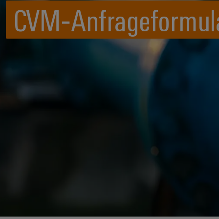
CVM‑Anfrageformul