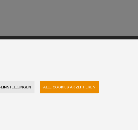
Märkte
Maschinen und Fabrikautomation
Energie
Transport
Gerätehersteller
-EINSTELLUNGEN
ALLE COOKIES AKZEPTIEREN
Prozess
Distribution
IIoT Partner Netzwerk