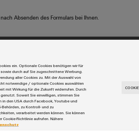
 nach Absenden des Formulars bei Ihnen.
Service
Bestückte Klemmenleisten
okies ein. Optionale Cookies benötigen wir für
nt-Lösungen
Modifizierte und bestückte Gehäuse
 sowie durch auf Sie zugeschnittene Werbung.
ndung aller Cookies zu. Mit der Auswahl von
ungen
Fast Delivery Service
icht notwendige / optionale Cookies auswählen
Connectivity Consulting
COOKIE
eit mit Wirkung für die Zukunft widerrufen. Durch
tovoltaikanlagen
Weidmüller Configurator
genutzt. Soweit Sie einwilligen, stimmen Sie
aten in den USA durch Facebook, Youtube und
lding
Engineering-Daten
-Behörden, zu Kontroll- und zu
ons
eShop
eiten, verarbeitet werden können. Sie können
r Cookie-Richtlinie aufrufen. Nähere
enschutz