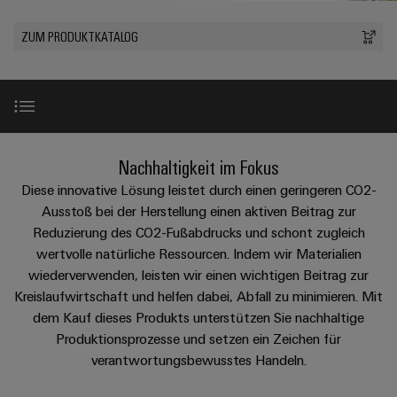
IN
Kabelkonfektionierung
Schweiz
Aktionen
Leiterplattenklemmen
erlebbar
Weidmüller
Aktionen
Anschlusstechnologie
AG
ZUR
Unternehmen
werden.
Fast
ZUM PRODUKTKATALOG
ÜBERSICHT
PROeco
Gehäusesysteme
Zahlen
INSTA
DC-
Delivery
Ihr
Datencenter
II
und
und
POWER
Microgrids
Service
Weg
Lösungen
Über Uns
Aktionen
-
und
Fakten
Aktionen
zu
Produkte
u-
komponenten
PRObas
uns
für
Nachhaltigkeit
PRO
OS
Karriere
Beratung
Aktionen
Rechenzentren
Kabeleinführungssysteme
Einleitung
Nachhaltigkeit im Fokus
ECO
Edge
–
und
Compliance
und
effizient,
II
Computing
Diese innovative Lösung leistet durch einen geringeren CO2-
digitale
Neuigkeiten
zuverlässig,
-
ZUR
Promotionen
Aktionen
100% recyceltes Kunststoff
Ausstoß bei der Herstellung einen aktiven Beitrag zur
Länder
Planung
ÜBERSICHT
skalierbar
Industrial
komponenten
Erfolgsgeschichten
Reduzierung des CO2-Fußabdrucks und schont zugleich
Energy
5G
Energiespeicher
Management
wertvolle natürliche Ressourcen. Indem wir Materialien
Connectivity
unserer
Anschlussleitungen,
CO2 Reduzierung
Meter
Lösungen
wiederverwenden, leisten wir einen wichtigen Beitrag zur
Informationen
Consulting
Kunden
Single
Patchkabel
und
Aktionen
Kreislaufwirtschaft und helfen dabei, Abfall zu minimieren. Mit
und
Produkte
Pair
und
Weidmüller
Messen
Prozessinnovation
dem Kauf dieses Produkts unterstützen Sie nachhaltige
Zertifikate
für
Steuerstromverteilung
Ethernet
Kabel
Configurator
&
Produktionsprozesse und setzen ein Zeichen für
Energiespeichersysteme
Aktionen
(ESS)
Orange
verantwortungsbewusstes Handeln.
Events
SPS
Qualitätssicherung
PCB
Mag
Energieübertragung
EcoLine
Systemverkabelung