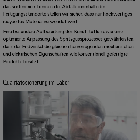
Leiterplattensteckverbinder
Sonnenenergie
AI
das sortenreine Trennen der Abfälle innerhalb der
&
Fertigungsstandorte stellen wir sicher, dass nur hochwertiges
Schienenfahrzeuge
Remote
Leiterplattenklemmen
recyceltes Material verwendet wird.
Moderne
Access
und
Eine besondere Aufbereitung des Kunststoffs sowie eine
PCB
digitale
optimierte Anpassung des Spritzgussprozesses gewährleisten,
Industrial
Connector
Lösungen
dass der Endwinkel die gleichen hervorragenden mechanischen
für
Service
Services
klimafreundliche
und elektrischen Eigenschaften wie konventionell gefertigte
Platform
Mobilitat
Original
Produkte besitzt.
easyConnect
im
Equipment
Bahnverkehr
Manufacturer
Qualitätssicherung im Labor
Schiffbau
(OEM)
Werkstatt
Umfassende
&
Verbindungslösungen
für
Zubehör
die
maritime
Werkzeuge
Industrie
Automaten
Wasseraufbereitung
&