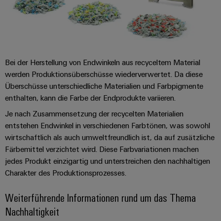
Gehäuse
Kundenspezifische
Kabelkonfektionierung
Bei der Herstellung von Endwinkeln aus recyceltem Material
werden Produktionsüberschüsse wiederverwertet. Da diese
Überschüsse unterschiedliche Materialien und Farbpigmente
Produktinnovationen
enthalten, kann die Farbe der Endprodukte variieren.
Praxisnahe
Verbindungen für
Je nach Zusammensetzung der recycelten Materialien
Ihre Industrie.
entstehen Endwinkel in verschiedenen Farbtönen, was sowohl
Unsere Neuheiten
im Bereich
wirtschaftlich als auch umweltfreundlich ist, da auf zusätzliche
Industrial
Färbemittel verzichtet wird. Diese Farbvariationen machen
Connectivity.
jedes Produkt einzigartig und unterstreichen den nachhaltigen
Charakter des Produktionsprozesses.
Weiterführende Informationen rund um das Thema
Nachhaltigkeit
Umwe
Produ