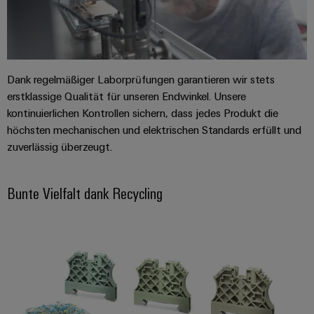
Software
Abwasseraufbereitung
Lösungen
Markierer
für
die
Industriedrucker
Wasser-
Dank regelmäßiger Laborprüfungen garantieren wir stets
und
Industrieleuchte
erstklassige Qualität für unseren Endwinkel. Unsere
Abwasserindustrie
kontinuierlichen Kontrollen sichern, dass jedes Produkt die
Wasserstoff
Cabinet
höchsten mechanischen und elektrischen Standards erfüllt und
Wasserstoff
Infrastructure
zuverlässig überzeugt.
als
Schlüsseltechnologie
für
Bunte Vielfalt dank Recycling
Assemblierungsservice
die
Energiewende
Bestückte
Windenergie
Klemmenleisten
Effizienter
Betrieb
Modifizierte
von
und
Windparks
bestückte