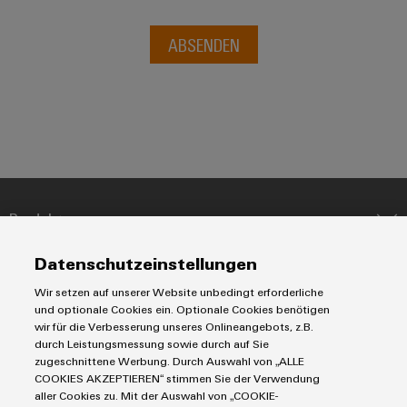
ABSENDEN
Produkte
Reihenklemmen
Datenschutzeinstellungen
Lösungen
Leiterplattensteckverbinder & Leiterplattenklemmen
Wir setzen auf unserer Website unbedingt erforderliche
Blitz- und Überspannungsschutz
Automatisierung
und optionale Cookies ein. Optionale Cookies benötigen
Steuerungen
Service
wir für die Verbesserung unseres Onlineangebots, z.B.
Energiemanagement-Lösungen
durch Leistungsmessung sowie durch auf Sie
Engineering- und Visualisierungstools
Industrial-IoT-Lösungen
Bestückte Klemmenleisten
zugeschnittene Werbung. Durch Auswahl von „ALLE
Werkzeuge
E-Mobility
COOKIES AKZEPTIEREN“ stimmen Sie der Verwendung
Märkte
Modifizierte und bestückte Gehäuse
aller Cookies zu. Mit der Auswahl von „COOKIE-
Lösungen für Photovoltaikanlagen