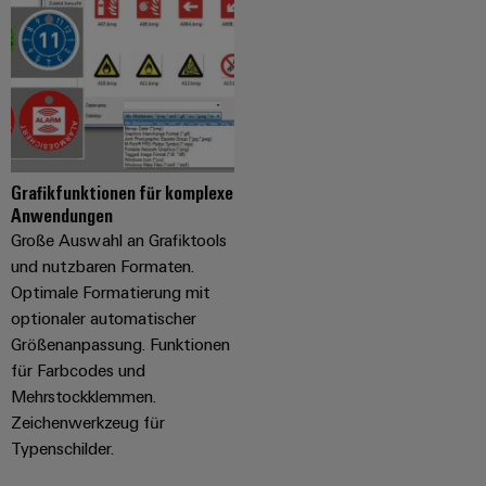
Schne
einfa
REACH
PCF-D
herun
Grafikfunktionen für komplexe
Weidmüller
Anwendungen
Configurator
Große Auswahl an Grafiktools
Digital
und nutzbaren Formaten.
Engineering
Optimale Formatierung mit
auf einem
neuen Niveau
optionaler automatischer
‒ intuitiv,
Größenanpassung. Funktionen
unkompliziert,
schnell
für Farbcodes und
Mehrstockklemmen.
Zeichenwerkzeug für
Typenschilder.