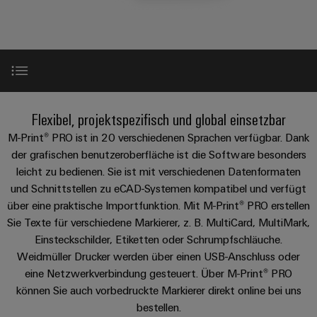
IN
Kabelkonfektionierung
Schweiz
Aktionen
Leiterplattenklemmen
erlebbar
Weidmüller
Aktionen
Anschlusstechnologie
AG
ZUR
Unternehmen
werden.
Fast
ÜBERSICHT
PROeco
Gehäusesysteme
Zahlen
INSTA
DC-
Delivery
Ihr
Datencenter
II
und
und
POWER
Microgrids
Service
Weg
Lösungen
Über Uns
Aktionen
-
und
Fakten
Aktionen
zu
Produkte
u-
komponenten
PRObas
uns
für
Einführung
Nachhaltigkeit
PRO
OS
Flexibel, projektspezifisch und global einsetzbar
Karriere
Beratung
Aktionen
Rechenzentren
Kabeleinführungssysteme
ECO
Edge
–
und
M-Print® PRO ist in 20 verschiedenen Sprachen verfügbar. Dank
Compliance
und
effizient,
II
Computing
Die einfachste Markierungssoftware auf einen Blick
der grafischen benutzeroberfläche ist die Software besonders
digitale
Neuigkeiten
zuverlässig,
-
ZUR
Promotionen
Aktionen
leicht zu bedienen. Sie ist mit verschiedenen Datenformaten
Länder
Planung
ÜBERSICHT
skalierbar
Industrial
komponenten
Erfolgsgeschichten
und Schnittstellen zu eCAD-Systemen kompatibel und verfügt
Komplettlösungen für die Werkstatt
Energy
5G
Energiespeicher
Management
Connectivity
unserer
über eine praktische Importfunktion. Mit M-Print® PRO erstellen
Anschlussleitungen,
Meter
Lösungen
Informationen
Consulting
Kunden
Sie Texte für verschiedene Markierer, z. B. MultiCard, MultiMark,
Single
Patchkabel
und
Aktionen
und
Downloads
Einsteckschilder, Etiketten oder Schrumpfschläuche.
Produkte
Pair
und
Weidmüller
Messen
Weidmüller Drucker werden über einen USB-Anschluss oder
Zertifikate
für
Steuerstromverteilung
Ethernet
Kabel
Configurator
&
Energiespeichersysteme
eine Netzwerkverbindung gesteuert. Über M-Print® PRO
Aktionen
(ESS)
Orange
Events
können Sie auch vorbedruckte Markierer direkt online bei uns
SPS
PCB
Mag
bestellen.
Energieübertragung
EcoLine
Systemverkabelung