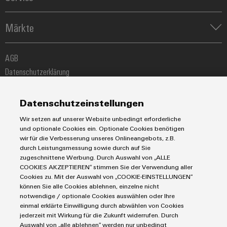
Engineering- und Visualisierungstools
Industrial-IoT-Lösungen
Bestückte Klemmenleisten
Werkzeuge
E-Mobility
Märkte
Modifizierte und bestückte Gehäuse
Lösungen für Photovoltaikanlagen
Fast Delivery Service
Maschinen und Fabrikautomation
Smart Cabinet Building
Connectivity Consulting
AGB
Energie
Workplace Solutions
Weidmüller Configurator
Datenschutzerklärung
Transport
Engineering-Daten
Impressum
Gerätehersteller
eShop
E-Mail Kontakte
Prozess
Datenschutzeinstellungen
Cookie Richtlinie
Distribution
Wir setzen auf unserer Website unbedingt erforderliche
IIoT Partner Netzwerk
und optionale Cookies ein. Optionale Cookies benötigen
Weidmüller Schweiz AG
wir für die Verbesserung unseres Onlineangebots, z.B.
durch Leistungsmessung sowie durch auf Sie
Rundbuckstrasse 2
zugeschnittene Werbung. Durch Auswahl von „ALLE
8212 Neuhausen am Rheinfall
COOKIES AKZEPTIEREN“ stimmen Sie der Verwendung aller
Cookies zu. Mit der Auswahl von „COOKIE-EINSTELLUNGEN“
Telefon: +41 52 674 07 07
können Sie alle Cookies ablehnen, einzelne nicht
notwendige / optionale Cookies auswählen oder Ihre
info@weidmueller.ch
einmal erklärte Einwilligung durch abwählen von Cookies
jederzeit mit Wirkung für die Zukunft widerrufen. Durch
Auswahl von „alle ablehnen“ werden nur unbedingt