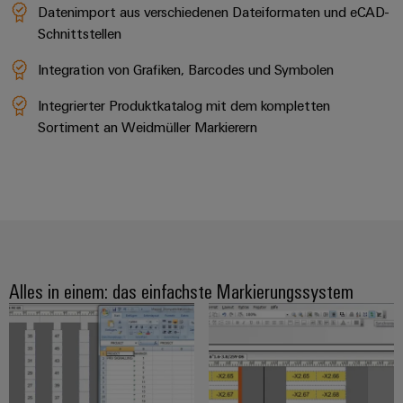
Software
Datenimport aus verschiedenen Dateiformaten und eCAD-
Abwasseraufbereitung
Schnittstellen
Lösungen
Markierer
für
Integration von Grafiken, Barcodes und Symbolen
die
Industriedrucker
Wasser-
Integrierter Produktkatalog mit dem kompletten
und
Industrieleuchte
Sortiment an Weidmüller Markierern
Abwasserindustrie
Wasserstoff
Cabinet
Wasserstoff
Infrastructure
als
Schlüsseltechnologie
für
Assemblierungsservice
die
Energiewende
Alles in einem: das einfachste Markierungssystem
Bestückte
Windenergie
Klemmenleisten
Effizienter
Betrieb
Modifizierte
von
und
Windparks
bestückte