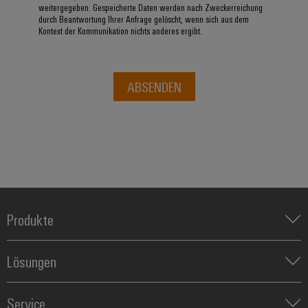
weitergegeben. Gespeicherte Daten werden nach Zweckerreichung
durch Beantwortung Ihrer Anfrage gelöscht, wenn sich aus dem
Kontext der Kommunikation nichts anderes ergibt.
ABSENDEN
Produkte
Reihenklemmen
Lösungen
Leiterplattensteckverbinder & Leiterplattenklemmen
Blitz- und Überspannungsschutz
Automatisierung
Steuerungen
Service
Energiemanagement-Lösungen