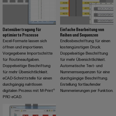
Gehäuse
Kundenspezifische
Kabelkonfektionierung
Datenübertragung für
Einfache Bearbeitung von
optimierte Prozesse
Reihen und Sequenzen
Excel-Formate lassen sich
Endlosbeschriftung für einen
öffnen und importieren.
kostengünstigen Druck.
Produktinnovationen
Vorgegebene Importschritte
Doppelseitige Beschriftung
Praxisnahe
Verbindungen für
für Routineaufgaben.
für mehr Übersichtlichkeit.
Ihre Industrie.
Doppelseitige Beschriftung
Automatische Text- und
Unsere Neuheiten
im Bereich
für mehr Übersichtlichkeit.
Nummernsequenzen für eine
Industrial
eCAD-Schnittstelle für einen
durchgängige Beschriftung.
Connectivity.
durchgängig nahtlosen
Erstellung fortlaufender
digitalen Prozess mit M-Print®
Nummerierungen per Funktion.
PRO eCAD.
Umwe
Produ