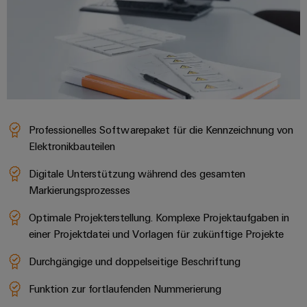
Leiterplattensteckverbinder
Sonnenenergie
AI
&
Schienenfahrzeuge
Remote
Leiterplattenklemmen
Moderne
Access
und
PCB
digitale
Industrial
Connector
Lösungen
für
Service
Services
klimafreundliche
Platform
Professionelles Softwarepaket für die Kennzeichnung von
Mobilitat
Original
easyConnect
im
Elektronikbauteilen
Equipment
Bahnverkehr
Manufacturer
Digitale Unterstützung während des gesamten
Schiffbau
(OEM)
Markierungsprozesses
Werkstatt
Umfassende
&
Verbindungslösungen
Optimale Projekterstellung. Komplexe Projektaufgaben in
für
Zubehör
einer Projektdatei und Vorlagen für zukünftige Projekte
die
maritime
Werkzeuge
Durchgängige und doppelseitige Beschriftung
Industrie
Automaten
Wasseraufbereitung
Funktion zur fortlaufenden Nummerierung
&