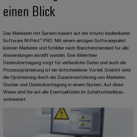
verschiedene
Automation
einen Blick
Systeme
Segmente
OCI
Messen
der
Schnittstelle
Industrial
Maschinen
Industrial
&
und
IoT
Ethernet
Events
EDI
Fabrikautomation
Das Markieren mit System basiert auf der intuitiv bedienbaren
Schnittstelle
Industrial
Touch-
Globale
Software M-Print® PRO. Mit einem einzigen Softwarepaket
Öl
Security
können Markierer und Schilder nach Branchenstandard für alle
Panels
Messen
&
Anwendungen erstellt werden. Eine fehlerfreie
ZUR
&
Gas
Industrial
Engineering-
ÜBERSICHT
Datenübertragung sorgt für verlässliche Daten und auch die
Events
Sicherer
Service
und
Prozessoptimierung ist ein entscheidener Vorteil. Erreicht wird
Betrieb
Platform
mit
Visualisierungstools
die Optimierung durch die Zusammenführung von Markierer,
vernetzten
easyConnect
Drucker und Datenübertragung in einem System. Auf diese
Lösungen
Energiemessung
Weise sind Sie auf alle Eventualitäten im Schaltschrankbau
für
EZA-
und
vorbereitet.
die
Regler
Prozessindustrie
Smart
Metering
Photovoltaik
Mehr
Weidmüller
Gerätehersteller
Ressourceneffizienz
Industrial
durch