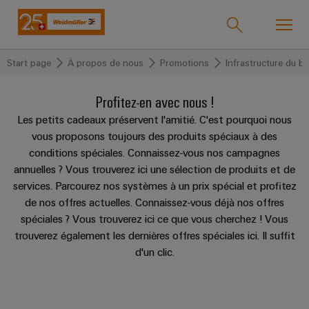
Start page
À propos de nous
Promotions
Infrastructure du b
Support Center
Onlineshop
easyConnect
Profitez-en avec nous !
back to
back to
back to
back
back to
back to
back
back to
back to
back to
back
Les petits cadeaux préservent l'amitié. C'est pourquoi nous
vous proposons toujours des produits spéciaux à des
Industrie
Industrie
Solutions
Produits
to
Support
Société
to À
Promotions
Machinery
Promotions
to
conditions spéciales. Connaissez-vous nos campagnes
Service
propos
Global
Weidmüller
Cours
Machinery
PRObas
Infrastructure
annuelles ? Vous trouverez ici une sélection de produits et de
de
Technologies
Technique
Notre
IndustryMatch
de
Aktionen
du
Formulaire_Journées
Solutions
services. Parcourez nos systèmes à un prix spécial et profitez
nous
CRIMPFIX
de
entreprise
Produits
Un
formation
bâtiment
de
de nos offres actuelles. Connaissez-vous déjà nos offres
Technologie
ECO
raccordement
personnalisés
monde
spéciales ? Vous trouverez ici ce que vous cherchez ! Vous
et
la
de
Qui
ALL
3D
Aktionen
Termseries
Produits
À
trouverez également les dernières offres spéciales ici. Il suffit
SERVICES
webinaires
connectivité
où
raccordement
Blocs
nous
Barrettes
Aktionen
propos
d'un clic.
les
PrintJet
SNAP
de
sommes
de
Best
défis
de
CONNECT
VARITECTOR
IN
jonction
raccordement
ALL
Service
deviennent
Practice
nous
175
SERVICES
tangibles
Aktionen
Aktionen
équipées
Webcast
et
Technologie
Connecteurs
ans