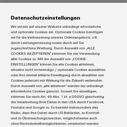
Modules
Promotions
techniques
et
d'automatisation
la
de
construction
logiciels
Machinery
Catalogues
d'armoire
relais
Datenschutzeinstellungen
d'automatisation
produits
Produits
et
Fabricants
Événements
Infrastructure
Wir setzen auf unserer Website unbedingt erforderliche
techniques
Analytique
relais
d'équipements
et
du
Blocs de jonction
und optionale Cookies ein. Optionale Cookies benötigen
industrielle
statiques
wir für die Verbesserung unseres Onlineangebots, z.B.
Solutions
Solutions
salons
bâtiment
Réparations
Blocs de jonction enfichables pour circuit imprimé
durch Leistungsmessung sowie durch auf Sie
de
et
Protection contre la foudre et les surtensions
Automatisation
zugeschnittene Werbung. Durch Auswahl von „ALLE
Amplificateurs
Automatisation décentralisée
technique
Salons
COOKIES AKZEPTIEREN“ stimmen Sie der Verwendung
pièces
Commandes et Edge
de
Service
industrielle
de
Solutions de gestion énergétique
et
aller Cookies zu. Mit der Auswahl von „COOKIE-
raccordement
partenaire
de
Outils d'ingénierie et de visualisation
séparation
IoT industriel
EINSTELLUNGEN“ können Sie alle Cookies ablehnen,
innovantes
événements
Rails de raccordement équipés
IoT
rechange
einzelne nicht notwendige / optionale Cookies auswählen
Outils professionnels
et
pour
E-mobilité
Commerce
Marchés et industries
mondiaux
Boîtiers modifiés et équipés
industriel
oder Ihre einmal erklärte Einwilligung durch abwählen von
les
convertisseurs
de
Énergie photovoltaïque
Cookies jederzeit mit Wirkung für die Zukunft widerrufen.
Cours
Service de livraison rapide
appareils
Machine et Automatisation d'usines
de
Durch Auswahl von „alle ablehnen“ werden nur unbedingt
Sécurité
gros
Smart Cabinet Building
de
Conseils en matière de connectivité
Conditions générales
Énergie
erforderliche Cookies genutzt. Soweit Sie einwilligen,
Une
mesure
industrielle
Solutions Workplace
formation
stimmen Sie nach Art. 49 Abs. 1 lit. a DSGVO gleichzeitig
Weidmüller Configurator
Politique de confidentialité
Partenariats
Transport
énergie
der Verarbeitung Ihrer Daten in den USA durch Facebook,
et
Alimentations
Données techniques
Plateforme
Mentions légales
traditionnelle
Fabricant d'équipements
Youtube und Google zu. Es besteht insbesondere das
webinaires
eShop
Risiko, dass Ihre Daten durch US-Behörden, zu Kontroll-
de
Contacts e-mail
L'avenir
Process
Boîtiers
und zu Überwachungszwecken, möglicherweise auch
de
services
Politique relative aux cookies
Distribution
ohne Rechtsbehelfsmöglichkeiten, verarbeitet werden
électroniques
la