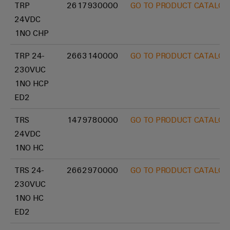
de
TRP
2617930000
GO TO PRODUCT CATALOG
Outils
fer
24VDC
d'ingénierie
Des
1NO CHP
et
solutions
modernes
de
TRP 24-
2663140000
GO TO PRODUCT CATALOG
et
visualisation
230VUC
numériques
pour
1NO HCP
Mesure
une
ED2
mobilité
d'énergie
respectueuse
du
TRS
1479780000
GO TO PRODUCT CATALOG
Weidmüller
climat
24VDC
IA
dans
1NO HC
le
industrielle
transport
ferrooviaire
TRS 24-
2662970000
GO TO PRODUCT CATALOG
Accès
230VUC
distant
Construction
1NO HC
navale
Plateforme
ED2
Solutions
de
de