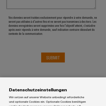
Vos données seront traitées exclusivement pour répondre à votre demande, ne
seront pas utilisées à d’autres fins et ne seront pas transmises à des tiers. Les
données enregistrées seront supprimées une fois l’objectif atteint, c’est-à-dire
après avoir répondu à votre demande, sauf indication contraire découlant du
contexte de la communication.
SUBMIT
Datenschutzeinstellungen
Wir setzen auf unserer Website unbedingt erforderliche
und optionale Cookies ein. Optionale Cookies benötigen
Produits