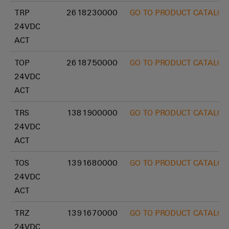
industriels
production
Options
TRP
2618230000
GO TO PRODUCT CATALOG
d'énergie
easyConnect
Protection
de
éprouvée
24VDC
contre
commande
Contrôleur
ACT
la
Machines
numérique
de
foudre
Solutions
TOP
2618750000
GO TO PRODUCT CATALOG
centrale
pour
et
eShop
les
24VDC
électrique
la
différents
ACT
Interface
secteurs
surtension
OCI
de
TRS
1381900000
GO TO PRODUCT CATALOG
la
Fabricant
Boîtiers
machine
INTERFACE
24VDC
d'équipements
de
et
EDI
ACT
de
raccordement
Blocs
l'automatisation
du
TOS
1391680000
GO TO PRODUCT CATALOG
d'usines
de
ALL
générateur
24VDC
jonction
SERVICES
Pétrole
PV
enfichables
ACT
et
pour
Répartiteurs
gaz
TRZ
1391670000
GO TO PRODUCT CATALOG
circuit
de
Sécurisation
24VDC