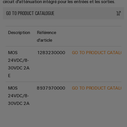
circuit d'atténuation intégré pour les entrées et les sorties.
Boîtiers
GO TO PRODUCT CATALOGUE
modifiés
et
équipés
Description
Référence
d'article
Assemblage
de
MOS
1283230000
GO TO PRODUCT CATALOG
câbles
24VDC/8-
spécifiques
30VDC 2A
E
Nouveautés
MOS
8937970000
GO TO PRODUCT CATALOG
produits
24VDC/8-
Technique de
raccordement
30VDC 2A
pratique pour
votre
industrie. Nos
innovations
pour la