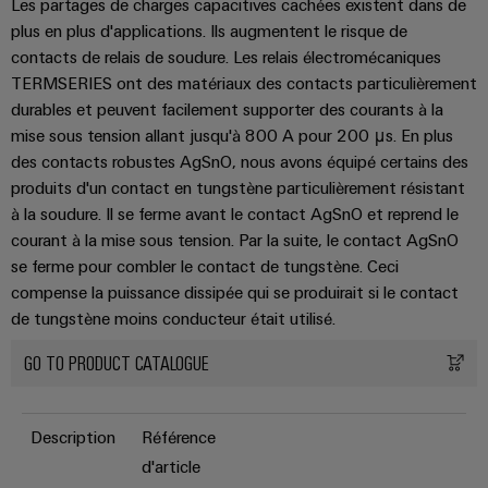
Modules
Promotions
techniques
Les partages de charges capacitives cachées existent dans de
et
d'automatisation
la
de
plus en plus d'applications. Ils augmentent le risque de
construction
logiciels
Machinery
Catalogues
d'armoire
relais
contacts de relais de soudure. Les relais électromécaniques
d'automatisation
produits
TERMSERIES ont des matériaux des contacts particulièrement
et
Fabricants
Événements
Infrastructure
techniques
durables et peuvent facilement supporter des courants à la
Analytique
relais
d'équipements
et
du
mise sous tension allant jusqu'à 800 A pour 200 μs. En plus
industrielle
statiques
Solutions
salons
bâtiment
Réparations
des contacts robustes AgSnO, nous avons équipé certains des
de
et
Automatisation
Amplificateurs
produits d'un contact en tungstène particulièrement résistant
technique
Salons
pièces
de
à la soudure. Il se ferme avant le contact AgSnO et reprend le
industrielle
de
et
raccordement
partenaire
de
courant à la mise sous tension. Par la suite, le contact AgSnO
séparation
innovantes
événements
IoT
rechange
se ferme pour combler le contact de tungstène. Ceci
et
pour
Commerce
mondiaux
industriel
compense la puissance dissipée qui se produirait si le contact
les
convertisseurs
de
Cours
appareils
de tungstène moins conducteur était utilisé.
de
Sécurité
gros
de
Une
mesure
GO TO PRODUCT CATALOGUE
industrielle
formation
Partenariats
énergie
et
Alimentations
Plateforme
traditionnelle
webinaires
de
Description
Référence
L'avenir
Boîtiers
de
services
d'article
électroniques
la