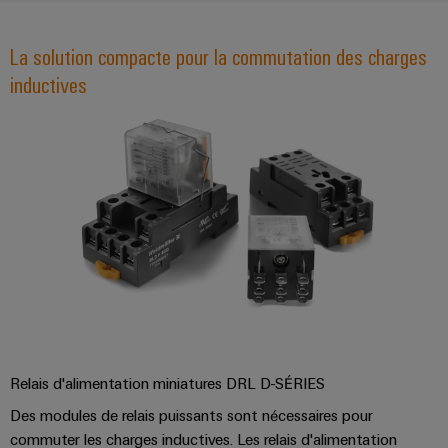
connectivité
industrielle.
La solution compacte pour la commutation des charges
inductives
Weidmüller
Configurator
Ingénierie
Relais d'alimentation miniatures DRL D-SÉRIES
numérique
d'un niveau
Des modules de relais puissants sont nécessaires pour
supérieur -
commuter les charges inductives. Les relais d'alimentation
intuitive,