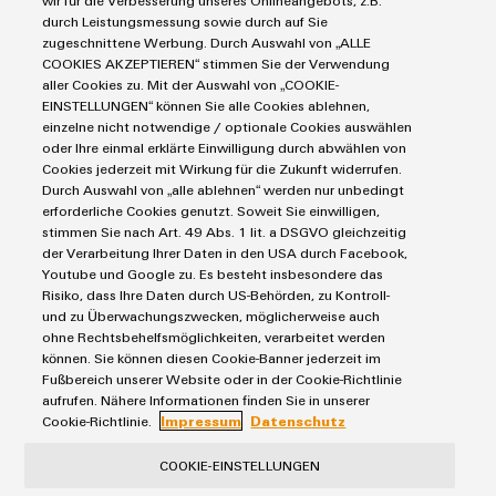
wir für die Verbesserung unseres Onlineangebots, z.B.
durch Leistungsmessung sowie durch auf Sie
Blocs de jonction
zugeschnittene Werbung. Durch Auswahl von „ALLE
Solutions
Blocs de jonction enfichables pour circuit imprimé
COOKIES AKZEPTIEREN“ stimmen Sie der Verwendung
Protection contre la foudre et les surtensions
aller Cookies zu. Mit der Auswahl von „COOKIE-
Automatisation décentralisée
EINSTELLUNGEN“ können Sie alle Cookies ablehnen,
Commandes et Edge
Service
Solutions de gestion énergétique
einzelne nicht notwendige / optionale Cookies auswählen
Outils d'ingénierie et de visualisation
oder Ihre einmal erklärte Einwilligung durch abwählen von
IoT industriel
Rails de raccordement équipés
Cookies jederzeit mit Wirkung für die Zukunft widerrufen.
Outils professionnels
E-mobilité
Marchés et industries
Boîtiers modifiés et équipés
Durch Auswahl von „alle ablehnen“ werden nur unbedingt
Énergie photovoltaïque
erforderliche Cookies genutzt. Soweit Sie einwilligen,
Service de livraison rapide
Machine et Automatisation d'usines
stimmen Sie nach Art. 49 Abs. 1 lit. a DSGVO gleichzeitig
Smart Cabinet Building
Conseils en matière de connectivité
der Verarbeitung Ihrer Daten in den USA durch Facebook,
Conditions générales
Énergie
Solutions Workplace
Youtube und Google zu. Es besteht insbesondere das
Weidmüller Configurator
Politique de confidentialité
Transport
Risiko, dass Ihre Daten durch US-Behörden, zu Kontroll-
Données techniques
Mentions légales
Fabricant d'équipements
und zu Überwachungszwecken, möglicherweise auch
ohne Rechtsbehelfsmöglichkeiten, verarbeitet werden
eShop
Contacts e-mail
Process
können. Sie können diesen Cookie-Banner jederzeit im
Politique relative aux cookies
Distribution
Fußbereich unserer Website oder in der Cookie-Richtlinie
aufrufen. Nähere Informationen finden Sie in unserer
Réseau de partenaires IIoT et automatisation
Cookie-Richtlinie.
Impressum
Datenschutz
Weidmüller Schweiz AG
Rundbuckstrasse 2
COOKIE-EINSTELLUNGEN