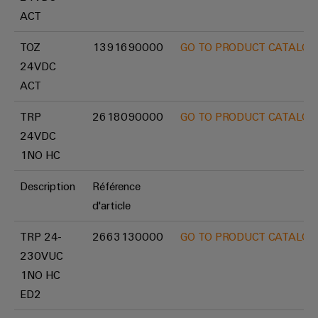
imprimé
des
bus
ACT
fonctionnements
et
de
avec
connecteurs
terrain
des
TOZ
1391690000
GO TO PRODUCT CATALOG
solutions
pour
24VDC
en
circuit
réseau
ACT
imprimé
Automatisation
pour
l'industrie
et
TRP
2618090000
GO TO PRODUCT CATALOG
Services
des
logiciels
24VDC
process
de
1NO HC
connecteurs
Commandes
Énergie
pour
photovoltaïque
Description
Référence
Systèmes
circuit
Exploiter
d'article
d'E/S
l'énergie
imprimé
solaire
TRP 24-
2663130000
GO TO PRODUCT CATALOG
Ethernet
pour
Fabricant
l'efficacité
230VUC
industriel
d'équipements
des
1NO HC
ressources
d'origine
Écrans
ED2
(OEM)
Chemin
tactiles