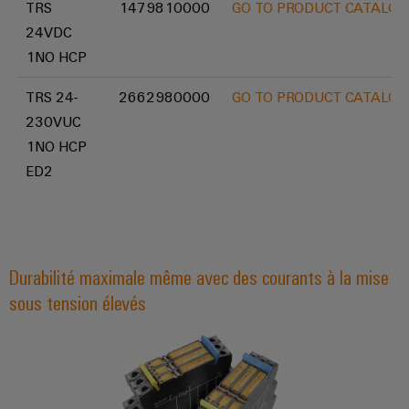
raccordement
services
TRS
1479810000
GO TO PRODUCT CATALOG
complètes
industriels
24VDC
pour
easyConnect
l'industrie
1NO HCP
maritime
TRS 24-
2662980000
GO TO PRODUCT CATALOG
Traitement
Workplace
230VUC
de
et
1NO HCP
l'eau
accessoires
ED2
et
des
Outils
eaux
Machines
usées
automatiques
Solutions
Durabilité maximale même avec des courants à la mise
pour
sous tension élevés
l'industrie
Logiciels
de
l'eau
Repérages
et
des
Imprimantes
eaux
usées