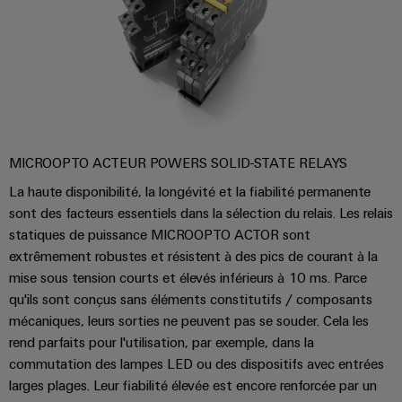
industrielles
Hydrogène
Éclairage
L'hydrogène
industriel
comme
technologie
Infrastructure
essentielle
de
pour
la
l'armoire
transition
MICROOPTO ACTEUR POWERS SOLID-STATE RELAYS
de
énergétique
distribution
La haute disponibilité, la longévité et la fiabilité permanente
Énergie
sont des facteurs essentiels dans la sélection du relais. Les relais
éolienne
statiques de puissance MICROOPTO ACTOR sont
Excellence
extrêmement robustes et résistent à des pics de courant à la
Service
opérationnelle
mise sous tension courts et élevés inférieurs à 10 ms. Parce
d'assemblage
dans
qu'ils sont conçus sans éléments constitutifs / composants
le
Rails
domaine
mécaniques, leurs sorties ne peuvent pas se souder. Cela les
de
de
rend parfaits pour l'utilisation, par exemple, dans la
l'énergie
commutation des lampes LED ou des dispositifs avec entrées
raccordement
éolienne
larges plages. Leur fiabilité élevée est encore renforcée par un
équipés