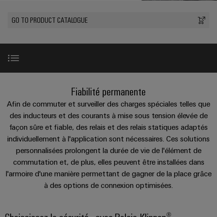
Équipe
les
PROeco
CUBESERIES
de
débrochables
de
Assemblage
Société
solutions
GO TO PRODUCT CATALOGUE
II
Aktionen
raccordement
Weidmüller
de
ALL
Weidmüller
peuvent
Blocs
SERVICES
être
Aktionen
PUSH-
câbles
Schweiz
INSTA
expérimentées.
de
Faits
À propos de nous
IN
spécifiques
AG
PRObas
POWER
jonction
et
Centre
Aktionen
Aktionen
Microréseaux
enfichables
chiffres
Service
Comment
de
Promotions
DC
pour
de
nous
Commutation de charges capacitives
données
PRO
Fiabilité permanente
Durabilité
circuit
livraison
trouver
ALL
Solutions
ECO
u-
Afin de commuter et surveiller des charges spéciales telles que
SERVICES
imprimé
rapide
et
Conformité
Global
II
OS
Charges inductives de commutation
des inducteurs et des courants à mise sous tension élevée de
produits
et
pour
Aktionen
façon sûre et fiable, des relais et des relais statiques adaptés
edge
Sites
connecteurs
Nouvelles
les
individuellement à l'application sont nécessaires. Ces solutions
computing
Services
Commuter des tensions DC élevées
centres
pour
Energy
personnalisées prolongent la durée de vie de l'élément de
Informations
Les
de
de
circuit
Meter
5G
commutation et, de plus, elles peuvent être installées dans
données
et
succès
conseil
imprimé
:
Aktionen
industrielle
Variantes optimisées pour le câblage
l'armoire d'une manière permettant de gagner de la place grâce
certificats
de
efficaces,
et
à des options de connexion optimisées.
de
Systèmes
nos
fiables,
Steuerstromverteilung
Single
d'ingénierie
évolutifs
gestion
de
clients
Aktionen
Pair
numérique
Choississez la sécurité - avec Relais Klippon®
coffrets