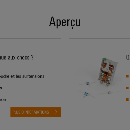
Aperçu
nue aux chocs ?
Q
oudre et les surtensions
s
ion
PLUS D'INFORMATIONS