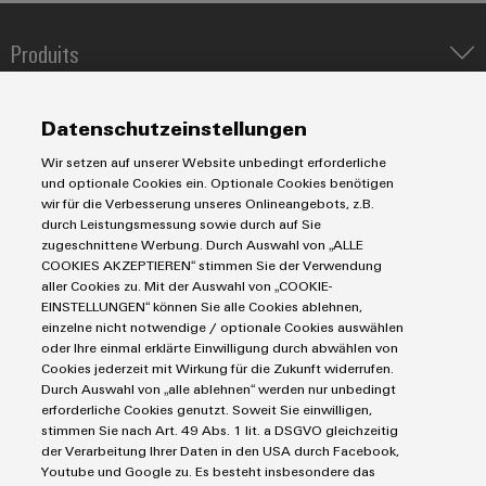
Produits
Blocs de jonction
Solutions
Blocs de jonction enfichables pour circuit imprimé
Datenschutzeinstellungen
Protection contre la foudre et les surtensions
Automatisation décentralisée
Wir setzen auf unserer Website unbedingt erforderliche
Commandes et Edge
Service
und optionale Cookies ein. Optionale Cookies benötigen
Solutions de gestion énergétique
wir für die Verbesserung unseres Onlineangebots, z.B.
Outils d'ingénierie et de visualisation
IoT industriel
Rails de raccordement équipés
durch Leistungsmessung sowie durch auf Sie
Outils professionnels
E-mobilité
zugeschnittene Werbung. Durch Auswahl von „ALLE
Marchés et industries
Boîtiers modifiés et équipés
COOKIES AKZEPTIEREN“ stimmen Sie der Verwendung
Énergie photovoltaïque
Service de livraison rapide
aller Cookies zu. Mit der Auswahl von „COOKIE-
Machine et Automatisation d'usines
Smart Cabinet Building
EINSTELLUNGEN“ können Sie alle Cookies ablehnen,
Conseils en matière de connectivité
Conditions générales
Énergie
einzelne nicht notwendige / optionale Cookies auswählen
Solutions Workplace
Weidmüller Configurator
Politique de confidentialité
Transport
oder Ihre einmal erklärte Einwilligung durch abwählen von
Données techniques
Cookies jederzeit mit Wirkung für die Zukunft widerrufen.
Mentions légales
Fabricant d'équipements
Durch Auswahl von „alle ablehnen“ werden nur unbedingt
eShop
Contacts e-mail
Process
erforderliche Cookies genutzt. Soweit Sie einwilligen,
stimmen Sie nach Art. 49 Abs. 1 lit. a DSGVO gleichzeitig
Politique relative aux cookies
Distribution
der Verarbeitung Ihrer Daten in den USA durch Facebook,
Réseau de partenaires IIoT et automatisation
Youtube und Google zu. Es besteht insbesondere das