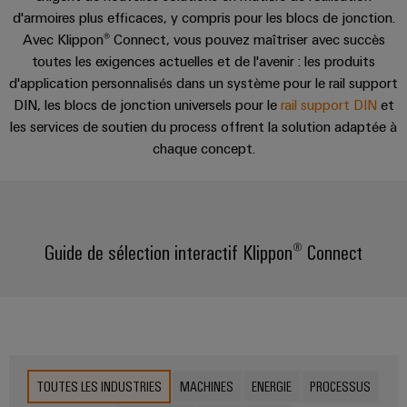
Stockage
Ethernet
Orange
Événements
EcoLine
d'armoires plus efficaces, y compris pour les blocs de jonction.
Conseils
et
d'énergie
Nouveautés produits
Mag
et
New
Avec Klippon® Connect, vous pouvez maîtriser avec succès
Switches
en
composants
Solutions
|
salons
toutes les exigences actuelles et de l'avenir : les produits
Aktionen
et
matière
Armoire
Magazine
produits
Systèmes
d'application personnalisés dans un système pour le rail support
Informations générales
de
et
Wübi
pour
MultiMark
client
DIN, les blocs de jonction universels pour le
rail support DIN
et
d'entrée
connectivité
systèmes
terrain
Schütz
Aktionen
les services de soutien du process offrent la solution adaptée à
de
de
Téléchargements
Académie
chaque concept.
stockage
Weidmüller
câbles
Câblage
25
Auswahlhilfe
de
d'énergie
Configurator
et
d'installation
ans
(ESS)
Aktionen
Weidmüller
composants
de
Services
Transmission
Smart
THM
Ressources
Weidmüller
de
Câbles
et
Cabinet
Guide de sélection interactif Klippon® Connect
Multimark
humaines
Schweiz
connecteurs
de
distribution
Building
LPC
pour
raccordement,
Stabilité
Notre
En
Aktionen
Mesure
et
circuit
câbles
direction
quelques
sécurité
intelligente
imprimé
patch
Câblage
mots
des
réseaux
et
des
Weidmüller
Ingénierie
modernes
Nos
câbles
installations
TOUTES LES INDUSTRIES
MACHINES
ENERGIE
PROCESSUS
Configurator
de
numérique
partenaires