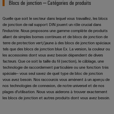
Blocs de jonction – Catégories de produits
de
Outils
fer
d'ingénierie
Des
Quelle que soit le secteur dans lequel vous travaillez, les blocs
et
solutions
de jonction de rail support DIN jouent un rôle crucial dans
modernes
de
et
l'industrie. Nous proposons une gamme complète de produits
visualisation
numériques
allant de simples bornes continues et de blocs de jonction de
pour
terre de protection vert/jaune à des blocs de jonction spéciaux
Mesure
une
mobilité
tels que des blocs de jonction blue Ex. La version, la couleur ou
d'énergie
respectueuse
les accessoires dont vous avez besoin dépendent de divers
du
Weidmüller
facteurs. Que ce soit la taille du fil (section), le câblage, une
climat
IA
technologie de raccordement particulière ou une fonction très
dans
le
spéciale– vous seul savez de quel type de bloc de jonction
industrielle
transport
vous avez besoin. Nos raccourcis vous amènent à un aperçu de
ferrooviaire
Accès
nos technologies de connexion, de notre universel et de nos
distant
Construction
plages d'utilisation. Nous vous aiderons à trouver exactement
les blocs de jonction et autres produits dont vous avez besoin.
navale
Plateforme
Solutions
de
de