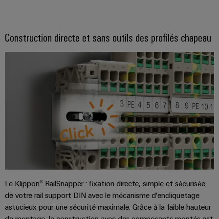
2,5 mm² - Bornes traversantes
2,5 mm² - Blocs de jonction sectionnables
Construction directe et sans outils des profilés chapeau
4 mm² - Blocs de jonction sectionnables
2,5 mm² – Blocs de jonction enfichables
2,5 mm² - blocs de jonction multi-niveaux
10 mm² - Bornes traversantes
16 mm² - Bornes traversantes
6 mm² - Bornes traversantes
4 mm² - Bornes traversantes
4 mm² - Bloc de jonction à fusible
Le Klippon® RailSnapper : fixation directe, simple et sécurisée
de votre rail support DIN avec le mécanisme d'encliquetage
astucieux pour une sécurité maximale. Grâce à la faible hauteur
de montage, la construction avec des composants montés est