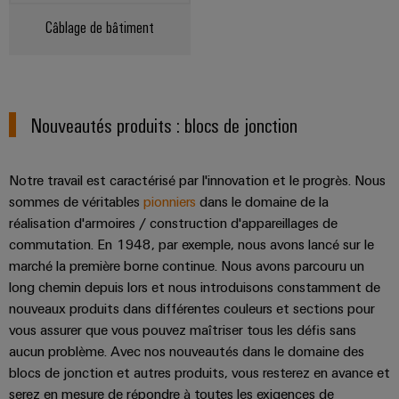
connectivité
industrielle.
Câblage de bâtiment
Nouveautés produits : blocs de jonction
Notre travail est caractérisé par l'innovation et le progrès. Nous
sommes de véritables
pionniers
dans le domaine de la
réalisation d'armoires / construction d'appareillages de
commutation. En 1948, par exemple, nous avons lancé sur le
marché la première borne continue. Nous avons parcouru un
long chemin depuis lors et nous introduisons constamment de
Weidmüller
nouveaux produits dans différentes couleurs et sections pour
Configurator
vous assurer que vous pouvez maîtriser tous les défis sans
Ingénierie
aucun problème. Avec nos nouveautés dans le domaine des
numérique
d'un niveau
blocs de jonction et autres produits, vous resterez en avance et
supérieur -
serez en mesure de répondre à toutes les exigences de
intuitive,