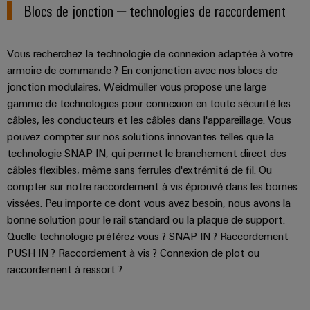
industriels
Blocs de jonction – technologies de raccordement
production
Options
d'énergie
easyConnect
Protection
de
éprouvée
contre
commande
Contrôleur
Vous recherchez la technologie de connexion adaptée à votre
la
Machines
numérique
de
armoire de commande ? En conjonction avec nos blocs de
foudre
Solutions
centrale
jonction modulaires, Weidmüller vous propose une large
pour
et
eShop
les
gamme de technologies pour connexion en toute sécurité les
électrique
la
différents
câbles, les conducteurs et les câbles dans l'appareillage. Vous
Interface
secteurs
surtension
pouvez compter sur nos solutions innovantes telles que la
OCI
de
technologie SNAP IN, qui permet le branchement direct des
la
Fabricant
Boîtiers
machine
câbles flexibles, même sans ferrules d'extrémité de fil. Ou
INTERFACE
d'équipements
de
et
compter sur notre raccordement à vis éprouvé dans les bornes
EDI
de
raccordement
vissées. Peu importe ce dont vous avez besoin, nous avons la
Blocs
l'automatisation
du
bonne solution pour le rail standard ou la plaque de support.
d'usines
de
ALL
générateur
Quelle technologie préférez-vous ? SNAP IN ? Raccordement
jonction
SERVICES
Pétrole
PV
PUSH IN ? Raccordement à vis ? Connexion de plot ou
enfichables
et
raccordement à ressort ?
pour
Répartiteurs
gaz
circuit
de
Sécurisation