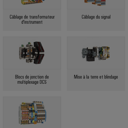
Boîtiers
modifiés
Câblage de transformateur
Câblage du signal
d'instrument
et
équipés
Assemblage
de
câbles
spécifiques
Blocs de jonction de
Mise à la terre et blindage
multiplexage DCS
Nouveautés
produits
Technique de
raccordement
pratique pour
votre
industrie. Nos
innovations
pour la