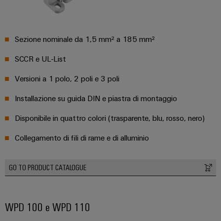
quadro
come
tecnologia
elettrico
fondamentale
per
Sezione nominale da 1,5 mm² a 185 mm²
la
transizione
Servizio
energetica
SCCR e UL-List
di
energia
assemblaggio
Versioni a 1 polo, 2 poli e 3 poli
eolica
Guide
Installazione su guida DIN e piastra di montaggio
Eccellenza
operativa
per
Disponibile in quattro colori (trasparente, blu, rosso, nero)
nell'energia
morsettiere
eolica
preassemblate
Collegamento di fili di rame e di alluminio
Custodie
GO TO PRODUCT CATALOGUE
modificate
e
dotate
WPD 100 e WPD 110
Assemblaggio