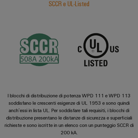
SCCR e UL-Listed
Misura
Industria
dell'energia
ferroviaria
Soluzioni
Weidmüller
moderne
e
Industrial
digitali
AI
per
una
Accesso
mobilità
rispettosa
remoto
del
clima
Piattaforma
nel
dei
trasporto
ferroviario
servizi
I blocchi di distribuzione di potenza WPD 111 e WPD 113
industriali
Costruzione
soddisfano le crescenti esigenze di UL 1953 e sono quindi
easyConnect
navale
anch’essi in lista UL. Per soddisfare tali requisiti, i blocchi di
Soluzioni
distribuzione presentano le distanze di sicurezza e superficiali
di
richieste e sono iscritte in un elenco con un punteggio SCCR di
connessione
Workplace
200 kA.
complete