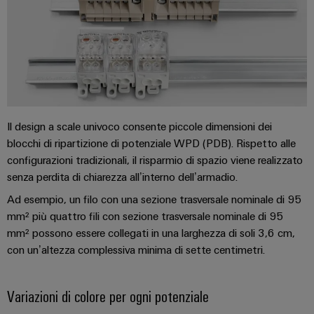
dei
da
produzione
ALL
servizi
fulmini
energetica
SERVICES
comprovata
industriali
e
easyConnect
sovratensioni
macchine
Soluzioni
Power
Combiner
per
Plant
i
box
vari
Controller
per
Il design a scale univoco consente piccole dimensioni dei
settori
il
blocchi di ripartizione di potenziale WPD (PDB). Rispetto alle
della
macchina
configurazioni tradizionali, il risparmio di spazio viene realizzato
fotovoltaico
e
Device
senza perdita di chiarezza all’interno dell’armadio.
dell’automazione
Distributori
Manufacturer
di
Ad esempio, un filo con una sezione trasversale nominale di 95
bus
fabbrica
mm² più quattro fili con sezione trasversale nominale di 95
Morsetti
di
mm² possono essere collegati in una larghezza di soli 3,6 cm,
Oil
per
campo
con un’altezza complessiva minima di sette centimetri.
&
circuito
Gas
stampato
Garantire
Variazioni di colore per ogni potenziale
e
Automazione
la