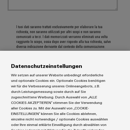
I tuoi dati saranno trattati esclusivamente per elaborare la tua
richiesta, non saranno utilizzati per altri scopi e non saranno
comunicati a terzi. I dati memorizzati verranno eliminati una volta
raggiunto lo scopo, ossia dopo aver risposto alla tua richiesta, salvo
diversa indicazione derivante dal contesto della comunicazione.
Datenschutzeinstellungen
Wir setzen auf unserer Website unbedingt erforderliche
INVIA
und optionale Cookies ein. Optionale Cookies benötigen
wir für die Verbesserung unseres Onlineangebots, z.B.
durch Leistungsmessung sowie durch auf Sie
zugeschnittene Werbung. Durch Auswahl von „ALLE
COOKIES AKZEPTIEREN“ stimmen Sie der Verwendung
aller Cookies zu. Mit der Auswahl von „COOKIE-
EINSTELLUNGEN“ können Sie alle Cookies ablehnen,
einzelne nicht notwendige / optionale Cookies auswählen
oder Ihre einmal erklärte Einwilligung durch abwählen von