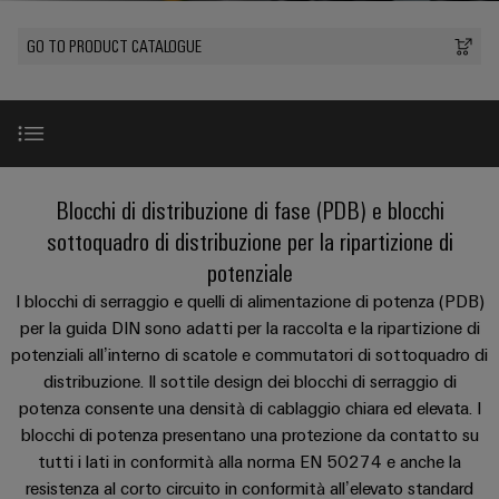
Schweiz
sfide
circuito
PROeco
CUBESERIES
diventano
di
di
AG
Società
stampato
Servizio
GO TO PRODUCT CATALOGUE
tangibili
II
Aktionen
collegamento
Weidmüller
ALL
e
e
di
Come
SERVICES
Aktionen
PUSH
le
INSTA
connettori
consegna
Facts
trovarci
Chi siamo
soluzioni
IN
PRObas
POWER
PCB
rapida
and
possono
essere
Aktionen
Aktionen
Microgriglie
Figures
sperimentate.
Sistemi
Promozioni
Notizie
DC
Introduzione
Blocchi di distribuzione di fase (PDB) e blocchi
PRO
di
Sostenibilità
Centro
Consulenza
ALL
Storie
ECO
Edge
custodie
sottoquadro di distribuzione per la ripartizione di
dati
e
SERVICES
Compliance
Global
di
II
computing
e
Vantaggi
potenziale
Soluzioni
ingegneria
e
successo
Aktionen
u-
componenti
Sedi
digitale
I blocchi di serraggio e quelli di alimentazione di potenza (PDB)
prodotti
dei
OS
per la guida DIN sono adatti per la raccolta e la ripartizione di
SCCR e UL-List
per
Energy
Sistemi
Informazioni
Consulenza
nostri
potenziali all’interno di scatole e commutatori di sottoquadro di
centri
Meter
Industrial
di
sulla
dati
sulla
clienti
distribuzione. Il sottile design dei blocchi di serraggio di
Aktionen
-
5G
inserimento
Panoramica prodotti
gestione
connettività
potenza consente una densità di cablaggio chiara ed elevata. I
efficienti,
Eventi
cavi
e
blocchi di potenza presentano una protezione da contatto su
affidabili
Steuerstromverteilung
Single
Configuratore
e
e
e
tutti i lati in conformità alla norma EN 50274 e anche la
certificati
Dettagli prodotto
Aktionen
Pair
Weidmüller
scalabili
fiere
componenti
resistenza al corto circuito in conformità all’elevato standard