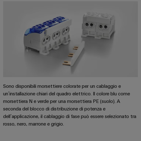
connettori
e
sicurezza
di
PCB
software
funzionamento
con
Servizi
Comandi
soluzioni
per
in
Sistemi
rete
connettori
I/O
per
PCB
l'industria
di
Industrial
Produttore
processo
Ethernet
di
Fotovoltaico
apparecchiature
Pannelli
Sfruttare
originali
Sono disponibili morsettiere colorate per un cablaggio e
touch
l'energia
(OEM)
solare
un’installazione chiari del quadro elettrico. Il colore blu come
per
Strumenti
morsettiera N e verde per una morsettiera PE (suolo). A
il
di
seconda del blocco di distribuzione di potenza e
grado
progettazione
dell’applicazione, il cablaggio di fase può essere selezionato tra
di
efficacia
rosso, nero, marrone e grigio.
e
delle
visualizzazione
risorse