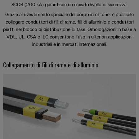
Ethernet
Arancio
SCCR (200 kA) garantisce un elevato livello di sicurezza.
EcoLine
Stoccaggio
Servizi
Wübi
Cavi
Download
Mag
Switches
di
Grazie al rivestimento speciale del corpo in ottone, è possibile
per
Schütz
di
|
Aktionen
collegare conduttori di fili di rame, fili di alluminio e conduttori
energia
Quadro
connettori
collegamento,
Rivista
piatti nel blocco di distribuzione di fase. Omologazioni in base a
25
Soluzioni
elettrico
PCB
cavi
MultiMark
per
e
VDE, UL, CSA e IEC consentono l’uso in ulteriori applicazioni
anni
e
patch
prodotti
Aktionen
i
industriali e in mercati internazionali.
Ingegneria
di
per
campo
e
clienti
digitale
sistemi
Weidmüller
Auswahlhilfe
cavi
di
Cablaggio
Schweiz
Collegamento di fili di rame e di alluminio
Aktionen
Weidmüller
stoccaggio
Servizi
sul
Soluzioni
energetico
Academy
di
In
THM
(ESS)
campo
di
laboratorio
poche
Multimark
Human
cablaggio
Trasmissione
Smart
parole
LPC
Resources
del
e
Cabinet
Aktionen
sistema
distribuzione
Supporto
Il
Building
e
Stabilità
Cablaggio
nostro
Link
e
di
Supporto
Misurazione
degli
Management
utili
sicurezza
migrazione
tecnico
smart
per
impianti
PLC
Shop
reti