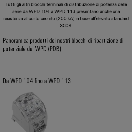
e
per
Tutti gli altri blocchi terminali di distribuzione di potenza delle
Accessori
l'industria
serie da WPD 104 a WPD 113 presentano anche una
marittima
resistenza al corto circuito (200 kA) in base all’elevato standard
Utensili
Trattamento
SCCR.
dell’acqua
Macchine
Panoramica prodotti dei nostri blocchi di ripartizione di
e
automatiche
potenziale del WPD (PDB)
delle
Software
acque
reflue
Marcatori
Soluzioni
per
Stampanti
Da WPD 104 fino a WPD 113
l’industria
industriali
dell’acqua
e
Illuminazione
delle
acque
industriale
reflue
Infrastruttura
Idrogeno
del
L'idrogeno