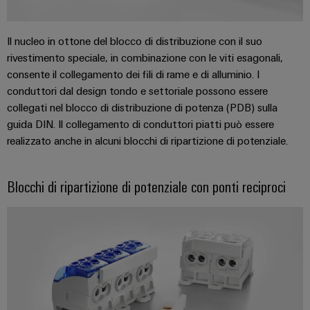
degli
Conformità
Configuratore
energetiche
online
I
edifici
moderne
Interfacce
ambientale
Weidmüller
nostri
di
dei
Newsletter
Il nucleo in ottone del blocco di distribuzione con il suo
Infrastrutture
Workplace
partner
servizio
prodotti
Registration
rivestimento speciale, in combinazione con le viti esagonali,
ALL
degli
solutions
SERVICES
consente il collegamento dei fili di rame e di alluminio. I
edifici
Distribuzione
Box
PSIRT
Richiesta
conduttori dal design tondo e settoriale possono essere
Soluzioni
di
di
collegati nel blocco di distribuzione di potenza (PDB) sulla
IIoT
per
Dati
first
Sistemi
distribuzione
catalogo
guida DIN. Il collegamento di conduttori piatti può essere
i
e
tecnici
requisiti
e
realizzato anche in alcuni blocchi di ripartizione di potenziale.
rete
specifici
Listino
soluzioni
Cataloghi
del
dell’infrastruttura
prezzi
Componenti
di
prodotti
partner
Blocchi di ripartizione di potenziale con ponti reciproci
Automazione
costruzione
elettronici
tecnici
di
decentrata
Costruzione
automazione
Moduli
Promozioni
Riparazioni
di
Soluzioni
relè
e
Find
quadri
Machinery
di
e
ricambi
your
elettrici
gestione
relè
Infrastruttura
IIoT
Soluzioni
energetica
Corsi
a
degli
per
and