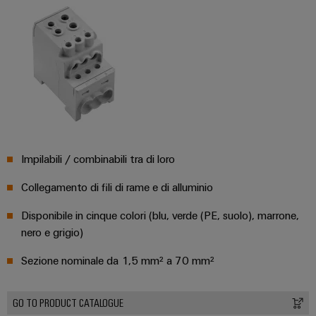
cavi
personalizzato
Nuovi
prodotti
Connettività
pratica per la
vostra
industria. Le
Impilabili / combinabili tra di loro
nostre
novità
Industrial
Collegamento di fili di rame e di alluminio
Connectivity.
Disponibile in cinque colori (blu, verde (PE, suolo), marrone,
nero e grigio)
Sezione nominale da 1,5 mm² a 70 mm²
GO TO PRODUCT CATALOGUE