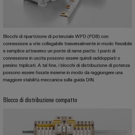
di
stato
le
edifici
SOFTWARE
Automation
sfide
formazione
solido
di
Solution
della
e
costruzione
IIoT
Partner
Amplificatori
webinar
di
partner
e
di
quadri
automazione
elettrici
isolamento
Blocchi di ripartizione di potenziale WPD (PDB) con
All'ingrosso
Eventi
connessione a vite collegabile trasversalmente in modo flessibile
e
Opzioni
Device
Analitica
e
Partenariati
e semplice attraverso un ponte di rame piatto. I punti di
trasduttori
di
manufacturers
industriale
fiere
connessione in uscita possono essere quindi raddoppiati o
di
ordinamento
Soluzioni
persino triplicati. A tal fine, i blocchi di distribuzione di potenza
Automazione
di
misura
digitali
Fiere
possono essere fissate insieme in modo da raggiungere una
connettività
industriale
mondiali
innovative
maggiore stabilità meccanica sulla guida DIN.
Alimentatori
eShop
per
ed
IoT
dispositivi
Custodie
eventi
Interfaccia
industriale
Blocco di distribuzione compatto
per
Energia
OCI
Sicurezza
componenti
tradizionale
Interfaccia
industriale
elettronici
Il
futuro
EDI
per
Piattaforma
Protezione
la