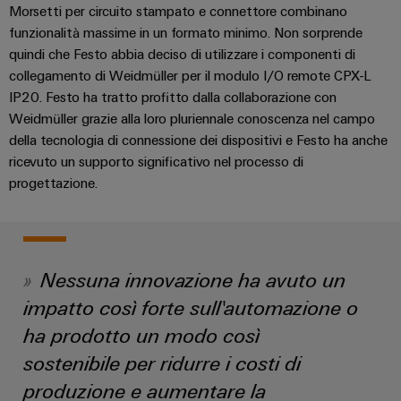
degli
Conformità
Configuratore
energetiche
Morsetti per circuito stampato e connettore combinano
online
I
edifici
moderne
Interfacce
ambientale
Weidmüller
funzionalità massime in un formato minimo. Non sorprende
nostri
di
dei
Newsletter
quindi che Festo abbia deciso di utilizzare i componenti di
Infrastrutture
Workplace
partner
servizio
prodotti
Registration
ALL
collegamento di Weidmüller per il modulo I/O remote CPX-L
degli
solutions
SERVICES
IP20. Festo ha tratto profitto dalla collaborazione con
edifici
Distribuzione
Box
PSIRT
Richiesta
Weidmüller grazie alla loro pluriennale conoscenza nel campo
Soluzioni
di
di
della tecnologia di connessione dei dispositivi e Festo ha anche
IIoT
per
Dati
first
Sistemi
distribuzione
catalogo
i
ricevuto un supporto significativo nel processo di
e
tecnici
requisiti
e
progettazione.
rete
specifici
Listino
soluzioni
Cataloghi
del
dell’infrastruttura
prezzi
Componenti
di
prodotti
partner
Automazione
costruzione
elettronici
tecnici
di
decentrata
Nessuna innovazione ha avuto un
Costruzione
automazione
Moduli
Promozioni
Riparazioni
di
Soluzioni
impatto così forte sull'automazione o
relè
e
Find
quadri
Machinery
di
e
ha prodotto un modo così
ricambi
your
elettrici
gestione
relè
sostenibile per ridurre i costi di
Infrastruttura
IIoT
Soluzioni
energetica
Corsi
a
degli
produzione e aumentare la
per
and