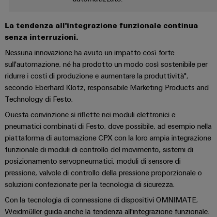
Ethernet
Arancio
EcoLine
Stoccaggio
Servizi
Wübi
Cavi
Mag
Switches
di
per
La tendenza all'integrazione funzionale continua
Schütz
di
|
Aktionen
energia
senza interruzioni.
Quadro
connettori
collegamento,
Rivista
25
Soluzioni
elettrico
PCB
cavi
Nessuna innovazione ha avuto un impatto così forte
MultiMark
per
e
anni
e
patch
sull'automazione, né ha prodotto un modo così sostenibile per
prodotti
Aktionen
i
Ingegneria
di
per
campo
ridurre i costi di produzione e aumentare la produttività",
e
clienti
digitale
sistemi
Weidmüller
Auswahlhilfe
secondo Eberhard Klotz, responsabile Marketing Products and
cavi
di
Cablaggio
Schweiz
Technology di Festo.
Aktionen
Weidmüller
stoccaggio
Servizi
sul
Soluzioni
energetico
Academy
Questa convinzione si riflette nei moduli elettronici e
di
In
THM
(ESS)
campo
di
pneumatici combinati di Festo, dove possibile, ad esempio nella
laboratorio
poche
Multimark
Human
cablaggio
Trasmissione
piattaforma di automazione CPX con la loro ampia integrazione
Smart
parole
LPC
Resources
del
funzionale di moduli di controllo del movimento, sistemi di
e
Cabinet
Aktionen
sistema
posizionamento servopneumatici, moduli di sensore di
distribuzione
Supporto
Il
Building
e
pressione, valvole di controllo della pressione proporzionale o
Stabilità
Cablaggio
nostro
Link
soluzioni confezionate per la tecnologia di sicurezza.
e
di
Supporto
Misurazione
degli
Management
utili
sicurezza
migrazione
tecnico
smart
Con la tecnologia di connessione di dispositivi OMNIMATE,
per
impianti
PLC
Shop
Weidmüller guida anche la tendenza all'integrazione funzionale.
reti