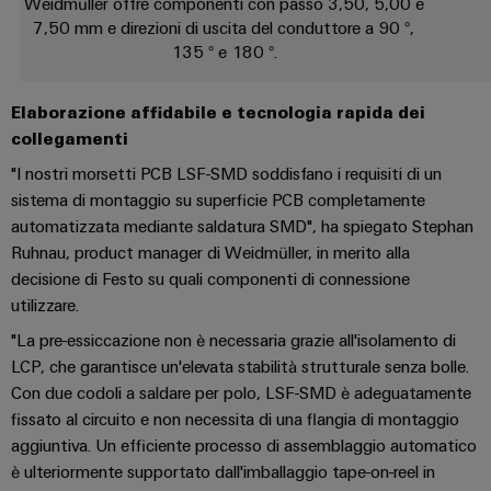
Weidmüller offre componenti con passo 3,50, 5,00 e
dei
da
produzione
ALL
7,50 mm e direzioni di uscita del conduttore a 90 °,
servizi
fulmini
energetica
SERVICES
135 ° e 180 °.
comprovata
industriali
e
easyConnect
sovratensioni
macchine
Elaborazione affidabile e tecnologia rapida dei
Soluzioni
Power
Combiner
collegamenti
per
Plant
i
box
"I nostri morsetti PCB LSF-SMD soddisfano i requisiti di un
vari
Controller
per
sistema di montaggio su superficie PCB completamente
settori
il
automatizzata mediante saldatura SMD", ha spiegato Stephan
della
macchina
fotovoltaico
Ruhnau, product manager di Weidmüller, in merito alla
e
Device
decisione di Festo su quali componenti di connessione
dell’automazione
Distributori
Manufacturer
utilizzare.
di
bus
fabbrica
"La pre-essiccazione non è necessaria grazie all'isolamento di
Morsetti
di
LCP, che garantisce un'elevata stabilità strutturale senza bolle.
Oil
per
campo
Con due codoli a saldare per polo, LSF-SMD è adeguatamente
&
circuito
fissato al circuito e non necessita di una flangia di montaggio
Gas
stampato
aggiuntiva. Un efficiente processo di assemblaggio automatico
Garantire
e
Automazione
è ulteriormente supportato dall'imballaggio tape-on-reel in
la