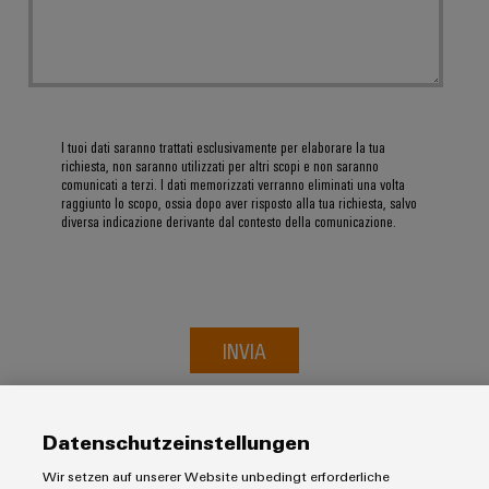
I tuoi dati saranno trattati esclusivamente per elaborare la tua
Configuratore
richiesta, non saranno utilizzati per altri scopi e non saranno
comunicati a terzi. I dati memorizzati verranno eliminati una volta
Weidmüller
raggiunto lo scopo, ossia dopo aver risposto alla tua richiesta, salvo
Ingegneria
diversa indicazione derivante dal contesto della comunicazione.
digitale di
livello
successivo:
intuitiva,
semplice,
rapida
INVIA
Datenschutzeinstellungen
Wir setzen auf unserer Website unbedingt erforderliche