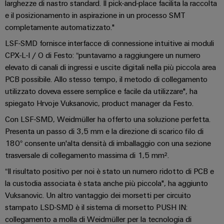
connettori
e
larghezze di nastro standard. Il pick-and-place facilita la raccolta
sicurezza
di
PCB
software
e il posizionamento in aspirazione in un processo SMT
funzionamento
completamente automatizzato."
con
Servizi
Comandi
soluzioni
LSF-SMD fornisce interfacce di connessione intuitive ai moduli
per
in
CPX-L-I / O di Festo: “puntavamo a raggiungere un numero
Sistemi
rete
connettori
elevato di canali di ingressi e uscite digitali nella più piccola area
I/O
per
PCB
PCB possibile. Allo stesso tempo, il metodo di collegamento
l'industria
di
Industrial
utilizzato doveva essere semplice e facile da utilizzare", ha
Produttore
processo
spiegato Hrvoje Vuksanovic, product manager da Festo.
Ethernet
di
Fotovoltaico
Con LSF-SMD, Weidmüller ha offerto una soluzione perfetta.
apparecchiature
Pannelli
Sfruttare
Presenta un passo di 3,5 mm e la direzione di scarico filo di
originali
touch
l'energia
180° consente un'alta densità di imballaggio con una sezione
(OEM)
solare
trasversale di collegamento massima di 1,5 mm².
per
Strumenti
il
“Il risultato positivo per noi è stato un numero ridotto di PCB e
di
grado
la custodia associata è stata anche più piccola", ha aggiunto
progettazione
di
Vuksanovic. Un altro vantaggio dei morsetti per circuito
efficacia
e
delle
stampato LSD-SMD è il sistema di morsetto PUSH IN:
visualizzazione
risorse
collegamento a molla di Weidmüller per la tecnologia di