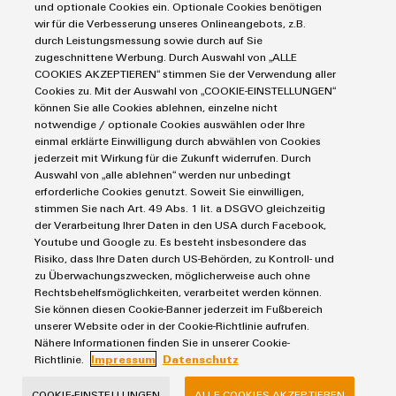
und optionale Cookies ein. Optionale Cookies benötigen
wir für die Verbesserung unseres Onlineangebots, z.B.
durch Leistungsmessung sowie durch auf Sie
zugeschnittene Werbung. Durch Auswahl von „ALLE
Termini e condizioni generali
COOKIES AKZEPTIEREN“ stimmen Sie der Verwendung aller
Cookies zu. Mit der Auswahl von „COOKIE-EINSTELLUNGEN“
Informativa sulla privacy
können Sie alle Cookies ablehnen, einzelne nicht
Impronta
notwendige / optionale Cookies auswählen oder Ihre
einmal erklärte Einwilligung durch abwählen von Cookies
Contatti e-mail
jederzeit mit Wirkung für die Zukunft widerrufen. Durch
Normativa sui cookie
Auswahl von „alle ablehnen“ werden nur unbedingt
erforderliche Cookies genutzt. Soweit Sie einwilligen,
stimmen Sie nach Art. 49 Abs. 1 lit. a DSGVO gleichzeitig
Weidmüller Schweiz AG
der Verarbeitung Ihrer Daten in den USA durch Facebook,
Rundbuckstrasse 2
Youtube und Google zu. Es besteht insbesondere das
Risiko, dass Ihre Daten durch US-Behörden, zu Kontroll- und
8212 Neuhausen am Rheinfall
zu Überwachungszwecken, möglicherweise auch ohne
+41 52 674 07 07
Rechtsbehelfsmöglichkeiten, verarbeitet werden können.
Sie können diesen Cookie-Banner jederzeit im Fußbereich
info@weidmueller.ch
unserer Website oder in der Cookie-Richtlinie aufrufen.
Nähere Informationen finden Sie in unserer Cookie-
Richtlinie.
Impressum
Datenschutz
COOKIE-EINSTELLUNGEN
ALLE COOKIES AKZEPTIEREN