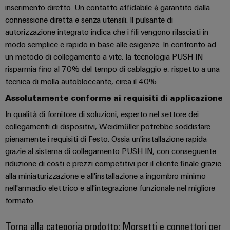
inserimento diretto. Un contatto affidabile è garantito dalla
Misura
Industria
connessione diretta e senza utensili. Il pulsante di
dell'energia
ferroviaria
autorizzazione integrato indica che i fili vengono rilasciati in
Soluzioni
Weidmüller
modo semplice e rapido in base alle esigenze. In confronto ad
moderne
e
Industrial
un metodo di collegamento a vite, la tecnologia PUSH IN
digitali
risparmia fino al 70% del tempo di cablaggio e, rispetto a una
AI
per
tecnica di molla autobloccante, circa il 40%.
una
Accesso
mobilità
Assolutamente conforme ai requisiti di applicazione
rispettosa
remoto
del
In qualità di fornitore di soluzioni, esperto nel settore dei
clima
Piattaforma
collegamenti di dispositivi, Weidmüller potrebbe soddisfare
nel
pienamente i requisiti di Festo. Ossia un'installazione rapida
dei
trasporto
grazie al sistema di collegamento PUSH IN, con conseguente
ferroviario
servizi
riduzione di costi e prezzi competitivi per il cliente finale grazie
industriali
Costruzione
alla miniaturizzazione e all'installazione a ingombro minimo
easyConnect
navale
nell'armadio elettrico e all'integrazione funzionale nel migliore
Soluzioni
formato.
di
connessione
Workplace
Torna alla categoria prodotto: Morsetti e connettori per
complete