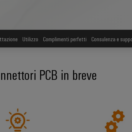
ttazione
Utilizzo
Complimenti perfetti
Consulenza e supp
connettori PCB in breve
nte
*Selezione prodotti* personalizzata
Semplice