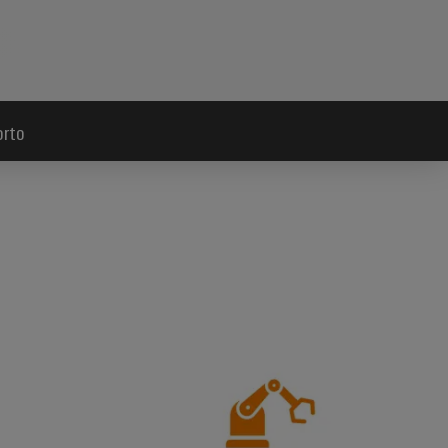
orto
 *design-in*
*Utilizzo* efficiente