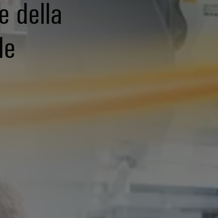
e della
le