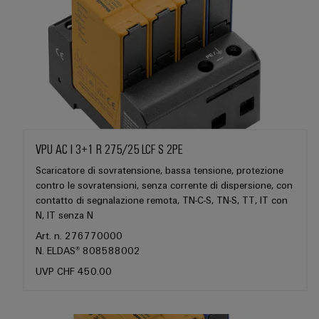
Ethernet
Arancio
EcoLine
Stoccaggio
Servizi
Wübi
Cavi
Mag
Switches
di
per
Schütz
di
|
Aktionen
energia
Quadro
connettori
collegamento,
Rivista
25
Soluzioni
elettrico
PCB
cavi
MultiMark
per
e
anni
e
patch
prodotti
Aktionen
i
Ingegneria
di
per
campo
e
clienti
digitale
sistemi
Weidmüller
Auswahlhilfe
cavi
di
Cablaggio
Schweiz
Aktionen
Weidmüller
VPU AC I 3+1 R 275/25 LCF S 2PE
stoccaggio
Servizi
sul
Soluzioni
energetico
Academy
di
Scaricatore di sovratensione, bassa tensione, protezione
In
THM
(ESS)
campo
di
contro le sovratensioni, senza corrente di dispersione, con
laboratorio
poche
Multimark
Human
cablaggio
contatto di segnalazione remota, TN-C-S, TN-S, TT, IT con
Trasmissione
Smart
parole
LPC
Resources
N, IT senza N
del
e
Cabinet
Aktionen
sistema
Art. n. 276770000
distribuzione
Supporto
Il
Building
N. ELDAS® 808588002
e
Stabilità
Cablaggio
nostro
Link
e
UVP CHF 450.00
di
Supporto
Misurazione
degli
Management
utili
sicurezza
migrazione
tecnico
smart
per
impianti
PLC
Shop
reti