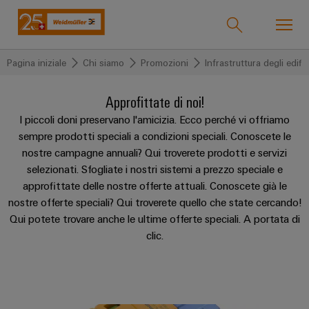
Pagina iniziale
Chi siamo
Promozioni
Infrastruttura degli edific
Support Center
Onlineshop
easyConnect
Approfittate di noi!
back to
back to
back to
back to
back to
back to
back
back to
back to
back to
back
I piccoli doni preservano l'amicizia. Ecco perché vi offriamo
sempre prodotti speciali a condizioni speciali. Conoscete le
Settori industriali
Settori
Soluzioni
Prodotti
Servizio
Supporto
Società
to
Promozioni
Machinery
Promozioni
to
nostre campagne annuali? Qui troverete prodotti e servizi
industriali
Chi
Global
Corsi
Machinery
PRObas
Infrastruttura
selezionati. Sfogliate i nostri sistemi a prezzo speciale e
siamo
Tecnologie
Connettività
Prodotti
La
di
Aktionen
degli
Weidmüller
Formular_Connectivity
Soluzioni
approfittate delle nostre offerte attuali. Conoscete già le
CRIMPFIX
personalizzati
nostra
formazione
edifici
IndustryMatch
Days
nostre offerte speciali? Qui troverete quello che state cercando!
Tecnologia
Morsetti
ECO
azienda
Chi
Qui potete trovare anche le ultime offerte speciali. A portata di
e
Un
di
componibili
Morsettiere
ALL
Aktionen
Termseries
Prodotti
siamo
mondo
clic.
SERVICES
webinar
collegamento
preassemblate
Chi
ALL
in
Aktionen
Connettori
SERVICES
3D
PrintJet
SNAP
siamo?
Squadra
Best
Cavi
in
CONNECT
VARITECTOR
IN
Servizio
Morsetti
Practice
cui
assemblati
175
Weidmüller
Aktionen
Aktionen
le
per
Webcast
Tecnologia
personalizzati
anni