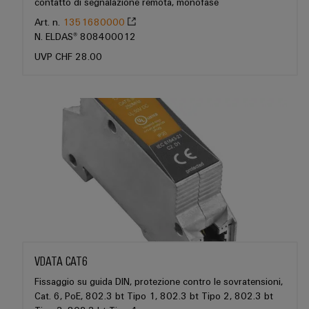
e
contatto di segnalazione remota, monofase
per
Accessori
l'industria
Art. n.
1351680000
marittima
N. ELDAS® 808400012
Utensili
UVP CHF 28.00
Trattamento
dell’acqua
Macchine
e
automatiche
delle
Software
acque
reflue
Marcatori
Soluzioni
per
Stampanti
l’industria
industriali
dell’acqua
e
Illuminazione
delle
acque
industriale
reflue
VDATA CAT6
Infrastruttura
Idrogeno
Fissaggio su guida DIN, protezione contro le sovratensioni,
del
Cat. 6, PoE, 802.3 bt Tipo 1, 802.3 bt Tipo 2, 802.3 bt
L'idrogeno