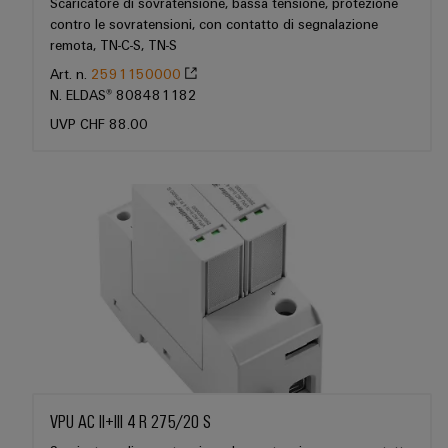
connettori
e
Scaricatore di sovratensione, bassa tensione, protezione
sicurezza
contro le sovratensioni, con contatto di segnalazione
di
PCB
software
funzionamento
remota, TN-C-S, TN-S
con
Servizi
Comandi
Art. n.
2591150000
soluzioni
per
N. ELDAS® 808481182
in
Sistemi
rete
connettori
UVP CHF 88.00
I/O
per
PCB
l'industria
di
Industrial
Produttore
processo
Ethernet
di
Fotovoltaico
apparecchiature
Pannelli
Sfruttare
originali
touch
l'energia
(OEM)
solare
per
Strumenti
il
di
grado
progettazione
di
efficacia
e
delle
VPU AC II+III 4 R 275/20 S
visualizzazione
risorse