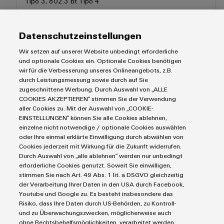
quadro
Tipo 3, 802.3 bt Tipo 4
come
tecnologia
elettrico
Art. n.
1348590000
fondamentale
N. ELDAS® 808400012
per
Datenschutzeinstellungen
la
UVP CHF 77.00
transizione
Wir setzen auf unserer Website unbedingt erforderliche
Servizio
energetica
und optionale Cookies ein. Optionale Cookies benötigen
di
wir für die Verbesserung unseres Onlineangebots, z.B.
energia
assemblaggio
durch Leistungsmessung sowie durch auf Sie
eolica
zugeschnittene Werbung. Durch Auswahl von „ALLE
Guide
COOKIES AKZEPTIEREN“ stimmen Sie der Verwendung
Eccellenza
aller Cookies zu. Mit der Auswahl von „COOKIE-
operativa
per
EINSTELLUNGEN“ können Sie alle Cookies ablehnen,
nell'energia
morsettiere
einzelne nicht notwendige / optionale Cookies auswählen
eolica
oder Ihre einmal erklärte Einwilligung durch abwählen von
preassemblate
Cookies jederzeit mit Wirkung für die Zukunft widerrufen.
Durch Auswahl von „alle ablehnen“ werden nur unbedingt
Custodie
Termini e condizioni generali
erforderliche Cookies genutzt. Soweit Sie einwilligen,
modificate
stimmen Sie nach Art. 49 Abs. 1 lit. a DSGVO gleichzeitig
Informativa sulla privacy
der Verarbeitung Ihrer Daten in den USA durch Facebook,
e
Impronta
Youtube und Google zu. Es besteht insbesondere das
dotate
Risiko, dass Ihre Daten durch US-Behörden, zu Kontroll-
Contatti e-mail
und zu Überwachungszwecken, möglicherweise auch
Normativa sui cookie
Assemblaggio
ohne Rechtsbehelfsmöglichkeiten, verarbeitet werden