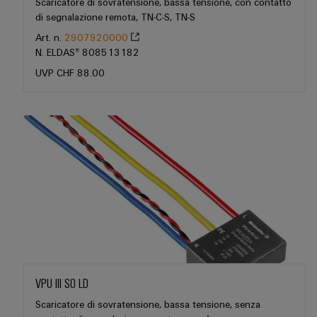
Scaricatore di sovratensione, bassa tensione, con contatto
Misura
Industria
di segnalazione remota, TN-C-S, TN-S
dell'energia
ferroviaria
Art. n.
2907920000
Soluzioni
N. ELDAS® 808513182
Weidmüller
moderne
UVP CHF 88.00
e
Industrial
digitali
AI
per
una
Accesso
mobilità
rispettosa
remoto
del
clima
Piattaforma
nel
dei
trasporto
ferroviario
servizi
industriali
Costruzione
easyConnect
navale
Soluzioni
VPU III SO LD
di
connessione
Workplace
Scaricatore di sovratensione, bassa tensione, senza
complete