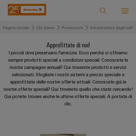
Pagina iniziale
Chi siamo
Promozioni
Infrastruttura degli edific
Support Center
Onlineshop
easyConnect
Approfittate di noi!
back to
back to
back to
back to
back to
back to
back
back to
back to
back to
back
I piccoli doni preservano l'amicizia. Ecco perché vi offriamo
sempre prodotti speciali a condizioni speciali. Conoscete le
Settori industriali
Settori
Soluzioni
Prodotti
Servizio
Supporto
Società
to
Promozioni
Machinery
Promozioni
to
nostre campagne annuali? Qui troverete prodotti e servizi
industriali
Chi
Global
Corsi
Machinery
PRObas
Infrastruttura
selezionati. Sfogliate i nostri sistemi a prezzo speciale e
siamo
Tecnologie
Connettività
Prodotti
La
di
Aktionen
degli
Weidmüller
Formular_Connectivity
Soluzioni
approfittate delle nostre offerte attuali. Conoscete già le
CRIMPFIX
personalizzati
nostra
formazione
edifici
IndustryMatch
Days
nostre offerte speciali? Qui troverete quello che state cercando!
Tecnologia
Morsetti
ECO
azienda
Chi
Qui potete trovare anche le ultime offerte speciali. A portata di
e
Un
di
componibili
Morsettiere
ALL
Aktionen
Termseries
Prodotti
siamo
mondo
clic.
SERVICES
webinar
collegamento
preassemblate
Chi
ALL
in
Aktionen
Connettori
SERVICES
3D
PrintJet
SNAP
siamo?
Squadra
Best
Cavi
in
CONNECT
VARITECTOR
IN
Servizio
Morsetti
Practice
cui
assemblati
175
Weidmüller
Aktionen
Aktionen
le
per
Webcast
Tecnologia
personalizzati
anni