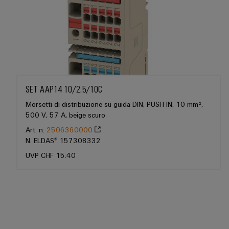
connettori
e
sicurezza
di
PCB
software
funzionamento
con
Servizi
Comandi
soluzioni
per
in
Sistemi
rete
connettori
I/O
per
PCB
l'industria
SET AAP14 10/2.5/10C
di
Industrial
Produttore
processo
Morsetti di distribuzione su guida DIN, PUSH IN, 10 mm²,
Ethernet
di
500 V, 57 A, beige scuro
Fotovoltaico
apparecchiature
Pannelli
Art. n.
2506360000
Sfruttare
originali
touch
N. ELDAS® 157308332
l'energia
(OEM)
solare
UVP CHF 15.40
per
Strumenti
il
di
grado
progettazione
di
efficacia
e
delle
visualizzazione
risorse