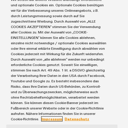
e
per
und optionale Cookies ein. Optionale Cookies benötigen
Accessori
l'industria
wir für die Verbesserung unseres Onlineangebots, z.B.
marittima
durch Leistungsmessung sowie durch auf Sie
Utensili
zugeschnittene Werbung. Durch Auswahl von „ALLE
Trattamento
COOKIES AKZEPTIEREN“ stimmen Sie der Verwendung
dell’acqua
Macchine
aller Cookies zu. Mit der Auswahl von „COOKIE-
EINSTELLUNGEN“ können Sie alle Cookies ablehnen,
e
automatiche
einzelne nicht notwendige / optionale Cookies auswählen
delle
oder Ihre einmal erklärte Einwilligung durch abwählen von
Software
acque
Cookies jederzeit mit Wirkung für die Zukunft widerrufen.
Durch Auswahl von „alle ablehnen“ werden nur unbedingt
reflue
Marcatori
Termini e condizioni generali
erforderliche Cookies genutzt. Soweit Sie einwilligen,
Soluzioni
stimmen Sie nach Art. 49 Abs. 1 lit. a DSGVO gleichzeitig
Informativa sulla privacy
per
Stampanti
der Verarbeitung Ihrer Daten in den USA durch Facebook,
l’industria
Impronta
Youtube und Google zu. Es besteht insbesondere das
industriali
dell’acqua
Risiko, dass Ihre Daten durch US-Behörden, zu Kontroll-
Contatti e-mail
e
und zu Überwachungszwecken, möglicherweise auch
Illuminazione
Normativa sui cookie
delle
ohne Rechtsbehelfsmöglichkeiten, verarbeitet werden
acque
industriale
können. Sie können diesen Cookie-Banner jederzeit im
reflue
Fußbereich unserer Website oder in der Cookie-Richtlinie
Weidmüller Schweiz AG
aufrufen. Nähere Informationen finden Sie in unserer
Infrastruttura
Idrogeno
Rundbuckstrasse 2
Cookie-Richtlinie.
Impressum
Datenschutz
del
L'idrogeno
8212 Neuhausen am Rheinfall