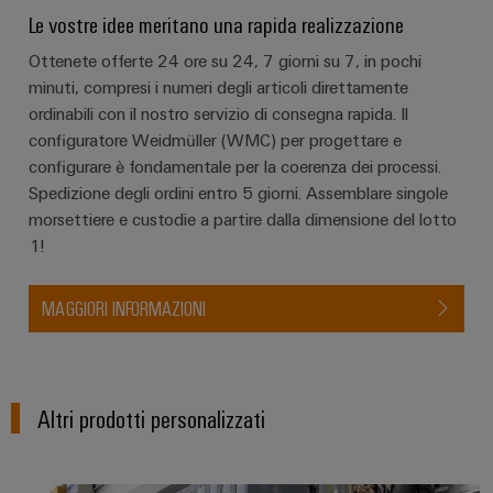
quadro
come
Le vostre idee meritano una rapida realizzazione
tecnologia
elettrico
fondamentale
Ottenete offerte 24 ore su 24, 7 giorni su 7, in pochi
per
minuti, compresi i numeri degli articoli direttamente
la
transizione
ordinabili con il nostro servizio di consegna rapida. Il
Servizio
energetica
configuratore Weidmüller (WMC) per progettare e
di
configurare è fondamentale per la coerenza dei processi.
energia
assemblaggio
Spedizione degli ordini entro 5 giorni. Assemblare singole
eolica
Guide
morsettiere e custodie a partire dalla dimensione del lotto
Eccellenza
1!
operativa
per
nell'energia
morsettiere
eolica
preassemblate
MAGGIORI INFORMAZIONI
Custodie
modificate
e
Altri prodotti personalizzati
dotate
Assemblaggio