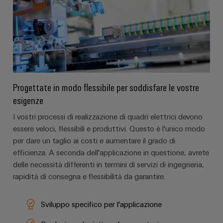
Ethernet
Arancio
EcoLine
Stoccaggio
Servizi
Wübi
Cavi
Mag
Switches
di
per
Schütz
di
|
Aktionen
energia
Quadro
connettori
collegamento,
Rivista
25
Soluzioni
elettrico
PCB
cavi
MultiMark
per
e
anni
e
patch
prodotti
Aktionen
i
Ingegneria
di
per
campo
e
clienti
Progettate in modo flessibile per soddisfare le vostre
digitale
sistemi
Weidmüller
Auswahlhilfe
cavi
di
esigenze
Cablaggio
Schweiz
Aktionen
Weidmüller
stoccaggio
Servizi
sul
Soluzioni
energetico
Academy
I vostri processi di realizzazione di quadri elettrici devono
di
In
THM
(ESS)
campo
di
essere veloci, flessibili e produttivi. Questo è l'unico modo
laboratorio
poche
Multimark
Human
cablaggio
per dare un taglio ai costi e aumentare il grado di
Trasmissione
Smart
parole
LPC
Resources
del
efficienza. A seconda dell'applicazione in questione, avrete
e
Cabinet
Aktionen
delle necessità differenti in termini di servizi di ingegneria,
sistema
distribuzione
Supporto
Il
Building
rapidità di consegna e flessibilità da garantire.
e
Stabilità
Cablaggio
nostro
Link
e
di
Supporto
Misurazione
degli
Management
utili
sicurezza
migrazione
tecnico
Sviluppo specifico per l'applicazione
smart
per
impianti
PLC
Shop
reti