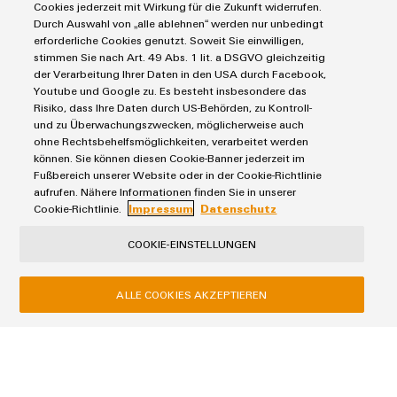
Cookies jederzeit mit Wirkung für die Zukunft widerrufen.
Durch Auswahl von „alle ablehnen“ werden nur unbedingt
erforderliche Cookies genutzt. Soweit Sie einwilligen,
stimmen Sie nach Art. 49 Abs. 1 lit. a DSGVO gleichzeitig
der Verarbeitung Ihrer Daten in den USA durch Facebook,
Youtube und Google zu. Es besteht insbesondere das
Risiko, dass Ihre Daten durch US-Behörden, zu Kontroll-
und zu Überwachungszwecken, möglicherweise auch
Configuratore
ohne Rechtsbehelfsmöglichkeiten, verarbeitet werden
Weidmüller
können. Sie können diesen Cookie-Banner jederzeit im
Ingegneria
Custodie elettroniche
Fußbereich unserer Website oder in der Cookie-Richtlinie
digitale di
aufrufen. Nähere Informationen finden Sie in unserer
livello
Sistemi di custodie personalizzate per i vostri
Cookie-Richtlinie.
Impressum
Datenschutz
successivo:
dispositivi elettronici
intuitiva,
semplice,
COOKIE-EINSTELLUNGEN
rapida
ALLE COOKIES AKZEPTIEREN
Termini e condizioni generali
Informativa sulla privacy