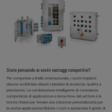
di
stato
le
edifici
SOFTWARE
Automation
sfide
formazione
solido
di
Solution
della
e
costruzione
IIoT
Partner
Amplificatori
webinar
di
partner
e
di
quadri
automazione
elettrici
isolamento
All'ingrosso
Eventi
e
Opzioni
Device
Analitica
e
Partenariati
trasduttori
di
manufacturers
industriale
fiere
di
ordinamento
Soluzioni
Automazione
di
misura
digitali
Fiere
connettività
industriale
mondiali
innovative
Alimentatori
eShop
State pensando ai vostri vantaggi competitivi?
per
ed
IoT
dispositivi
Custodie
eventi
Per competere a livello internazionale, i vostri impianti
Interfaccia
industriale
per
Energia
devono soddisfare elevati standard di sicurezza, qualità e
OCI
Sicurezza
componenti
prestazioni. La combinazione intelligente di consulenze,
tradizionale
Interfaccia
competenze di applicazione e know-how del settore è la
industriale
elettronici
Il
futuro
EDI
nostra chiave per trovare una soluzione personalizzata per
per
Piattaforma
Protezione
la vostra applicazione.Ridurre i costi e aumentare il grado di
la