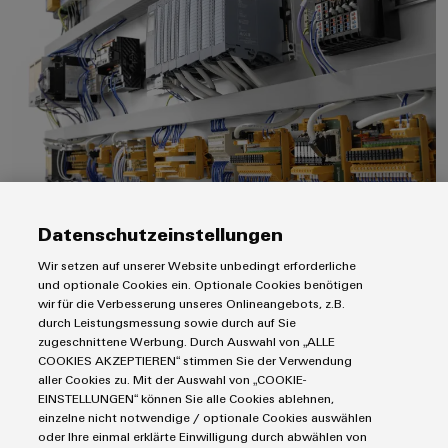
Moduli PLC, soluzioni di cablagg
cavi
personalizzato
Nuovi
prodotti
Connettività
pratica per la
vostra
industria. Le
Datenschutzeinstellungen
nostre
Moduli PLC, soluzioni di cablaggio e
novità
Industrial
Wir setzen auf unserer Website unbedingt erforderliche
migrazione del PLC
Connectivity.
und optionale Cookies ein. Optionale Cookies benötigen
Ricablaggio e retrofit rapido ed efficiente dei sistemi di
wir für die Verbesserung unseres Onlineangebots, z.B.
durch Leistungsmessung sowie durch auf Sie
comando senza lunghi downtime
zugeschnittene Werbung. Durch Auswahl von „ALLE
COOKIES AKZEPTIEREN“ stimmen Sie der Verwendung
aller Cookies zu. Mit der Auswahl von „COOKIE-
EINSTELLUNGEN“ können Sie alle Cookies ablehnen,
Custodie elettroniche
einzelne nicht notwendige / optionale Cookies auswählen
oder Ihre einmal erklärte Einwilligung durch abwählen von