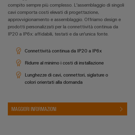
Misura
Industria
compito sempre più complesso. L'assemblaggio di singoli
cavi comporta costi elevati di progettazione,
dell'energia
ferroviaria
approvvigionamento e assemblaggio. Offriamo design e
Soluzioni
Weidmüller
moderne
prodotti personalizzati per la connettività continua da
e
Industrial
IP20 a IP6x: affidabili, testati e da un'unica fonte.
digitali
AI
per
una
Connettività continua da IP20 a IP6x
Accesso
mobilità
rispettosa
remoto
Ridurre al minimo i costi di installazione
del
clima
Piattaforma
Lunghezze di cavi, connettori, siglature o
nel
dei
colori orientati alla domanda
trasporto
ferroviario
servizi
industriali
Costruzione
easyConnect
navale
MAGGIORI INFORMAZIONI
Soluzioni
di
connessione
Workplace
complete