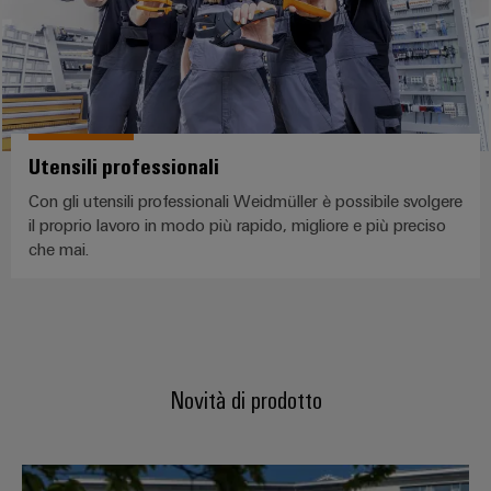
dei
da
produzione
ALL
servizi
fulmini
energetica
SERVICES
comprovata
industriali
e
easyConnect
sovratensioni
macchine
Soluzioni
Power
Combiner
per
Utensili professionali
Plant
i
box
vari
Controller
per
Con gli utensili professionali Weidmüller è possibile svolgere
settori
il
il proprio lavoro in modo più rapido, migliore e più preciso
della
che mai.
macchina
fotovoltaico
e
Device
dell’automazione
Distributori
Manufacturer
di
bus
fabbrica
Morsetti
di
Oil
per
campo
Novità di prodotto
&
circuito
Gas
stampato
Garantire
e
Automazione
la
Automazione e software