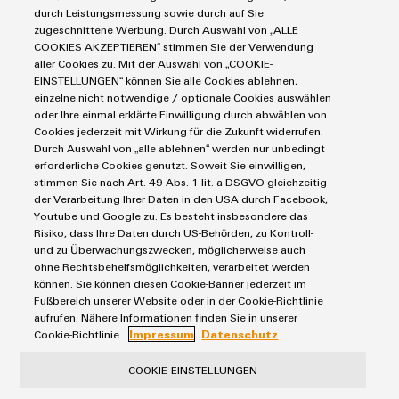
Misura
Industria
durch Leistungsmessung sowie durch auf Sie
zugeschnittene Werbung. Durch Auswahl von „ALLE
dell'energia
ferroviaria
COOKIES AKZEPTIEREN“ stimmen Sie der Verwendung
Soluzioni
aller Cookies zu. Mit der Auswahl von „COOKIE-
Weidmüller
moderne
EINSTELLUNGEN“ können Sie alle Cookies ablehnen,
e
Industrial
einzelne nicht notwendige / optionale Cookies auswählen
digitali
oder Ihre einmal erklärte Einwilligung durch abwählen von
I vostri contatti in Weidmüller Schweiz
AI
per
Cookies jederzeit mit Wirkung für die Zukunft widerrufen.
una
Durch Auswahl von „alle ablehnen“ werden nur unbedingt
Siamo qui per voi!
Accesso
mobilità
erforderliche Cookies genutzt. Soweit Sie einwilligen,
rispettosa
remoto
stimmen Sie nach Art. 49 Abs. 1 lit. a DSGVO gleichzeitig
del
der Verarbeitung Ihrer Daten in den USA durch Facebook,
clima
Youtube und Google zu. Es besteht insbesondere das
Piattaforma
Eventi e fiere
nel
Risiko, dass Ihre Daten durch US-Behörden, zu Kontroll-
dei
trasporto
und zu Überwachungszwecken, möglicherweise auch
ferroviario
servizi
ohne Rechtsbehelfsmöglichkeiten, verarbeitet werden
können. Sie können diesen Cookie-Banner jederzeit im
industriali
Costruzione
Fußbereich unserer Website oder in der Cookie-Richtlinie
easyConnect
navale
aufrufen. Nähere Informationen finden Sie in unserer
Cookie-Richtlinie.
Impressum
Datenschutz
Soluzioni
di
COOKIE-EINSTELLUNGEN
connessione
Workplace
complete