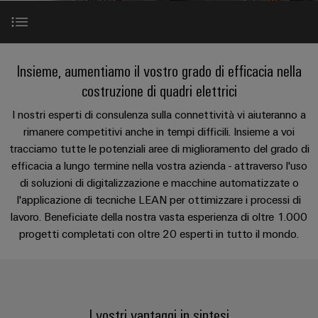
Schweiz
sfide
circuito
PROeco
CUBESERIES
diventano
di
di
AG
Società
stampato
Servizio
tangibili
II
Aktionen
collegamento
Weidmüller
ALL
e
e
di
Come
SERVICES
Aktionen
PUSH
le
Vantaggi
INSTA
connettori
consegna
Facts
trovarci
Insieme, aumentiamo il vostro grado di efficacia nella
Chi siamo
soluzioni
IN
PRObas
POWER
PCB
rapida
and
possono
costruzione di quadri elettrici
essere
Aktionen
Aktionen
Microgriglie
Figures
Supporto in tutti i processi di produzione
sperimentate.
Sistemi
I nostri esperti di consulenza sulla connettività vi aiuteranno a
Promozioni
Notizie
DC
PRO
di
Sostenibilità
rimanere competitivi anche in tempi difficili. Insieme a voi
Centro
Consulenza
ALL
Riferimenti
tracciamo tutte le potenziali aree di miglioramento del grado di
Storie
ECO
Edge
custodie
dati
e
SERVICES
Compliance
efficacia a lungo termine nella vostra azienda - attraverso l'uso
Global
di
II
computing
e
Soluzioni
ingegneria
di soluzioni di digitalizzazione e macchine automatizzate o
e
successo
Aktionen
u-
componenti
Contatto degli esperti
Sedi
digitale
prodotti
l'applicazione di tecniche LEAN per ottimizzare i processi di
dei
OS
per
Energy
Sistemi
lavoro. Beneficiate della nostra vasta esperienza di oltre 1.000
Informazioni
Consulenza
nostri
centri
Il complemento perfetto
progetti completati con oltre ​20 esperti in tutto il mondo.
Meter
Industrial
di
sulla
dati
sulla
clienti
Aktionen
-
5G
inserimento
gestione
connettività
efficienti,
Eventi
cavi
Download
e
affidabili
Steuerstromverteilung
Single
Configuratore
e
e
e
certificati
Aktionen
Pair
Weidmüller
scalabili
fiere
componenti
I vostri vantaggi in sintesi