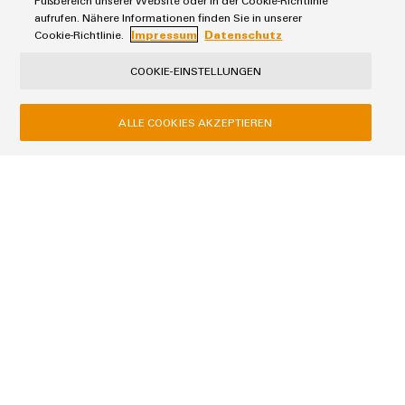
Fußbereich unserer Website oder in der Cookie-Richtlinie
aufrufen. Nähere Informationen finden Sie in unserer
Cookie-Richtlinie.
Impressum
Datenschutz
COOKIE-EINSTELLUNGEN
ALLE COOKIES AKZEPTIEREN
Download
Brochure
Consulenza sulla connettività
6.0 MB
Termini e condizioni generali
Informativa sulla privacy