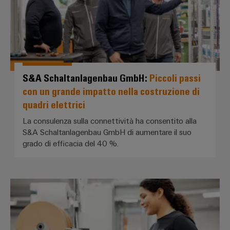
cavi
personalizzato
Nuovi
prodotti
S&A Schaltanlagenbau GmbH:
Piccoli passi
Connettività
con un grande impatto nella costruzione di
pratica per la
quadri elettrici
vostra
industria. Le
nostre
La consulenza sulla connettività ha consentito alla
novità
S&A Schaltanlagenbau GmbH di aumentare il suo
Industrial
grado di efficacia del 40 %.
Connectivity.
Langer E-Technik GmbH: *Costruz