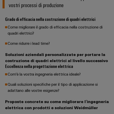
di
stato
le
edifici
SOFTWARE
Automation
vostri processi di produzione
sfide
formazione
solido
di
Solution
della
e
costruzione
IIoT
Partner
Amplificatori
Grado di efficacia nella costruzione di quadri elettrici
webinar
di
partner
e
di
quadri
Come migliorare il grado di efficacia nella costruzione di
automazione
elettrici
isolamento
All'ingrosso
quadri elettrici?
Eventi
e
Opzioni
Device
Analitica
e
Partenariati
Come ridurre i lead time?
trasduttori
di
manufacturers
industriale
fiere
di
ordinamento
Soluzioni
Soluzioni aziendali personalizzate per portare la
Automazione
di
misura
digitali
Fiere
costruzione di quadri elettrici al livello successivo
connettività
industriale
mondiali
Eccellenza nella progettazione elettrica
innovative
Alimentatori
eShop
per
ed
IoT
Com'è la vostra ingegneria elettrica ideale?
dispositivi
Custodie
eventi
Interfaccia
industriale
Quali soluzioni specifiche per il tipo di applicazione si
per
Energia
OCI
adattano alle vostre esigenze?
Sicurezza
componenti
tradizionale
Interfaccia
industriale
elettronici
Il
Proposte concrete su come migliorare l’ingegneria
futuro
EDI
elettrica con prodotti e soluzioni Weidmüller
per
Piattaforma
Protezione
la