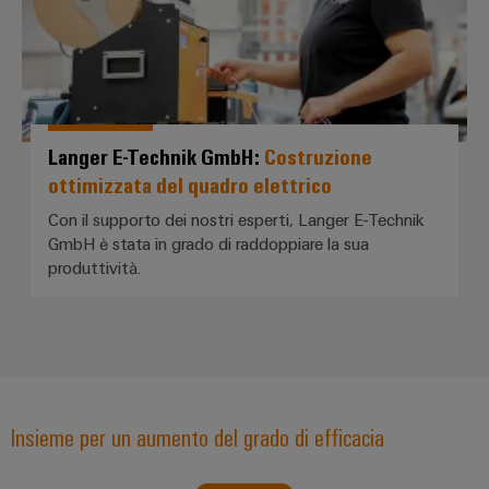
Langer E-Technik GmbH:
Costruzione
Configuratore
ottimizzata del quadro elettrico
Weidmüller
Ingegneria
Con il supporto dei nostri esperti, Langer E-Technik
digitale di
GmbH è stata in grado di raddoppiare la sua
livello
successivo:
produttività.
intuitiva,
semplice,
rapida
Insieme per un aumento del grado di efficacia