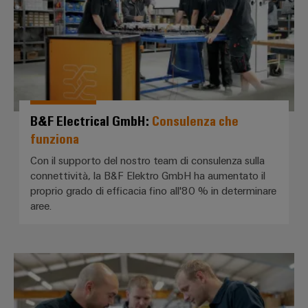
e
per
Accessori
l'industria
marittima
Utensili
Trattamento
dell’acqua
Macchine
e
automatiche
delle
B&F Electrical GmbH:
Consulenza che
Software
acque
funziona
reflue
Marcatori
Con il supporto del nostro team di consulenza sulla
Soluzioni
connettività, la B&F Elektro GmbH ha aumentato il
per
Stampanti
l’industria
proprio grado di efficacia fino all'80 % in determinare
industriali
dell’acqua
aree.
e
Illuminazione
delle
acque
industriale
reflue
AuCom MCS GmbH & Co. KG: *Proce
Infrastruttura
Idrogeno
del
L'idrogeno