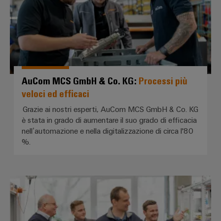
quadro
come
tecnologia
elettrico
fondamentale
per
la
transizione
Servizio
energetica
di
energia
assemblaggio
AuCom MCS GmbH & Co. KG:
Processi più
eolica
veloci ed efficaci
Guide
Eccellenza
Grazie ai nostri esperti, AuCom MCS GmbH & Co. KG
operativa
per
nell'energia
è stata in grado di aumentare il suo grado di efficacia
morsettiere
eolica
nell’automazione e nella digitalizzazione di circa l'80
preassemblate
%.
Custodie
modificate
S&A Schaltanlagenbau GmbH: *Picc
e
dotate
Assemblaggio