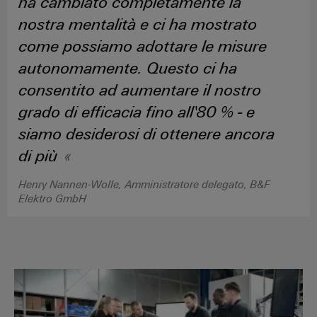
ha cambiato completamente la
Misura
Industria
nostra mentalità e ci ha mostrato
dell'energia
ferroviaria
come possiamo adottare le misure
Soluzioni
Weidmüller
moderne
autonomamente. Questo ci ha
e
Industrial
consentito ad aumentare il nostro
digitali
AI
per
grado di efficacia fino all'80 % - e
una
Accesso
mobilità
siamo desiderosi di ottenere ancora
rispettosa
remoto
di più
del
clima
Piattaforma
nel
Henry Nannen-Wolle, Amministratore delegato, B&F
dei
trasporto
Elektro GmbH
ferroviario
servizi
industriali
Costruzione
easyConnect
navale
Soluzioni
B&F Electrical GmbH: *Consulenz
di
connessione
Workplace
complete