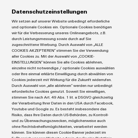
dell'ingegneria digitale con il Configuratore
Weidmüller - disponibile come versione cloud o
Datenschutzeinstellungen
download.
Wir setzen auf unserer Website unbedingt erforderliche
und optionale Cookies ein. Optionale Cookies benötigen
wir für die Verbesserung unseres Onlineangebots, z.B.
durch Leistungsmessung sowie durch auf Sie
Workplace solutions
zugeschnittene Werbung. Durch Auswahl von „ALLE
COOKIES AKZEPTIEREN“ stimmen Sie der Verwendung
aller Cookies zu. Mit der Auswahl von „COOKIE-
EINSTELLUNGEN“ können Sie alle Cookies ablehnen,
einzelne nicht notwendige / optionale Cookies auswählen
oder Ihre einmal erklärte Einwilligung durch abwählen von
Cookies jederzeit mit Wirkung für die Zukunft widerrufen.
Durch Auswahl von „alle ablehnen“ werden nur unbedingt
erforderliche Cookies genutzt. Soweit Sie einwilligen,
stimmen Sie nach Art. 49 Abs. 1 lit. a DSGVO gleichzeitig
der Verarbeitung Ihrer Daten in den USA durch Facebook,
Youtube und Google zu. Es besteht insbesondere das
Workplace solutions
Risiko, dass Ihre Daten durch US-Behörden, zu Kontroll-
und zu Überwachungszwecken, möglicherweise auch
Ottimizzate i vostri processi di costruzione di quadri
ohne Rechtsbehelfsmöglichkeiten, verarbeitet werden
elettrici con soluzioni perfettamente coordinate in
können. Sie können diesen Cookie-Banner jederzeit im
ogni fase della catena di produzione.