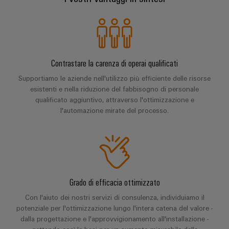
Ethernet
Arancio
EcoLine
Stoccaggio
Servizi
Wübi
Cavi
Mag
Switches
di
per
Schütz
di
|
Aktionen
energia
Quadro
connettori
collegamento,
Rivista
25
Soluzioni
elettrico
PCB
cavi
MultiMark
per
e
anni
Contrastare la carenza di operai qualificati
e
patch
prodotti
Aktionen
i
Ingegneria
di
Supportiamo le aziende nell'utilizzo più efficiente delle risorse
per
campo
e
clienti
digitale
sistemi
Weidmüller
esistenti e nella riduzione del fabbisogno di personale
Auswahlhilfe
cavi
di
qualificato aggiuntivo, attraverso l'ottimizzazione e
Cablaggio
Schweiz
Aktionen
Weidmüller
stoccaggio
Servizi
l'automazione mirate del processo.
sul
Soluzioni
energetico
Academy
di
In
THM
(ESS)
campo
di
laboratorio
poche
Multimark
Human
cablaggio
Trasmissione
Smart
parole
LPC
Resources
del
e
Cabinet
Aktionen
sistema
distribuzione
Supporto
Il
Building
Grado di efficacia ottimizzato
e
Stabilità
Cablaggio
nostro
Link
e
di
Supporto
Misurazione
Con l'aiuto dei nostri servizi di consulenza, individuiamo il
degli
Management
utili
sicurezza
potenziale per l'ottimizzazione lungo l'intera catena del valore -
migrazione
tecnico
smart
per
impianti
dalla progettazione e l'approvvigionamento all'installazione -
PLC
Shop
reti