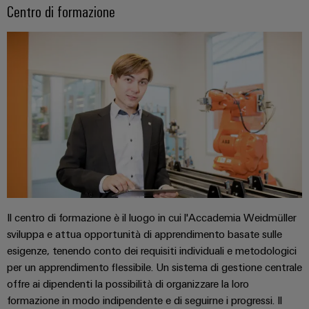
di
stato
le
edifici
SOFTWARE
Centro di formazione
Automation
sfide
formazione
solido
di
Solution
della
e
costruzione
IIoT
Partner
Amplificatori
webinar
di
partner
e
di
quadri
automazione
elettrici
isolamento
All'ingrosso
Eventi
e
Opzioni
Device
Analitica
e
Partenariati
trasduttori
di
manufacturers
industriale
fiere
di
ordinamento
Soluzioni
Automazione
di
misura
digitali
Fiere
connettività
industriale
mondiali
innovative
Alimentatori
eShop
per
ed
IoT
dispositivi
Custodie
eventi
Interfaccia
Il centro di formazione è il luogo in cui l'Accademia Weidmüller
industriale
per
Energia
sviluppa e attua opportunità di apprendimento basate sulle
OCI
Sicurezza
componenti
tradizionale
esigenze, tenendo conto dei requisiti individuali e metodologici
Interfaccia
industriale
elettronici
Il
per un apprendimento flessibile. Un sistema di gestione centrale
futuro
EDI
offre ai dipendenti la possibilità di organizzare la loro
per
Piattaforma
Protezione
formazione in modo indipendente e di seguirne i progressi. Il
la