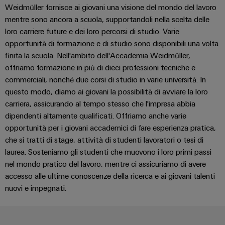
degli
Conformità
Configuratore
energetiche
Weidmüller fornisce ai giovani una visione del mondo del lavoro
online
I
edifici
moderne
Interfacce
ambientale
Weidmüller
mentre sono ancora a scuola, supportandoli nella scelta delle
nostri
di
dei
Newsletter
loro carriere future e dei loro percorsi di studio. Varie
Infrastrutture
Workplace
partner
servizio
prodotti
Registration
ALL
opportunità di formazione e di studio sono disponibili una volta
degli
solutions
SERVICES
finita la scuola. Nell'ambito dell'Accademia Weidmüller,
edifici
Distribuzione
Box
PSIRT
Richiesta
offriamo formazione in più di dieci professioni tecniche e
Soluzioni
di
di
IIoT
commerciali, nonché due corsi di studio in varie università. In
per
Dati
first
Sistemi
distribuzione
catalogo
i
questo modo, diamo ai giovani la possibilità di avviare la loro
e
tecnici
requisiti
e
carriera, assicurando al tempo stesso che l'impresa abbia
rete
specifici
Listino
soluzioni
dipendenti altamente qualificati. Offriamo anche varie
Cataloghi
del
dell’infrastruttura
prezzi
Componenti
opportunità per i giovani accademici di fare esperienza pratica,
di
prodotti
partner
Automazione
costruzione
elettronici
che si tratti di stage, attività di studenti lavoratori o tesi di
tecnici
di
decentrata
laurea. Sosteniamo gli studenti che muovono i loro primi passi
Costruzione
automazione
Moduli
Promozioni
nel mondo pratico del lavoro, mentre ci assicuriamo di avere
Riparazioni
di
Soluzioni
relè
accesso alle ultime conoscenze della ricerca e ai giovani talenti
e
Find
quadri
Machinery
di
e
nuovi e impegnati.
ricambi
your
elettrici
gestione
relè
Infrastruttura
IIoT
Soluzioni
energetica
Corsi
a
degli
per
and