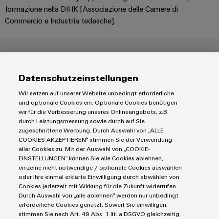
Misura
Industria
formazione nella DIHK [Associazione delle Camere di
dell'energia
ferroviaria
Commercio e Industria tedesche].
Soluzioni
Weidmüller
moderne
e
Industrial
digitali
Qualifica
AI
per
Datenschutzeinstellungen
una
Accesso
mobilità
Wir setzen auf unserer Website unbedingt erforderliche
rispettosa
remoto
und optionale Cookies ein. Optionale Cookies benötigen
del
wir für die Verbesserung unseres Onlineangebots, z.B.
clima
Piattaforma
durch Leistungsmessung sowie durch auf Sie
nel
zugeschnittene Werbung. Durch Auswahl von „ALLE
dei
trasporto
COOKIES AKZEPTIEREN“ stimmen Sie der Verwendung
ferroviario
servizi
aller Cookies zu. Mit der Auswahl von „COOKIE-
industriali
EINSTELLUNGEN“ können Sie alle Cookies ablehnen,
Costruzione
einzelne nicht notwendige / optionale Cookies auswählen
easyConnect
navale
oder Ihre einmal erklärte Einwilligung durch abwählen von
Cookies jederzeit mit Wirkung für die Zukunft widerrufen.
Soluzioni
Durch Auswahl von „alle ablehnen“ werden nur unbedingt
di
erforderliche Cookies genutzt. Soweit Sie einwilligen,
connessione
Workplace
Lo sviluppo del personale presso la Accademia Weidmüller si
stimmen Sie nach Art. 49 Abs. 1 lit. a DSGVO gleichzeitig
complete