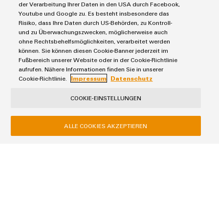
e
basa sulla responsabilità personale dei nostri dipendenti e
der Verarbeitung Ihrer Daten in den USA durch Facebook,
per
Accessori
Youtube und Google zu. Es besteht insbesondere das
l'industria
promuove una cultura dell'apprendimento dello sviluppo
Risiko, dass Ihre Daten durch US-Behörden, zu Kontroll-
marittima
individuale continuo. Sono disponibili opportunità di
und zu Überwachungszwecken, möglicherweise auch
Utensili
apprendimento per ogni esigenza, in base a valutazioni delle
Trattamento
ohne Rechtsbehelfsmöglichkeiten, verarbeitet werden
esigenze supportate dai più recenti metodi comprovati di
können. Sie können diesen Cookie-Banner jederzeit im
dell’acqua
Macchine
Fußbereich unserer Website oder in der Cookie-Richtlinie
diagnosi, feedback e valutazione dei trasferimenti.
e
automatiche
aufrufen. Nähere Informationen finden Sie in unserer
delle
Cookie-Richtlinie.
Impressum
Datenschutz
Software
acque
COOKIE-EINSTELLUNGEN
reflue
Marcatori
Termini e condizioni generali
Soluzioni
Informativa sulla privacy
per
ALLE COOKIES AKZEPTIEREN
Stampanti
l’industria
Impronta
industriali
dell’acqua
Contatti e-mail
e
Illuminazione
Normativa sui cookie
delle
acque
industriale
reflue
Weidmüller Schweiz AG
Infrastruttura
Idrogeno
Rundbuckstrasse 2
del
L'idrogeno
8212 Neuhausen am Rheinfall