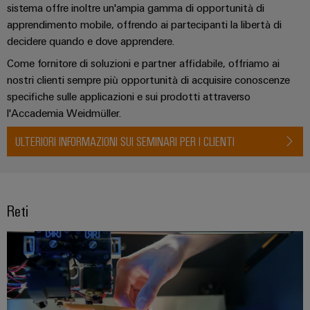
dei
da
sistema offre inoltre un'ampia gamma di opportunità di
produzione
ALL
servizi
fulmini
energetica
apprendimento mobile, offrendo ai partecipanti la libertà di
SERVICES
comprovata
industriali
e
decidere quando e dove apprendere.
easyConnect
sovratensioni
macchine
Come fornitore di soluzioni e partner affidabile, offriamo ai
Soluzioni
nostri clienti sempre più opportunità di acquisire conoscenze
Power
Combiner
per
specifiche sulle applicazioni e sui prodotti attraverso
Plant
i
box
l'Accademia Weidmüller.
vari
Controller
per
settori
ULTERIORI INFORMAZIONI SUI SEMINARI PER I CLIENTI
il
della
macchina
fotovoltaico
e
Device
dell’automazione
Distributori
Manufacturer
di
bus
Reti
fabbrica
Morsetti
di
Oil
per
campo
&
circuito
Gas
stampato
Garantire
e
Automazione
la