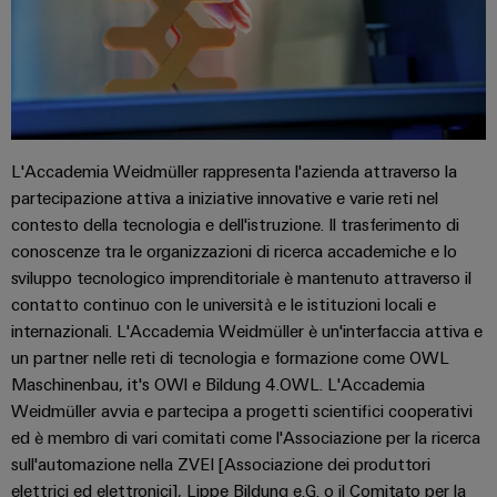
connettori
e
sicurezza
di
PCB
software
funzionamento
con
Servizi
Comandi
soluzioni
per
in
Sistemi
rete
connettori
I/O
per
PCB
L'Accademia Weidmüller rappresenta l'azienda attraverso la
l'industria
di
partecipazione attiva a iniziative innovative e varie reti nel
Industrial
Produttore
processo
contesto della tecnologia e dell'istruzione. Il trasferimento di
Ethernet
di
conoscenze tra le organizzazioni di ricerca accademiche e lo
Fotovoltaico
apparecchiature
Pannelli
sviluppo tecnologico imprenditoriale è mantenuto attraverso il
Sfruttare
originali
touch
contatto continuo con le università e le istituzioni locali e
l'energia
(OEM)
solare
internazionali. L'Accademia Weidmüller è un'interfaccia attiva e
per
Strumenti
un partner nelle reti di tecnologia e formazione come OWL
il
di
Maschinenbau, it's OWl e Bildung 4.OWL. L'Accademia
grado
progettazione
Weidmüller avvia e partecipa a progetti scientifici cooperativi
di
efficacia
e
ed è membro di vari comitati come l'Associazione per la ricerca
delle
sull'automazione nella ZVEI [Associazione dei produttori
visualizzazione
risorse
elettrici ed elettronici], Lippe Bildung e.G. o il Comitato per la