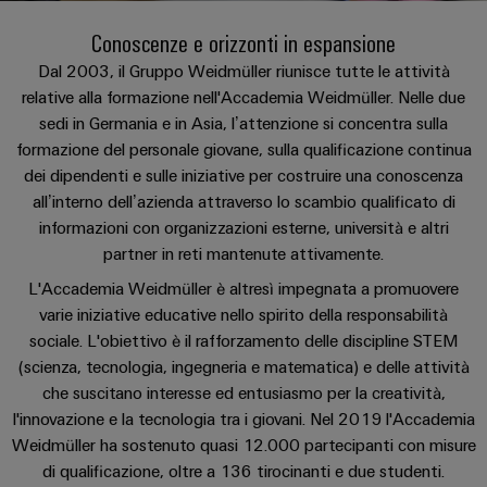
Schweiz
sfide
circuito
PROeco
CUBESERIES
diventano
di
di
AG
Società
Conoscenze e orizzonti in espansione
stampato
Servizio
tangibili
II
Aktionen
collegamento
Weidmüller
ALL
e
e
di
Dal 2003, il Gruppo Weidmüller riunisce tutte le attività
Come
SERVICES
Aktionen
PUSH
le
relative alla formazione nell'Accademia Weidmüller. Nelle due
INSTA
connettori
consegna
Facts
trovarci
Chi siamo
soluzioni
IN
sedi in Germania e in Asia, l’attenzione si concentra sulla
PRObas
POWER
PCB
rapida
and
possono
essere
formazione del personale giovane, sulla qualificazione continua
Aktionen
Aktionen
Microgriglie
Figures
sperimentate.
Sistemi
dei dipendenti e sulle iniziative per costruire una conoscenza
Promozioni
Notizie
DC
PRO
di
Sostenibilità
all’interno dell’azienda attraverso lo scambio qualificato di
Centro
Consulenza
ALL
informazioni con organizzazioni esterne, università e altri
Storie
ECO
Edge
custodie
dati
e
SERVICES
Compliance
Global
partner in reti mantenute attivamente.
di
II
computing
e
Soluzioni
ingegneria
e
successo
Aktionen
u-
componenti
L'Accademia Weidmüller è altresì impegnata a promuovere
Sedi
digitale
prodotti
dei
OS
varie iniziative educative nello spirito della responsabilità
per
Energy
Sistemi
Informazioni
Consulenza
sociale. L'obiettivo è il rafforzamento delle discipline STEM
nostri
centri
Meter
Industrial
di
sulla
(scienza, tecnologia, ingegneria e matematica) e delle attività
dati
sulla
clienti
Aktionen
-
5G
inserimento
che suscitano interesse ed entusiasmo per la creatività,
gestione
connettività
efficienti,
Eventi
cavi
l'innovazione e la tecnologia tra i giovani. Nel 2019 l'Accademia
e
affidabili
Steuerstromverteilung
Single
Configuratore
e
e
Weidmüller ha sostenuto quasi 12.000 partecipanti con misure
e
certificati
Aktionen
Pair
Weidmüller
scalabili
di qualificazione, oltre a 136 tirocinanti e due studenti.
fiere
componenti