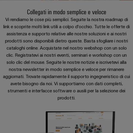
Schweiz
sfide
circuito
PROeco
CUBESERIES
diventano
di
di
AG
Società
Collegati in modo semplice e veloce
stampato
Servizio
tangibili
II
Aktionen
collegamento
Weidmüller
ALL
e
e
di
Vi rendiamo le cose più semplici. Seguite la nostra roadmap di
Come
SERVICES
Aktionen
PUSH
le
link e scoprite molti link utili a colpo d'occhio. Tutte le offerte di
INSTA
connettori
consegna
Facts
trovarci
Chi siamo
soluzioni
IN
assistenza e supporto relative alle nostre soluzioni e ai nostri
PRObas
POWER
PCB
rapida
and
possono
essere
prodotti sono disponibili dietro queste. Basta sfogliare i nostri
Aktionen
Aktionen
Microgriglie
Figures
sperimentate.
Sistemi
cataloghi online. Acquistate nel nostro webshop con un solo
Promozioni
Notizie
DC
PRO
di
Sostenibilità
clic. Registratevi ai nostri eventi, seminari e workshop con un
Centro
Consulenza
ALL
solo clic del mouse. Seguite le nostre notizie e iscrivetevi alla
Storie
ECO
Edge
custodie
dati
e
SERVICES
Compliance
Global
nostra newsletter in modo semplice e veloce per rimanere
di
II
computing
e
Soluzioni
ingegneria
aggiornati. Trovate rapidamente il supporto ingegneristico di cui
e
successo
Aktionen
u-
componenti
Sedi
digitale
prodotti
avete bisogno da noi. Vi supportiamo con dati completi,
dei
OS
per
Energy
Sistemi
strumenti e interfacce software o ausili per la selezione dei
Informazioni
Consulenza
nostri
centri
Meter
prodotti.
Industrial
di
sulla
dati
sulla
clienti
Aktionen
-
5G
inserimento
gestione
connettività
efficienti,
Eventi
cavi
e
Shop online Weidmüller
affidabili
Steuerstromverteilung
Single
Configuratore
e
e
e
certificati
Aktionen
Pair
Weidmüller
scalabili
fiere
componenti