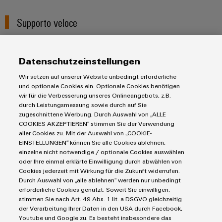
dei
da
produzione
ALL
servizi
fulmini
energetica
SERVICES
Supporto veloce
comprovata
industriali
e
easyConnect
sovratensioni
macchine
Soluzioni
Supporto veloce
Datenschutzeinstellungen
Power
Combiner
per
Plant
i
box
Wir setzen auf unserer Website unbedingt erforderliche
vari
und optionale Cookies ein. Optionale Cookies benötigen
Controller
per
settori
wir für die Verbesserung unseres Onlineangebots, z.B.
il
della
durch Leistungsmessung sowie durch auf Sie
macchina
fotovoltaico
zugeschnittene Werbung. Durch Auswahl von „ALLE
e
COOKIES AKZEPTIEREN“ stimmen Sie der Verwendung
Device
dell’automazione
aller Cookies zu. Mit der Auswahl von „COOKIE-
Distributori
Manufacturer
di
EINSTELLUNGEN“ können Sie alle Cookies ablehnen,
bus
fabbrica
einzelne nicht notwendige / optionale Cookies auswählen
Morsetti
di
oder Ihre einmal erklärte Einwilligung durch abwählen von
Oil
per
Cookies jederzeit mit Wirkung für die Zukunft widerrufen.
campo
&
Durch Auswahl von „alle ablehnen“ werden nur unbedingt
circuito
erforderliche Cookies genutzt. Soweit Sie einwilligen,
Gas
stampato
stimmen Sie nach Art. 49 Abs. 1 lit. a DSGVO gleichzeitig
Garantire
der Verarbeitung Ihrer Daten in den USA durch Facebook,
e
Automazione
la
Youtube und Google zu. Es besteht insbesondere das