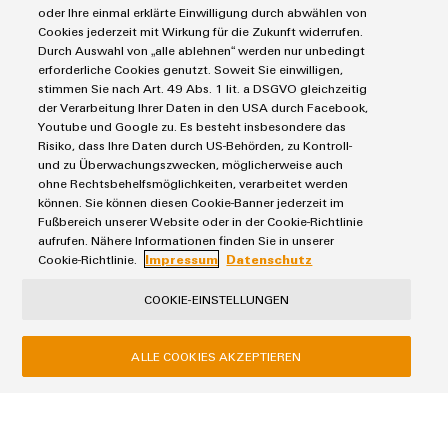
oder Ihre einmal erklärte Einwilligung durch abwählen von
Cookies jederzeit mit Wirkung für die Zukunft widerrufen.
Durch Auswahl von „alle ablehnen“ werden nur unbedingt
erforderliche Cookies genutzt. Soweit Sie einwilligen,
stimmen Sie nach Art. 49 Abs. 1 lit. a DSGVO gleichzeitig
der Verarbeitung Ihrer Daten in den USA durch Facebook,
Youtube und Google zu. Es besteht insbesondere das
Risiko, dass Ihre Daten durch US-Behörden, zu Kontroll-
und zu Überwachungszwecken, möglicherweise auch
ohne Rechtsbehelfsmöglichkeiten, verarbeitet werden
können. Sie können diesen Cookie-Banner jederzeit im
Fußbereich unserer Website oder in der Cookie-Richtlinie
aufrufen. Nähere Informationen finden Sie in unserer
Cookie-Richtlinie.
Impressum
Datenschutz
Termini e condizioni generali
COOKIE-EINSTELLUNGEN
Informativa sulla privacy
Impronta
ALLE COOKIES AKZEPTIEREN
Contatti e-mail
Normativa sui cookie