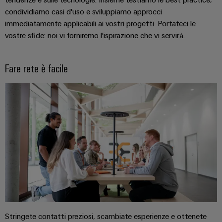
quadro
come
tecnologia
condividiamo casi d'uso e sviluppiamo approcci
elettrico
fondamentale
immediatamente applicabili ai vostri progetti. Portateci le
per
vostre sfide: noi vi forniremo l'ispirazione che vi servirà.
la
transizione
Servizio
energetica
di
Fare rete è facile
energia
assemblaggio
eolica
Guide
Eccellenza
operativa
per
nell'energia
morsettiere
eolica
preassemblate
Custodie
modificate
e
dotate
Stringete contatti preziosi, scambiate esperienze e ottenete
Assemblaggio