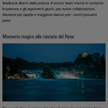
feedback diretti dalla pratica. Il nostro team mette in contatto
cavi
le persone e gli argomenti giusti, per nuove collaborazioni,
personalizzato
decisioni più rapide e maggiore slancio per i vostri prossimi
passi.
Nuovi
prodotti
Momento magico alle cascate del Reno
Connettività
pratica per la
vostra
industria. Le
nostre
novità
Industrial
Connectivity.