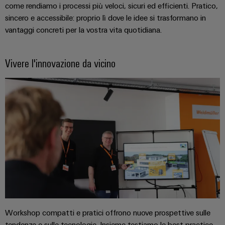
e
per
come rendiamo i processi più veloci, sicuri ed efficienti. Pratico,
Accessori
l'industria
sincero e accessibile: proprio lì dove le idee si trasformano in
marittima
vantaggi concreti per la vostra vita quotidiana.
Utensili
Trattamento
dell’acqua
Macchine
Vivere l'innovazione da vicino
e
automatiche
delle
Software
acque
reflue
Marcatori
Soluzioni
per
Stampanti
l’industria
industriali
dell’acqua
e
Illuminazione
delle
acque
industriale
reflue
Infrastruttura
Idrogeno
Workshop compatti e pratici offrono nuove prospettive sulle
del
L'idrogeno
tendenze e sulle tecnologie. Insieme testiamo le best practice,