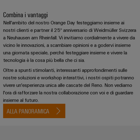
connettori
e
sicurezza
di
PCB
software
Combina i vantaggi
funzionamento
con
Servizi
Comandi
Nell'ambito del nostro Orange Day festeggiamo insieme ai
soluzioni
per
nostri clienti e partner il 25° anniversario di Weidmüller Svizzera
in
Sistemi
a Neuhausen am Rheinfall. Vi invitiamo cordialmente a vivere da
rete
connettori
I/O
per
vicino le innovazioni, a scambiare opinioni e a godervi insieme
PCB
l'industria
una giornata speciale, perché festeggiare insieme e vivere la
di
Industrial
Produttore
tecnologia è la cosa più bella che ci sia.
processo
Ethernet
di
Oltre a spunti stimolanti, interessanti approfondimenti sulle
Fotovoltaico
apparecchiature
nostre soluzioni e workshop interattivi, i nostri ospiti potranno
Pannelli
Sfruttare
originali
vivere un'esperienza unica alle cascate del Reno. Non vediamo
touch
l'energia
(OEM)
solare
l'ora di rafforzare la nostra collaborazione con voi e di guardare
per
Strumenti
insieme al futuro.
il
di
ALLA PANORAMICA
grado
progettazione
di
efficacia
e
delle
visualizzazione
risorse