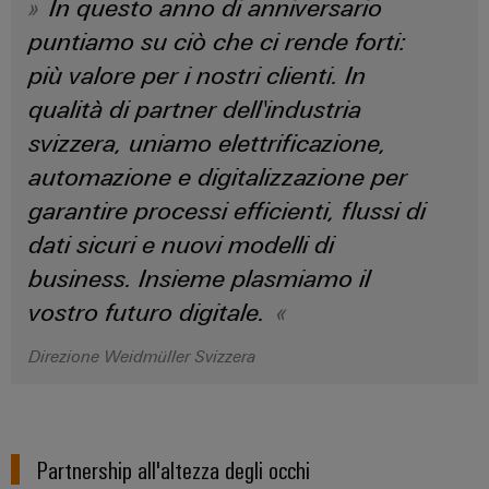
In questo anno di anniversario
dei
da
produzione
ALL
servizi
fulmini
puntiamo su ciò che ci rende forti:
energetica
SERVICES
comprovata
industriali
e
più valore per i nostri clienti. In
easyConnect
sovratensioni
macchine
qualità di partner dell'industria
Soluzioni
Power
svizzera, uniamo elettrificazione,
Combiner
per
Plant
i
box
automazione e digitalizzazione per
vari
Controller
per
garantire processi efficienti, flussi di
settori
il
della
dati sicuri e nuovi modelli di
macchina
fotovoltaico
e
business. Insieme plasmiamo il
Device
dell’automazione
Distributori
Manufacturer
vostro futuro digitale.
di
bus
fabbrica
Morsetti
di
Direzione Weidmüller Svizzera
Oil
per
campo
&
circuito
Gas
stampato
Garantire
e
Automazione
Partnership all'altezza degli occhi
la