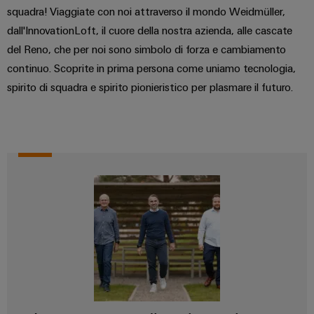
di
stato
le
edifici
SOFTWARE
Automation
squadra! Viaggiate con noi attraverso il mondo Weidmüller,
sfide
formazione
solido
di
Solution
della
dall'InnovationLoft, il cuore della nostra azienda, alle cascate
e
costruzione
IIoT
Partner
Amplificatori
del Reno, che per noi sono simbolo di forza e cambiamento
webinar
di
partner
e
di
continuo. Scoprite in prima persona come uniamo tecnologia,
quadri
automazione
elettrici
isolamento
spirito di squadra e spirito pionieristico per plasmare il futuro.
All'ingrosso
Eventi
e
Opzioni
Device
Analitica
e
Partenariati
trasduttori
di
manufacturers
industriale
fiere
di
ordinamento
Soluzioni
Automazione
di
misura
digitali
Fiere
connettività
industriale
mondiali
innovative
Alimentatori
eShop
per
ed
IoT
dispositivi
Custodie
eventi
Interfaccia
industriale
per
Energia
OCI
Sicurezza
componenti
tradizionale
Interfaccia
industriale
elettronici
Il
futuro
EDI
per
Piattaforma
Protezione
la