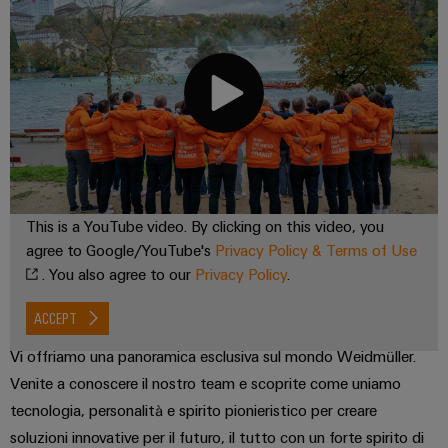
degli
Conformità
Configuratore
energetiche
online
I
edifici
moderne
Interfacce
ambientale
Weidmüller
nostri
di
dei
Newsletter
Infrastrutture
Workplace
partner
servizio
prodotti
Registration
ALL
degli
solutions
SERVICES
edifici
Distribuzione
Box
PSIRT
Richiesta
Soluzioni
di
di
IIoT
per
Dati
first
Sistemi
distribuzione
catalogo
i
e
tecnici
requisiti
e
rete
specifici
Listino
This is a YouTube video. By clicking on this video, you
soluzioni
Cataloghi
del
dell’infrastruttura
prezzi
Componenti
agree to Google/YouTube's
Privacy Policy & Terms of Use
di
prodotti
partner
Automazione
. You also agree to our
Privacy Policy
.
costruzione
elettronici
tecnici
di
decentrata
Costruzione
automazione
Moduli
ACCEPT
Promozioni
Riparazioni
di
Soluzioni
relè
e
Find
Vi offriamo una panoramica esclusiva sul mondo Weidmüller.
quadri
Machinery
di
e
ricambi
your
Venite a conoscere il nostro team e scoprite come uniamo
elettrici
gestione
relè
Infrastruttura
IIoT
tecnologia, personalità e spirito pionieristico per creare
Soluzioni
energetica
Corsi
a
degli
per
and
soluzioni innovative per il futuro, il tutto con un forte spirito di