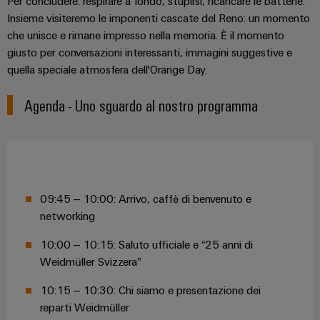
Per concludere: respirare a fondo, stupirsi, ricaricare le batterie.
Insieme visiteremo le imponenti cascate del Reno: un momento
che unisce e rimane impresso nella memoria. È il momento
giusto per conversazioni interessanti, immagini suggestive e
quella speciale atmosfera dell'Orange Day.
Agenda - Uno sguardo al nostro programma
Configuratore
Weidmüller
Ingegneria
digitale di
livello
successivo:
intuitiva,
semplice,
09:45 – 10:00: Arrivo, caffè di benvenuto e
rapida
networking
10:00 – 10:15: Saluto ufficiale e “25 anni di
Weidmüller Svizzera”
10:15 – 10:30: Chi siamo e presentazione dei
reparti Weidmüller