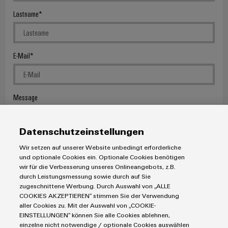
Lastname
E-Mail
Message
Datenschutzeinstellungen
Wir setzen auf unserer Website unbedingt erforderliche
und optionale Cookies ein. Optionale Cookies benötigen
Ho preso visione dell'informativa sulla privacy con ulteriori
wir für die Verbesserung unseres Onlineangebots, z.B.
durch Leistungsmessung sowie durch auf Sie
informazioni.
zugeschnittene Werbung. Durch Auswahl von „ALLE
COOKIES AKZEPTIEREN“ stimmen Sie der Verwendung
aller Cookies zu. Mit der Auswahl von „COOKIE-
SEND INQUIRY
EINSTELLUNGEN“ können Sie alle Cookies ablehnen,
einzelne nicht notwendige / optionale Cookies auswählen
* Required fields