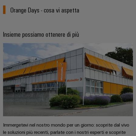
Misura
Industria
Orange Days - cosa vi aspetta
dell'energia
ferroviaria
Soluzioni
Weidmüller
moderne
e
Insieme possiamo ottenere di più
Industrial
digitali
AI
per
una
Accesso
mobilità
rispettosa
remoto
del
clima
Piattaforma
nel
dei
trasporto
ferroviario
servizi
industriali
Costruzione
easyConnect
navale
Soluzioni
di
Immergetevi nel nostro mondo per un giorno: scoprite dal vivo
connessione
Workplace
le soluzioni più recenti, parlate con i nostri esperti e scoprite
complete