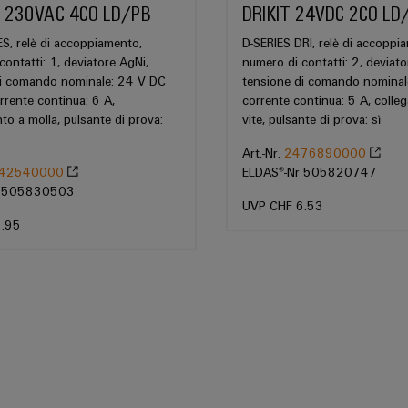
 230VAC 4CO LD/PB
DRIKIT 24VDC 2CO LD
, relè di accoppiamento,
D-SERIES DRI, relè di accoppi
contatti: 1, deviatore AgNi,
numero di contatti: 2, deviat
di comando nominale: 24 V DC
tensione di comando nominal
rente continua: 6 A,
corrente continua: 5 A, colle
to a molla, pulsante di prova:
vite, pulsante di prova: sì
Art.-Nr.
2476890000
42540000
ELDAS®-Nr 505820747
r 505830503
UVP CHF 6.53
6.95