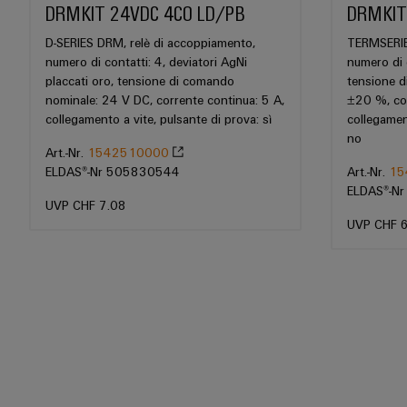
DRMKIT 24VDC 4CO LD/PB
DRMKIT
D-SERIES DRM, relè di accoppiamento,
TERMSERIES
numero di contatti: 4, deviatori AgNi
numero di 
placcati oro, tensione di comando
tensione 
nominale: 24 V DC, corrente continua: 5 A,
±20 %, cor
collegamento a vite, pulsante di prova: sì
collegamen
no
Art.-Nr.
1542510000
ELDAS®-Nr 505830544
Art.-Nr.
15
ELDAS®-N
UVP CHF 7.08
UVP CHF 