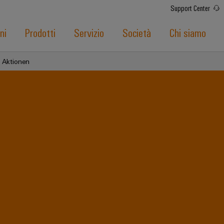
Support Center
ni
Prodotti
Servizio
Società
Chi siamo
I Aktionen