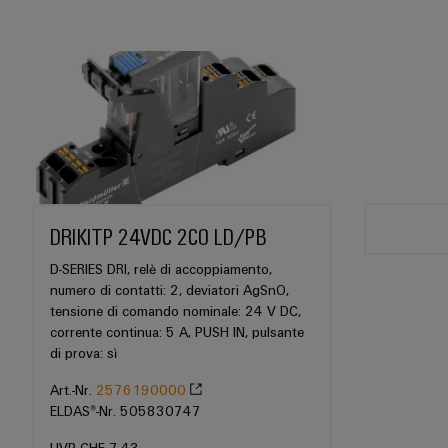
DRIKITP 24VDC 2CO LD/PB
D-SERIES DRI, relè di accoppiamento,
numero di contatti: 2, deviatori AgSnO,
tensione di comando nominale: 24 V DC,
corrente continua: 5 A, PUSH IN, pulsante
di prova: sì
Art.-Nr.
2576190000
ELDAS®-Nr. 505830747
UVP CHF 7.43