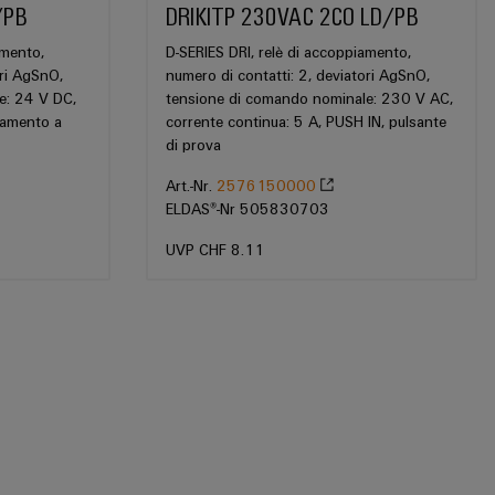
/PB
DRIKITP 230VAC 2CO LD/PB
amento,
D-SERIES DRI, relè di accoppiamento,
ori AgSnO,
numero di contatti: 2, deviatori AgSnO,
e: 24 V DC,
tensione di comando nominale: 230 V AC,
gamento a
corrente continua: 5 A, PUSH IN, pulsante
di prova
Art.-Nr.
2576150000
ELDAS®-Nr 505830703
UVP CHF 8.11