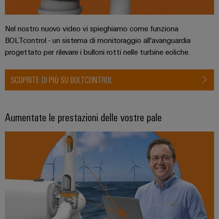
dei
da
produzione
ALL
servizi
fulmini
energetica
SERVICES
comprovata
industriali
e
Nel nostro nuovo video vi spieghiamo come funziona
BOLTcontrol - un sistema di monitoraggio all'avanguardia
easyConnect
sovratensioni
macchine
progettato per rilevare i bulloni rotti nelle turbine eoliche.
Soluzioni
Power
Combiner
per
Plant
i
box
SCOPRITE DI PIÙ SU BOLTCONTROL
vari
Controller
per
settori
il
della
macchina
fotovoltaico
Aumentate le prestazioni delle vostre pale
e
Device
dell’automazione
Distributori
Manufacturer
di
bus
fabbrica
Morsetti
di
Oil
per
campo
&
circuito
Gas
stampato
Garantire
e
Automazione
la