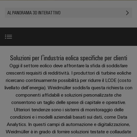
Schweiz
sfide
circuito
PROeco
CUBESERIES
diventano
di
di
AG
Società
stampato
Servizio
AL PANORAMA 3D INTERATTIVO
tangibili
II
Aktionen
collegamento
Weidmüller
ALL
e
e
di
Come
SERVICES
Aktionen
PUSH
le
INSTA
connettori
consegna
Facts
trovarci
Chi siamo
soluzioni
IN
PRObas
POWER
PCB
rapida
and
possono
essere
Aktionen
Aktionen
Microgriglie
Figures
sperimentate.
Sistemi
Promozioni
Notizie
DC
Casi di utilizzo
New
Soluzioni per l’industria eolica specifiche per clienti
PRO
di
Sostenibilità
Centro
Consulenza
ALL
Storie
ECO
Edge
custodie
Oggi il settore eolico deve affrontare la sfida di soddisfare
dati
e
SERVICES
Compliance
Global
di
II
computing
e
Highlight di prodotto
crescenti requisiti di redditività. I produttori di turbine eoliche
Soluzioni
ingegneria
e
successo
Aktionen
ricercano continuamente possibilità per ridurre il LCOE (costo
u-
componenti
Sedi
digitale
prodotti
livellato dell’energia). Weidmüller soddisfa questa richiesta con
dei
OS
Riferimenti
per
Energy
Sistemi
componenti affidabili e soluzioni personalizzate che
Informazioni
Consulenza
nostri
centri
Meter
Industrial
di
consentono un taglio delle spese di capitale e operative.
sulla
dati
sulla
clienti
Aktionen
-
5G
inserimento
Contatto
Ulteriori tendenze sono i sistemi di monitoraggio delle
gestione
connettività
efficienti,
Eventi
condizioni e i modelli aziendali basati sui dati, come Data
cavi
e
affidabili
Steuerstromverteilung
Single
Configuratore
Analytics. In questi campi di automazione e digitalizzazione,
e
e
e
certificati
Contatto
Aktionen
Pair
Weidmüller è in grado di fornire soluzioni testate e collaudate
Weidmüller
scalabili
fiere
componenti