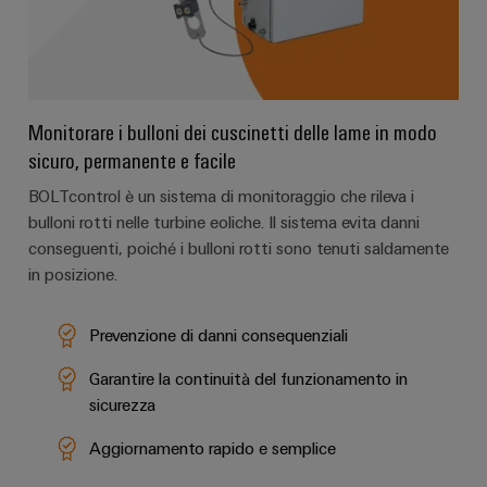
e
per
Accessori
l'industria
marittima
Utensili
Trattamento
dell’acqua
Macchine
Monitorare i bulloni dei cuscinetti delle lame in modo
e
automatiche
sicuro, permanente e facile
delle
Software
BOLTcontrol è un sistema di monitoraggio che rileva i
acque
bulloni rotti nelle turbine eoliche. Il sistema evita danni
reflue
Marcatori
conseguenti, poiché i bulloni rotti sono tenuti saldamente
Soluzioni
in posizione.
per
Stampanti
l’industria
industriali
dell’acqua
Prevenzione di danni consequenziali
e
Illuminazione
delle
Garantire la continuità del funzionamento in
acque
industriale
reflue
sicurezza
Infrastruttura
Idrogeno
Aggiornamento rapido e semplice
del
L'idrogeno