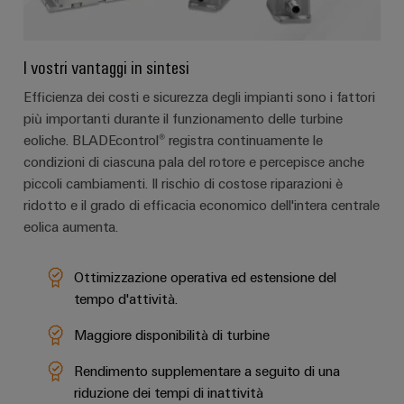
cavi
personalizzato
I vostri vantaggi in sintesi
Efficienza dei costi e sicurezza degli impianti sono i fattori
Nuovi
più importanti durante il funzionamento delle turbine
prodotti
eoliche. BLADEcontrol® registra continuamente le
Connettività
condizioni di ciascuna pala del rotore e percepisce anche
pratica per la
vostra
piccoli cambiamenti. Il rischio di costose riparazioni è
industria. Le
ridotto e il grado di efficacia economico dell'intera centrale
nostre
novità
eolica aumenta.
Industrial
Connectivity.
Ottimizzazione operativa ed estensione del
tempo d'attività.
Maggiore disponibilità di turbine
Rendimento supplementare a seguito di una
riduzione dei tempi di inattività