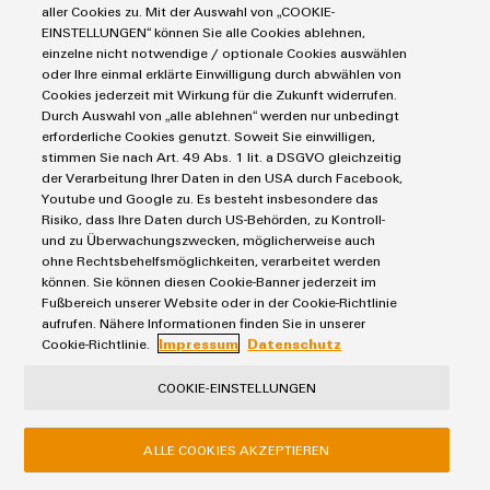
aller Cookies zu. Mit der Auswahl von „COOKIE-
EINSTELLUNGEN“ können Sie alle Cookies ablehnen,
einzelne nicht notwendige / optionale Cookies auswählen
oder Ihre einmal erklärte Einwilligung durch abwählen von
Cookies jederzeit mit Wirkung für die Zukunft widerrufen.
Durch Auswahl von „alle ablehnen“ werden nur unbedingt
erforderliche Cookies genutzt. Soweit Sie einwilligen,
stimmen Sie nach Art. 49 Abs. 1 lit. a DSGVO gleichzeitig
Weidmüller è stata premiata con la medaglia d'oro EcoVadis
der Verarbeitung Ihrer Daten in den USA durch Facebook,
per il suo impegno nella sostenibilità. Il rating delle correnti
Youtube und Google zu. Es besteht insbesondere das
colloca Weidmüller tra i primi 3% delle aziende del settore, la
Risiko, dass Ihre Daten durch US-Behörden, zu Kontroll-
und zu Überwachungszwecken, möglicherweise auch
produzione di componenti e circuiti stampati elettronici,
ohne Rechtsbehelfsmöglichkeiten, verarbeitet werden
valutate da EcoVadis.
können. Sie können diesen Cookie-Banner jederzeit im
Fußbereich unserer Website oder in der Cookie-Richtlinie
ULTERIORI INFORMAZIONI
aufrufen. Nähere Informationen finden Sie in unserer
Cookie-Richtlinie.
Impressum
Datenschutz
COOKIE-EINSTELLUNGEN
Contattaci
ALLE COOKIES AKZEPTIEREN