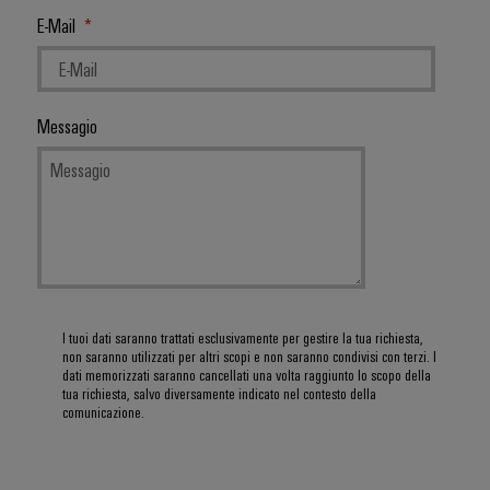
degli
Conformità
Configuratore
energetiche
online
I
E-Mail
edifici
moderne
Interfacce
ambientale
Weidmüller
nostri
di
dei
Newsletter
Infrastrutture
Workplace
partner
servizio
prodotti
Registration
ALL
degli
solutions
SERVICES
Messagio
edifici
Distribuzione
Box
PSIRT
Richiesta
Soluzioni
di
di
IIoT
per
Dati
first
Sistemi
distribuzione
catalogo
i
e
tecnici
requisiti
e
rete
specifici
Listino
soluzioni
Cataloghi
del
dell’infrastruttura
prezzi
Componenti
di
prodotti
partner
Automazione
costruzione
elettronici
tecnici
di
decentrata
Costruzione
I tuoi dati saranno trattati esclusivamente per gestire la tua richiesta,
automazione
Moduli
Promozioni
Riparazioni
non saranno utilizzati per altri scopi e non saranno condivisi con terzi. I
di
Soluzioni
relè
dati memorizzati saranno cancellati una volta raggiunto lo scopo della
e
Find
tua richiesta, salvo diversamente indicato nel contesto della
quadri
Machinery
di
e
comunicazione.
ricambi
your
elettrici
gestione
relè
Infrastruttura
IIoT
Soluzioni
energetica
Corsi
a
degli
per
and