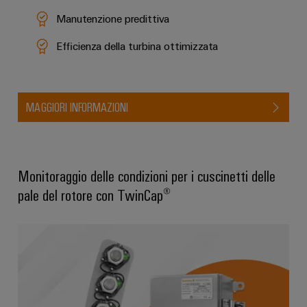
Manutenzione predittiva
Efficienza della turbina ottimizzata
Configuratore
MAGGIORI INFORMAZIONI
Weidmüller
Ingegneria
digitale di
livello
successivo:
Monitoraggio delle condizioni per i cuscinetti delle
intuitiva,
semplice,
pale del rotore con TwinCap®
rapida