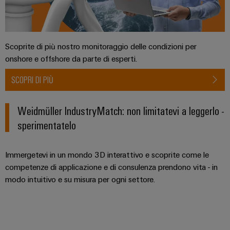
connettori
e
sicurezza
di
PCB
software
funzionamento
con
Servizi
Comandi
soluzioni
Scoprite di più nostro monitoraggio delle condizioni per
per
in
Sistemi
onshore e offshore da parte di esperti.
rete
connettori
I/O
per
PCB
SCOPRI DI PIÙ
l'industria
di
Industrial
Produttore
processo
Ethernet
Weidmüller IndustryMatch: non limitatevi a leggerlo -
di
Fotovoltaico
sperimentatelo
apparecchiature
Pannelli
Sfruttare
originali
touch
l'energia
(OEM)
solare
Immergetevi in un mondo 3D interattivo e scoprite come le
per
Strumenti
competenze di applicazione e di consulenza prendono vita - in
il
di
modo intuitivo e su misura per ogni settore.
grado
progettazione
di
efficacia
e
delle
visualizzazione
risorse