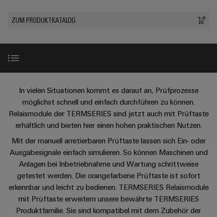
IN
Kabelkonfektionierung
Schweiz
Aktionen
Leiterplattenklemmen
erlebbar
Weidmüller
Aktionen
Anschlusstechnologie
AG
ZUR
Unternehmen
werden.
Fast
ZUM PRODUKTKATALOG
ÜBERSICHT
PROeco
Gehäusesysteme
Zahlen
INSTA
DC-
Delivery
Ihr
Datencenter
II
und
und
POWER
Microgrids
Service
Weg
Lösungen
Über Uns
Aktionen
-
und
Fakten
Aktionen
zu
Produkte
u-
komponenten
PRObas
uns
für
Nachhaltigkeit
PRO
OS
Karriere
Beratung
Aktionen
Rechenzentren
Kabeleinführungssysteme
Benefits
ECO
Edge
In vielen Situationen kommt es darauf an, Prüfprozesse
–
und
Compliance
und
effizient,
möglichst schnell und einfach durchführen zu können.
II
Computing
digitale
Neuigkeiten
zuverlässig,
-
ZUR
Promotionen
Relaismodule der TERMSERIES sind jetzt auch mit Prüftaste
Aktionen
Produktfeatures im Detail
Länder
Planung
ÜBERSICHT
skalierbar
Industrial
komponenten
erhältlich und bieten hier einen hohen praktischen Nutzen.
Erfolgsgeschichten
Energy
5G
Energiespeicher
Management
Connectivity
unserer
Mit der manuell arretierbaren Prüftaste lassen sich Ein- oder
Anschlussleitungen,
Downloads
Meter
Lösungen
Informationen
Consulting
Kunden
Ausgabesignale einfach simulieren. So können Maschinen und
Single
Patchkabel
und
Aktionen
und
Anlagen bei Inbetriebnahme und Wartung schrittweise
Produkte
Pair
und
Weidmüller
Messen
getestet werden. Die orangefarbene Prüftaste ist sofort
Zertifikate
für
Steuerstromverteilung
Ethernet
Kabel
Configurator
&
Energiespeichersysteme
erkennbar und leicht zu bedienen. TERMSERIES Relaismodule
Aktionen
(ESS)
Orange
Events
mit Prüftaste erweitern unsere bewährte TERMSERIES
SPS
PCB
Mag
Produktfamilie. Sie sind kompatibel mit dem Zubehör der
Energieübertragung
EcoLine
Systemverkabelung