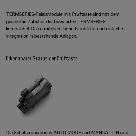
Software
Abwasseraufbereitung
TERMSERIES-Relaismodule mit Prüftaste sind mit dem
Lösungen
Markierer
für
gesamten Zubehör der bewährten TERMSERIES
die
kompatibel. Das ermöglicht hohe Flexibilität und einfache
Industriedrucker
Wasser-
Integration in bestehende Anlagen.
und
Industrieleuchte
Abwasserindustrie
Wasserstoff
Cabinet
Erkennbarer Status der Prüftaste
Wasserstoff
Infrastructure
als
Schlüsseltechnologie
für
Assemblierungsservice
die
Energiewende
Bestückte
Windenergie
Klemmenleisten
Effizienter
Betrieb
Modifizierte
von
und
Windparks
Die Schalterpositionen AUTO MODE und MANUAL ON sind
bestückte