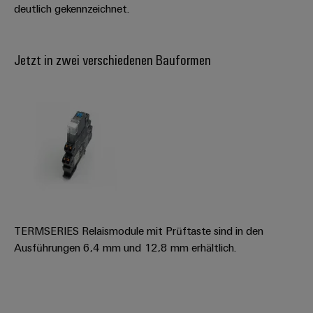
deutlich gekennzeichnet.
Gehäuse
Kundenspezifische
Jetzt in zwei verschiedenen Bauformen
Kabelkonfektionierung
Produktinnovationen
Praxisnahe
Verbindungen für
Ihre Industrie.
Unsere Neuheiten
im Bereich
Industrial
Connectivity.
TERMSERIES Relaismodule mit Prüftaste sind in den
Ausführungen 6,4 mm und 12,8 mm erhältlich.
Umwe
Produ