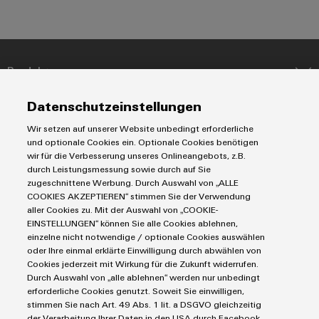
Produkte
Reihenklemmen
Datenschutzeinstellungen
Lösungen
Leiterplattensteckverbinder & Leiterplattenklemmen
Wir setzen auf unserer Website unbedingt erforderliche
Blitz- und Überspannungsschutz
Automatisierung
und optionale Cookies ein. Optionale Cookies benötigen
Steuerungen
Service
wir für die Verbesserung unseres Onlineangebots, z.B.
Energiemanagement-Lösungen
durch Leistungsmessung sowie durch auf Sie
Engineering- und Visualisierungstools
Industrial-IoT-Lösungen
Bestückte Klemmenleisten
zugeschnittene Werbung. Durch Auswahl von „ALLE
Werkzeuge
E-Mobility
COOKIES AKZEPTIEREN“ stimmen Sie der Verwendung
Märkte
Modifizierte und bestückte Gehäuse
aller Cookies zu. Mit der Auswahl von „COOKIE-
Lösungen für Photovoltaikanlagen
Fast Delivery Service
EINSTELLUNGEN“ können Sie alle Cookies ablehnen,
Maschinen und Fabrikautomation
Smart Cabinet Building
einzelne nicht notwendige / optionale Cookies auswählen
Connectivity Consulting
AGB
Energie
oder Ihre einmal erklärte Einwilligung durch abwählen von
Workplace Solutions
Weidmüller Configurator
Datenschutzerklärung
Transport
Cookies jederzeit mit Wirkung für die Zukunft widerrufen.
Durch Auswahl von „alle ablehnen“ werden nur unbedingt
Engineering-Daten
Impressum
Gerätehersteller
erforderliche Cookies genutzt. Soweit Sie einwilligen,
eShop
E-Mail Kontakte
Prozess
stimmen Sie nach Art. 49 Abs. 1 lit. a DSGVO gleichzeitig
der Verarbeitung Ihrer Daten in den USA durch Facebook,