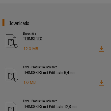
Schne
einfa
REACH
PCF-D
Downloads
herun
Broschüre
TERMSERIES
Weidmüller
12.0 MB
Configurator
Digital
Engineering
Flyer - Product launch note
auf einem
neuen Niveau
TERMSERIES mit Prüftaste 6,4 mm
‒ intuitiv,
unkompliziert,
1.0 MB
schnell
Flyer - Product launch note
TERMSERIES mit Prüftaste 12,8 mm