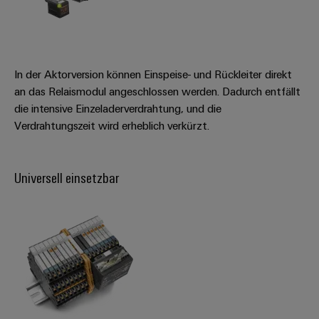
Leiterplattensteckverbinder
Sonnenenergie
AI
&
Schienenfahrzeuge
Remote
Leiterplattenklemmen
Moderne
Access
und
PCB
In der Aktorversion können Einspeise- und Rückleiter direkt
digitale
Industrial
an das Relaismodul angeschlossen werden. Dadurch entfällt
Connector
Lösungen
für
die intensive Einzeladerverdrahtung, und die
Service
Services
klimafreundliche
Verdrahtungszeit wird erheblich verkürzt.
Platform
Mobilitat
Original
easyConnect
im
Equipment
Bahnverkehr
Universell einsetzbar
Manufacturer
Schiffbau
(OEM)
Werkstatt
Umfassende
&
Verbindungslösungen
für
Zubehör
die
maritime
Werkzeuge
Industrie
Automaten
Wasseraufbereitung
&