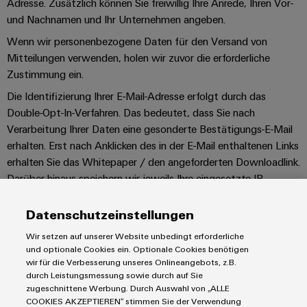
Adresse. Zusätzlich können Sie freiwillig Ihre Anrede, Ihren Vor-
und Nachnamen und Ihr Unternehmen angeben.
Wenn wir personenbezogene Daten für den Versand von
Mitteilungen verwenden, holen wir zuvor die erforderliche
Zustimmung ein.
Die Identifizierung Ihrer E-Mail-Adresse erfolgt durch das
Double-Opt-In-Verfahren. Das bedeutet, dass Sie nach
Verarbeitung Ihrer Daten eine gesonderte Bestätigungs-E-Mail
erhalten. Erst nach Anklicken des in der E-Mail enthaltenen Links
erhalten Sie das Whitepaper / den angeforderten Downloadlink.
Darüber hinaus speichern wir jeweils Ihre eingesetzte IP-
Adresse und den Zeitpunkt der Anmeldung und Bestätigung.
Zweck des Verfahrens ist, Ihre Anmeldung nachweisen und ggf.
Datenschutzeinstellungen
einen möglichen Missbrauch Ihrer persönlichen Daten aufklären
Wir setzen auf unserer Website unbedingt erforderliche
zu können. Eine Weitergabe der Daten an Dritte erfolgt nicht.
und optionale Cookies ein. Optionale Cookies benötigen
wir für die Verbesserung unseres Onlineangebots, z.B.
b. Zweck der Verarbeitung
durch Leistungsmessung sowie durch auf Sie
Die Verarbeitung der oben genannten Daten ist für die
zugeschnittene Werbung. Durch Auswahl von „ALLE
COOKIES AKZEPTIEREN“ stimmen Sie der Verwendung
Bereitstellung des Whitepapers mit detaillierteren