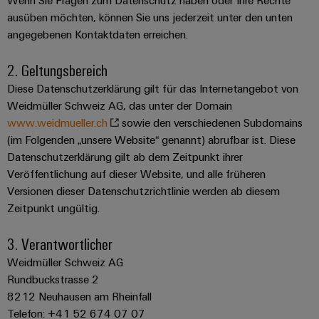
Wenn Sie Fragen zum Datenschutz haben oder Ihre Rechte
Schaltschrank-
Connector
Wübi
|
und
Switches
&
ausüben möchten, können Sie uns jederzeit unter den unten
und
Services
Schütz
Kundenmagazin
-
Aktionen
Migrationslösungen
angegebenen Kontaktdaten erreichen.
Feldebene
verteilung
Digitales
25
Weidmüller
MultiMark
Serviceschnittstellen
2. Geltungsbereich
Stabilität
Feldverdrahtung
Engineering
Jahre
Academy
und
Aktionen
Weidmüller
Diese Datenschutzerklärung gilt für das Internetangebot von
Verteilerboxen
Sicherheit
Smart
Akkreditiertes
Human
Schweiz
Weidmüller Schweiz AG, das unter der Domain
für
Auswahlhilfe
Cabinet
Labor
moderne
Resources
www.weidmueller.ch
sowie den verschiedenen Subdomains
Aktionen
Energienetze
Building
Auf
(im Folgenden „unsere Website“ genannt) abrufbar ist. Diese
Elektronik
Our
den
Datenschutzerklärung gilt ab dem Zeitpunkt ihrer
THM
Gebäudeinfrastruktur
Smart
Support
Management
Punkt
Veröffentlichung auf dieser Website, und alle früheren
Koppelrelais
Multimark
Lösungen
Metering
Versionen dieser Datenschutzrichtlinie werden ab diesem
für
&
LPC
Technischer
die
Zeitpunkt ungültig.
Weidmüller
Halbleiterrelais
Aktionen
Support
spezifischen
Presse
Nützliche
Configurator
Anforderungen
3. Verantwortlicher
Trennverstärker
Links
Gebäudeinstallationsverdrahtung
in
Umweltbezogene
Unternehmensmeldungen
der
Workplace
und
Weidmüller Schweiz AG
Produktkonformität
Gebäudeinfrastruktur
Webshop
Rundbuckstrasse 2
Solutions
Messumformer
Fachpressemeldungen
ZUR
PSIRT
8212 Neuhausen am Rheinfall
Schaltschrankbau
ÜBERSICHT
Newsletter
Stromversorgungen
Telefon: +41 52 674 07 07
Lösungen