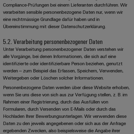
Leiterplattensteckverbinder
Sonnenenergie
Compliance-Prüfungen bei einem Lieferanten durchführen. Wir
AI
&
verarbeiten sensible personenbezogene Daten nur, wenn wir
Schienenfahrzeuge
Remote
Leiterplattenklemmen
eine rechtmässige Grundlage dafür haben und in
Moderne
Access
Übereinstimmung mit dieser Datenschutzerklärung.
und
PCB
digitale
Industrial
Connector
Lösungen
5.2. Verarbeitung personenbezogener Daten
für
Service
Services
Unter Verarbeitung personenbezogener Daten verstehen wir
klimafreundliche
Platform
alle Vorgänge, bei denen Informationen, die sich auf eine
Mobilitat
Original
easyConnect
im
identifizierte oder identifizierbare Person beziehen, genutzt
Equipment
Bahnverkehr
werden – zum Beispiel das Erfassen, Speichern, Verwenden,
Manufacturer
Weitergeben oder Löschen solcher Informationen.
Schiffbau
(OEM)
Werkstatt
Umfassende
Personenbezogene Daten werden über diese Website erhoben,
&
Verbindungslösungen
wenn Sie uns diese von sich aus zur Verfügung stellen, z. B. im
für
Zubehör
Rahmen einer Registrierung, durch das Ausfüllen von
die
Formularen, durch Versenden von E-Mails oder durch das
maritime
Werkzeuge
Industrie
Hochladen Ihrer Bewerbungsunterlagen. Wir verwenden diese
Daten zu den jeweils angegebenen oder sich aus der Anfrage
Automaten
Wasseraufbereitung
ergebenden Zwecken, also beispielsweise die Angabe ihrer
&