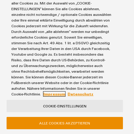
aller Cookies zu. Mit der Auswahl von „COOKIE-
Informationen zum Produkt und damit für die Durchführung
EINSTELLUNGEN“ können Sie alle Cookies ablehnen,
vorvertraglicher Massnahmen durch Weidmüller erforderlich. In
einzelne nicht notwendige / optionale Cookies auswählen
Einzelfällen können Anforderungen und Downloads des
oder Ihre einmal erklärte Einwilligung durch abwählen von
Cookies jederzeit mit Wirkung für die Zukunft widerrufen.
Whitepapers auch auf einer von Ihnen abgegebenen
Durch Auswahl von „alle ablehnen“ werden nur unbedingt
Einwilligung basieren.
erforderliche Cookies genutzt. Soweit Sie einwilligen,
stimmen Sie nach Art. 49 Abs. 1 lit. a DSGVO gleichzeitig
c. Speicherdauer
der Verarbeitung Ihrer Daten in den USA durch Facebook,
Bei der Bestellung des Whitepapers bzw. der Anforderung eines
Youtube und Google zu. Es besteht insbesondere das
Risiko, dass Ihre Daten durch US-Behörden, zu Kontroll-
sonstigen Downloads wird Ihre E-Mail-Adresse für den
und zu Überwachungszwecken, möglicherweise auch
einmaligen Versand des Whitepapers / des Downloads Ihrer
ohne Rechtsbehelfsmöglichkeiten, verarbeitet werden
Wahl genutzt, danach werden Ihre Daten gelöscht.
können. Sie können diesen Cookie-Banner jederzeit im
Weiterführender Umgang mit Ihren in diesem Zusammenhang
Fußbereich unserer Website oder in der Cookie-Richtlinie
aufrufen. Nähere Informationen finden Sie in unserer
bereitgestellten personenbezogenen Daten kann in Einzelfällen
Cookie-Richtlinie.
Impressum
Datenschutz
auf Basis Ihrer Einwilligung zustande kommen.
COOKIE-EINSTELLUNGEN
7.10. Werbung für eigene ähnliche Waren oder
Dienstleistungen
ALLE COOKIES AKZEPTIEREN
a. Art und Umfang der Verarbeitung