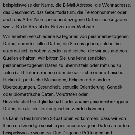
verschiedene
Automation
beispielsweise der Name, die E-Mail-Adresse, die Wohnadresse,
Systeme
Segmente
OCI
Messen
das Geschlecht, das Geburtsdatum, die Telefonnummer oder
der
Schnittstelle
Industrial
Maschinen
Industrial
&
auch das Alter. Nicht personenbezogene Daten sind Angaben
und
IoT
wie z. B. die Anzahl der Nutzer einer Website.
Ethernet
Events
EDI
Fabrikautomation
Wir erheben verschiedene Kategorien von personenbezogenen
Schnittstelle
Industrial
Touch-
Globale
Öl
Daten, darunter fallen Daten, die Sie uns geben, solche die
Security
Panels
Messen
&
automatisch erhoben werden und solche, die wir aus anderen
ZUR
&
Gas
Quellen erhalten. Wir bitten Sie, uns keine sensiblen
Industrial
Engineering-
ÜBERSICHT
Events
Sicherer
personenbezogenen Daten zu übermitteln oder mit uns zu
Service
und
Betrieb
teilen (z. B. Informationen über die rassische oder ethnische
Platform
mit
Visualisierungstools
Herkunft, politische Meinungen, Religion oder andere
vernetzten
easyConnect
Lösungen
Überzeugungen, Gesundheit, sexuelle Orientierung, Genetik
Energiemessung
für
oder biometrische Daten, Vorstrafen oder
EZA-
und
die
Gewerkschaftsmitgliedschaft oder andere personenbezogene
Regler
Prozessindustrie
Smart
Daten, die als sensibel angesehen werden können).
Metering
Photovoltaik
Es kann in bestimmten Situationen vorkommen, dass wir von
Mehr
Weidmüller
Gerätehersteller
Ihnen notwendige sensible personenbezogene Daten anfordern,
Ressourceneffizienz
Industrial
beispielsweise wenn wir Due-Diligence-Prüfungen und
durch