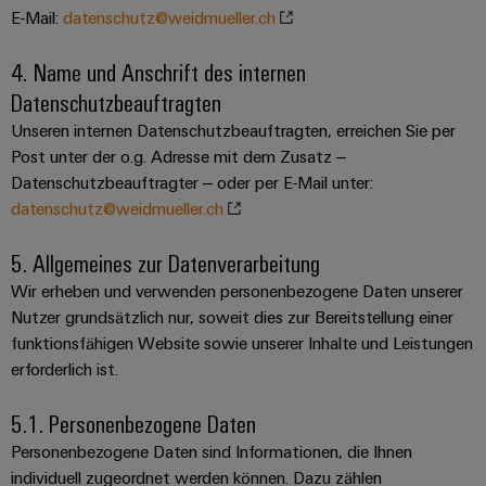
Registration
Engineering
für
E-Mail:
datenschutz@weidmueller.ch
Systeme
Unsere
Elektronikgehäuse
die
Daten
und
Kataloganforderung
Partner
Herausforderungen
4. Name und Anschrift des internen
Blitz-
im
Lösungen
Gebäudeinfrastruktur " title="
Gebäudeinfras
Technische
Preisliste
Datenschutzbeauftragten
Schaltschrankbau
Vertrieb
und
Produktkataloge
Dezentrale
Unseren internen Datenschutzbeauftragten, erreichen Sie per
Überspannungsschutz
Gerätehersteller
IIoT
Automatisierung
Post unter der o.g. Adresse mit dem Zusatz –
Reparatur
Innovative
and
Aktionen
PV
Datenschutzbeauftragter – oder per E-Mail unter:
Verbindungslösungen
und
Energiemanagement-
Automation
für
Generatoranschlusskästen
datenschutz@weidmueller.ch
Ersatzteile
Maschinenbau
Lösungen
Geräte
Partner
Feldbusverteiler
5. Allgemeines zur Datenverarbeitung
Netzwerk
Trainings
Konventionelle
Gebäudeinfrastruktur
IIoT
und
Wir erheben und verwenden personenbezogene Daten unserer
Energieerzeugung
&
IIoT
Webinare
Nutzer grundsätzlich nur, soweit dies zur Bereitstellung einer
Zukunftssicherheit
Automation
and
Automatisierung
für
funktionsfähigen Website sowie unserer Inhalte und Leistungen
Partner
Software
Automation
bewährte
&
erforderlich ist.
Energieerzeugung
Solution
Software
Grosshandel
Digitale
Industrial
Partner
5.1. Personenbezogene Daten
Maschinenbau
Bestellmöglichkeiten
Analytics
Steuerungen
Partnerschaften
finden
Lösungen
Personenbezogene Daten sind Informationen, die Ihnen
für
eShop
Industrial
individuell zugeordnet werden können. Dazu zählen
I/O-