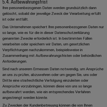
5.4. Aufbewahrungsfrist
Gehäuse
Ihre personenbezogenen Daten werden grundsätzlich dann
gelöscht, sobald der jeweilige Zweck der Verarbeitung erfüllt
Kundenspezifische
ist oder entfällt.
Kabelkonfektionierung
Das Unternehmen speichert Ihre personenbezogenen Daten nur
so lange, wie es für die in dieser Datenschutzerklärung
genannten Zwecke erforderlich ist. In bestimmten Fällen
verarbeiten oder speichern wir Daten, um gesetzlichen
Produktinnovationen
Verpflichtungen nachzukommen, beispielsweise in
Praxisnahe
Verbindungen für
Zusammenhang mit Aufbewahrungsfristen oder behördlichen
Ihre Industrie.
Anforderungen.
Unsere Neuheiten
im Bereich
Sind nach unserem Ermessen Daten notwendig, um Ansprüche
Industrial
Connectivity.
an uns zu prüfen, abzuwehren oder um gegen Sie, uns oder
Dritte eine strafrechtliche Verfolgung einzuleiten oder
Ansprüche vorzubringen, können diese von uns so lange
aufbewahrt werden, wie ein entsprechendes Verfahren
angestrengt werden könnte.
Umwe
Zu Zwecken der Kundenbetreuung können die von Ihnen
Produ