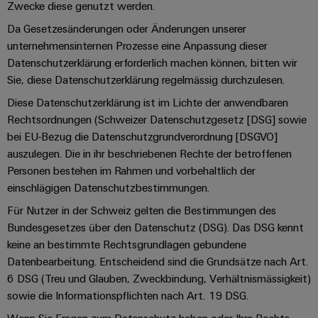
IN
Kabelkonfektionierung
Schweiz
Aktionen
Zwecke diese genutzt werden.
Leiterplattenklemmen
erlebbar
Weidmüller
Aktionen
Anschlusstechnologie
AG
ZUR
Unternehmen
werden.
Fast
Da Gesetzesänderungen oder Änderungen unserer
ÜBERSICHT
PROeco
Gehäusesysteme
unternehmensinternen Prozesse eine Anpassung dieser
Zahlen
INSTA
DC-
Delivery
Ihr
Datencenter
II
und
Datenschutzerklärung erforderlich machen können, bitten wir
und
POWER
Microgrids
Service
Weg
Lösungen
Über Uns
Aktionen
-
Sie, diese Datenschutzerklärung regelmässig durchzulesen.
und
Fakten
Aktionen
zu
Produkte
u-
komponenten
PRObas
Diese Datenschutzerklärung ist im Lichte der anwendbaren
uns
für
Nachhaltigkeit
PRO
OS
Karriere
Beratung
Rechtsordnungen (Schweizer Datenschutzgesetz [DSG] sowie
Aktionen
Rechenzentren
Kabeleinführungssysteme
ECO
Edge
–
bei EU-Bezug die Datenschutzgrundverordnung [DSGVO]
und
Compliance
und
effizient,
II
Computing
auszulegen. Die in ihr beschriebenen Rechte der betroffenen
digitale
Neuigkeiten
zuverlässig,
-
ZUR
Promotionen
Aktionen
Personen bestehen im Rahmen und vorbehaltlich der
Länder
Planung
ÜBERSICHT
skalierbar
Industrial
komponenten
Erfolgsgeschichten
einschlägigen Datenschutzbestimmungen.
Energy
5G
Energiespeicher
Management
Connectivity
unserer
Anschlussleitungen,
Für Nutzer in der Schweiz gelten die Bestimmungen des
Meter
Lösungen
Informationen
Consulting
Kunden
Bundesgesetzes über den Datenschutz (DSG). Das DSG kennt
Single
Patchkabel
und
Aktionen
und
keine an bestimmte Rechtsgrundlagen gebundene
Produkte
Pair
und
Weidmüller
Messen
Zertifikate
für
Datenbearbeitung. Entscheidend sind die Grundsätze nach Art.
Steuerstromverteilung
Ethernet
Kabel
Configurator
&
Energiespeichersysteme
6 DSG (Treu und Glauben, Zweckbindung, Verhältnismässigkeit)
Aktionen
(ESS)
Orange
Events
SPS
sowie die Informationspflichten nach Art. 19 DSG.
PCB
Mag
Energieübertragung
EcoLine
Systemverkabelung