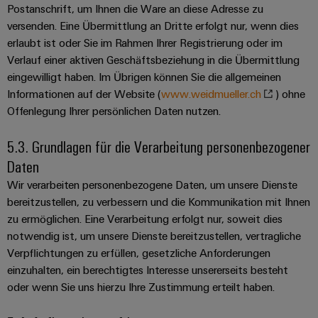
Software
Postanschrift, um Ihnen die Ware an diese Adresse zu
Abwasseraufbereitung
versenden. Eine Übermittlung an Dritte erfolgt nur, wenn dies
Lösungen
Markierer
erlaubt ist oder Sie im Rahmen Ihrer Registrierung oder im
für
Verlauf einer aktiven Geschäftsbeziehung in die Übermittlung
die
Industriedrucker
Wasser-
eingewilligt haben. Im Übrigen können Sie die allgemeinen
und
Informationen auf der Website (
www.weidmueller.ch
) ohne
Industrieleuchte
Abwasserindustrie
Offenlegung Ihrer persönlichen Daten nutzen.
Wasserstoff
Cabinet
5.3. Grundlagen für die Verarbeitung personenbezogener
Wasserstoff
Infrastructure
als
Daten
Schlüsseltechnologie
Wir verarbeiten personenbezogene Daten, um unsere Dienste
für
Assemblierungsservice
die
bereitzustellen, zu verbessern und die Kommunikation mit Ihnen
Energiewende
zu ermöglichen. Eine Verarbeitung erfolgt nur, soweit dies
Bestückte
notwendig ist, um unsere Dienste bereitzustellen, vertragliche
Windenergie
Klemmenleisten
Verpflichtungen zu erfüllen, gesetzliche Anforderungen
Effizienter
Betrieb
einzuhalten, ein berechtigtes Interesse unsererseits besteht
Modifizierte
von
oder wenn Sie uns hierzu Ihre Zustimmung erteilt haben.
und
Windparks
bestückte