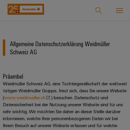
Support Center
Onlineshop
easyConnect
Allgemeine Datenschutzerklärung Weidmüller
zurück zu
zurück
zurück
zurück
zurück
zurück zu
zurück
zurück
zurück zu
zurück
Schweiz AG
Industrien
Industrien
zu
zu
zu
zu
Unternehmen
zu
zu
Maschinenbau
zu
Lösungen
Produkte
Service
Support
Über
Aktionen
Aktionen
Weidmüller
PRObas
Uns
Unser
Präambel
IndustryMatch
Aktionen
Trainings
Maschinenbau
Gebäudeinfrastruktur
Lösungen
Unternehmen
Technologien
Verbindungstechnik
Kundenspezifische
Weidmüller Schweiz AG, eine Tochtergesellschaft der weltweit
Eine
und
CRIMPFIX
Termseries
Produkte
3D-
Über
tätigen Weidmüller Gruppe, freut sich, dass Sie unsere Website
Webinare
Wer
SNAP
Reihenklemmen
ZUR
Welt,
ECO
Aktionen
(
www.weidmueller.ch
Produkte
uns
) besuchen. Datenschutz und
ÜBERSICHT
in
wir
IN
Bestückte
Datensicherheit bei der Nutzung unserer Website sind für uns
Best
Aktionen
der
Steckverbinder
sind
VARITECTOR
Anschlusstechnologie
Klemmenleisten
Team
sehr wichtig. Wir möchten Sie daher an dieser Stelle darüber
Herausforderungen
Practice
PrintJet
Aktionen
Service
greifbar
informieren, welche Ihrer personenbezogenen Daten wir bei
Leiterplattensteckverbinder
Webcast
175
PUSH
Kundenspezifische
Weidmüller
und
CONNECT
Ihrem Besuch auf unserer Website erfassen und für welche
&
Lösungen
Jahre
CUBESERIES