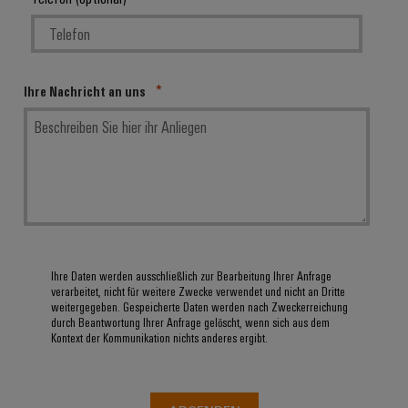
Leiterplattensteckverbinder
Sonnenenergie
AI
&
Schienenfahrzeuge
Remote
Leiterplattenklemmen
Moderne
Access
und
Ihre Nachricht an uns
PCB
digitale
Industrial
Connector
Lösungen
für
Service
Services
klimafreundliche
Platform
Mobilitat
Original
easyConnect
im
Equipment
Bahnverkehr
Manufacturer
Schiffbau
(OEM)
Werkstatt
Umfassende
Ihre Daten werden ausschließlich zur Bearbeitung Ihrer Anfrage
&
Verbindungslösungen
verarbeitet, nicht für weitere Zwecke verwendet und nicht an Dritte
für
Zubehör
weitergegeben. Gespeicherte Daten werden nach Zweckerreichung
die
durch Beantwortung Ihrer Anfrage gelöscht, wenn sich aus dem
maritime
Kontext der Kommunikation nichts anderes ergibt.
Werkzeuge
Industrie
Automaten
Wasseraufbereitung
&