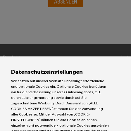
ABSENDEN
Software
Abwasseraufbereitung
Lösungen
Markierer
für
die
Industriedrucker
Wasser-
und
Industrieleuchte
Abwasserindustrie
Wasserstoff
Cabinet
Produkte
Wasserstoff
Infrastructure
als
Reihenklemmen
Schlüsseltechnologie
Datenschutzeinstellungen
Lösungen
Leiterplattensteckverbinder & Leiterplattenklemmen
für
Wir setzen auf unserer Website unbedingt erforderliche
Assemblierungsservice
die
Blitz- und Überspannungsschutz
Automatisierung
und optionale Cookies ein. Optionale Cookies benötigen
Energiewende
Steuerungen
Service
wir für die Verbesserung unseres Onlineangebots, z.B.
Energiemanagement-Lösungen
Bestückte
Windenergie
durch Leistungsmessung sowie durch auf Sie
Engineering- und Visualisierungstools
Industrial-IoT-Lösungen
Klemmenleisten
Bestückte Klemmenleisten
zugeschnittene Werbung. Durch Auswahl von „ALLE
Effizienter
Werkzeuge
E-Mobility
COOKIES AKZEPTIEREN“ stimmen Sie der Verwendung
Märkte
Betrieb
Modifizierte und bestückte Gehäuse
Modifizierte
aller Cookies zu. Mit der Auswahl von „COOKIE-
von
Lösungen für Photovoltaikanlagen
Fast Delivery Service
EINSTELLUNGEN“ können Sie alle Cookies ablehnen,
Maschinen und Fabrikautomation
und
Windparks
Smart Cabinet Building
einzelne nicht notwendige / optionale Cookies auswählen
Connectivity Consulting
AGB
Energie
bestückte
oder Ihre einmal erklärte Einwilligung durch abwählen von