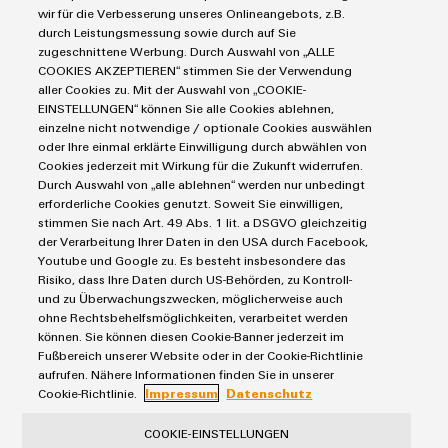
Steuerungen
Service
wir für die Verbesserung unseres Onlineangebots, z.B.
Energiemanagement-Lösungen
durch Leistungsmessung sowie durch auf Sie
Engineering- und Visualisierungstools
Industrial-IoT-Lösungen
Bestückte Klemmenleisten
zugeschnittene Werbung. Durch Auswahl von „ALLE
Werkzeuge
E-Mobility
COOKIES AKZEPTIEREN“ stimmen Sie der Verwendung
Märkte
Modifizierte und bestückte Gehäuse
aller Cookies zu. Mit der Auswahl von „COOKIE-
Lösungen für Photovoltaikanlagen
Fast Delivery Service
EINSTELLUNGEN“ können Sie alle Cookies ablehnen,
Maschinen und Fabrikautomation
Smart Cabinet Building
einzelne nicht notwendige / optionale Cookies auswählen
Connectivity Consulting
AGB
Energie
oder Ihre einmal erklärte Einwilligung durch abwählen von
Workplace Solutions
Weidmüller Configurator
Datenschutzerklärung
Transport
Cookies jederzeit mit Wirkung für die Zukunft widerrufen.
Durch Auswahl von „alle ablehnen“ werden nur unbedingt
Engineering-Daten
Impressum
Gerätehersteller
erforderliche Cookies genutzt. Soweit Sie einwilligen,
eShop
E-Mail Kontakte
Prozess
stimmen Sie nach Art. 49 Abs. 1 lit. a DSGVO gleichzeitig
der Verarbeitung Ihrer Daten in den USA durch Facebook,
Cookie Richtlinie
Distribution
Youtube und Google zu. Es besteht insbesondere das
IIoT Partner Netzwerk
Risiko, dass Ihre Daten durch US-Behörden, zu Kontroll-
Weidmüller Schweiz AG
und zu Überwachungszwecken, möglicherweise auch
ohne Rechtsbehelfsmöglichkeiten, verarbeitet werden
Rundbuckstrasse 2
können. Sie können diesen Cookie-Banner jederzeit im
8212 Neuhausen am Rheinfall
Fußbereich unserer Website oder in der Cookie-Richtlinie
aufrufen. Nähere Informationen finden Sie in unserer
Telefon: +41 52 674 07 07
Cookie-Richtlinie.
Impressum
Datenschutz
info@weidmueller.ch
COOKIE-EINSTELLUNGEN