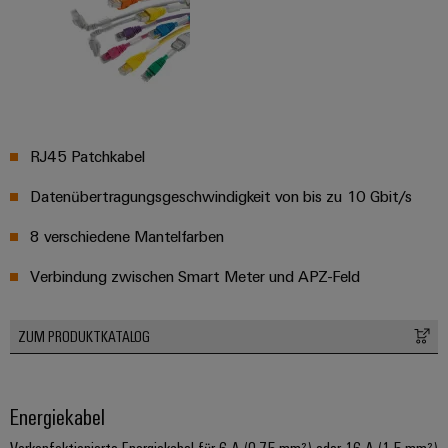
Software
Abwasseraufbereitung
Lösungen
Markierer
für
die
Industriedrucker
Wasser-
und
Industrieleuchte
Abwasserindustrie
RJ45 Patchkabel
Wasserstoff
Cabinet
Datenübertragungsgeschwindigkeit von bis zu 10 Gbit/s
Wasserstoff
Infrastructure
als
8 verschiedene Mantelfarben
Schlüsseltechnologie
für
Verbindung zwischen Smart Meter und APZ-Feld
Assemblierungsservice
die
Energiewende
Bestückte
Windenergie
ZUM PRODUKTKATALOG
Klemmenleisten
Effizienter
Betrieb
Modifizierte
von
Energiekabel
und
Windparks
bestückte
Vorkonfektionierte Energiekabel für 6 A (0,75 mm²) oder 16 A (1,5 mm²)