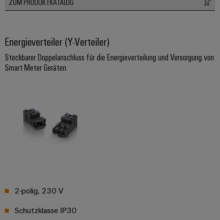
ZUM PRODUKTKATALOG
Schne
einfa
REACH
PCF-D
Energieverteiler (Y-Verteiler)
herun
Steckbarer Doppelanschluss für die Energieverteilung und Versorgung von
Smart Meter Geräten
Weidmüller
Configurator
Digital
Engineering
auf einem
neuen Niveau
‒ intuitiv,
unkompliziert,
schnell
2-polig, 230 V
Schutzklasse IP30