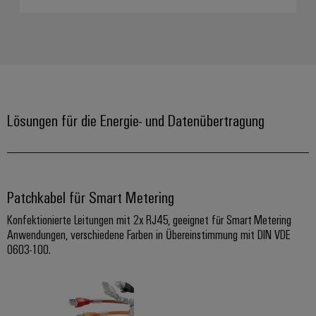
Leiterplattensteckverbinder
Sonnenenergie
AI
&
Schienenfahrzeuge
Remote
Leiterplattenklemmen
Moderne
Access
und
PCB
digitale
Industrial
Connector
Lösungen
für
Service
Services
Lösungen für die Energie- und Datenübertragung
klimafreundliche
Platform
Mobilitat
Original
easyConnect
im
Equipment
Bahnverkehr
Manufacturer
Schiffbau
Patchkabel für Smart Metering
(OEM)
Werkstatt
Umfassende
&
Verbindungslösungen
Konfektionierte Leitungen mit 2x RJ45, geeignet für Smart Metering
für
Anwendungen, verschiedene Farben in Übereinstimmung mit DIN VDE
Zubehör
die
0603-100.
maritime
Werkzeuge
Industrie
Automaten
Wasseraufbereitung
&