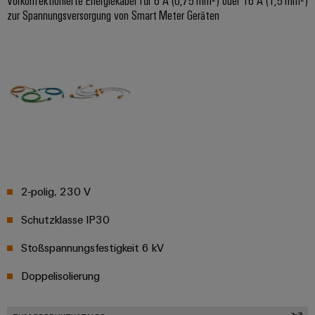
Gehäuse
zur Spannungsversorgung von Smart Meter Geräten
Kundenspezifische
Kabelkonfektionierung
Produktinnovationen
Praxisnahe
Verbindungen für
Ihre Industrie.
Unsere Neuheiten
2-polig, 230 V
im Bereich
Industrial
Connectivity.
Schutzklasse IP30
Stoßspannungsfestigkeit 6 kV
Doppelisolierung
Umwe
Produ