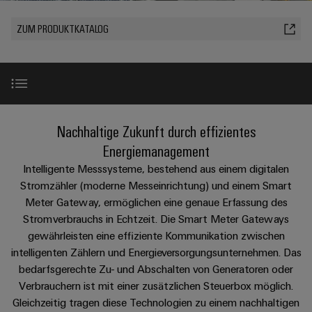
IN
Kabelkonfektionierung
Schweiz
Aktionen
Leiterplattenklemmen
erlebbar
Weidmüller
Aktionen
Anschlusstechnologie
AG
ZUR
Unternehmen
werden.
Fast
ZUM PRODUKTKATALOG
ÜBERSICHT
PROeco
Gehäusesysteme
Zahlen
INSTA
DC-
Delivery
Ihr
Datencenter
II
und
und
POWER
Microgrids
Service
Weg
Lösungen
Über Uns
Aktionen
-
und
Fakten
Aktionen
zu
Produkte
u-
komponenten
PRObas
uns
für
Nachhaltigkeit
PRO
OS
Karriere
Beratung
Aktionen
Rechenzentren
Kabeleinführungssysteme
Einleitung
Nachhaltige Zukunft durch effizientes
ECO
Edge
–
und
Compliance
und
effizient,
II
Computing
Energiemanagement
digitale
Neuigkeiten
zuverlässig,
-
ZUR
Promotionen
Aktionen
Weitere Produkte
Intelligente Messsysteme, bestehend aus einem digitalen
Länder
Planung
ÜBERSICHT
skalierbar
Industrial
komponenten
Erfolgsgeschichten
Stromzähler (moderne Messeinrichtung) und einem Smart
Energy
5G
Energiespeicher
Management
Connectivity
unserer
Meter Gateway, ermöglichen eine genaue Erfassung des
Anschlussleitungen,
ConnectorGuide
Meter
Lösungen
Informationen
Consulting
Kunden
Stromverbrauchs in Echtzeit. Die Smart Meter Gateways
Single
Patchkabel
und
Aktionen
und
gewährleisten eine effiziente Kommunikation zwischen
Produkte
Pair
und
Weidmüller
Messen
FAQ
intelligenten Zählern und Energieversorgungsunternehmen. Das
Zertifikate
für
Steuerstromverteilung
Ethernet
Kabel
Configurator
&
Energiespeichersysteme
bedarfsgerechte Zu- und Abschalten von Generatoren oder
Aktionen
(ESS)
Orange
Events
Verbrauchern ist mit einer zusätzlichen Steuerbox möglich.
SPS
Downloads
PCB
Mag
Gleichzeitig tragen diese Technologien zu einem nachhaltigen
Energieübertragung
EcoLine
Systemverkabelung