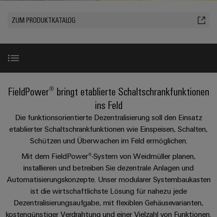
IN
Kabelkonfektionierung
Schweiz
Aktionen
Leiterplattenklemmen
erlebbar
Weidmüller
Aktionen
Anschlusstechnologie
AG
ZUR
Unternehmen
werden.
Fast
ZUM PRODUKTKATALOG
ÜBERSICHT
PROeco
Gehäusesysteme
Zahlen
INSTA
DC-
Delivery
Ihr
Datencenter
II
und
und
POWER
Microgrids
Service
Weg
Lösungen
Über Uns
Aktionen
-
und
Fakten
Aktionen
zu
Produkte
u-
komponenten
PRObas
uns
für
Nachhaltigkeit
PRO
OS
Karriere
Beratung
Aktionen
Rechenzentren
Kabeleinführungssysteme
Richtige FieldPower® Box finden
FieldPower® bringt etablierte Schaltschrankfunktionen
ECO
Edge
–
und
Compliance
und
effizient,
II
Computing
ins Feld
digitale
Neuigkeiten
zuverlässig,
-
ZUR
Promotionen
Aktionen
Produkthighlight
Die funktionsorientierte Dezentralisierung soll den Einsatz
Länder
Planung
ÜBERSICHT
skalierbar
Industrial
komponenten
Erfolgsgeschichten
etablierter Schaltschrankfunktionen wie Einspeisen, Schalten,
Energy
5G
Energiespeicher
Management
Connectivity
unserer
Schützen und Überwachen im Feld ermöglichen.
Anschlussleitungen,
Produktsortiment
Meter
Lösungen
Informationen
Consulting
Kunden
Single
Patchkabel
Mit dem FieldPower®-System von Weidmüller planen,
und
Aktionen
und
Produkte
installieren und betreiben Sie dezentrale Anlagen und
Pair
und
Weidmüller
Messen
Perfekte Ergänzungen
Zertifikate
für
Automatisierungskonzepte. Unser modularer Systembaukasten
Steuerstromverteilung
Ethernet
Kabel
Configurator
&
Energiespeichersysteme
ist die wirtschaftlichste Lösung für nahezu jede
Aktionen
(ESS)
Orange
Events
SPS
Downloads
Dezentralisierungsaufgabe, mit flexiblen Gehäusevarianten,
PCB
Mag
Energieübertragung
EcoLine
Systemverkabelung
kostengünstiger Verdrahtung und einer Vielzahl von Funktionen.