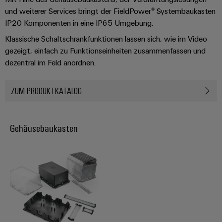
verschiedene
Automation
Systeme
und weiterer Services bringt der FieldPower® Systembaukasten
Segmente
OCI
Messen
der
IP20 Komponenten in eine IP65 Umgebung.
Schnittstelle
Industrial
Maschinen
Industrial
&
Klassische Schaltschrankfunktionen lassen sich, wie im Video
und
IoT
Ethernet
Events
EDI
Fabrikautomation
gezeigt, einfach zu Funktionseinheiten zusammenfassen und
Schnittstelle
Industrial
dezentral im Feld anordnen.
Touch-
Globale
Öl
Security
Panels
Messen
&
ZUM PRODUKTKATALOG
ZUR
&
Gas
Industrial
Engineering-
ÜBERSICHT
Events
Sicherer
Service
und
Betrieb
Platform
mit
Visualisierungstools
Gehäusebaukasten
vernetzten
easyConnect
Lösungen
Energiemessung
für
EZA-
und
die
Regler
Prozessindustrie
Smart
Metering
Photovoltaik
Mehr
Weidmüller
Gerätehersteller
Ressourceneffizienz
Industrial
durch