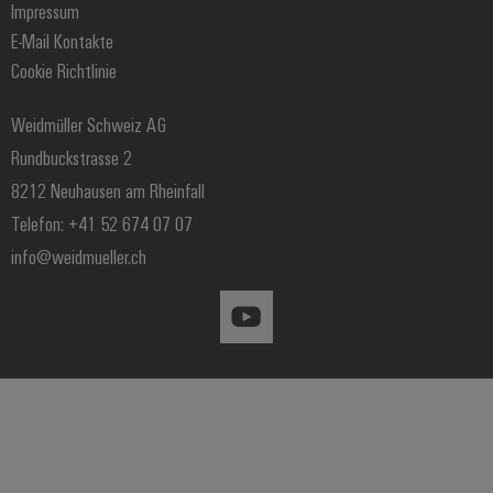
Engineering-Daten
Impressum
Gerätehersteller
eShop
E-Mail Kontakte
Prozess
Cookie Richtlinie
Distribution
IIoT Partner Netzwerk
Weidmüller Schweiz AG
Rundbuckstrasse 2
8212 Neuhausen am Rheinfall
Telefon: +41 52 674 07 07
info@weidmueller.ch