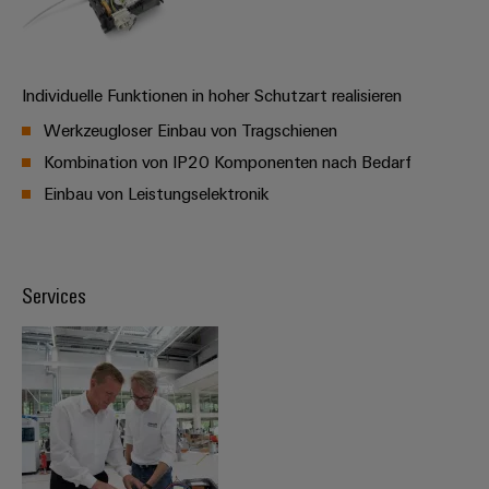
Gehäuse
Kundenspezifische
Individuelle Funktionen in hoher Schutzart realisieren
Kabelkonfektionierung
Werkzeugloser Einbau von Tragschienen
Kombination von IP20 Komponenten nach Bedarf
Einbau von Leistungselektronik
Produktinnovationen
Praxisnahe
Verbindungen für
Ihre Industrie.
Unsere Neuheiten
Services
im Bereich
Industrial
Connectivity.
Umwe
Produ