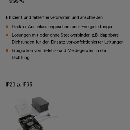
Software
Abwasseraufbereitung
Lösungen
Markierer
Effizient und fehlerfrei verdrahten und anschließen
für
die
Direkter Anschluss ungeschnittener Energieleitungen
Industriedrucker
Wasser-
Lösungen mit oder ohne Steckverbinder, z.B. klappbare
und
Industrieleuchte
Abwasserindustrie
Dichtungen für den Einsatz vorkonfektionierter Leitungen
Integration von Befehls- und Meldegeräten in die
Wasserstoff
Cabinet
Dichtung
Wasserstoff
Infrastructure
als
Schlüsseltechnologie
für
Assemblierungsservice
die
IP20 zu IP65
Energiewende
Bestückte
Windenergie
Klemmenleisten
Effizienter
Betrieb
Modifizierte
von
und
Windparks
bestückte