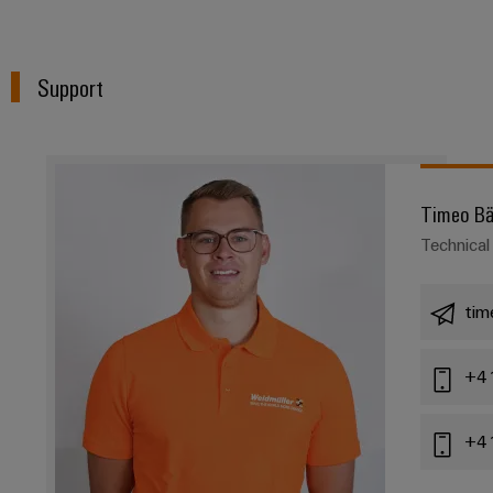
Support
Timeo Bä
Technical
tim
+41
+41