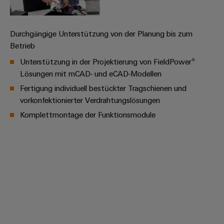
Schne
einfa
REACH
Durchgängige Unterstützung von der Planung bis zum
PCF-D
herun
Betrieb
Unterstützung in der Projektierung von FieldPower®
Lösungen mit mCAD- und eCAD-Modellen
Fertigung individuell bestückter Tragschienen und
Weidmüller
vorkonfektionierter Verdrahtungslösungen
Configurator
Komplettmontage der Funktionsmodule
Digital
Engineering
auf einem
neuen Niveau
‒ intuitiv,
unkompliziert,
schnell