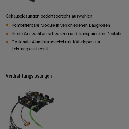
Leiterplattensteckverbinder
Sonnenenergie
AI
&
Schienenfahrzeuge
Gehäuselösungen bedarfsgerecht auswählen
Remote
Leiterplattenklemmen
Moderne
Access
Kombinierbare Module in verschiedenen Baugrößen
und
PCB
digitale
Breite Auswahl an schwarzen und transparenten Deckeln
Industrial
Connector
Lösungen
Optionale Aluminiumdeckel mit Kühlrippen für
für
Service
Services
Leistungselektronik
klimafreundliche
Platform
Mobilitat
Original
easyConnect
im
Equipment
Bahnverkehr
Manufacturer
Verdrahtungslösungen
Schiffbau
(OEM)
Werkstatt
Umfassende
&
Verbindungslösungen
für
Zubehör
die
maritime
Werkzeuge
Industrie
Automaten
Wasseraufbereitung
&