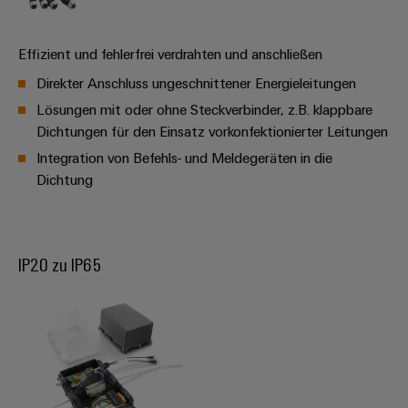
Software
Abwasseraufbereitung
Lösungen
Markierer
Effizient und fehlerfrei verdrahten und anschließen
für
die
Direkter Anschluss ungeschnittener Energieleitungen
Industriedrucker
Wasser-
Lösungen mit oder ohne Steckverbinder, z.B. klappbare
und
Industrieleuchte
Abwasserindustrie
Dichtungen für den Einsatz vorkonfektionierter Leitungen
Integration von Befehls- und Meldegeräten in die
Wasserstoff
Cabinet
Dichtung
Wasserstoff
Infrastructure
als
Schlüsseltechnologie
für
Assemblierungsservice
die
IP20 zu IP65
Energiewende
Bestückte
Windenergie
Klemmenleisten
Effizienter
Betrieb
Modifizierte
von
und
Windparks
bestückte