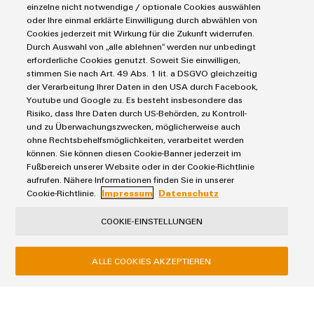
einzelne nicht notwendige / optionale Cookies auswählen
oder Ihre einmal erklärte Einwilligung durch abwählen von
Präsentation
Cookies jederzeit mit Wirkung für die Zukunft widerrufen.
FieldPower® ‒ Produktübersicht
Durch Auswahl von „alle ablehnen“ werden nur unbedingt
erforderliche Cookies genutzt. Soweit Sie einwilligen,
853.0 KB
stimmen Sie nach Art. 49 Abs. 1 lit. a DSGVO gleichzeitig
der Verarbeitung Ihrer Daten in den USA durch Facebook,
Youtube und Google zu. Es besteht insbesondere das
Risiko, dass Ihre Daten durch US-Behörden, zu Kontroll-
Broschüre
und zu Überwachungszwecken, möglicherweise auch
FieldPower® ‒ Dezentrale Automatisierungslösungen
ohne Rechtsbehelfsmöglichkeiten, verarbeitet werden
können. Sie können diesen Cookie-Banner jederzeit im
7.0 MB
Fußbereich unserer Website oder in der Cookie-Richtlinie
aufrufen. Nähere Informationen finden Sie in unserer
Cookie-Richtlinie.
Impressum
Datenschutz
Flyer
COOKIE-EINSTELLUNGEN
FieldPower® ‒ Modularer Systembaukasten
1.0 MB
ALLE COOKIES AKZEPTIEREN
Applikationshinweis