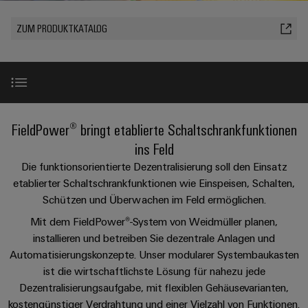
IN
Kabelkonfektionierung
Schweiz
Aktionen
Leiterplattenklemmen
erlebbar
Weidmüller
Aktionen
Anschlusstechnologie
AG
ZUR
Unternehmen
werden.
Fast
ZUM PRODUKTKATALOG
ÜBERSICHT
PROeco
Gehäusesysteme
Zahlen
INSTA
DC-
Delivery
Ihr
Datencenter
II
und
und
POWER
Microgrids
Service
Weg
Lösungen
Über Uns
Aktionen
-
und
Fakten
Aktionen
zu
Produkte
u-
komponenten
PRObas
uns
für
Nachhaltigkeit
PRO
OS
Karriere
Beratung
Aktionen
Rechenzentren
Kabeleinführungssysteme
Richtige FieldPower® Box finden
FieldPower® bringt etablierte Schaltschrankfunktionen
ECO
Edge
–
und
Compliance
und
effizient,
II
Computing
ins Feld
digitale
Neuigkeiten
zuverlässig,
-
ZUR
Promotionen
Aktionen
Produkthighlight
Die funktionsorientierte Dezentralisierung soll den Einsatz
Länder
Planung
ÜBERSICHT
skalierbar
Industrial
komponenten
Erfolgsgeschichten
etablierter Schaltschrankfunktionen wie Einspeisen, Schalten,
Energy
5G
Energiespeicher
Management
Connectivity
unserer
Schützen und Überwachen im Feld ermöglichen.
Anschlussleitungen,
Produktsortiment
Meter
Lösungen
Informationen
Consulting
Kunden
Single
Patchkabel
Mit dem FieldPower®-System von Weidmüller planen,
und
Aktionen
und
Produkte
installieren und betreiben Sie dezentrale Anlagen und
Pair
und
Weidmüller
Messen
Perfekte Ergänzungen
Zertifikate
für
Automatisierungskonzepte. Unser modularer Systembaukasten
Steuerstromverteilung
Ethernet
Kabel
Configurator
&
Energiespeichersysteme
ist die wirtschaftlichste Lösung für nahezu jede
Aktionen
(ESS)
Orange
Events
SPS
Downloads
Dezentralisierungsaufgabe, mit flexiblen Gehäusevarianten,
PCB
Mag
Energieübertragung
EcoLine
Systemverkabelung
kostengünstiger Verdrahtung und einer Vielzahl von Funktionen.