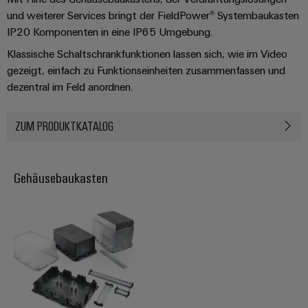
verschiedene
Automation
Systeme
und weiterer Services bringt der FieldPower® Systembaukasten
Segmente
OCI
Messen
der
IP20 Komponenten in eine IP65 Umgebung.
Schnittstelle
Industrial
Maschinen
Industrial
&
Klassische Schaltschrankfunktionen lassen sich, wie im Video
und
IoT
Ethernet
Events
EDI
Fabrikautomation
gezeigt, einfach zu Funktionseinheiten zusammenfassen und
Schnittstelle
Industrial
dezentral im Feld anordnen.
Touch-
Globale
Öl
Security
Panels
Messen
&
ZUM PRODUKTKATALOG
ZUR
&
Gas
Industrial
Engineering-
ÜBERSICHT
Events
Sicherer
Service
und
Betrieb
Platform
mit
Visualisierungstools
Gehäusebaukasten
vernetzten
easyConnect
Lösungen
Energiemessung
für
EZA-
und
die
Regler
Prozessindustrie
Smart
Metering
Photovoltaik
Mehr
Weidmüller
Gerätehersteller
Ressourceneffizienz
Industrial
durch