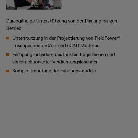
Schne
einfa
REACH
Durchgängige Unterstützung von der Planung bis zum
PCF-D
herun
Betrieb
Unterstützung in der Projektierung von FieldPower®
Lösungen mit mCAD- und eCAD-Modellen
Fertigung individuell bestückter Tragschienen und
Weidmüller
vorkonfektionierter Verdrahtungslösungen
Configurator
Komplettmontage der Funktionsmodule
Digital
Engineering
auf einem
neuen Niveau
‒ intuitiv,
unkompliziert,
schnell