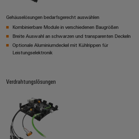
Leiterplattensteckverbinder
Sonnenenergie
AI
&
Schienenfahrzeuge
Gehäuselösungen bedarfsgerecht auswählen
Remote
Leiterplattenklemmen
Moderne
Access
Kombinierbare Module in verschiedenen Baugrößen
und
PCB
digitale
Breite Auswahl an schwarzen und transparenten Deckeln
Industrial
Connector
Lösungen
Optionale Aluminiumdeckel mit Kühlrippen für
für
Service
Services
Leistungselektronik
klimafreundliche
Platform
Mobilitat
Original
easyConnect
im
Equipment
Bahnverkehr
Manufacturer
Verdrahtungslösungen
Schiffbau
(OEM)
Werkstatt
Umfassende
&
Verbindungslösungen
für
Zubehör
die
maritime
Werkzeuge
Industrie
Automaten
Wasseraufbereitung
&