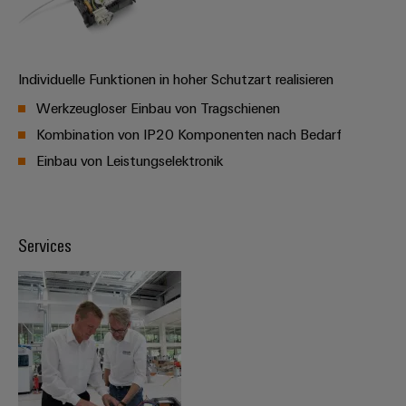
Gehäuse
Kundenspezifische
Individuelle Funktionen in hoher Schutzart realisieren
Kabelkonfektionierung
Werkzeugloser Einbau von Tragschienen
Kombination von IP20 Komponenten nach Bedarf
Einbau von Leistungselektronik
Produktinnovationen
Praxisnahe
Verbindungen für
Ihre Industrie.
Unsere Neuheiten
Services
im Bereich
Industrial
Connectivity.
Umwe
Produ