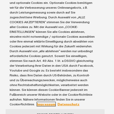
Blitz- und Überspannungsschutz
Automatisierung
und optionale Cookies ein. Optionale Cookies benötigen
Steuerungen
Service
wir für die Verbesserung unseres Onlineangebots, z.B.
Energiemanagement-Lösungen
durch Leistungsmessung sowie durch auf Sie
Engineering- und Visualisierungstools
Industrial-IoT-Lösungen
Bestückte Klemmenleisten
zugeschnittene Werbung. Durch Auswahl von „ALLE
Werkzeuge
E-Mobility
COOKIES AKZEPTIEREN“ stimmen Sie der Verwendung
Märkte
Modifizierte und bestückte Gehäuse
aller Cookies zu. Mit der Auswahl von „COOKIE-
Lösungen für Photovoltaikanlagen
Fast Delivery Service
EINSTELLUNGEN“ können Sie alle Cookies ablehnen,
Maschinen und Fabrikautomation
Smart Cabinet Building
einzelne nicht notwendige / optionale Cookies auswählen
Connectivity Consulting
AGB
Energie
oder Ihre einmal erklärte Einwilligung durch abwählen von
Workplace Solutions
Weidmüller Configurator
Datenschutzerklärung
Transport
Cookies jederzeit mit Wirkung für die Zukunft widerrufen.
Durch Auswahl von „alle ablehnen“ werden nur unbedingt
Engineering-Daten
Impressum
Gerätehersteller
erforderliche Cookies genutzt. Soweit Sie einwilligen,
eShop
E-Mail Kontakte
Prozess
stimmen Sie nach Art. 49 Abs. 1 lit. a DSGVO gleichzeitig
der Verarbeitung Ihrer Daten in den USA durch Facebook,
Cookie Richtlinie
Distribution
Youtube und Google zu. Es besteht insbesondere das
IIoT Partner Netzwerk
Risiko, dass Ihre Daten durch US-Behörden, zu Kontroll-
Weidmüller Schweiz AG
und zu Überwachungszwecken, möglicherweise auch
ohne Rechtsbehelfsmöglichkeiten, verarbeitet werden
Rundbuckstrasse 2
können. Sie können diesen Cookie-Banner jederzeit im
8212 Neuhausen am Rheinfall
Fußbereich unserer Website oder in der Cookie-Richtlinie
aufrufen. Nähere Informationen finden Sie in unserer
Telefon: +41 52 674 07 07
Cookie-Richtlinie.
Impressum
Datenschutz
info@weidmueller.ch