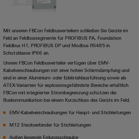
verschiedene
Automation
Systeme
Segmente
OCI
Messen
der
Schnittstelle
Industrial
Maschinen
Industrial
&
und
IoT
Ethernet
Events
EDI
Mit unseren FBCon Feldbusverteilern schließen Sie Geräte im
Fabrikautomation
Feld an Feldbussegmente für PROFIBUS PA, Foundation
Schnittstelle
Industrial
Touch-
Globale
Öl
Fieldbus H1, PROFIBUS DP und Modbus RS485 in
Security
Panels
Messen
&
Schutzklasse IP66 an.
ZUR
&
Gas
Industrial
Engineering-
ÜBERSICHT
Unsere FBCon Feldbusverteiler verfügen über EMV-
Events
Sicherer
Service
und
Kabelverschraubungen mit einer hohen Schirmdämpfung und
Betrieb
Platform
mit
sind in einer Aluminium- oder Edelstahlausführung sowie als
Visualisierungstools
vernetzten
easyConnect
ATEX-Varianten für explosionsgefährdete Bereiche erhältlich.
Lösungen
Energiemessung
FBCon mit integrierter Strombegrenzung schützen die
für
EZA-
und
Buskommunikation bei einem Kurzschluss des Geräts im Feld.
die
Regler
Prozessindustrie
Smart
EMV-Kabelverschraubungen für Haupt- und Stichleitungen
Metering
Photovoltaik
M12 Steckverbinder für Stichleitungen
Mehr
Weidmüller
Gerätehersteller
Ressourceneffizienz
Industrial
Außen liegende Erdungsschraube
durch