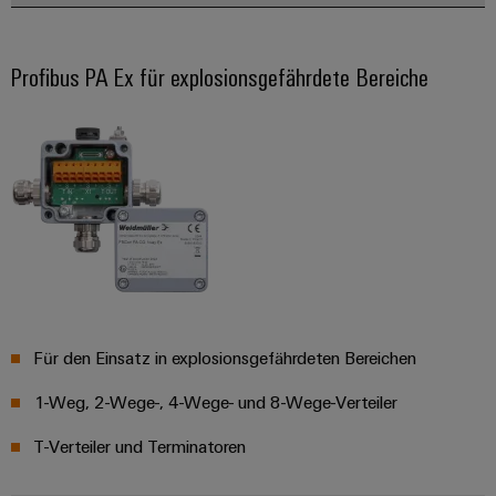
Schne
einfa
REACH
Profibus PA Ex für explosionsgefährdete Bereiche
PCF-D
herun
Weidmüller
Configurator
Digital
Engineering
auf einem
neuen Niveau
‒ intuitiv,
unkompliziert,
Für den Einsatz in explosionsgefährdeten Bereichen
schnell
1-Weg, 2-Wege-, 4-Wege- und 8-Wege-Verteiler
T-Verteiler und Terminatoren