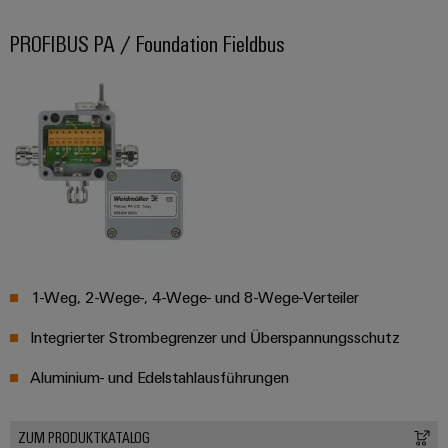
Gehäuse
PROFIBUS PA / Foundation Fieldbus
Kundenspezifische
Kabelkonfektionierung
Produktinnovationen
Praxisnahe
Verbindungen für
Ihre Industrie.
Unsere Neuheiten
im Bereich
Industrial
1-Weg, 2-Wege-, 4-Wege- und 8-Wege-Verteiler
Connectivity.
Integrierter Strombegrenzer und Überspannungsschutz
Aluminium- und Edelstahlausführungen
Umwe
ZUM PRODUKTKATALOG
Produ