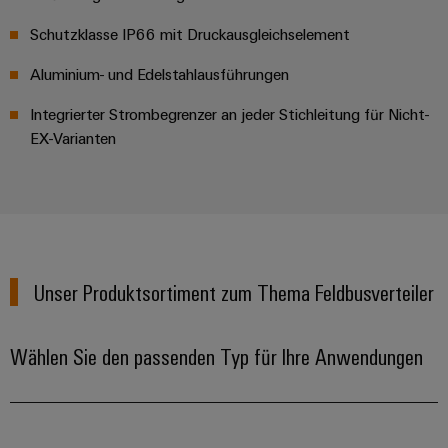
Leiterplattensteckverbinder
Sonnenenergie
AI
Schutzklasse IP66 mit Druckausgleichselement
&
Schienenfahrzeuge
Remote
Leiterplattenklemmen
Aluminium- und Edelstahlausführungen
Moderne
Access
und
PCB
digitale
Integrierter Strombegrenzer an jeder Stichleitung für Nicht-
Industrial
Connector
Lösungen
EX-Varianten
für
Service
Services
klimafreundliche
Platform
Mobilitat
Original
easyConnect
im
Equipment
Bahnverkehr
Manufacturer
Schiffbau
(OEM)
Werkstatt
Unser Produktsortiment zum Thema Feldbusverteiler
Umfassende
&
Verbindungslösungen
für
Zubehör
die
Wählen Sie den passenden Typ für Ihre Anwendungen
maritime
Werkzeuge
Industrie
Automaten
Wasseraufbereitung
&