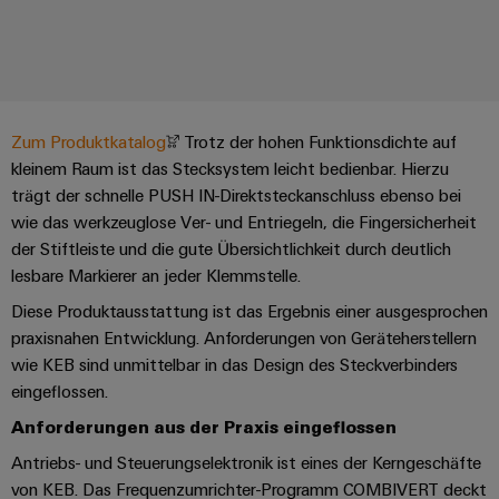
IN
Kabelkonfektionierung
Schweiz
Aktionen
Leiterplattenklemmen
erlebbar
Weidmüller
Aktionen
Anschlusstechnologie
AG
ZUR
Unternehmen
werden.
Fast
ÜBERSICHT
PROeco
Gehäusesysteme
Zahlen
INSTA
DC-
Delivery
Ihr
Datencenter
II
und
und
POWER
Microgrids
Service
Weg
Lösungen
Über Uns
Aktionen
-
und
Fakten
Aktionen
zu
Zum Produktkatalog
Trotz der hohen Funktionsdichte auf
Produkte
u-
komponenten
PRObas
uns
kleinem Raum ist das Stecksystem leicht bedienbar. Hierzu
für
Nachhaltigkeit
PRO
OS
Karriere
Beratung
Aktionen
Rechenzentren
trägt der schnelle PUSH IN-Direktsteckanschluss ebenso bei
Kabeleinführungssysteme
ECO
Edge
–
und
wie das werkzeuglose Ver- und Entriegeln, die Fingersicherheit
Compliance
und
effizient,
II
Computing
digitale
Neuigkeiten
der Stiftleiste und die gute Übersichtlichkeit durch deutlich
zuverlässig,
-
ZUR
Promotionen
Aktionen
Länder
Planung
ÜBERSICHT
skalierbar
lesbare Markierer an jeder Klemmstelle.
Industrial
komponenten
Erfolgsgeschichten
Energy
Diese Produktausstattung ist das Ergebnis einer ausgesprochen
5G
Energiespeicher
Management
Connectivity
unserer
Anschlussleitungen,
praxisnahen Entwicklung. Anforderungen von Geräteherstellern
Meter
Lösungen
Informationen
Consulting
Kunden
Single
Patchkabel
und
wie KEB sind unmittelbar in das Design des Steckverbinders
Aktionen
und
Produkte
Pair
und
eingeflossen.
Weidmüller
Messen
Zertifikate
für
Steuerstromverteilung
Ethernet
Kabel
Configurator
&
Anforderungen aus der Praxis eingeflossen
Energiespeichersysteme
Aktionen
(ESS)
Orange
Events
Antriebs- und Steuerungselektronik ist eines der Kerngeschäfte
SPS
PCB
Mag
Energieübertragung
von KEB. Das Frequenzumrichter-Programm COMBIVERT deckt
EcoLine
Systemverkabelung