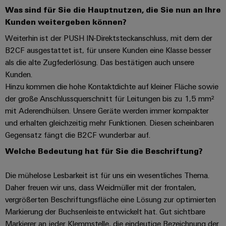
Leiterplattensteckverbinder
Sonnenenergie
AI
Was sind für Sie die Hauptnutzen, die Sie nun an Ihre
&
Kunden weitergeben können?
Schienenfahrzeuge
Remote
Leiterplattenklemmen
Moderne
Weiterhin ist der PUSH IN-Direktsteckanschluss, mit dem der
Access
und
B2CF ausgestattet ist, für unsere Kunden eine Klasse besser
PCB
digitale
als die alte Zugfederlösung. Das bestätigen auch unsere
Industrial
Connector
Lösungen
Kunden.
für
Service
Services
klimafreundliche
Hinzu kommen die hohe Kontaktdichte auf kleiner Fläche sowie
Platform
Mobilitat
der große Anschlussquerschnitt für Leitungen bis zu 1,5 mm²
Original
easyConnect
im
mit Aderendhülsen. Unsere Geräte werden immer kompakter
Equipment
Bahnverkehr
und erhalten gleichzeitig mehr Funktionen. Diesen scheinbaren
Manufacturer
Schiffbau
Gegensatz fängt die B2CF wunderbar auf.
(OEM)
Werkstatt
Umfassende
Welche Bedeutung hat für Sie die Beschriftung?
&
Verbindungslösungen
für
Zubehör
die
Die mühelose Lesbarkeit ist für uns ein wesentliches Thema.
maritime
Daher freuen wir uns, dass Weidmüller mit der frontalen,
Werkzeuge
Industrie
vergrößerten Beschriftungsfläche eine Lösung zur optimierten
Automaten
Wasseraufbereitung
Markierung der Buchsenleiste entwickelt hat. Gut sichtbare
Markierer an jeder Klemmstelle, die eindeutige Bezeichnung der
&