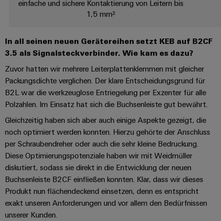
verschiedene
einfache und sichere Kontaktierung von Leitern bis
Automation
Systeme
Segmente
OCI
1,5 mm²
Messen
der
Schnittstelle
Industrial
Maschinen
Industrial
&
und
IoT
In all seinen neuen Gerätereihen setzt KEB auf B2CF
Ethernet
Events
EDI
Fabrikautomation
3.5 als Signalsteckverbinder. Wie kam es dazu?
Schnittstelle
Industrial
Touch-
Globale
Öl
Zuvor hatten wir mehrere Leiterplattenklemmen mit gleicher
Security
Panels
Messen
&
Packungsdichte verglichen. Der klare Entscheidungsgrund für
ZUR
&
Gas
B2L war die werkzeuglose Entriegelung per Exzenter für alle
Industrial
Engineering-
ÜBERSICHT
Events
Sicherer
Polzahlen. Im Einsatz hat sich die Buchsenleiste gut bewährt.
Service
und
Betrieb
Gleichzeitig haben sich aber auch einige Aspekte gezeigt, die
Platform
mit
Visualisierungstools
noch optimiert werden konnten. Hierzu gehörte der Anschluss
vernetzten
easyConnect
Lösungen
per Schraubendreher oder auch die sehr kleine Bedruckung.
Energiemessung
für
EZA-
Diese Optimierungspotenziale haben wir mit Weidmüller
und
die
Regler
diskutiert, sodass sie direkt in die Entwicklung der neuen
Prozessindustrie
Smart
Buchsenleiste B2CF einfließen konnten. Klar, dass wir dieses
Metering
Photovoltaik
Produkt nun flächendeckend einsetzen, denn es entspricht
Mehr
exakt unseren Anforderungen und vor allem den Bedürfnissen
Weidmüller
Gerätehersteller
Ressourceneffizienz
unserer Kunden.
Industrial
durch