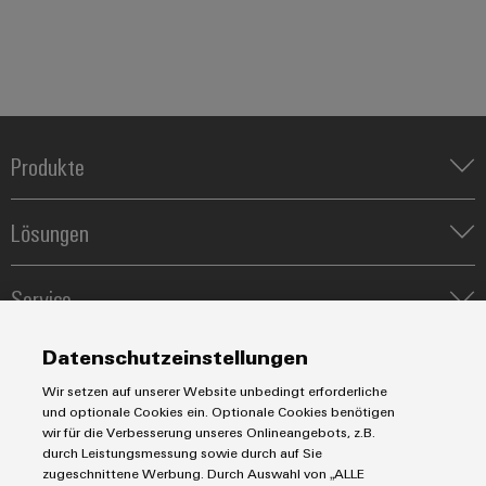
Produkte
Reihenklemmen
Lösungen
Leiterplattensteckverbinder & Leiterplattenklemmen
Blitz- und Überspannungsschutz
Automatisierung
Steuerungen
Service
Energiemanagement-Lösungen
Engineering- und Visualisierungstools
Industrial-IoT-Lösungen
Bestückte Klemmenleisten
Werkzeuge
Datenschutzeinstellungen
E-Mobility
Märkte
Modifizierte und bestückte Gehäuse
Lösungen für Photovoltaikanlagen
Wir setzen auf unserer Website unbedingt erforderliche
Fast Delivery Service
Maschinen und Fabrikautomation
und optionale Cookies ein. Optionale Cookies benötigen
Smart Cabinet Building
Connectivity Consulting
AGB
Energie
wir für die Verbesserung unseres Onlineangebots, z.B.
Workplace Solutions
Weidmüller Configurator
durch Leistungsmessung sowie durch auf Sie
Datenschutzerklärung
Transport
zugeschnittene Werbung. Durch Auswahl von „ALLE
Engineering-Daten