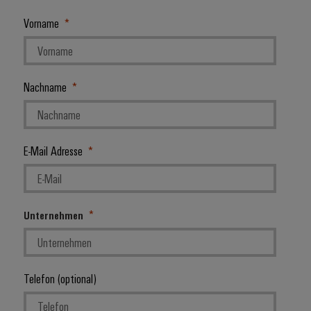
Schne
Vorname
einfa
REACH
PCF-D
herun
Nachname
Weidmüller
E-Mail Adresse
Configurator
Digital
Engineering
auf einem
neuen Niveau
‒ intuitiv,
Unternehmen
unkompliziert,
schnell
Telefon (optional)