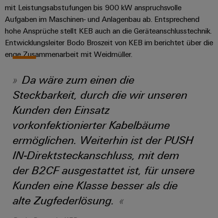
Schaltschrank-
Connector
Wübi
|
mit Leistungsabstufungen bis 900 kW anspruchsvolle
und
Switches
&
und
Services
Schütz
Kundenmagazin
Aufgaben im Maschinen- und Anlagenbau ab. Entsprechend
-
Aktionen
Migrationslösungen
Feldebene
hohe Ansprüche stellt KEB auch an die Geräteanschlusstechnik.
verteilung
Digitales
25
Weidmüller
MultiMark
Entwicklungsleiter Bodo Broszeit von KEB im berichtet über die
Serviceschnittstellen
Stabilität
Feldverdrahtung
Engineering
Jahre
Academy
enge Zusammenarbeit mit Weidmüller.
und
Aktionen
Weidmüller
Verteilerboxen
Sicherheit
Smart
Akkreditiertes
Human
Schweiz
für
Auswahlhilfe
Da wäre zum einen die
Cabinet
Labor
moderne
Resources
Aktionen
Energienetze
Building
Steckbarkeit, durch die wir unseren
Auf
Elektronik
Our
den
Kunden den Einsatz
THM
Gebäudeinfrastruktur
Smart
Support
Management
Punkt
Koppelrelais
Multimark
Lösungen
vorkonfektionierter Kabelbäume
Metering
für
&
LPC
Technischer
ermöglichen. Weiterhin ist der PUSH
die
Weidmüller
Halbleiterrelais
Aktionen
Support
spezifischen
IN-Direktsteckanschluss, mit dem
Presse
Nützliche
Configurator
Anforderungen
Trennverstärker
Links
Gebäudeinstallationsverdrahtung
der B2CF ausgestattet ist, für unsere
in
Umweltbezogene
Unternehmensmeldungen
der
Workplace
und
Produktkonformität
Kunden eine Klasse besser als die
Gebäudeinfrastruktur
Webshop
Solutions
Messumformer
Fachpressemeldungen
ZUR
alte Zugfederlösung.
PSIRT
Schaltschrankbau
ÜBERSICHT
Newsletter
Stromversorgungen
Lösungen