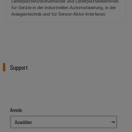
Leiterplattensteckverbinder und Leiterplattenklemmen
Gehäuse
für Geräte in der industriellen Automatisierung, in der
Anlagentechnik und für Sensor-Aktor-Interfaces
Kundenspezifische
Kabelkonfektionierung
Produktinnovationen
Praxisnahe
Support
Verbindungen für
Ihre Industrie.
Unsere Neuheiten
im Bereich
Industrial
Connectivity.
Anrede
Umwe
Produ