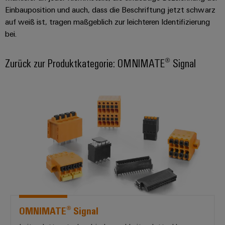
Software
Einbauposition und auch, dass die Beschriftung jetzt schwarz
Abwasseraufbereitung
auf weiß ist, tragen maßgeblich zur leichteren Identifizierung
Lösungen
Markierer
für
bei.
die
Industriedrucker
Wasser-
Zurück zur Produktkategorie: OMNIMATE® Signal
und
Industrieleuchte
Abwasserindustrie
Wasserstoff
Cabinet
*OMNIMATE® Signal*
Wasserstoff
Infrastructure
als
Schlüsseltechnologie
für
Assemblierungsservice
die
Energiewende
Bestückte
Windenergie
Klemmenleisten
Effizienter
Betrieb
Modifizierte
von
OMNIMATE® Signal
und
Windparks
bestückte