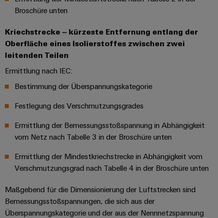
Registration
Engineering
für
Systeme
Broschüre unten
Unsere
Elektronikgehäuse
die
Daten
und
Kataloganforderung
Partner
Herausforderungen
Kriechstrecke ‒ kürzeste Entfernung entlang der
Blitz-
im
Lösungen
Gebäudeinfrastruktur " title="
Gebäudeinfras
Technische
Preisliste
Oberfläche eines Isolierstoffes zwischen zwei
Schaltschrankbau
Vertrieb
und
Produktkataloge
leitenden Teilen
Dezentrale
Überspannungsschutz
Gerätehersteller
IIoT
Automatisierung
Ermittlung nach IEC:
Reparatur
Innovative
and
Aktionen
PV
Verbindungslösungen
und
Bestimmung der Überspannungskategorie
Energiemanagement-
Automation
für
Generatoranschlusskästen
Ersatzteile
Maschinenbau
Lösungen
Geräte
Partner
Festlegung des Verschmutzungsgrades
Feldbusverteiler
Netzwerk
Trainings
Konventionelle
Gebäudeinfrastruktur
IIoT
Ermittlung der Bemessungsstoßspannung in Abhängigkeit
und
Energieerzeugung
&
IIoT
vom Netz nach Tabelle 3 in der Broschüre unten
Webinare
Zukunftssicherheit
Automation
and
Automatisierung
für
Ermittlung der Mindestkriechstrecke in Abhängigkeit vom
Partner
Software
Automation
bewährte
&
Verschmutzungsgrad nach Tabelle 4 in der Broschüre unten
Energieerzeugung
Solution
Software
Grosshandel
Digitale
Industrial
Partner
Maschinenbau
Maßgebend für die Dimensionierung der Luftstrecken sind
Bestellmöglichkeiten
Analytics
Steuerungen
Partnerschaften
finden
Bemessungsstoßspannungen, die sich aus der
Lösungen
für
eShop
Überspannungskategorie und der aus der Nennnetzspannung
Industrial
I/O-