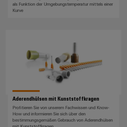
als Funktion der Umgebungstemperatur mittels einer
Schne
Kurve
einfa
REACH
PCF-D
herun
Aderendhülsen mit Kunststoffkr
Weidmüller
Configurator
Digital
Engineering
auf einem
neuen Niveau
‒ intuitiv,
unkompliziert,
schnell
Aderendhülsen mit Kunststoffkragen
Profitieren Sie von unserem Fachwissen und Know-
How und informieren Sie sich über den
bestimmungsgemäßen Gebrauch von Aderendhülsen
mit Kunststoffkragen.