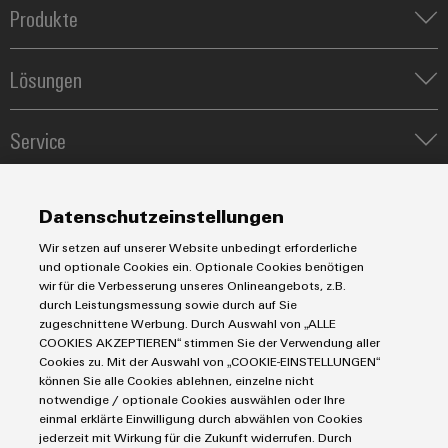
Produkte
Reihenklemmen
Lösungen
Leiterplattensteckverbinder & Leiterplattenklemmen
Blitz- und Überspannungsschutz
Automatisierung
Steuerungen
Service
Energiemanagement-Lösungen
Engineering- und Visualisierungstools
Industrial-IoT-Lösungen
Bestückte Klemmenleisten
Werkzeuge
E-Mobility
Märkte
Modifizierte und bestückte Gehäuse
Datenschutzeinstellungen
Lösungen für Photovoltaikanlagen
Fast Delivery Service
Maschinen und Fabrikautomation
Smart Cabinet Building
Wir setzen auf unserer Website unbedingt erforderliche
Connectivity Consulting
AGB
Energie
und optionale Cookies ein. Optionale Cookies benötigen
Workplace Solutions
Weidmüller Configurator
wir für die Verbesserung unseres Onlineangebots, z.B.
Datenschutzerklärung
Transport
durch Leistungsmessung sowie durch auf Sie
Engineering-Daten
Impressum
Gerätehersteller
zugeschnittene Werbung. Durch Auswahl von „ALLE
eShop
E-Mail Kontakte
Prozess
COOKIES AKZEPTIEREN“ stimmen Sie der Verwendung aller
Cookies zu. Mit der Auswahl von „COOKIE-EINSTELLUNGEN“
Cookie Richtlinie
Distribution
können Sie alle Cookies ablehnen, einzelne nicht
IIoT Partner Netzwerk
notwendige / optionale Cookies auswählen oder Ihre
Weidmüller Schweiz AG
einmal erklärte Einwilligung durch abwählen von Cookies
jederzeit mit Wirkung für die Zukunft widerrufen. Durch