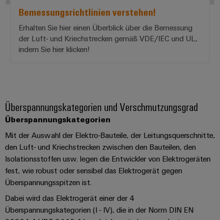
Leiterplattensteckverbinder
Sonnenenergie
AI
Bemessungsrichtlinien verstehen!
&
Schienenfahrzeuge
Erhalten Sie hier einen Überblick über die Bemessung
Remote
Leiterplattenklemmen
Moderne
der Luft- und Kriechstrecken gemäß VDE/IEC und UL,
Access
und
indem Sie hier klicken!
PCB
digitale
Industrial
Connector
Lösungen
für
Service
Services
klimafreundliche
Platform
Mobilitat
Original
easyConnect
im
Überspannungskategorien und Verschmutzungsgrad
Equipment
Bahnverkehr
Überspannungskategorien
Manufacturer
Schiffbau
(OEM)
Mit der Auswahl der Elektro-Bauteile, der Leitungsquerschnitte,
Werkstatt
Umfassende
den Luft- und Kriechstrecken zwischen den Bauteilen, den
&
Verbindungslösungen
Isolationsstoffen usw. legen die Entwickler von Elektrogeräten
für
Zubehör
die
fest, wie robust oder sensibel das Elektrogerät gegen
maritime
Überspannungsspitzen ist.
Werkzeuge
Industrie
Dabei wird das Elektrogerät einer der 4
Automaten
Wasseraufbereitung
Überspannungskategorien (I - IV), die in der Norm DIN EN
&