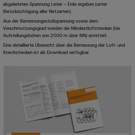
verschiedene
abgeleiteten Spannung Leiter – Erde ergeben (unter
Automation
Systeme
Segmente
OCI
Berücksichtigung aller Netzarten).
Messen
der
Schnittstelle
Industrial
Maschinen
Industrial
&
Aus der Bemessungsstoßspannung sowie dem
und
IoT
Ethernet
Events
Verschmutzungsgrad werden die Mindestluftstrecken (bis
EDI
Fabrikautomation
Aufstellungshöhen von 2000 m über NN) ermittelt.
Schnittstelle
Industrial
Touch-
Globale
Öl
Eine detaillierte Übersicht über die Bemessung der Luft- und
Security
Panels
Messen
&
Kriechstrecken ist als Download verfügbar.
ZUR
&
Gas
Industrial
Engineering-
ÜBERSICHT
Events
Sicherer
Service
und
Betrieb
*Bemessungsrichtlinien verstehen
Platform
mit
Visualisierungstools
vernetzten
easyConnect
Lösungen
Energiemessung
für
EZA-
und
die
Regler
Prozessindustrie
Smart
Metering
Photovoltaik
Mehr
Weidmüller
Gerätehersteller
Ressourceneffizienz
Industrial
durch