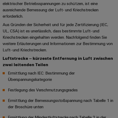
Schaltschrank-
Connector
Wübi
|
elektrischer Betriebsspannungen zu schützen, ist eine
und
Switches
&
und
Services
Schütz
Kundenmagazin
ausreichende Bemessung der Luft- und Kriechstrecken
-
Aktionen
Migrationslösungen
Feldebene
erforderlich.
verteilung
Digitales
25
Weidmüller
MultiMark
Serviceschnittstellen
Aus Gründen der Sicherheit und für jede Zertifizierung (IEC,
Stabilität
Feldverdrahtung
Engineering
Jahre
Academy
und
Aktionen
UL, CSA) ist es unerlässlich, dass bestimmte Luft- und
Weidmüller
Verteilerboxen
Sicherheit
Smart
Akkreditiertes
Kriechstrecken eingehalten werden. Nachfolgend finden Sie
Human
Schweiz
für
Auswahlhilfe
Cabinet
Labor
weitere Erläuterungen und Informationen zur Bestimmung von
moderne
Resources
Aktionen
Energienetze
Building
Luft- und Kriechstrecken.
Auf
Elektronik
Our
den
Luftstrecke ‒ kürzeste Entfernung in Luft zwischen
THM
Gebäudeinfrastruktur
Smart
Support
Management
Punkt
zwei leitenden Teilen
Koppelrelais
Multimark
Lösungen
Metering
für
&
LPC
Ermittlung nach IEC: Bestimmung der
Technischer
die
Weidmüller
Halbleiterrelais
Aktionen
Überspannungskategorie
Support
spezifischen
Presse
Nützliche
Configurator
Anforderungen
Trennverstärker
Festlegung des Verschmutzungsgrades
Links
Gebäudeinstallationsverdrahtung
in
Umweltbezogene
Unternehmensmeldungen
der
Workplace
und
Produktkonformität
Ermittlung der Bemessungsstoßspannung nach Tabelle 1 in
Gebäudeinfrastruktur
Webshop
Solutions
Messumformer
Fachpressemeldungen
ZUR
der Broschüre unten
PSIRT
Schaltschrankbau
ÜBERSICHT
Newsletter
Stromversorgungen
Lösungen
Ermittlung der Mindestluftstrecke nach Tabelle 2 in der