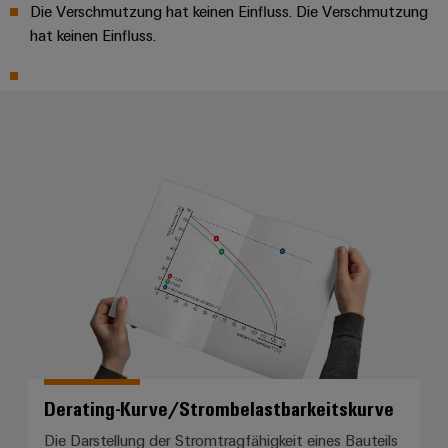
Die Verschmutzung hat keinen Einfluss. Die Verschmutzung
Gehäuse
hat keinen Einfluss.
Kundenspezifische
Kabelkonfektionierung
Derating-Kurve/Strombelastbarke
Produktinnovationen
Praxisnahe
Verbindungen für
Ihre Industrie.
Unsere Neuheiten
im Bereich
Industrial
Connectivity.
Derating-Kurve/Strombelastbarkeitskurve
Umwe
Die Darstellung der Stromtragfähigkeit eines Bauteils
Produ