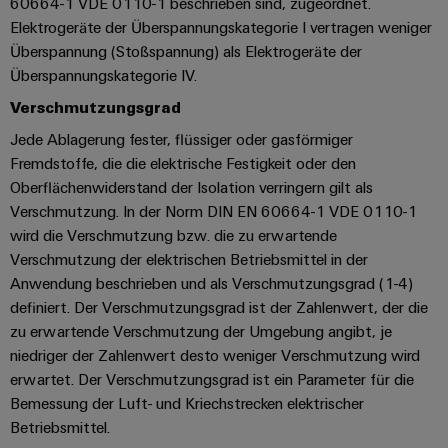
60664-1 VDE 0110-1 beschrieben sind, zugeordnet.
Software
Abwasseraufbereitung
Elektrogeräte der Überspannungskategorie I vertragen weniger
Lösungen
Überspannung (Stoßspannung) als Elektrogeräte der
Markierer
für
Überspannungskategorie IV.
die
Industriedrucker
Wasser-
Verschmutzungsgrad
und
Industrieleuchte
Jede Ablagerung fester, flüssiger oder gasförmiger
Abwasserindustrie
Fremdstoffe, die die elektrische Festigkeit oder den
Wasserstoff
Cabinet
Oberflächenwiderstand der Isolation verringern gilt als
Wasserstoff
Infrastructure
Verschmutzung. In der Norm DIN EN 60664-1 VDE 0110-1
als
wird die Verschmutzung bzw. die zu erwartende
Schlüsseltechnologie
Verschmutzung der elektrischen Betriebsmittel in der
für
Assemblierungsservice
die
Anwendung beschrieben und als Verschmutzungsgrad (1-4)
Energiewende
definiert. Der Verschmutzungsgrad ist der Zahlenwert, der die
Bestückte
zu erwartende Verschmutzung der Umgebung angibt, je
Windenergie
Klemmenleisten
niedriger der Zahlenwert desto weniger Verschmutzung wird
Effizienter
Betrieb
erwartet. Der Verschmutzungsgrad ist ein Parameter für die
Modifizierte
von
Bemessung der Luft- und Kriechstrecken elektrischer
und
Windparks
Betriebsmittel.
bestückte