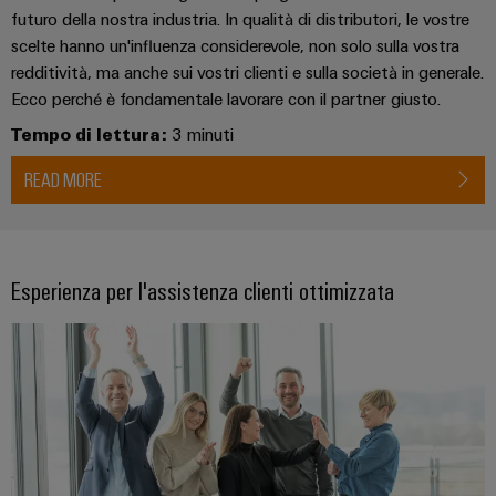
dei
da
produzione
futuro della nostra industria. In qualità di distributori, le vostre
ALL
servizi
fulmini
energetica
SERVICES
scelte hanno un'influenza considerevole, non solo sulla vostra
comprovata
industriali
e
redditività, ma anche sui vostri clienti e sulla società in generale.
easyConnect
sovratensioni
macchine
Ecco perché è fondamentale lavorare con il partner giusto.
Soluzioni
Tempo di lettura:
3 minuti
Power
Combiner
per
Plant
i
box
READ MORE
vari
Controller
per
settori
il
della
macchina
fotovoltaico
e
Device
Esperienza per l'assistenza clienti ottimizzata
dell’automazione
Distributori
Manufacturer
di
bus
fabbrica
Morsetti
di
Oil
per
campo
&
circuito
Gas
stampato
Garantire
e
Automazione
la