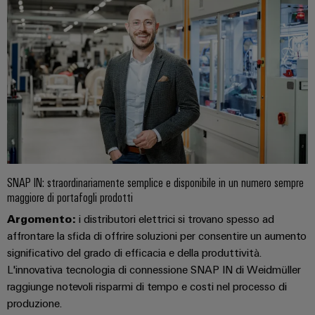
Misura
Industria
dell'energia
ferroviaria
Soluzioni
Weidmüller
moderne
e
Industrial
digitali
AI
per
una
Accesso
mobilità
rispettosa
remoto
del
clima
Piattaforma
nel
SNAP IN: straordinariamente semplice e disponibile in un numero sempre
dei
trasporto
maggiore di portafogli prodotti
ferroviario
servizi
Argomento:
i distributori elettrici si trovano spesso ad
industriali
Costruzione
affrontare la sfida di offrire soluzioni per consentire un aumento
easyConnect
navale
significativo del grado di efficacia e della produttività.
Soluzioni
L'innovativa tecnologia di connessione SNAP IN di Weidmüller
di
raggiunge notevoli risparmi di tempo e costi nel processo di
connessione
Workplace
produzione.
complete