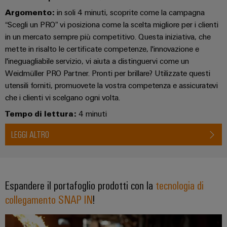
Ethernet
Arancio
EcoLine
Stoccaggio
Argomento:
in soli 4 minuti, scoprite come la campagna
Servizi
Wübi
Cavi
Mag
Switches
di
“Scegli un PRO” vi posiziona come la scelta migliore per i clienti
per
Schütz
di
|
Aktionen
energia
in un mercato sempre più competitivo. Questa iniziativa, che
Quadro
connettori
collegamento,
Rivista
25
mette in risalto le certificate competenze, l'innovazione e
Soluzioni
elettrico
PCB
cavi
MultiMark
per
e
l'ineguagliabile servizio, vi aiuta a distinguervi come un
anni
e
patch
prodotti
Aktionen
i
Weidmüller PRO Partner. Pronti per brillare? Utilizzate questi
Ingegneria
di
per
campo
e
clienti
utensili forniti, promuovete la vostra competenza e assicuratevi
digitale
sistemi
Weidmüller
Auswahlhilfe
cavi
di
che i clienti vi scelgano ogni volta.
Cablaggio
Schweiz
Aktionen
Weidmüller
stoccaggio
Servizi
sul
Tempo di lettura:
4 minuti
Soluzioni
energetico
Academy
di
In
THM
(ESS)
campo
di
LEGGI ALTRO
laboratorio
poche
Multimark
Human
cablaggio
Trasmissione
Smart
parole
LPC
Resources
del
e
Cabinet
Aktionen
sistema
distribuzione
Supporto
Il
Building
e
Espandere il portafoglio prodotti con la
tecnologia di
Stabilità
Cablaggio
nostro
Link
e
di
Supporto
Misurazione
collegamento SNAP IN
!
degli
Management
utili
sicurezza
migrazione
tecnico
smart
per
impianti
PLC
Shop
reti