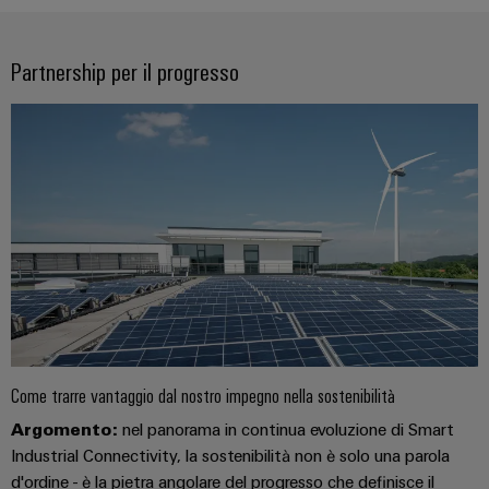
di
stato
le
edifici
SOFTWARE
Automation
sfide
formazione
solido
di
Solution
della
e
Partnership per il progresso
costruzione
IIoT
Partner
Amplificatori
webinar
di
partner
e
di
quadri
automazione
elettrici
isolamento
All'ingrosso
Eventi
e
Opzioni
Device
Analitica
e
Partenariati
trasduttori
di
manufacturers
industriale
fiere
di
ordinamento
Soluzioni
Automazione
di
misura
digitali
Fiere
connettività
industriale
mondiali
innovative
Alimentatori
eShop
per
ed
IoT
dispositivi
Custodie
eventi
Interfaccia
industriale
per
Energia
OCI
Sicurezza
componenti
tradizionale
Come trarre vantaggio dal nostro impegno nella sostenibilità
Interfaccia
industriale
elettronici
Il
Argomento:
nel panorama in continua evoluzione di Smart
futuro
EDI
Industrial Connectivity, la sostenibilità non è solo una parola
per
Piattaforma
Protezione
d'ordine - è la pietra angolare del progresso che definisce il
la