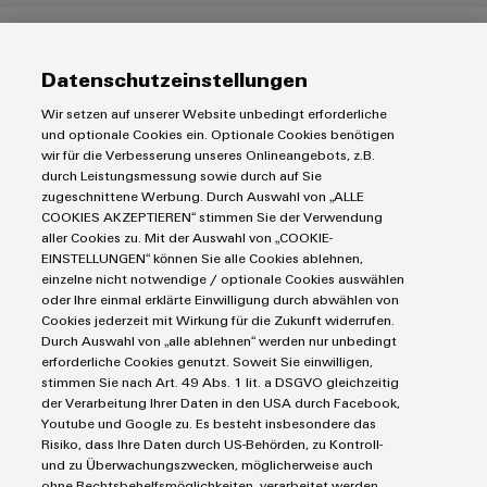
Gestire il cambiamento
Datenschutzeinstellungen
Wir setzen auf unserer Website unbedingt erforderliche
und optionale Cookies ein. Optionale Cookies benötigen
wir für die Verbesserung unseres Onlineangebots, z.B.
durch Leistungsmessung sowie durch auf Sie
zugeschnittene Werbung. Durch Auswahl von „ALLE
COOKIES AKZEPTIEREN“ stimmen Sie der Verwendung
aller Cookies zu. Mit der Auswahl von „COOKIE-
EINSTELLUNGEN“ können Sie alle Cookies ablehnen,
einzelne nicht notwendige / optionale Cookies auswählen
oder Ihre einmal erklärte Einwilligung durch abwählen von
Cookies jederzeit mit Wirkung für die Zukunft widerrufen.
Durch Auswahl von „alle ablehnen“ werden nur unbedingt
erforderliche Cookies genutzt. Soweit Sie einwilligen,
stimmen Sie nach Art. 49 Abs. 1 lit. a DSGVO gleichzeitig
Argomento:
il cambiamento come catalizzatore per guidare
der Verarbeitung Ihrer Daten in den USA durch Facebook,
le attività di distribuzione e la padronanza di requisiti di
Youtube und Google zu. Es besteht insbesondere das
mercato in continua evoluzione, con mentalità pionieristica,
Risiko, dass Ihre Daten durch US-Behörden, zu Kontroll-
und zu Überwachungszwecken, möglicherweise auch
portafoglio flessibile e servizi.
ohne Rechtsbehelfsmöglichkeiten, verarbeitet werden