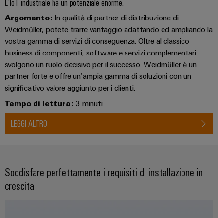
quadro
come
L’IoT industriale ha un potenziale enorme.
tecnologia
elettrico
Argomento:
In qualità di partner di distribuzione di
fondamentale
Weidmüller, potete trarre vantaggio adattando ed ampliando la
per
la
vostra gamma di servizi di conseguenza. Oltre al classico
transizione
Servizio
business di componenti, software e servizi complementari
energetica
di
svolgono un ruolo decisivo per il successo. Weidmüller è un
energia
assemblaggio
partner forte e offre un’ampia gamma di soluzioni con un
eolica
significativo valore aggiunto per i clienti.
Guide
Eccellenza
Tempo di lettura:
3 minuti
operativa
per
nell'energia
morsettiere
LEGGI ALTRO
eolica
preassemblate
Custodie
modificate
Soddisfare perfettamente i requisiti di installazione in
e
crescita
dotate
Assemblaggio