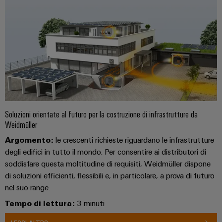
cavi
personalizzato
Nuovi
prodotti
Connettività
pratica per la
vostra
industria. Le
Soluzioni orientate al futuro per la costruzione di infrastrutture da
nostre
novità
Weidmüller
Industrial
Connectivity.
Argomento:
le crescenti richieste riguardano le infrastrutture
degli edifici in tutto il mondo. Per consentire ai distributori di
soddisfare questa moltitudine di requisiti, Weidmüller dispone
di soluzioni efficienti, flessibili e, in particolare, a prova di futuro
nel suo range.
Tempo di lettura:
3 minuti