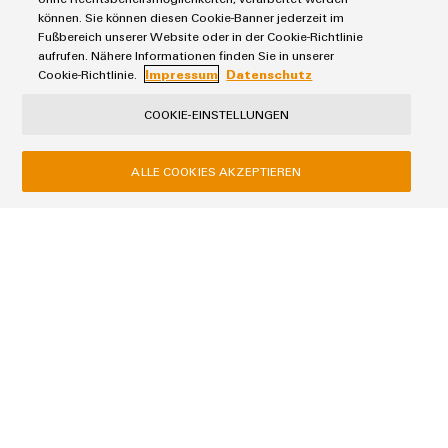
Tempo di lettura:
3 minuti
können. Sie können diesen Cookie-Banner jederzeit im
Fußbereich unserer Website oder in der Cookie-Richtlinie
READ MORE
aufrufen. Nähere Informationen finden Sie in unserer
Cookie-Richtlinie.
Impressum
Datenschutz
COOKIE-EINSTELLUNGEN
ALLE COOKIES AKZEPTIEREN
Complimenti perfetti
Panoramica distribuzione