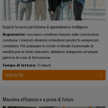
connettori
e
sicurezza
di
PCB
software
funzionamento
con
Servizi
Comandi
soluzioni
per
in
Scoprite la nostra piattaforma di apprendimento intelligente
Sistemi
rete
connettori
I/O
per
Argomento:
successo condiviso basato sulla conoscenza
PCB
l'industria
condivisa: i mercati dinamici richiedono prodotti sempre più
di
Industrial
Produttore
complessi. Per preparare in modo ottimale il personale di
processo
Ethernet
vendita per le sfide crescenti, abbiamo sviluppato un'ampia
di
Fotovoltaico
gamma di corsi di formazione.
apparecchiature
Pannelli
Sfruttare
originali
Tempo di lettura:
3 minuti
touch
l'energia
(OEM)
solare
LEGGI ALTRO
per
Strumenti
il
di
grado
progettazione
di
efficacia
e
Massima efficienza e a prova di futuro
delle
visualizzazione
risorse