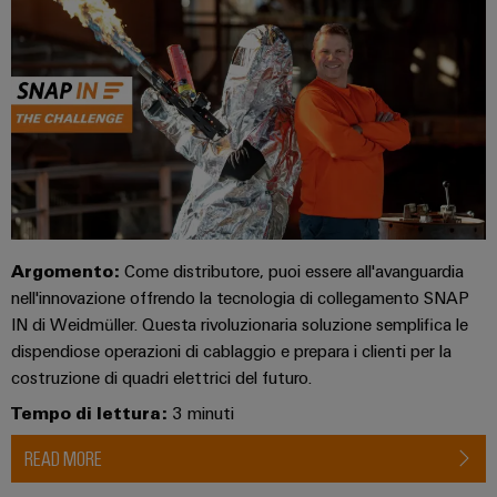
degli
Conformità
Configuratore
energetiche
online
I
edifici
moderne
Interfacce
ambientale
Weidmüller
nostri
di
dei
Newsletter
Infrastrutture
Workplace
partner
servizio
prodotti
Registration
ALL
degli
solutions
SERVICES
edifici
Distribuzione
Box
PSIRT
Richiesta
Soluzioni
di
di
IIoT
per
Dati
first
Sistemi
distribuzione
catalogo
i
e
tecnici
requisiti
e
rete
specifici
Listino
soluzioni
Cataloghi
del
dell’infrastruttura
Argomento:
Come distributore, puoi essere all'avanguardia
prezzi
Componenti
di
prodotti
partner
nell'innovazione offrendo la tecnologia di collegamento SNAP
Automazione
costruzione
elettronici
tecnici
di
IN di Weidmüller. Questa rivoluzionaria soluzione semplifica le
decentrata
Costruzione
automazione
dispendiose operazioni di cablaggio e prepara i clienti per la
Moduli
Promozioni
Riparazioni
di
Soluzioni
costruzione di quadri elettrici del futuro.
relè
e
Find
quadri
Machinery
di
e
Tempo di lettura:
3 minuti
ricambi
your
elettrici
gestione
relè
Infrastruttura
IIoT
READ MORE
Soluzioni
energetica
Corsi
a
degli
per
and