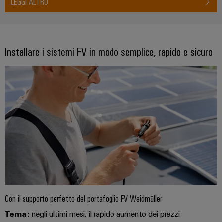
LEGGI ALTRO
Installare i sistemi FV in modo semplice, rapido e sicuro
Configuratore
Weidmüller
Ingegneria
digitale di
livello
successivo:
intuitiva,
semplice,
rapida
Con il supporto perfetto del portafoglio FV Weidmüller
Tema:
negli ultimi mesi, il rapido aumento dei prezzi