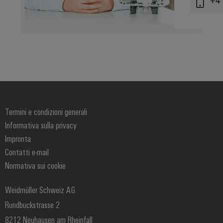
+41
Configuratore
Weidmüller
Ingegneria
digitale di
Termini e condizioni generali
livello
successivo:
Informativa sulla privacy
intuitiva,
semplice,
Impronta
rapida
Contatti e-mail
Normativa sui cookie
Weidmüller Schweiz AG
Rundbuckstrasse 2
8212 Neuhausen am Rheinfall