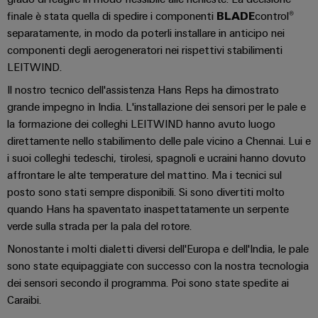
degli
Conformità
Configuratore
energetiche
online
I
finale è stata quella di spedire i componenti
BLADE
control®
edifici
moderne
Interfacce
ambientale
Weidmüller
separatamente, in modo da poterli installare in anticipo nei
nostri
di
dei
Newsletter
Infrastrutture
componenti degli aerogeneratori nei rispettivi stabilimenti
Workplace
partner
servizio
prodotti
Registration
ALL
degli
LEITWIND.
solutions
SERVICES
edifici
Distribuzione
Box
PSIRT
Richiesta
Il nostro tecnico dell'assistenza Hans Reps ha dimostrato
Soluzioni
di
di
grande impegno in India. L'installazione dei sensori per le pale e
IIoT
per
Dati
first
Sistemi
distribuzione
la formazione dei colleghi LEITWIND hanno avuto luogo
catalogo
i
e
tecnici
requisiti
direttamente nello stabilimento delle pale vicino a Chennai. Lui e
e
rete
specifici
Listino
i suoi colleghi tedeschi, tirolesi, spagnoli e ucraini hanno dovuto
soluzioni
Cataloghi
del
dell’infrastruttura
prezzi
affrontare le alte temperature del mattino. Ma i tecnici sul
Componenti
di
prodotti
partner
Automazione
posto sono stati sempre disponibili. Si sono divertiti molto
costruzione
elettronici
tecnici
di
decentrata
quando Hans ha spaventato inaspettatamente un serpente
Costruzione
automazione
Moduli
verde sulla strada per la pala del rotore.
Promozioni
Riparazioni
di
Soluzioni
relè
Nonostante i molti dialetti diversi dell'Europa e dell'India, le pale
e
Find
quadri
Machinery
di
e
sono state equipaggiate con successo con la nostra tecnologia
ricambi
your
elettrici
gestione
relè
dei sensori secondo il programma. Poi sono state spedite ai
Infrastruttura
IIoT
Soluzioni
energetica
Corsi
a
Caraibi.
degli
per
and