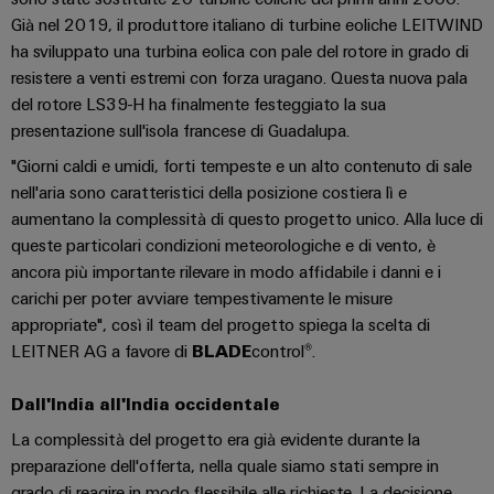
Ethernet
Arancio
EcoLine
Stoccaggio
Già nel 2019, il produttore italiano di turbine eoliche LEITWIND
Servizi
Wübi
Cavi
Mag
Switches
di
ha sviluppato una turbina eolica con pale del rotore in grado di
per
Schütz
di
|
Aktionen
resistere a venti estremi con forza uragano. Questa nuova pala
energia
Quadro
connettori
collegamento,
Rivista
del rotore LS39-H ha finalmente festeggiato la sua
25
Soluzioni
elettrico
PCB
cavi
MultiMark
per
e
presentazione sull'isola francese di Guadalupa.
anni
e
patch
prodotti
Aktionen
i
Ingegneria
di
"Giorni caldi e umidi, forti tempeste e un alto contenuto di sale
per
campo
e
clienti
digitale
sistemi
Weidmüller
nell'aria sono caratteristici della posizione costiera lì e
Auswahlhilfe
cavi
di
Cablaggio
aumentano la complessità di questo progetto unico. Alla luce di
Schweiz
Aktionen
Weidmüller
stoccaggio
Servizi
queste particolari condizioni meteorologiche e di vento, è
sul
Soluzioni
energetico
Academy
di
In
ancora più importante rilevare in modo affidabile i danni e i
THM
(ESS)
campo
di
laboratorio
poche
carichi per poter avviare tempestivamente le misure
Multimark
Human
cablaggio
Trasmissione
Smart
parole
appropriate", così il team del progetto spiega la scelta di
LPC
Resources
del
e
Cabinet
LEITNER AG a favore di
BLADE
control®.
Aktionen
sistema
distribuzione
Supporto
Il
Building
e
Stabilità
Dall'India all'India occidentale
Cablaggio
nostro
Link
e
di
Supporto
Misurazione
degli
Management
utili
La complessità del progetto era già evidente durante la
sicurezza
migrazione
tecnico
smart
per
impianti
preparazione dell'offerta, nella quale siamo stati sempre in
PLC
Shop
reti
grado di reagire in modo flessibile alle richieste. La decisione