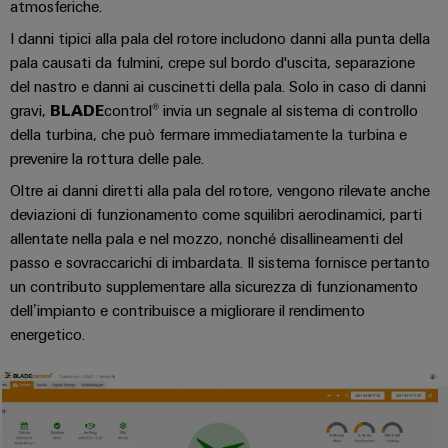
connettori
e
atmosferiche.
sicurezza
di
PCB
software
I danni tipici alla pala del rotore includono danni alla punta della
funzionamento
pala causati da fulmini, crepe sul bordo d'uscita, separazione
con
Servizi
Comandi
soluzioni
del nastro e danni ai cuscinetti della pala. Solo in caso di danni
per
in
gravi,
BLADE
control® invia un segnale al sistema di controllo
Sistemi
rete
connettori
della turbina, che può fermare immediatamente la turbina e
I/O
per
PCB
prevenire la rottura delle pale.
l'industria
di
Industrial
Produttore
Oltre ai danni diretti alla pala del rotore, vengono rilevate anche
processo
Ethernet
deviazioni di funzionamento come squilibri aerodinamici, parti
di
Fotovoltaico
allentate nella pala e nel mozzo, nonché disallineamenti del
apparecchiature
Pannelli
Sfruttare
passo e sovraccarichi di imbardata. Il sistema fornisce pertanto
originali
touch
l'energia
un contributo supplementare alla sicurezza di funzionamento
(OEM)
solare
dell’impianto e contribuisce a migliorare il rendimento
per
Strumenti
il
energetico.
di
grado
progettazione
di
efficacia
e
delle
visualizzazione
risorse