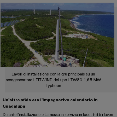
di
stato
le
edifici
SOFTWARE
Automation
sfide
formazione
solido
di
Solution
della
e
costruzione
IIoT
Partner
Amplificatori
webinar
di
partner
e
di
quadri
automazione
elettrici
isolamento
All'ingrosso
Eventi
e
Opzioni
Device
Analitica
e
Partenariati
trasduttori
di
manufacturers
industriale
fiere
di
ordinamento
Soluzioni
Automazione
di
misura
digitali
Fiere
connettività
industriale
mondiali
innovative
Alimentatori
eShop
per
Lavori di installazione con la gru principale su un
ed
IoT
dispositivi
aerogeneratore LEITWIND del tipo LTW80 1,65 MW
Custodie
eventi
Interfaccia
industriale
Typhoon
per
Energia
OCI
Sicurezza
componenti
tradizionale
Interfaccia
Un'altra sfida era l'impegnativo calendario in
industriale
elettronici
Il
futuro
Guadalupa
EDI
per
Piattaforma
Protezione
Durante l'installazione e la messa in servizio in loco, tutti i lavori
la