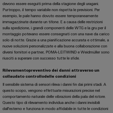
dei
da
devono essere eseguiti prima della stagione degli uragani.
produzione
ALL
servizi
fulmini
energetica
SERVICES
Purtroppo, il tempo variabile non rispetta le previsioni. Per
comprovata
industriali
e
esempio, le pale hanno dovuto essere temporaneamente
easyConnect
sovratensioni
immagazzinate durante un tifone. E a causa delle restrizioni
macchine
sulla spedizione, i grandi componenti delle WTG e la gru per il
Soluzioni
Power
Combiner
per
montaggio potevano essere consegnati con una nave da carico
Plant
i
box
solo di notte. Grazie a una pianificazione accurata e ottimale, a
vari
Controller
per
nuove soluzioni personalizzate e alla buona collaborazione con
settori
il
diversi fornitori e partner, POMA-LEITWIND e Weidmüller sono
della
macchina
fotovoltaico
riusciti a superare con successo tutte le sfide.
e
Device
dell’automazione
Distributori
Manufacturer
Rilevamento
preventivo dei danni attraverso un
di
bus
collaudato controllo
delle condizioni
fabbrica
Morsetti
di
Il sensibile sistema di sensori rileva i danni fin dai primi stadi. A
Oil
per
campo
questo scopo, vengono effettuate misurazioni precise nel
&
circuito
comportamento naturale delle vibrazioni della pala del rotore.
Gas
stampato
Questo tipo di rilevamento individua anche i danni invisibili
Garantire
e
Automazione
dall'esterno e funziona in modo affidabile in tutte le condizioni
la