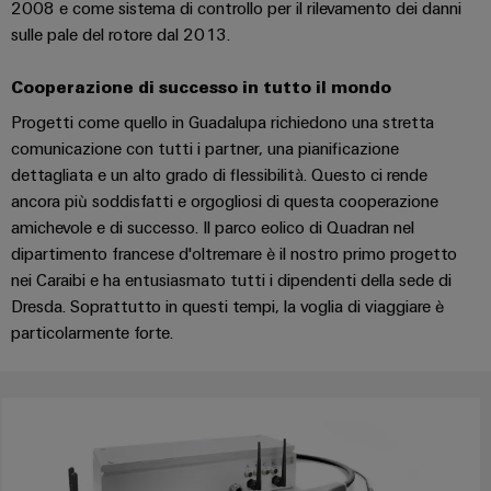
e
2008 e come sistema di controllo per il rilevamento dei danni
per
Accessori
l'industria
sulle pale del rotore dal 2013.
marittima
Utensili
Cooperazione di successo in tutto il mondo
Trattamento
dell’acqua
Progetti come quello in Guadalupa richiedono una stretta
Macchine
comunicazione con tutti i partner, una pianificazione
e
automatiche
dettagliata e un alto grado di flessibilità. Questo ci rende
delle
Software
ancora più soddisfatti e orgogliosi di questa cooperazione
acque
amichevole e di successo. Il parco eolico di Quadran nel
reflue
Marcatori
dipartimento francese d'oltremare è il nostro primo progetto
Soluzioni
nei Caraibi e ha entusiasmato tutti i dipendenti della sede di
per
Stampanti
l’industria
Dresda. Soprattutto in questi tempi, la voglia di viaggiare è
industriali
dell’acqua
particolarmente forte.
e
Illuminazione
delle
acque
industriale
reflue
Infrastruttura
Idrogeno
del
L'idrogeno