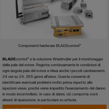
quadro
come
tecnologia
elettrico
fondamentale
per
la
transizione
Servizio
energetica
di
energia
assemblaggio
eolica
Componenti hardware BLADEcontrol®
Guide
Eccellenza
operativa
per
BLADE
control® è la soluzione Weidmüller per il monitoraggio
nell'energia
morsettiere
eolica
delle pale del rotore. Registra continuamente le condizioni di
preassemblate
ogni singola pala del rotore e rileva anche i piccoli cambiamenti,
24 ore su 24, 365 giorni all'anno. Questa consente di
Custodie
identificare eventuali problemi molto prima rispetto alle
modificate
ispezioni visive, poiché viene impedito l'avanzamento del danno
e
in modo incontrollato. In caso di danni, ciò comporta costi
dotate
elevati di riparazione, in particolare su un'isola.
Assemblaggio