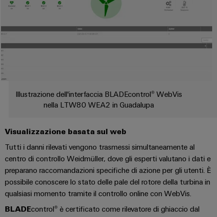
Misura
Industria
dell'energia
ferroviaria
Soluzioni
Weidmüller
moderne
e
Industrial
digitali
AI
per
una
Accesso
mobilità
Illustrazione dell'interfaccia BLADEcontrol® WebVis
rispettosa
remoto
nella LTW80 WEA2 in Guadalupa
del
clima
Piattaforma
nel
dei
Visualizzazione basata sul web
trasporto
ferroviario
servizi
Tutti i danni rilevati vengono trasmessi simultaneamente al
industriali
centro di controllo Weidmüller, dove gli esperti valutano i dati e
Costruzione
easyConnect
preparano raccomandazioni specifiche di azione per gli utenti. È
navale
possibile conoscere lo stato delle pale del rotore della turbina in
Soluzioni
qualsiasi momento tramite il controllo online con WebVis.
di
connessione
Workplace
BLADE
control® è certificato come rilevatore di ghiaccio dal
complete