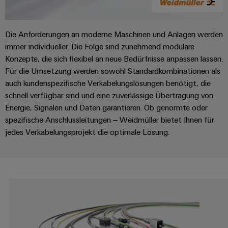
Schaltschrank-
Connector
Wübi
|
und
Switches
&
und
Services
Schütz
Kundenmagazin
-
Aktionen
Migrationslösungen
Feldebene
Die Anforderungen an moderne Maschinen und Anlagen werden
verteilung
Digitales
25
Weidmüller
MultiMark
Serviceschnittstellen
immer individueller. Die Folge sind zunehmend modulare
Stabilität
Feldverdrahtung
Engineering
Jahre
Academy
und
Aktionen
Konzepte, die sich flexibel an neue Bedürfnisse anpassen lassen.
Weidmüller
Verteilerboxen
Sicherheit
Smart
Akkreditiertes
Für die Umsetzung werden sowohl Standardkombinationen als
Human
Schweiz
für
Auswahlhilfe
Cabinet
Labor
auch kundenspezifische Verkabelungslösungen benötigt, die
moderne
Resources
Aktionen
schnell verfügbar sind und eine zuverlässige Übertragung von
Energienetze
Building
Auf
Elektronik
Energie, Signalen und Daten garantieren. Ob genormte oder
Our
den
THM
Gebäudeinfrastruktur
Smart
spezifische Anschlussleitungen – Weidmüller bietet Ihnen für
Support
Management
Punkt
Koppelrelais
Multimark
Lösungen
Metering
jedes Verkabelungsprojekt die optimale Lösung.
für
&
LPC
Technischer
die
Weidmüller
Halbleiterrelais
Aktionen
Support
spezifischen
Presse
Nützliche
Configurator
Anforderungen
Trennverstärker
Links
Gebäudeinstallationsverdrahtung
in
Umweltbezogene
Unternehmensmeldungen
der
Workplace
und
Produktkonformität
Gebäudeinfrastruktur
Webshop
Solutions
Messumformer
Fachpressemeldungen
ZUR
PSIRT
Schaltschrankbau
ÜBERSICHT
Newsletter
Stromversorgungen
Lösungen