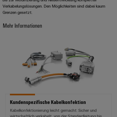
Gehäuse
Verkabelungslösungen. Den Möglichkeiten sind dabei kaum
Grenzen gesetzt.
Kundenspezifische
Kabelkonfektionierung
Mehr Informationen
Kundenspezifische Kabelkonfekti
Produktinnovationen
Praxisnahe
Verbindungen für
Ihre Industrie.
Unsere Neuheiten
im Bereich
Industrial
Connectivity.
Kundenspezifische Kabelkonfektion
Kabelkonfektionierung leicht gemacht: Sicher und
Umwe
wirtschaftlich verkabelt, von der Standardleitung bis
Produ