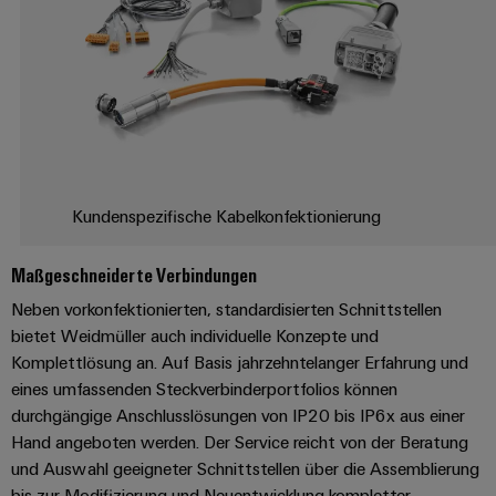
Software
Abwasseraufbereitung
Lösungen
Markierer
für
die
Industriedrucker
Wasser-
und
Industrieleuchte
Abwasserindustrie
Wasserstoff
Cabinet
Kundenspezifische Kabelkonfektionierung
Wasserstoff
Infrastructure
als
Schlüsseltechnologie
Maßgeschneiderte Verbindungen
für
Neben vorkonfektionierten, standardisierten Schnittstellen
Assemblierungsservice
die
Energiewende
bietet Weidmüller auch individuelle Konzepte und
Bestückte
Komplettlösung an. Auf Basis jahrzehntelanger Erfahrung und
Windenergie
Klemmenleisten
eines umfassenden Steckverbinderportfolios können
Effizienter
durchgängige Anschlusslösungen von IP20 bis IP6x aus einer
Betrieb
Modifizierte
von
Hand angeboten werden. Der Service reicht von der Beratung
und
Windparks
und Auswahl geeigneter Schnittstellen über die Assemblierung
bestückte
bis zur Modifizierung und Neuentwicklung kompletter