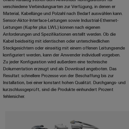
Leiterplattensteckverbinder
Sonnenenergie
AI
verschiedene Verbindungsarten zur Verfügung, in denen er
&
Material, Kabellänge und Polzahl nach Bedarf auswählen kann.
Schienenfahrzeuge
Remote
Leiterplattenklemmen
Sensor-Aktor-Interface-Leitungen sowie Industrial-Ethernet-
Moderne
Access
und
Leitungen (Kupfer plus LWL) können nach eigenen
PCB
digitale
Anforderungen und Spezifikationen erstellt werden. Ob die
Industrial
Connector
Lösungen
Kabel beidseitig mit identischen oder unterschiedlichen
für
Service
Services
Steckgesichtern oder einseitig mit einem offenen Leitungsende
klimafreundliche
Platform
Mobilitat
konfiguriert werden, kann der Anwender individuell vorgeben.
Original
easyConnect
im
Zu jeder Konfiguration wird außerdem eine technische
Equipment
Bahnverkehr
Dokumentation erzeugt und als Download angeboten. Das
Manufacturer
Schiffbau
Resultat: schnellere Prozesse von der Beschaffung bis zur
(OEM)
Werkstatt
Installation, bei einer konstant hohen Qualität. Durchgangs- und
Umfassende
&
Verbindungslösungen
kurzschlussgeprüft, sind die Produkte einhundert Prozent
für
Zubehör
fehlersicher.
die
maritime
Werkzeuge
Industrie
Automaten
Wasseraufbereitung
&