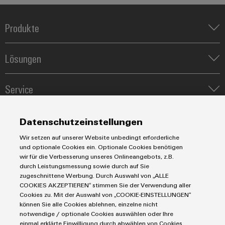
Produkte
Reihenklemmen
Lösungen
Leiterplattensteckverbinder & Leiterplattenklemmen
Blitz- und Überspannungsschutz
Automatisierung
Steuerungen
Service
Energiemanagement-Lösungen
Engineering- und Visualisierungstools
Industrial-IoT-Lösungen
Bestückte Klemmenleisten
Werkzeuge
E-Mobility
Märkte
Modifizierte und bestückte Gehäuse
Datenschutzeinstellungen
Lösungen für Photovoltaikanlagen
Fast Delivery Service
Maschinen und Fabrikautomation
Wir setzen auf unserer Website unbedingt erforderliche
Smart Cabinet Building
Connectivity Consulting
und optionale Cookies ein. Optionale Cookies benötigen
AGB
Energie
Workplace Solutions
wir für die Verbesserung unseres Onlineangebots, z.B.
Weidmüller Configurator
Datenschutzerklärung
Transport
durch Leistungsmessung sowie durch auf Sie
Engineering-Daten
Impressum
zugeschnittene Werbung. Durch Auswahl von „ALLE
Gerätehersteller
COOKIES AKZEPTIEREN“ stimmen Sie der Verwendung aller
eShop
E-Mail Kontakte
Prozess
Cookies zu. Mit der Auswahl von „COOKIE-EINSTELLUNGEN“
Cookie Richtlinie
Distribution
können Sie alle Cookies ablehnen, einzelne nicht
notwendige / optionale Cookies auswählen oder Ihre
IIoT Partner Netzwerk
einmal erklärte Einwilligung durch abwählen von Cookies