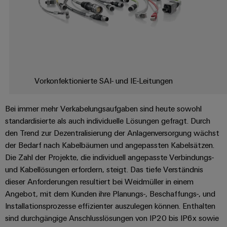
Registration
Engineering
für
Systeme
Unsere
Elektronikgehäuse
die
Daten
und
Kataloganforderung
Partner
Herausforderungen
Blitz-
im
Lösungen
Gebäudeinfrastruktur " title="
Gebäudeinfras
Technische
Preisliste
Schaltschrankbau
Vertrieb
und
Produktkataloge
Dezentrale
Überspannungsschutz
Gerätehersteller
IIoT
Automatisierung
Reparatur
Innovative
Vorkonfektionierte SAI- und IE-Leitungen
and
Aktionen
PV
Verbindungslösungen
und
Energiemanagement-
Automation
für
Generatoranschlusskästen
Ersatzteile
Maschinenbau
Lösungen
Geräte
Partner
Bei immer mehr Verkabelungsaufgaben sind heute sowohl
Feldbusverteiler
Netzwerk
standardisierte als auch individuelle Lösungen gefragt. Durch
Trainings
Konventionelle
Gebäudeinfrastruktur
IIoT
den Trend zur Dezentralisierung der Anlagenversorgung wächst
und
Energieerzeugung
&
IIoT
der Bedarf nach Kabelbäumen und angepassten Kabelsätzen.
Webinare
Zukunftssicherheit
Automation
and
Automatisierung
Die Zahl der Projekte, die individuell angepasste Verbindungs-
für
Partner
Software
Automation
bewährte
&
und Kabellösungen erfordern, steigt. Das tiefe Verständnis
Energieerzeugung
Solution
dieser Anforderungen resultiert bei Weidmüller in einem
Software
Grosshandel
Digitale
Industrial
Angebot, mit dem Kunden ihre Planungs-, Beschaffungs-, und
Partner
Maschinenbau
Bestellmöglichkeiten
Analytics
Steuerungen
Partnerschaften
Installationsprozesse effizienter auszulegen können. Enthalten
finden
Lösungen
sind durchgängige Anschlusslösungen von IP20 bis IP6x sowie
für
eShop
Industrial
I/O-