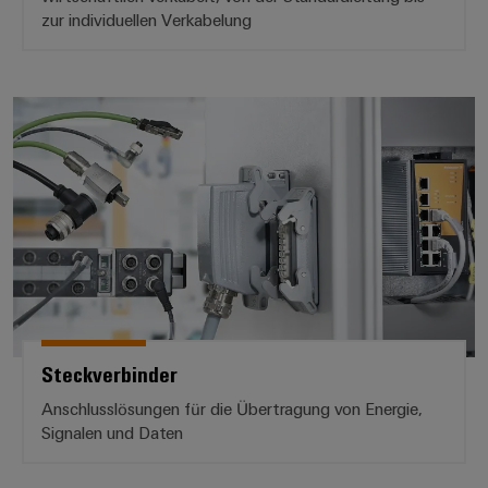
zur individuellen Verkabelung
Schne
einfa
REACH
PCF-D
herun
Steckverbinder
Weidmüller
Configurator
Digital
Engineering
auf einem
neuen Niveau
‒ intuitiv,
unkompliziert,
schnell
Steckverbinder
Anschlusslösungen für die Übertragung von Energie,
Signalen und Daten