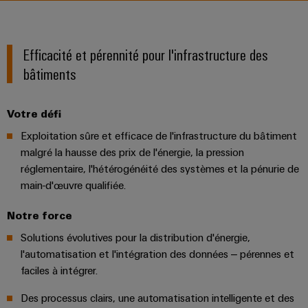
Équipe
les
PROeco
CUBESERIES
de
débrochables
de
Assemblage
Société
solutions
II
Aktionen
raccordement
Weidmüller
de
ALL
Weidmüller
peuvent
Blocs
SERVICES
être
Aktionen
Efficacité et pérennité pour l'infrastructure des
PUSH-
câbles
Schweiz
INSTA
expérimentées.
de
Faits
À propos de nous
IN
spécifiques
bâtiments
AG
PRObas
POWER
jonction
et
Centre
Aktionen
Aktionen
Microréseaux
enfichables
chiffres
Service
Comment
de
Promotions
Votre défi
DC
pour
de
nous
données
PRO
Durabilité
circuit
livraison
Exploitation sûre et efficace de l'infrastructure du bâtiment
trouver
ALL
Solutions
ECO
u-
SERVICES
imprimé
malgré la hausse des prix de l'énergie, la pression
rapide
et
Conformité
Global
II
OS
produits
réglementaire, l'hétérogénéité des systèmes et la pénurie de
et
pour
Aktionen
edge
Sites
main-d'œuvre qualifiée.
connecteurs
Nouvelles
les
computing
Services
centres
pour
Energy
Informations
Notre force
Les
de
de
circuit
Meter
5G
données
et
succès
Solutions évolutives pour la distribution d'énergie,
conseil
imprimé
:
Aktionen
industrielle
certificats
de
l'automatisation et l'intégration des données – pérennes et
efficaces,
et
de
Systèmes
nos
faciles à intégrer.
fiables,
Steuerstromverteilung
Single
d'ingénierie
évolutifs
gestion
de
clients
Aktionen
Pair
numérique
Des processus clairs, une automatisation intelligente et des
coffrets