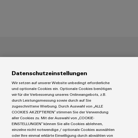
raccordement
services
complètes
industriels
pour
easyConnect
l'industrie
maritime
Traitement
Workplace
de
et
l'eau
accessoires
et
Boîtier de raccordement du géné
des
Outils
Datenschutzeinstellungen
eaux
Machines
usées
Wir setzen auf unserer Website unbedingt erforderliche
und optionale Cookies ein. Optionale Cookies benötigen
automatiques
Solutions
wir für die Verbesserung unseres Onlineangebots, z.B.
pour
durch Leistungsmessung sowie durch auf Sie
l'industrie
Logiciels
zugeschnittene Werbung. Durch Auswahl von „ALLE
de
COOKIES AKZEPTIEREN“ stimmen Sie der Verwendung
l'eau
Repérages
aller Cookies zu. Mit der Auswahl von „COOKIE-
et
EINSTELLUNGEN“ können Sie alle Cookies ablehnen,
des
Imprimantes
einzelne nicht notwendige / optionale Cookies auswählen
eaux
oder Ihre einmal erklärte Einwilligung durch abwählen von
Boîtier de raccordement du générateur PV
usées