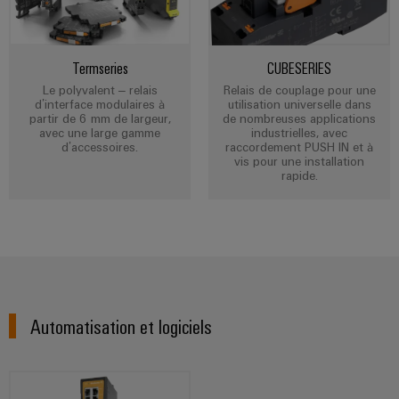
industriels
production
Options
d'énergie
easyConnect
Protection
de
éprouvée
contre
commande
Contrôleur
Termseries
CUBESERIES
la
Machines
numérique
de
Le polyvalent – relais
Relais de couplage pour une
foudre
Solutions
d’interface modulaires à
utilisation universelle dans
centrale
pour
partir de 6 mm de largeur,
de nombreuses applications
et
eShop
les
avec une large gamme
industrielles, avec
électrique
la
d’accessoires.
raccordement PUSH IN et à
différents
Interface
vis pour une installation
secteurs
surtension
rapide.
OCI
de
la
Fabricant
Boîtiers
machine
INTERFACE
d'équipements
de
et
EDI
de
raccordement
Blocs
l'automatisation
du
d'usines
de
ALL
générateur
jonction
SERVICES
Pétrole
PV
Automatisation et logiciels
enfichables
et
pour
Répartiteurs
gaz
circuit
de
Sécurisation