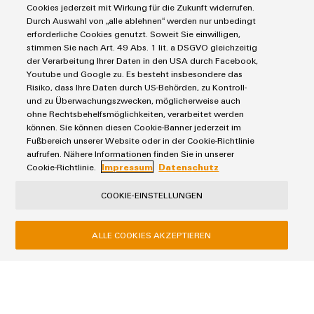
industrielles
Cookies jederzeit mit Wirkung für die Zukunft widerrufen.
Next
Durch Auswahl von „alle ablehnen“ werden nur unbedingt
Hydrogène
Éclairage
erforderliche Cookies genutzt. Soweit Sie einwilligen,
Câblage facile, rapide et sûr des systèmes
L'hydrogène
industriel
stimmen Sie nach Art. 49 Abs. 1 lit. a DSGVO gleichzeitig
photovoltaïques résidentiels et commerciaux
comme
der Verarbeitung Ihrer Daten in den USA durch Facebook,
technologie
Youtube und Google zu. Es besteht insbesondere das
Infrastructure
essentielle
Risiko, dass Ihre Daten durch US-Behörden, zu Kontroll-
de
pour
und zu Überwachungszwecken, möglicherweise auch
la
l'armoire
Protection contre les surtensions
ohne Rechtsbehelfsmöglichkeiten, verarbeitet werden
transition
können. Sie können diesen Cookie-Banner jederzeit im
de
énergétique
Fußbereich unserer Website oder in der Cookie-Richtlinie
distribution
aufrufen. Nähere Informationen finden Sie in unserer
Énergie
Cookie-Richtlinie.
Impressum
Datenschutz
éolienne
Excellence
COOKIE-EINSTELLUNGEN
Service
opérationnelle
d'assemblage
dans
le
ALLE COOKIES AKZEPTIEREN
Rails
domaine
de
de
l'énergie
Protection contre les surtensions dans les
raccordement
éolienne
systèmes d'énergie
équipés