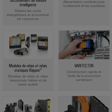
Modules
raccordement de mesure
Promotions
techniques
et
Alimentation continue pour
d'automatisation
la
intelligente
le bâtiment et les machines
de
construction
logiciels
Machinery
Réduire les coûts
Catalogues
d'armoire
relais
d'automatisation
énergétiques et économiser
produits
les ressources
et
Fabricants
Événements
Infrastructure
techniques
Analytique
relais
d'équipements
et
du
industrielle
statiques
Solutions
salons
bâtiment
Réparations
de
et
Automatisation
Amplificateurs
technique
Salons
pièces
de
industrielle
de
et
raccordement
partenaire
de
séparation
innovantes
événements
IoT
rechange
et
pour
Commerce
mondiaux
Modules de relais et relais
VARITECTOR
industriel
les
convertisseurs
statiques Klippon®
de
Cours
Construction rapide et
appareils
de
facile de la protection
Modules de relais et relais
Sécurité
gros
de
surtension
temporisés fiables et de
Une
mesure
industrielle
formation
haute qualité
Partenariats
énergie
et
Alimentations
Plateforme
traditionnelle
webinaires
de
L'avenir
Boîtiers
de
services
électroniques
la