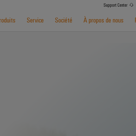
Support Center
roduits
Service
Société
À propos de nous