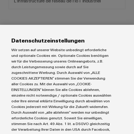
imprimé
L'infrastructure de réseau de l'IoT industriel
des
bus
fonctionnements
et
de
avec
connecteurs
terrain
des
solutions
pour
en
circuit
réseau
imprimé
Automatisation
Datenschutzeinstellungen
pour
Produits
l'industrie
et
Wir setzen auf unserer Website unbedingt erforderliche
Services
des
logiciels
Blocs de jonction
und optionale Cookies ein. Optionale Cookies benötigen
process
de
wir für die Verbesserung unseres Onlineangebots, z.B.
Solutions
Blocs de jonction enfichables pour circuit imprimé
durch Leistungsmessung sowie durch auf Sie
connecteurs
Commandes
Énergie
Protection contre la foudre et les surtensions
zugeschnittene Werbung. Durch Auswahl von „ALLE
Automatisation décentralisée
pour
photovoltaïque
COOKIES AKZEPTIEREN“ stimmen Sie der Verwendung
Commandes et Edge
Service
Systèmes
Solutions de gestion énergétique
circuit
Exploiter
aller Cookies zu. Mit der Auswahl von „COOKIE-
Outils d'ingénierie et de visualisation
d'E/S
l'énergie
IoT industriel
EINSTELLUNGEN“ können Sie alle Cookies ablehnen,
imprimé
Rails de raccordement équipés
solaire
Outils professionnels
einzelne nicht notwendige / optionale Cookies auswählen
E-mobilité
Marchés et industries
Boîtiers modifiés et équipés
Ethernet
pour
oder Ihre einmal erklärte Einwilligung durch abwählen von
Fabricant
Énergie photovoltaïque
l'efficacité
Cookies jederzeit mit Wirkung für die Zukunft widerrufen.
Service de livraison rapide
industriel
Machine et Automatisation d'usines
d'équipements
des
Durch Auswahl von „alle ablehnen“ werden nur unbedingt
Smart Cabinet Building
Conseils en matière de connectivité
Conditions générales
ressources
Énergie
erforderliche Cookies genutzt. Soweit Sie einwilligen,
d'origine
Écrans
Solutions Workplace
Weidmüller Configurator
stimmen Sie nach Art. 49 Abs. 1 lit. a DSGVO gleichzeitig
Politique de confidentialité
Transport
(OEM)
Chemin
tactiles
der Verarbeitung Ihrer Daten in den USA durch Facebook,
Données techniques
Mentions légales