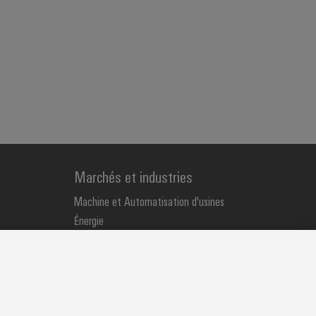
Marchés et industries
Machine et Automatisation d'usines
Énergie
Transport
Fabricant d'équipements
Process
Distribution
Réseau de partenaires IIoT et automatisation