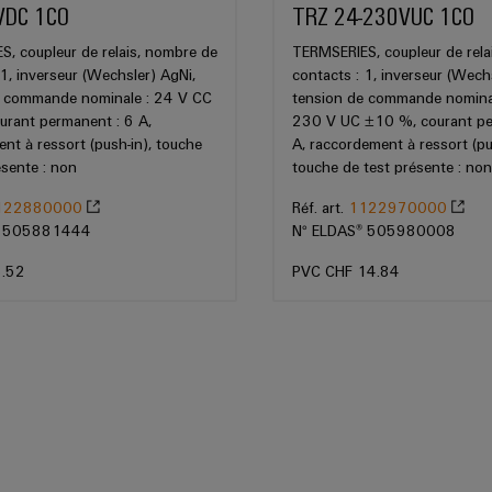
VDC 1CO
TRZ 24-230VUC 1CO
, coupleur de relais, nombre de
TERMSERIES, coupleur de rela
 1, inverseur (Wechsler) AgNi,
contacts : 1, inverseur (Wech
e commande nominale : 24 V CC
tension de commande nomina
rant permanent : 6 A,
230 V UC ±10 %, courant pe
nt à ressort (push-in), touche
A, raccordement à ressort (pu
ésente : non
touche de test présente : non
122880000
Réf. art.
1122970000
® 505881444
N° ELDAS® 505980008
5.52
PVC CHF 14.84