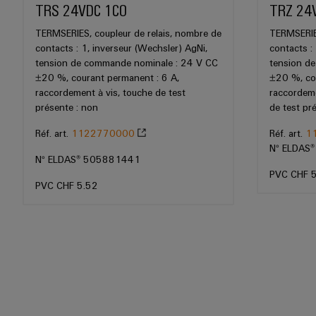
TRS 24VDC 1CO
TRZ 24
TERMSERIES, coupleur de relais, nombre de
TERMSERIES
contacts : 1, inverseur (Wechsler) AgNi,
contacts :
tension de commande nominale : 24 V CC
tension d
±20 %, courant permanent : 6 A,
±20 %, cou
raccordement à vis, touche de test
raccordeme
présente : non
de test pr
Réf. art.
1122770000
Réf. art.
1
N° ELDAS
N° ELDAS® 505881441
PVC CHF 
PVC CHF 5.52