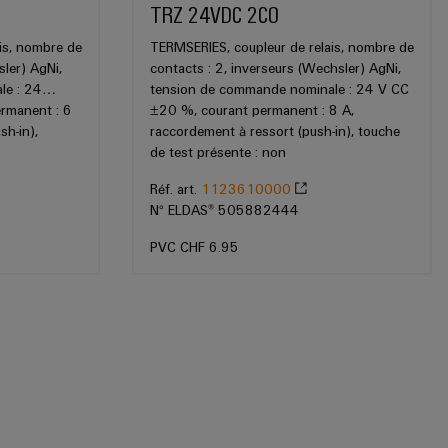
TRZ 24VDC 2CO
is, nombre de
TERMSERIES, coupleur de relais, nombre de
sler) AgNi,
contacts : 2, inverseurs (Wechsler) AgNi,
le : 24…
tension de commande nominale : 24 V CC
rmanent : 6
±20 %, courant permanent : 8 A,
sh-in),
raccordement à ressort (push-in), touche
de test présente : non
Réf. art.
1123610000
N° ELDAS® 505882444
PVC CHF 6.95