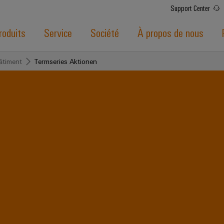
Support Center
roduits
Service
Société
À propos de nous
bâtiment
Termseries Aktionen