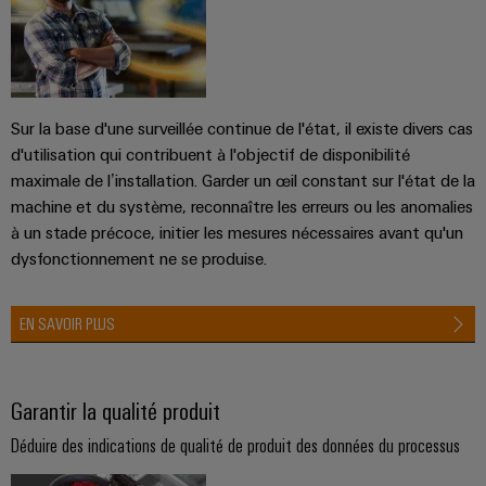
Modules
Promotions
techniques
et
d'automatisation
la
de
construction
logiciels
Machinery
Catalogues
d'armoire
relais
d'automatisation
produits
et
Fabricants
Événements
Infrastructure
techniques
Analytique
relais
d'équipements
et
du
Sur la base d'une surveillée continue de l'état, il existe divers cas
industrielle
statiques
Solutions
salons
bâtiment
Réparations
d'utilisation qui contribuent à l'objectif de disponibilité
de
et
maximale de l’installation. Garder un œil constant sur l'état de la
Automatisation
Amplificateurs
technique
Salons
machine et du système, reconnaître les erreurs ou les anomalies
pièces
de
industrielle
de
et
raccordement
partenaire
à un stade précoce, initier les mesures nécessaires avant qu'un
de
séparation
innovantes
événements
dysfonctionnement ne se produise.
IoT
rechange
et
pour
Commerce
mondiaux
industriel
les
convertisseurs
de
Cours
appareils
EN SAVOIR PLUS
de
Sécurité
gros
de
Une
mesure
industrielle
formation
Partenariats
énergie
et
Alimentations
Garantir la qualité produit
Plateforme
traditionnelle
webinaires
de
L'avenir
Déduire des indications de qualité de produit des données du processus
Boîtiers
de
services
électroniques
la