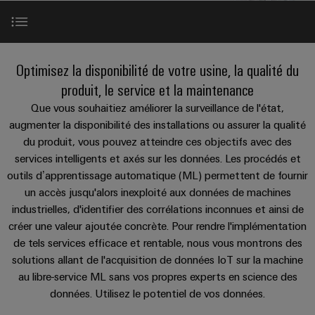
Équipe
les
PROeco
CUBESERIES
de
débrochables
de
Assemblage
Société
solutions
II
Aktionen
raccordement
Weidmüller
de
ALL
Weidmüller
peuvent
Blocs
SERVICES
être
Aktionen
PUSH-
câbles
Schweiz
Applications
INSTA
expérimentées.
de
Faits
Optimisez la disponibilité de votre usine, la qualité du
À propos de nous
IN
spécifiques
AG
PRObas
POWER
jonction
et
produit, le service et la maintenance
Centre
Aktionen
Aktionen
Microréseaux
enfichables
chiffres
Service
Comment
Notre portefeuille
de
Que vous souhaitiez améliorer la surveillance de l'état,
Promotions
DC
pour
de
nous
augmenter la disponibilité des installations ou assurer la qualité
données
PRO
Durabilité
circuit
livraison
trouver
du produit, vous pouvez atteindre ces objectifs avec des
ALL
Solutions
Références
ECO
u-
SERVICES
imprimé
rapide
et
services intelligents et axés sur les données. Les procédés et
Conformité
Global
II
OS
produits
et
outils d’apprentissage automatique (ML) permettent de fournir
pour
Aktionen
edge
Compléments parfaits
Sites
connecteurs
Nouvelles
un accès jusqu'alors inexploité aux données de machines
les
computing
Services
industrielles, d'identifier des corrélations inconnues et ainsi de
centres
pour
Energy
Informations
Les
de
créer une valeur ajoutée concrète. Pour rendre l'implémentation
de
circuit
Meter
5G
données
et
succès
de tels services efficace et rentable, nous vous montrons des
conseil
imprimé
:
Aktionen
industrielle
certificats
de
solutions allant de l'acquisition de données IoT sur la machine
efficaces,
et
de
Systèmes
nos
au libre-service ML sans vos propres experts en science des
fiables,
Steuerstromverteilung
Single
d'ingénierie
évolutifs
gestion
données. Utilisez le potentiel de vos données.
de
clients
Aktionen
Pair
numérique
coffrets