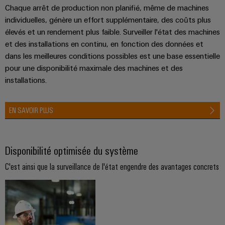
dans
Liens
l'énergie
Câblage
Chaque arrêt de production non planifié, même de machines
Solutions
les
utiles
Services
Infrastructure
Distribution
système
individuelles, génère un effort supplémentaire, des coûts plus
Workplace
bâtiments
de
bâtiment
élevés et un rendement plus faible. Surveiller l'état des machines
API
Boutique
laboratoire
Réseau
et des installations en continu, en fonction des données et
Solutions
et
en
de
pour
ALL
dans les meilleures conditions possibles est une base essentielle
solutions
ligne
Systèmes
les
SERVICES
partenaires
pour une disponibilité maximale des machines et des
de
besoins
et
Support
IIoT
installations.
Newsletter
spécifiques
migration
solutions
de
et
Registration
Support
first
la
automatisation
Interfaces
Automatisation
EN SAVOIR PLUS
construction
technique
Demande
d'accès
d'infrastructures
décentralisée
Trouvez
de
Conformité
Construction
votre
Boîtiers
catalogue
Solutions
environnementale
Disponibilité optimisée du système
d'armoire
partenaire
de
de
du
Liste
Des
pour
C'est ainsi que la surveillance de l'état engendre des avantages concrets
distribution
gestion
produit
solutions
de
vos
de
pour
prix
solutions
PSIRT
relever
l'énergie
les
Électronique
d'IIoT
défis
Données
IIoT
et
de