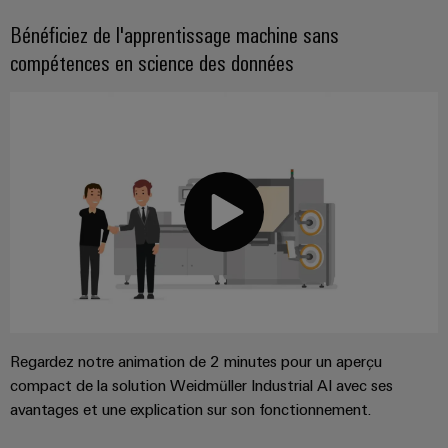
connectivité
industrielle.
Bénéficiez de l'apprentissage machine sans
compétences en science des données
Weidmüller
Configurator
Regardez notre animation de 2 minutes pour un aperçu
Ingénierie
compact de la solution Weidmüller Industrial AI avec ses
numérique
avantages et une explication sur son fonctionnement.
d'un niveau
supérieur -
intuitive,