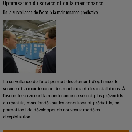
imprimé
des
Optimisation du service et de la maintenance
bus
fonctionnements
et
de
De la surveillance de l'état à la maintenance prédictive
avec
connecteurs
terrain
des
solutions
pour
en
circuit
réseau
imprimé
Automatisation
pour
l'industrie
et
Services
des
logiciels
process
de
connecteurs
Commandes
Énergie
pour
photovoltaïque
Systèmes
La surveillance de l'état permet directement d'optimiser le
circuit
Exploiter
d'E/S
l'énergie
service et la maintenance des machines et des installations. À
imprimé
solaire
l'avenir, le service et la maintenance ne seront plus préventifs
Ethernet
pour
Fabricant
ou réactifs, mais fondés sur les conditions et prédictifs, en
l'efficacité
industriel
d'équipements
permettant de développer de nouveaux modèles
des
ressources
d’exploitation.
d'origine
Écrans
(OEM)
Chemin
tactiles