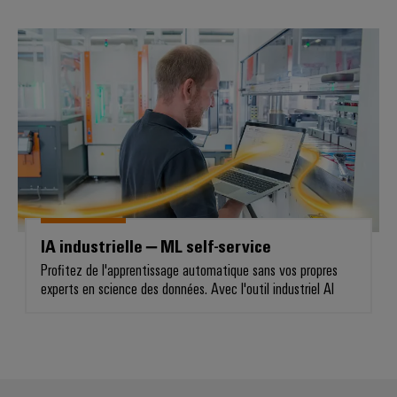
Boîtiers
IA industrielle – ML self-service
modifiés
et
équipés
Assemblage
de
câbles
spécifiques
IA industrielle – ML self-service
Nouveautés
Profitez de l'apprentissage automatique sans vos propres
produits
experts en science des données. Avec l'outil industriel AI
Technique de
raccordement
pratique pour
votre
industrie. Nos
innovations
pour la