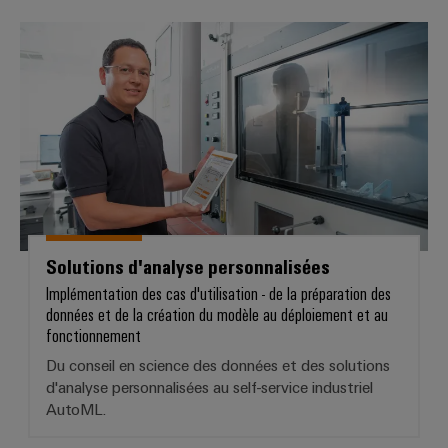
industrielles
Hydrogène
Solutions d'analyse personnalisée
Éclairage
L'hydrogène
industriel
comme
technologie
Infrastructure
essentielle
de
pour
la
l'armoire
transition
de
énergétique
distribution
Énergie
éolienne
Solutions d'analyse personnalisées
Excellence
Service
Implémentation des cas d'utilisation - de la préparation des
opérationnelle
d'assemblage
données et de la création du modèle au déploiement et au
dans
fonctionnement
le
Rails
domaine
Du conseil en science des données et des solutions
de
de
d'analyse personnalisées au self-service industriel
l'énergie
raccordement
AutoML.
éolienne
équipés