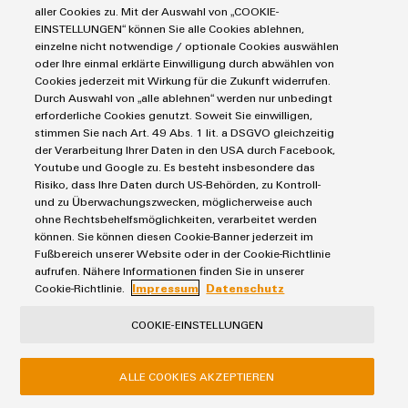
aller Cookies zu. Mit der Auswahl von „COOKIE-
EINSTELLUNGEN“ können Sie alle Cookies ablehnen,
einzelne nicht notwendige / optionale Cookies auswählen
oder Ihre einmal erklärte Einwilligung durch abwählen von
Cookies jederzeit mit Wirkung für die Zukunft widerrufen.
Durch Auswahl von „alle ablehnen“ werden nur unbedingt
erforderliche Cookies genutzt. Soweit Sie einwilligen,
stimmen Sie nach Art. 49 Abs. 1 lit. a DSGVO gleichzeitig
der Verarbeitung Ihrer Daten in den USA durch Facebook,
Youtube und Google zu. Es besteht insbesondere das
easyConnect - Votre plate-forme de
Risiko, dass Ihre Daten durch US-Behörden, zu Kontroll-
services industriels
und zu Überwachungszwecken, möglicherweise auch
ohne Rechtsbehelfsmöglichkeiten, verarbeitet werden
Votre billet pour le monde des services numériques
können. Sie können diesen Cookie-Banner jederzeit im
Fußbereich unserer Website oder in der Cookie-Richtlinie
Numérique. Intégré - Simplifié.
aufrufen. Nähere Informationen finden Sie in unserer
Cookie-Richtlinie.
Impressum
Datenschutz
COOKIE-EINSTELLUNGEN
ALLE COOKIES AKZEPTIEREN
Produits