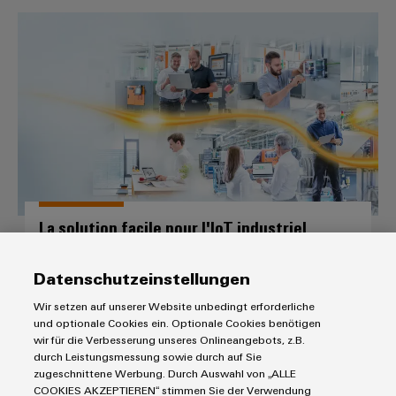
La solution facile pour l'IoT indust
La solution facile pour l'IoT industriel
"Des données à la valeur" avec notre portefeuille complet et
pérenne IIoT
Datenschutzeinstellungen
Construire sur l'ouverture.
Wir setzen auf unserer Website unbedingt erforderliche
und optionale Cookies ein. Optionale Cookies benötigen
wir für die Verbesserung unseres Onlineangebots, z.B.
durch Leistungsmessung sowie durch auf Sie
easyConnect - Votre plate-forme d
zugeschnittene Werbung. Durch Auswahl von „ALLE
COOKIES AKZEPTIEREN“ stimmen Sie der Verwendung