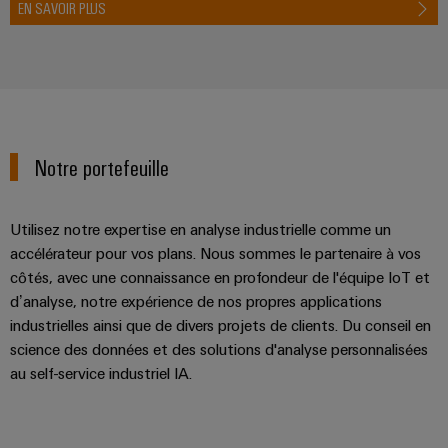
de
EN SAVOIR PLUS
Outils
fer
d'ingénierie
Des
et
solutions
modernes
de
et
visualisation
numériques
pour
Notre portefeuille
Mesure
une
mobilité
d'énergie
respectueuse
Utilisez notre expertise en analyse industrielle comme un
du
Weidmüller
climat
accélérateur pour vos plans. Nous sommes le partenaire à vos
IA
dans
côtés, avec une connaissance en profondeur de l'équipe IoT et
le
industrielle
d’analyse, notre expérience de nos propres applications
transport
industrielles ainsi que de divers projets de clients. Du conseil en
ferrooviaire
Accès
science des données et des solutions d'analyse personnalisées
distant
Construction
au self-service industriel IA.
navale
Plateforme
Solutions
de
de