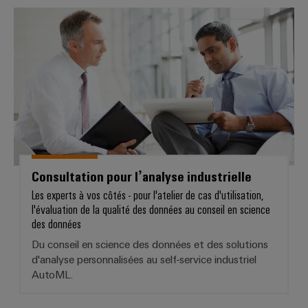
raccordement
services
complètes
Consultation pour l’analyse indust
industriels
pour
easyConnect
l'industrie
maritime
Traitement
Workplace
de
et
l'eau
accessoires
et
des
Outils
eaux
Consultation pour l’analyse industrielle
Machines
usées
Les experts à vos côtés - pour l'atelier de cas d'utilisation,
automatiques
Solutions
l'évaluation de la qualité des données au conseil en science
pour
des données
l'industrie
Logiciels
de
Du conseil en science des données et des solutions
l'eau
d'analyse personnalisées au self-service industriel
Repérages
et
AutoML.
des
Imprimantes
eaux
usées