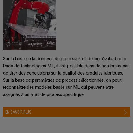
industriels
production
Options
d'énergie
easyConnect
Protection
de
éprouvée
contre
commande
Contrôleur
la
Machines
numérique
de
foudre
Solutions
centrale
pour
et
eShop
les
électrique
la
différents
Interface
secteurs
surtension
Sur la base de la données du processus et de leur évaluation à
OCI
de
l'aide de technologies ML, il est possible dans de nombreux cas
la
Fabricant
Boîtiers
machine
de tirer des conclusions sur la qualité des produits fabriqués.
INTERFACE
d'équipements
de
et
Sur la base de paramètres de process sélectionnés, on peut
EDI
de
raccordement
reconnaître des modèles basés sur ML qui peuvent être
Blocs
l'automatisation
du
assignés à un état de process spécifique.
d'usines
de
ALL
générateur
jonction
SERVICES
Pétrole
PV
enfichables
EN SAVOIR PLUS
et
pour
Répartiteurs
gaz
circuit
de
Sécurisation