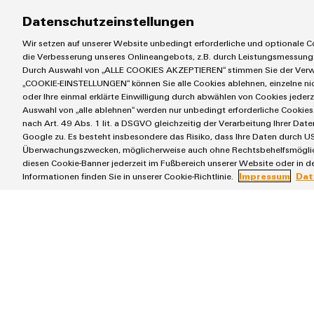
Datenschutzeinstellungen
Wir setzen auf unserer Website unbedingt erforderliche und optionale Co
Découvrez maintenant – et 
die Verbesserung unseres Onlineangebots, z.B. durch Leistungsmessung
Durch Auswahl von „ALLE COOKIES AKZEPTIEREN“ stimmen Sie der Verwe
„COOKIE-EINSTELLUNGEN“ können Sie alle Cookies ablehnen, einzelne n
Parcourez tous les produits en promotion, comparez les
oder Ihre einmal erklärte Einwilligung durch abwählen von Cookies jederz
Auswahl von „alle ablehnen“ werden nur unbedingt erforderliche Cookies 
Votre avantage prix. Votre application. Votre d
nach Art. 49 Abs. 1 lit. a DSGVO gleichzeitig der Verarbeitung Ihrer D
Google zu. Es besteht insbesondere das Risiko, dass Ihre Daten durch US
Überwachungszwecken, möglicherweise auch ohne Rechtsbehelfsmöglichk
diesen Cookie-Banner jederzeit im Fußbereich unserer Website oder in de
Nos solutions pour l’armoir
Informationen finden Sie in unserer Cookie-Richtlinie.
Impressum
Dat