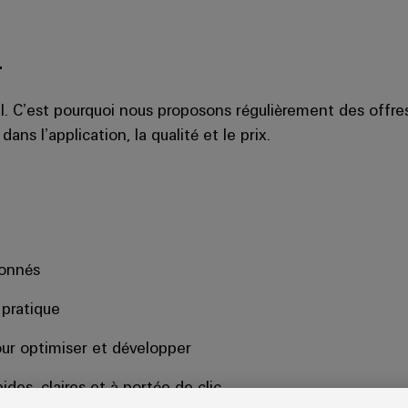
r
el. C’est pourquoi nous proposons régulièrement des offre
ns l’application, la qualité et le prix.
ionnés
 pratique
our optimiser et développer
ides, claires et à portée de clic