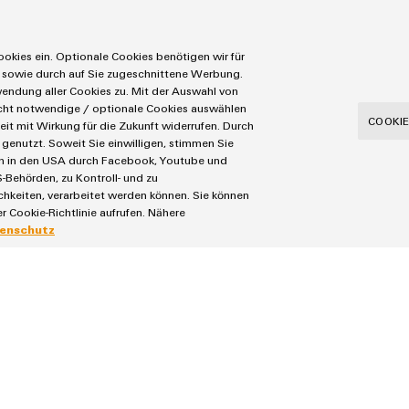
okies ein. Optionale Cookies benötigen wir für
profitez-en immédiatement !
 sowie durch auf Sie zugeschnittene Werbung.
ndung aller Cookies zu. Mit der Auswahl von
icht notwendige / optionale Cookies auswählen
 solutions systèmes et assurez-vous vos avantages.
COOKIE
eit mit Wirkung für die Zukunft widerrufen. Durch
genutzt. Soweit Sie einwilligen, stimmen Sie
écision – avec Weidmüller.
aten in den USA durch Facebook, Youtube und
-Behörden, zu Kontroll- und zu
eiten, verarbeitet werden können. Sie können
r Cookie-Richtlinie aufrufen. Nähere
e et le terrain
enschutz