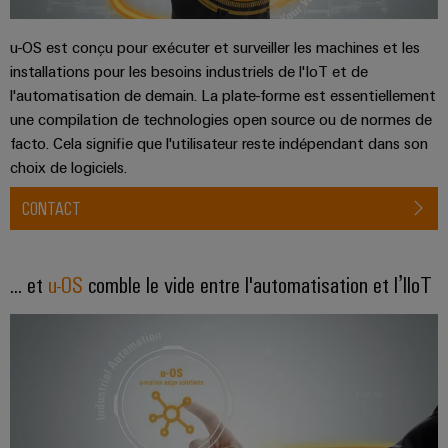
de
Outils
fer
u-OS est conçu pour exécuter et surveiller les machines et les
d'ingénierie
Des
installations pour les besoins industriels de l'IoT et de
et
solutions
l'automatisation de demain. La plate-forme est essentiellement
modernes
de
et
une compilation de technologies open source ou de normes de
visualisation
numériques
facto. Cela signifie que l'utilisateur reste indépendant dans son
pour
choix de logiciels.
Mesure
une
mobilité
d'énergie
CONTACT
respectueuse
du
Weidmüller
climat
IA
dans
... et
u-OS
comble le vide entre l'automatisation et l’IIoT
le
industrielle
transport
ferrooviaire
Accès
distant
Construction
navale
Plateforme
Solutions
de
de