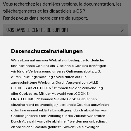
Vous recherchez les dernières versions, la documentation, les
téléchargements et les didacticiels u-OS ?
Rendez-vous dans notre centre de support.
U-OS DANS LE CENTRE DE SUPPORT
Entrons en contact
pour établir des connexions dans
Datenschutzeinstellungen
l'IoT industriel et l'automatisation
Wir setzen auf unserer Website unbedingt erforderliche
Weidmüller est un partenaire en technique de raccordement
und optionale Cookies ein. Optionale Cookies benötigen
industriel et un pionnier dans la technologie de connexion.
u-
wir für die Verbesserung unseres Onlineangebots, z.B.
OS
fournit la base pour concevoir votre IoT industrielle
durch Leistungsmessung sowie durch auf Sie
zugeschnittene Werbung. Durch Auswahl von „ALLE
individuelle et votre solution d'automatisation. Nous vous
COOKIES AKZEPTIEREN“ stimmen Sie der Verwendung
permettons de bénéficier d’une plus grande valeur ajoutée à
aller Cookies zu. Mit der Auswahl von „COOKIE-
partir de vos données et en même temps d'être indépendant
EINSTELLUNGEN“ können Sie alle Cookies ablehnen,
einzelne nicht notwendige / optionale Cookies auswählen
des fournisseurs uniques.
oder Ihre einmal erklärte Einwilligung durch abwählen von
Cookies jederzeit mit Wirkung für die Zukunft widerrufen.
Durch Auswahl von „alle ablehnen“ werden nur unbedingt
erforderliche Cookies genutzt. Soweit Sie einwilligen,
Produits