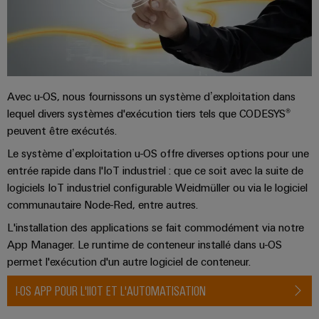
raccordement
services
complètes
industriels
pour
easyConnect
l'industrie
maritime
Traitement
Workplace
Avec u-OS, nous fournissons un système d’exploitation dans
de
et
lequel divers systèmes d'exécution tiers tels que CODESYS®
l'eau
peuvent être exécutés.
accessoires
et
Le système d’exploitation u-OS offre diverses options pour une
des
Outils
entrée rapide dans l'IoT industriel : que ce soit avec la suite de
eaux
logiciels IoT industriel configurable Weidmüller ou via le logiciel
Machines
usées
communautaire Node-Red, entre autres.
automatiques
Solutions
pour
L'installation des applications se fait commodément via notre
l'industrie
Logiciels
App Manager. Le runtime de conteneur installé dans u-OS
de
permet l'exécution d'un autre logiciel de conteneur.
l'eau
Repérages
et
I-OS APP POUR L'IIOT ET L'AUTOMATISATION
des
Imprimantes
eaux
usées