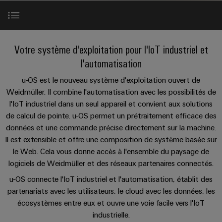
Équipe
les
PROeco
CUBESERIES
de
débrochables
de
Assemblage
Société
solutions
II
Aktionen
raccordement
Weidmüller
de
ALL
Weidmüller
peuvent
Blocs
SERVICES
être
Aktionen
PUSH-
câbles
Schweiz
Actualités u-OS
INSTA
expérimentées.
de
Faits
Votre système d'exploitation pour l'IoT industriel et
À propos de nous
IN
spécifiques
AG
PRObas
POWER
jonction
et
l'automatisation
Centre
Aktionen
Aktionen
Microréseaux
enfichables
chiffres
Service
Comment
Système d'exploitation
de
u-OS est le nouveau système d'exploitation ouvert de
Promotions
DC
pour
de
nous
données
PRO
Durabilité
Weidmüller. Il combine l'automatisation avec les possibilités de
circuit
livraison
trouver
ALL
Solutions
Tout logiciel
l'IoT industriel dans un seul appareil et convient aux solutions
ECO
u-
SERVICES
imprimé
rapide
et
Conformité
de calcul de pointe. u-OS permet un prétraitement efficace des
Global
II
OS
produits
et
données et une commande précise directement sur la machine.
pour
Aktionen
edge
N'importe quel cloud
Sites
connecteurs
Nouvelles
les
Il est extensible et offre une composition de système basée sur
computing
Services
centres
pour
Energy
le Web. Cela vous donne accès à l'ensemble du paysage de
Informations
Les
de
de
circuit
Réseau de partenaires
logiciels de Weidmüller et des réseaux partenaires connectés.
Meter
5G
données
et
succès
conseil
imprimé
:
Aktionen
industrielle
u-OS connecte l'IoT industriel et l'automatisation, établit des
certificats
de
efficaces,
et
partenariats avec les utilisateurs, le cloud avec les données, les
Matériel de pointe
de
Systèmes
nos
fiables,
Steuerstromverteilung
Single
d'ingénierie
écosystèmes entre eux et ouvre une voie facile vers l'IoT
évolutifs
gestion
de
clients
Aktionen
Pair
numérique
industrielle.
coffrets