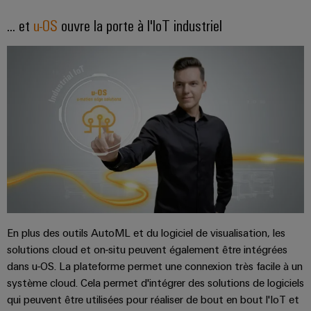
industrielles
... et
u-OS
ouvre la porte à l'IoT industriel
Hydrogène
Éclairage
L'hydrogène
industriel
comme
technologie
Infrastructure
essentielle
de
pour
la
l'armoire
transition
de
énergétique
distribution
Énergie
éolienne
Excellence
Service
opérationnelle
d'assemblage
dans
En plus des outils AutoML et du logiciel de visualisation, les
le
Rails
domaine
solutions cloud et on-situ peuvent également être intégrées
de
de
dans u-OS. La plateforme permet une connexion très facile à un
l'énergie
raccordement
système cloud. Cela permet d'intégrer des solutions de logiciels
éolienne
qui peuvent être utilisées pour réaliser de bout en bout l'IoT et
équipés