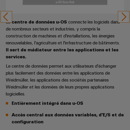
dans
Liens
l'énergie
Câblage
Solutions
les
utiles
Services
Infrastructure
Distribution
système
Workplace
bâtiments
de
bâtiment
API
Boutique
Le
centre de données u-OS
connecte les logiciels dans
laboratoire
Réseau
Solutions
et
en
de nombreux secteurs et industries, y compris la
de
pour
ALL
solutions
ligne
Systèmes
construction de machines et d'installations, les énergies
les
SERVICES
partenaires
de
besoins
renouvelables, l'agriculture et l'infrastructure de bâtiments.
et
Support
IIoT
Newsletter
spécifiques
migration
Il sert de médiateur entre les applications et les
solutions
de
et
Registration
services.
Support
first
la
automatisation
Interfaces
Automatisation
construction
technique
Le centre de données permet aux utilisateurs d'échanger
Demande
d'accès
d'infrastructures
décentralisée
plus facilement des données entre les applications de
Trouvez
de
Conformité
Weidmüller, les applications des sociétés partenaires
Construction
votre
Boîtiers
catalogue
Solutions
environnementale
Weidmüller et les données de leurs propres applications
d'armoire
partenaire
de
de
du
logicielles.
Liste
Des
pour
distribution
gestion
produit
solutions
de
Entièrement intégré dans u-OS
vos
de
pour
prix
solutions
PSIRT
relever
l'énergie
Accès central aux données variables, d'E/S et de
les
Électronique
d'IIoT
configuration
défis
Données
IIoT
et
de