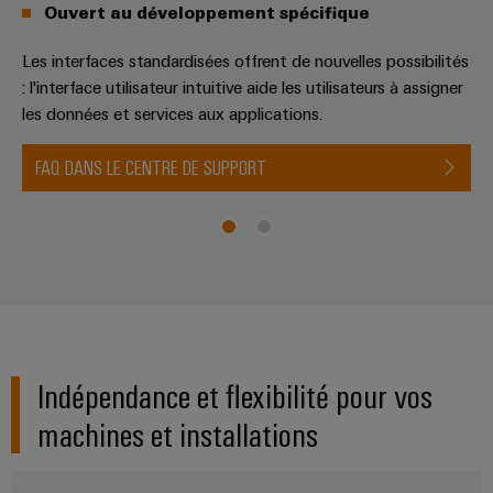
Modules
Promotions
techniques
et
Ouvert au développement spécifique
d'automatisation
la
de
construction
logiciels
Machinery
Catalogues
d'armoire
relais
Les interfaces standardisées offrent de nouvelles possibilités
d'automatisation
produits
et
: l'interface utilisateur intuitive aide les utilisateurs à assigner
Fabricants
Événements
Infrastructure
techniques
Analytique
les données et services aux applications.
relais
d'équipements
et
du
industrielle
statiques
Solutions
salons
bâtiment
Réparations
FAQ DANS LE CENTRE DE SUPPORT
de
et
Automatisation
Amplificateurs
technique
Salons
pièces
de
industrielle
de
et
raccordement
partenaire
de
séparation
innovantes
événements
IoT
rechange
et
pour
Commerce
mondiaux
industriel
les
convertisseurs
de
Cours
appareils
de
Sécurité
gros
de
Une
mesure
industrielle
formation
Partenariats
Indépendance et flexibilité pour vos
énergie
et
Alimentations
Plateforme
traditionnelle
machines et installations
webinaires
de
L'avenir
Boîtiers
de
services
électroniques
la