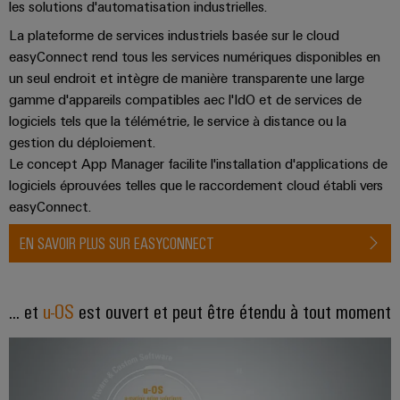
les solutions d'automatisation industrielles.
Boîtiers
La plateforme de services industriels basée sur le cloud
modifiés
easyConnect rend tous les services numériques disponibles en
et
un seul endroit et intègre de manière transparente une large
équipés
gamme d'appareils compatibles aec l'IdO et de services de
logiciels tels que la télémétrie, le service à distance ou la
Assemblage
gestion du déploiement.
de
Le concept App Manager facilite l'installation d'applications de
câbles
logiciels éprouvées telles que le raccordement cloud établi vers
spécifiques
easyConnect.
EN SAVOIR PLUS SUR EASYCONNECT
Nouveautés
produits
Technique de
... et
u-OS
est ouvert et peut être étendu à tout moment
raccordement
pratique pour
votre
industrie. Nos
innovations
pour la