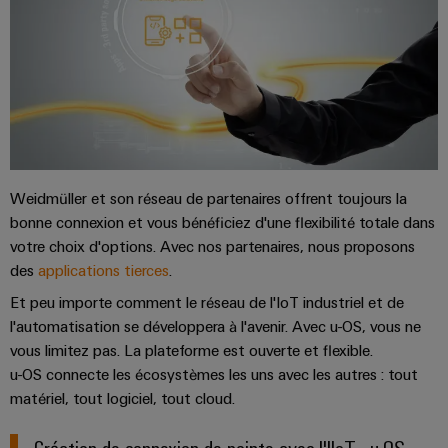
connectivité
industrielle.
Weidmüller et son réseau de partenaires offrent toujours la
bonne connexion et vous bénéficiez d'une flexibilité totale dans
votre choix d'options. Avec nos partenaires, nous proposons
des
applications tierces
.
Et peu importe comment le réseau de l'IoT industriel et de
l'automatisation se développera à l'avenir. Avec u-OS, vous ne
Weidmüller
vous limitez pas. La plateforme est ouverte et flexible.
Configurator
u-OS connecte les écosystèmes les uns avec les autres : tout
Ingénierie
numérique
matériel, tout logiciel, tout cloud.
d'un niveau
supérieur -
intuitive,
Création de connexion de pointe avec l'IIoT - u-OS