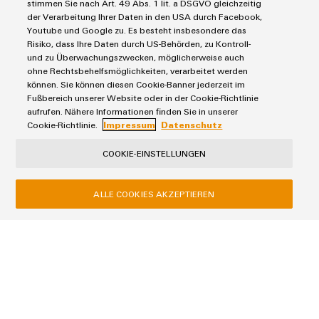
stimmen Sie nach Art. 49 Abs. 1 lit. a DSGVO gleichzeitig
der Verarbeitung Ihrer Daten in den USA durch Facebook,
Blocs de jonction
Youtube und Google zu. Es besteht insbesondere das
Solutions
Blocs de jonction enfichables pour circuit imprimé
Risiko, dass Ihre Daten durch US-Behörden, zu Kontroll-
Protection contre la foudre et les surtensions
und zu Überwachungszwecken, möglicherweise auch
Automatisation décentralisée
ohne Rechtsbehelfsmöglichkeiten, verarbeitet werden
Commandes et Edge
Service
Solutions de gestion énergétique
können. Sie können diesen Cookie-Banner jederzeit im
Outils d'ingénierie et de visualisation
Fußbereich unserer Website oder in der Cookie-Richtlinie
IoT industriel
Rails de raccordement équipés
aufrufen. Nähere Informationen finden Sie in unserer
Outils professionnels
E-mobilité
Marchés et industries
Boîtiers modifiés et équipés
Cookie-Richtlinie.
Impressum
Datenschutz
Énergie photovoltaïque
Service de livraison rapide
Machine et Automatisation d'usines
COOKIE-EINSTELLUNGEN
Smart Cabinet Building
Conseils en matière de connectivité
Conditions générales
Énergie
Solutions Workplace
Weidmüller Configurator
Politique de confidentialité
Transport
ALLE COOKIES AKZEPTIEREN
Données techniques
Mentions légales
Fabricant d'équipements
eShop
Contacts e-mail
Process
Politique relative aux cookies
Distribution
Réseau de partenaires IIoT et automatisation
Weidmüller Schweiz AG
Rundbuckstrasse 2