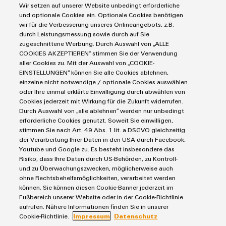
Équipe
Wir setzen auf unserer Website unbedingt erforderliche
les
PROeco
CUBESERIES
de
débrochables
de
Assemblage
Société
Blocs de jonction
und optionale Cookies ein. Optionale Cookies benötigen
solutions
II
Aktionen
raccordement
Weidmüller
de
ALL
wir für die Verbesserung unseres Onlineangebots, z.B.
Solutions
Weidmüller
peuvent
Blocs de jonction enfichables pour circuit imprimé
Blocs
SERVICES
durch Leistungsmessung sowie durch auf Sie
être
Aktionen
PUSH-
câbles
Schweiz
Protection contre la foudre et les surtensions
zugeschnittene Werbung. Durch Auswahl von „ALLE
INSTA
Automatisation décentralisée
expérimentées.
de
Faits
À propos de nous
IN
spécifiques
AG
COOKIES AKZEPTIEREN“ stimmen Sie der Verwendung
Commandes et Edge
Service
PRObas
POWER
jonction
et
Solutions de gestion énergétique
Centre
aller Cookies zu. Mit der Auswahl von „COOKIE-
Outils d'ingénierie et de visualisation
Aktionen
Aktionen
Microréseaux
enfichables
chiffres
Service
IoT industriel
EINSTELLUNGEN“ können Sie alle Cookies ablehnen,
Comment
Rails de raccordement équipés
de
Outils professionnels
Promotions
einzelne nicht notwendige / optionale Cookies auswählen
DC
pour
de
E-mobilité
nous
Marchés et industries
données
Boîtiers modifiés et équipés
oder Ihre einmal erklärte Einwilligung durch abwählen von
PRO
Durabilité
circuit
livraison
trouver
Énergie photovoltaïque
ALL
Cookies jederzeit mit Wirkung für die Zukunft widerrufen.
Solutions
Service de livraison rapide
ECO
u-
Machine et Automatisation d'usines
SERVICES
imprimé
Durch Auswahl von „alle ablehnen“ werden nur unbedingt
rapide
et
Smart Cabinet Building
Conformité
Conseils en matière de connectivité
Global
II
OS
Conditions générales
Énergie
erforderliche Cookies genutzt. Soweit Sie einwilligen,
produits
et
Solutions Workplace
Weidmüller Configurator
stimmen Sie nach Art. 49 Abs. 1 lit. a DSGVO gleichzeitig
pour
Aktionen
edge
Politique de confidentialité
Transport
Sites
connecteurs
Nouvelles
der Verarbeitung Ihrer Daten in den USA durch Facebook,
les
Données techniques
computing
Mentions légales
Fabricant d'équipements
Services
Youtube und Google zu. Es besteht insbesondere das
centres
pour
Energy
Informations
eShop
Les
Risiko, dass Ihre Daten durch US-Behörden, zu Kontroll-
de
Contacts e-mail
Process
de
circuit
Meter
5G
und zu Überwachungszwecken, möglicherweise auch
données
et
succès
Politique relative aux cookies
Distribution
conseil
imprimé
ohne Rechtsbehelfsmöglichkeiten, verarbeitet werden
:
Aktionen
industrielle
certificats
de
können. Sie können diesen Cookie-Banner jederzeit im
Réseau de partenaires IIoT et automatisation
efficaces,
et
de
Fußbereich unserer Website oder in der Cookie-Richtlinie
Systèmes
nos
fiables,
Weidmüller Schweiz AG
Steuerstromverteilung
Single
d'ingénierie
aufrufen. Nähere Informationen finden Sie in unserer
évolutifs
gestion
de
clients
Aktionen
Rundbuckstrasse 2
Pair
numérique
Cookie-Richtlinie.
Impressum
Datenschutz
coffrets