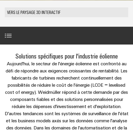
Équipe
les
PROeco
CUBESERIES
de
débrochables
de
Assemblage
Société
solutions
VERS LE PAYSAGE 3D INTERACTIF
II
Aktionen
raccordement
Weidmüller
de
ALL
Weidmüller
peuvent
Blocs
SERVICES
être
Aktionen
PUSH-
câbles
Schweiz
INSTA
expérimentées.
de
Faits
À propos de nous
IN
spécifiques
AG
PRObas
POWER
jonction
et
Centre
Aktionen
Aktionen
Microréseaux
enfichables
chiffres
Service
Comment
de
Promotions
DC
pour
de
nous
Cas pratiques
données
New
Solutions spécifiques pour l'industrie éolienne
PRO
Durabilité
circuit
livraison
trouver
ALL
Solutions
ECO
u-
Aujourd'hui, le secteur de l'énergie éolienne est confronté au
SERVICES
imprimé
rapide
et
Conformité
Global
II
OS
Points forts du produit
défi de répondre aux exigences croissantes de rentabilité. Les
produits
et
pour
Aktionen
fabricants de turbines recherchent continuellement des
edge
Sites
connecteurs
Nouvelles
les
possibilités de réduire le coût de l'énergie (LCOE = levelised
computing
Services
Références
centres
pour
Energy
cost of energy). Weidmüller répond à cette demande par des
Informations
Les
de
de
circuit
Meter
5G
composants fiables et des solutions personnalisées pour
données
et
succès
conseil
imprimé
:
Aktionen
industrielle
Contact
réduire les dépenses d'investissement et d'exploitation.
certificats
de
efficaces,
et
D'autres tendances sont les systèmes de surveillance de l'état
de
Systèmes
nos
fiables,
Steuerstromverteilung
Single
d'ingénierie
et les business models axés sur les données comme l'analyse
évolutifs
gestion
Contact
de
clients
Aktionen
Pair
numérique
des données. Dans les domaines de l'automatisation et de la
coffrets