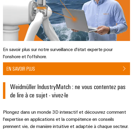
imprimé
des
bus
fonctionnements
et
de
avec
connecteurs
terrain
des
solutions
pour
en
circuit
réseau
imprimé
Automatisation
pour
l'industrie
et
En savoir plus sur notre surveillance d'état experte pour
Services
des
logiciels
l'onshore et l'offshore.
process
de
connecteurs
Commandes
Énergie
EN SAVOIR PLUS
pour
photovoltaïque
Systèmes
circuit
Exploiter
Weidmüller IndustryMatch : ne vous contentez pas
d'E/S
l'énergie
imprimé
de lire à ce sujet - vivez-le
solaire
Ethernet
pour
Fabricant
l'efficacité
industriel
d'équipements
des
Plongez dans un monde 3D interactif et découvrez comment
ressources
d'origine
l'expertise en applications et la compétence en conseils
Écrans
(OEM)
prennent vie, de manière intuitive et adaptée à chaque secteur.
Chemin
tactiles