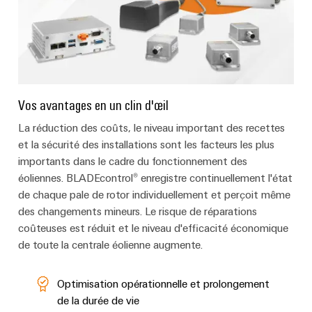
Boîtiers
modifiés
et
équipés
Assemblage
Vos avantages en un clin d'œil
de
La réduction des coûts, le niveau important des recettes
câbles
et la sécurité des installations sont les facteurs les plus
spécifiques
importants dans le cadre du fonctionnement des
éoliennes. BLADEcontrol® enregistre continuellement l'état
de chaque pale de rotor individuellement et perçoit même
Nouveautés
des changements mineurs. Le risque de réparations
produits
coûteuses est réduit et le niveau d'efficacité économique
Technique de
de toute la centrale éolienne augmente.
raccordement
pratique pour
votre
industrie. Nos
Optimisation opérationnelle et prolongement
innovations
de la durée de vie
pour la