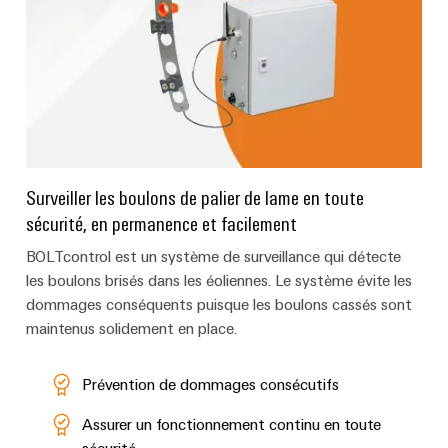
raccordement
services
complètes
industriels
pour
easyConnect
l'industrie
maritime
Traitement
Workplace
de
et
l'eau
accessoires
et
Surveiller les boulons de palier de lame en toute
des
sécurité, en permanence et facilement
Outils
eaux
BOLTcontrol est un système de surveillance qui détecte
Machines
usées
les boulons brisés dans les éoliennes. Le système évite les
automatiques
Solutions
dommages conséquents puisque les boulons cassés sont
pour
maintenus solidement en place.
l'industrie
Logiciels
de
l'eau
Repérages
Prévention de dommages consécutifs
et
des
Imprimantes
Assurer un fonctionnement continu en toute
eaux
usées