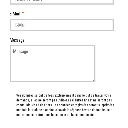
dans
Liens
l'énergie
Câblage
Solutions
les
utiles
Services
Infrastructure
Distribution
système
E-Mail
Workplace
bâtiments
de
bâtiment
API
Boutique
laboratoire
Réseau
Solutions
et
en
de
pour
ALL
solutions
ligne
Systèmes
les
SERVICES
partenaires
Message
de
besoins
et
Support
IIoT
Newsletter
spécifiques
migration
solutions
de
et
Registration
Support
first
la
automatisation
Interfaces
Automatisation
construction
technique
Demande
d'accès
d'infrastructures
décentralisée
Trouvez
de
Conformité
Construction
votre
Boîtiers
catalogue
Solutions
environnementale
d'armoire
partenaire
de
de
du
Liste
Des
pour
distribution
Vos données seront traitées exclusivement dans le but de traiter votre
gestion
produit
solutions
de
demande, elles ne seront pas utilisées à d'autres fins et ne seront pas
vos
de
pour
communiquées à des tiers. Les données enregistrées seront supprimées
prix
solutions
PSIRT
relever
une fois leur objectif atteint, à savoir la réponse à votre demande, sauf
l'énergie
indication contraire dans le contexte de la communication.
les
Électronique
d'IIoT
défis
Données
IIoT
et
de