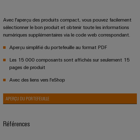
de
Outils
fer
d'ingénierie
Des
Avec l'aperçu des produits compact, vous pouvez facilement
et
solutions
sélectionner le bon produit et obtenir toute les informations
modernes
de
numériques supplémentaires via le code web correspondant.
et
visualisation
numériques
Aperçu simplifié du portefeuille au format PDF
pour
Mesure
une
Les 15 000 composants sont affichés sur seulement 15
mobilité
d'énergie
respectueuse
pages de produit
du
Weidmüller
climat
Avec des liens vers l'eShop
IA
dans
le
industrielle
transport
APERÇU DU PORTEFEUILLE
ferrooviaire
Accès
distant
Construction
navale
Références
Plateforme
Solutions
de
de