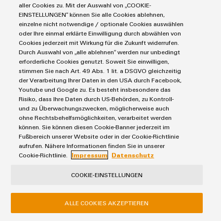
de circuit imprimé vous offrent le soutien dont vous avez
aller Cookies zu. Mit der Auswahl von „COOKIE-
besoin. Avec une combinaison de la plus haute qualité et une
EINSTELLUNGEN“ können Sie alle Cookies ablehnen,
einzelne nicht notwendige / optionale Cookies auswählen
personnalisation précise, nous vous offrons des solutions
oder Ihre einmal erklärte Einwilligung durch abwählen von
parfaitement adaptées à vos besoins. Utilisez nos services de
Cookies jederzeit mit Wirkung für die Zukunft widerrufen.
connecteurs de circuit imprimé pour bénéficier de nos
Durch Auswahl von „alle ablehnen“ werden nur unbedingt
caractéristiques électriques complètes et de nos outils avancés
erforderliche Cookies genutzt. Soweit Sie einwilligen,
stimmen Sie nach Art. 49 Abs. 1 lit. a DSGVO gleichzeitig
pour réaliser avec succès votre prochain projet.
der Verarbeitung Ihrer Daten in den USA durch Facebook,
Youtube und Google zu. Es besteht insbesondere das
Risiko, dass Ihre Daten durch US-Behörden, zu Kontroll-
OMNIMATE® 4.0
und zu Überwachungszwecken, möglicherweise auch
ohne Rechtsbehelfsmöglichkeiten, verarbeitet werden
können. Sie können diesen Cookie-Banner jederzeit im
Fußbereich unserer Website oder in der Cookie-Richtlinie
aufrufen. Nähere Informationen finden Sie in unserer
Cookie-Richtlinie.
Impressum
Datenschutz
COOKIE-EINSTELLUNGEN
ALLE COOKIES AKZEPTIEREN
OMNIMATE® 4.0