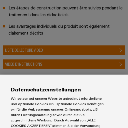
Les étapes de construction peuvent être suivies pendant le
traitement dans les didacticiels
Les avantages individuels du produit sont également
clairement décrits
LISTE DE LECTURE VIDÉO
VIDÉO D'INSTRUCTIONS
Datenschutzeinstellungen
Découvrez nos produits pour vos projets
Wir setzen auf unserer Website unbedingt erforderliche
und optionale Cookies ein. Optionale Cookies benötigen
Nos produits spécialement développés sont conçus pour
wir für die Verbesserung unseres Onlineangebots, z.B.
durch Leistungsmessung sowie durch auf Sie
répondre de manière optimale à vos besoins numériques en
zugeschnittene Werbung. Durch Auswahl von „ALLE
matière de services et d'ingénierie. Nos services de connecteurs
COOKIES AKZEPTIEREN“ stimmen Sie der Verwendung