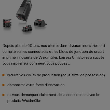
raccordement
services
complètes
industriels
pour
easyConnect
l'industrie
maritime
Traitement
Workplace
de
et
l'eau
accessoires
Depuis plus de 60 ans, nos clients dans diverses industries ont
et
compté sur les connecteurs et les blocs de jonction de circuit
des
Outils
imprimé innovants de Weidmüller. Laissez 8 histoires à succès
eaux
vous inspirer sur comment vous pouvez ...
Machines
usées
automatiques
Solutions
réduire vos coûts de production (coût total de possession)
pour
l'industrie
Logiciels
démontrer votre force d'innovation
de
l'eau
Repérages
et vous démarquer clairement de la concurrence avec les
et
des
produits Weidmüller
Imprimantes
eaux
usées