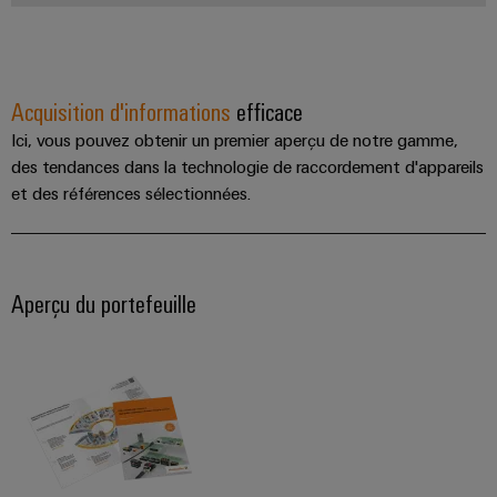
imprimé
des
bus
fonctionnements
et
de
avec
connecteurs
terrain
des
solutions
pour
Acquisition d'informations
efficace
en
circuit
réseau
Ici, vous pouvez obtenir un premier aperçu de notre gamme,
imprimé
Automatisation
pour
des tendances dans la technologie de raccordement d'appareils
l'industrie
et
Services
des
et des références sélectionnées.
logiciels
process
de
connecteurs
Commandes
Énergie
pour
photovoltaïque
Systèmes
Aperçu du portefeuille
circuit
Exploiter
d'E/S
l'énergie
imprimé
solaire
Ethernet
pour
Fabricant
l'efficacité
industriel
d'équipements
des
ressources
d'origine
Écrans
(OEM)
Chemin
tactiles