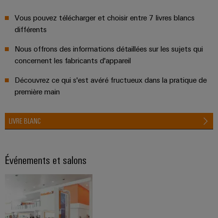
Boîtiers
Vous pouvez télécharger et choisir entre 7 livres blancs
modifiés
différents
et
Nous offrons des informations détaillées sur les sujets qui
équipés
concernent les fabricants d'appareil
Assemblage
Découvrez ce qui s'est avéré fructueux dans la pratique de
de
première main
câbles
spécifiques
LIVRE BLANC
Nouveautés
produits
Événements et salons
Technique de
raccordement
pratique pour
votre
industrie. Nos
innovations
pour la