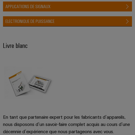
industrielles
APPLICATIONS DE SIGNAUX
Hydrogène
Éclairage
L'hydrogène
industriel
ELECTRONIQUE DE PUISSANCE
comme
technologie
Infrastructure
essentielle
de
pour
Livre blanc
la
l'armoire
transition
de
énergétique
distribution
Énergie
éolienne
Excellence
Service
opérationnelle
d'assemblage
dans
le
Rails
domaine
de
de
En tant que partenaire expert pour les fabricants d’appareils,
l'énergie
raccordement
nous disposons d’un savoir-faire complet acquis au cours d’une
éolienne
équipés
décennie d’expérience que nous partageons avec vous.