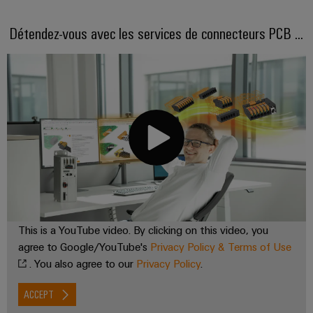
industriels
production
Options
d'énergie
easyConnect
Protection
Détendez-vous avec les services de connecteurs PCB ...
de
éprouvée
contre
commande
Contrôleur
la
Machines
numérique
de
foudre
Solutions
centrale
pour
et
eShop
les
électrique
la
différents
Interface
secteurs
surtension
OCI
de
la
Fabricant
Boîtiers
machine
INTERFACE
d'équipements
de
et
EDI
de
raccordement
Blocs
l'automatisation
du
d'usines
de
This is a YouTube video. By clicking on this video, you
ALL
générateur
jonction
SERVICES
agree to Google/YouTube's
Privacy Policy & Terms of Use
Pétrole
PV
enfichables
. You also agree to our
Privacy Policy
.
et
pour
Répartiteurs
gaz
ACCEPT
circuit
de
Sécurisation