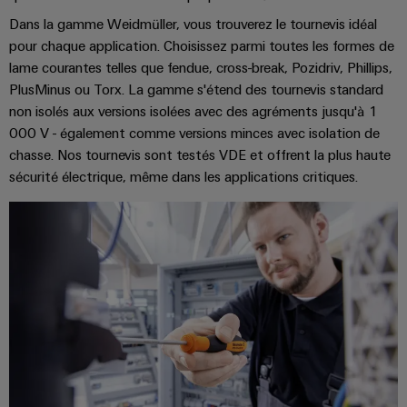
Boîtiers
Dans la gamme Weidmüller, vous trouverez le tournevis idéal
pour chaque application. Choisissez parmi toutes les formes de
modifiés
lame courantes telles que fendue, cross-break, Pozidriv, Phillips,
et
PlusMinus ou Torx. La gamme s'étend des tournevis standard
équipés
non isolés aux versions isolées avec des agréments jusqu'à 1
Assemblage
000 V - également comme versions minces avec isolation de
chasse. Nos tournevis sont testés VDE et offrent la plus haute
de
sécurité électrique, même dans les applications critiques.
câbles
spécifiques
Nouveautés
produits
Technique de
raccordement
pratique pour
votre
industrie. Nos
innovations
pour la