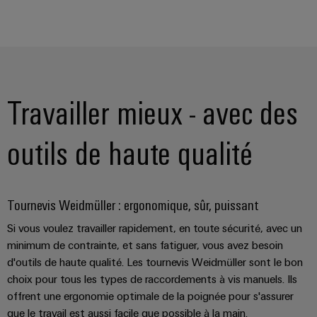
industrielles
Hydrogène
Éclairage
L'hydrogène
industriel
comme
technologie
Infrastructure
essentielle
de
pour
Travailler mieux - avec des
la
l'armoire
transition
de
énergétique
outils de haute qualité
distribution
Énergie
éolienne
Excellence
Tournevis Weidmüller : ergonomique, sûr, puissant
Service
opérationnelle
d'assemblage
dans
Si vous voulez travailler rapidement, en toute sécurité, avec un
le
minimum de contrainte, et sans fatiguer, vous avez besoin
Rails
domaine
d'outils de haute qualité. Les tournevis Weidmüller sont le bon
de
de
l'énergie
choix pour tous les types de raccordements à vis manuels. Ils
raccordement
éolienne
offrent une ergonomie optimale de la poignée pour s'assurer
équipés
que le travail est aussi facile que possible à la main.