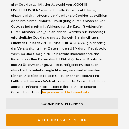
aller Cookies zu. Mit der Auswahl von „COOKIE-
EINSTELLUNGEN“ können Sie alle Cookies ablehnen,
SUBMIT
einzelne nicht notwendige / optionale Cookies auswählen
oder Ihre einmal erklärte Einwilligung durch abwählen von
Cookies jederzeit mit Wirkung für die Zukunft widerrufen.
Durch Auswahl von „alle ablehnen“ werden nur unbedingt
erforderliche Cookies genutzt. Soweit Sie einwilligen,
stimmen Sie nach Art. 49 Abs. 1 lit. a DSGVO gleichzeitig
der Verarbeitung Ihrer Daten in den USA durch Facebook,
Youtube und Google zu. Es besteht insbesondere das
Risiko, dass Ihre Daten durch US-Behörden, zu Kontroll-
und zu Überwachungszwecken, möglicherweise auch
Produits
ohne Rechtsbehelfsmöglichkeiten, verarbeitet werden
können. Sie können diesen Cookie-Banner jederzeit im
Blocs de jonction
Fußbereich unserer Website oder in der Cookie-Richtlinie
Solutions
aufrufen. Nähere Informationen finden Sie in unserer
Blocs de jonction enfichables pour circuit imprimé
Cookie-Richtlinie.
Impressum
Datenschutz
Protection contre la foudre et les surtensions
Automatisation décentralisée
Commandes et Edge
Service
COOKIE-EINSTELLUNGEN
Solutions de gestion énergétique
Outils d'ingénierie et de visualisation
IoT industriel
Rails de raccordement équipés
Outils professionnels
ALLE COOKIES AKZEPTIEREN
E-mobilité
Marchés et industries
Boîtiers modifiés et équipés
Énergie photovoltaïque