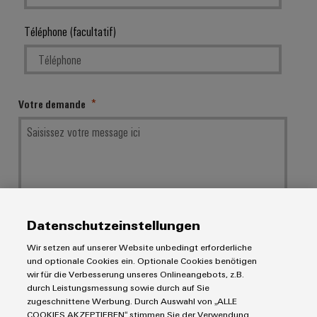
Téléphone (facultatif)
Votre demande
Datenschutzeinstellungen
Vos données seront traitées exclusivement pour répondre à votre demande, ne
seront pas utilisées à d’autres fins et ne seront pas transmises à des tiers. Les
Wir setzen auf unserer Website unbedingt erforderliche
données enregistrées seront supprimées une fois l’objectif atteint, c’est-à-dire
und optionale Cookies ein. Optionale Cookies benötigen
après avoir répondu à votre demande, sauf indication contraire découlant du
wir für die Verbesserung unseres Onlineangebots, z.B.
contexte de la communication.
durch Leistungsmessung sowie durch auf Sie
zugeschnittene Werbung. Durch Auswahl von „ALLE
COOKIES AKZEPTIEREN“ stimmen Sie der Verwendung