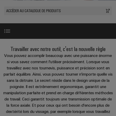
Équipe
les
PROeco
CUBESERIES
de
débrochables
de
Assemblage
Société
solutions
ACCÉDER AU CATALOGUE DE PRODUITS
II
Aktionen
raccordement
Weidmüller
de
ALL
Weidmüller
peuvent
Blocs
SERVICES
être
Aktionen
PUSH-
câbles
Schweiz
INSTA
expérimentées.
de
Faits
À propos de nous
IN
spécifiques
AG
PRObas
POWER
jonction
et
Centre
Aktionen
Aktionen
Microréseaux
enfichables
chiffres
Service
Comment
de
Promotions
DC
pour
de
nous
Introduction
données
Travailler avec notre outil, c’est la nouvelle règle
PRO
Durabilité
circuit
livraison
trouver
ALL
Solutions
ECO
u-
Vous pouvez accomplir beaucoup avec une puissance énorme
SERVICES
imprimé
rapide
et
Conformité
Global
II
OS
Gamme de produits
si vous savez comment l'utiliser précisément. Lorsque vous
produits
et
pour
Aktionen
travaillez avec nos tournevis, puissance et précision sont en
edge
Sites
connecteurs
Nouvelles
les
parfait équilibre. Ainsi, vous pouvez tourner n'importe quelle vis
computing
Services
Vidéos
centres
pour
Energy
sans la détruire. Le secret réside dans le design unique de la
Informations
Les
de
de
circuit
Meter
5G
poignée. Il est extrêmement ergonomique, garantit une
données
et
succès
conseil
imprimé
:
Aktionen
industrielle
Complément parfait
manipulation parfaite et prend en charge différentes méthodes
certificats
de
efficaces,
et
de travail. Ceci garantit toujours une transmission optimale de
de
Systèmes
nos
fiables,
Steuerstromverteilung
Single
d'ingénierie
la force axiale. Et pour ceux qui ont besoin d'encore plus de
évolutifs
gestion
de
clients
Aktionen
Pair
numérique
dextérité lors du vissage, par exemple lorsque vous travaillez
coffrets