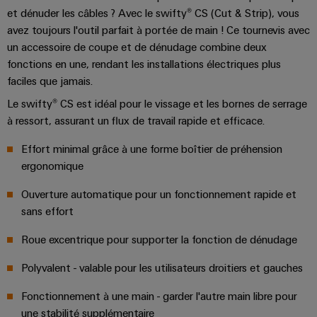
industriels
production
Options
et dénuder les câbles ? Avec le swifty® CS (Cut & Strip), vous
d'énergie
easyConnect
Protection
avez toujours l'outil parfait à portée de main ! Ce tournevis avec
de
éprouvée
contre
un accessoire de coupe et de dénudage combine deux
commande
Contrôleur
la
Machines
fonctions en une, rendant les installations électriques plus
numérique
de
foudre
Solutions
faciles que jamais.
centrale
pour
et
eShop
Le swifty® CS est idéal pour le vissage et les bornes de serrage
les
électrique
la
différents
à ressort, assurant un flux de travail rapide et efficace.
Interface
secteurs
surtension
OCI
de
Effort minimal grâce à une forme boîtier de préhension
la
Fabricant
Boîtiers
ergonomique
machine
INTERFACE
d'équipements
de
et
EDI
Ouverture automatique pour un fonctionnement rapide et
de
raccordement
Blocs
sans effort
l'automatisation
du
d'usines
de
ALL
générateur
Roue excentrique pour supporter la fonction de dénudage
jonction
SERVICES
Pétrole
PV
enfichables
Polyvalent - valable pour les utilisateurs droitiers et gauches
et
pour
Répartiteurs
gaz
Fonctionnement à une main - garder l'autre main libre pour
circuit
de
Sécurisation
une stabilité supplémentaire