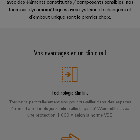
Stockage
Ethernet
avec des éléments constitutifs / composants sensibles, nos
Orange
Événements
EcoLine
Conseils
et
d'énergie
tournevis dynamométriques avec système de changement
Mag
et
Switches
en
composants
Solutions
d’embout unique sont le premier choix.
|
salons
Aktionen
et
matière
Armoire
Magazine
produits
Systèmes
de
et
Wübi
pour
MultiMark
client
d'entrée
connectivité
systèmes
terrain
Schütz
Aktionen
de
de
Académie
Vos avantages en un clin d'œil
stockage
Weidmüller
câbles
Câblage
25
Auswahlhilfe
de
d'énergie
Configurator
et
d'installation
ans
(ESS)
Aktionen
Weidmüller
composants
de
Services
Transmission
Smart
THM
Ressources
Weidmüller
de
Câbles
et
Cabinet
Multimark
humaines
Schweiz
connecteurs
de
distribution
Building
Technologie Slimline
LPC
pour
raccordement,
Stabilité
Notre
En
Aktionen
Tournevis particulièrement fins pour travailler dans des espaces
Mesure
et
circuit
câbles
direction
quelques
étroits. La technologie Slimline allie la qualité Weidmüller avec
sécurité
intelligente
imprimé
patch
Câblage
une protection 1 000 V selon la norme VDE.
mots
des
réseaux
et
des
Weidmüller
Ingénierie
modernes
Nos
câbles
installations
Configurator
de
numérique
partenaires