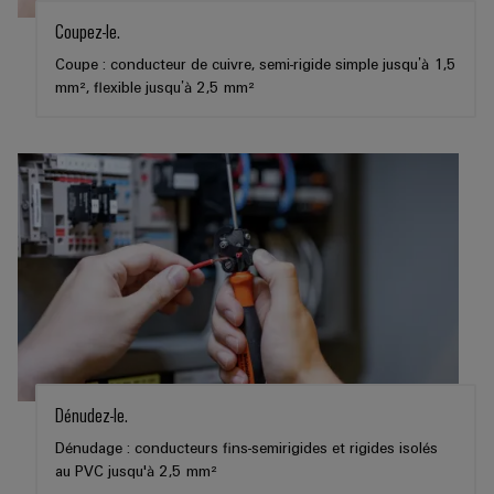
de
Outils
Coupez-le.
fer
d'ingénierie
Coupe : conducteur de cuivre, semi-rigide simple jusqu’à 1,5
Des
et
solutions
mm², flexible jusqu’à 2,5 mm²
modernes
de
et
visualisation
numériques
pour
Mesure
une
mobilité
d'énergie
respectueuse
du
Weidmüller
climat
IA
dans
le
industrielle
transport
ferrooviaire
Accès
distant
Construction
Dénudez-le.
navale
Plateforme
Dénudage : conducteurs fins-semirigides et rigides isolés
Solutions
de
au PVC jusqu'à 2,5 mm²
de