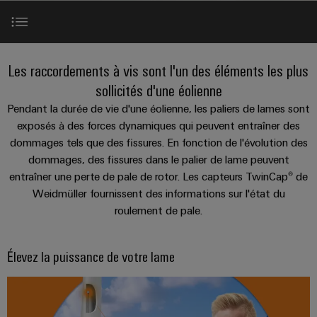
Équipe
les
PROeco
CUBESERIES
de
débrochables
de
Assemblage
Société
solutions
II
Aktionen
raccordement
Weidmüller
de
ALL
Weidmüller
peuvent
Blocs
SERVICES
être
Aktionen
PUSH-
câbles
Schweiz
Élevez la puissance de votre lame
INSTA
expérimentées.
de
Faits
Les raccordements à vis sont l'un des éléments les plus
À propos de nous
IN
spécifiques
AG
PRObas
POWER
jonction
et
sollicités d'une éolienne
Centre
Aktionen
Aktionen
Microréseaux
enfichables
chiffres
Service
Comment
Gamme de produits
de
Pendant la durée de vie d'une éolienne, les paliers de lames sont
Promotions
DC
pour
de
nous
exposés à des forces dynamiques qui peuvent entraîner des
données
PRO
Durabilité
circuit
livraison
trouver
dommages tels que des fissures. En fonction de l'évolution des
ALL
Solutions
Livre blanc
ECO
u-
SERVICES
imprimé
rapide
et
dommages, des fissures dans le palier de lame peuvent
Conformité
Global
II
OS
produits
et
entraîner une perte de pale de rotor. Les capteurs TwinCap® de
pour
Aktionen
edge
Services
Sites
connecteurs
Nouvelles
Weidmüller fournissent des informations sur l'état du
les
computing
Services
roulement de pale.
centres
pour
Energy
Informations
Les
de
de
circuit
Vidéo
Meter
5G
données
et
succès
conseil
imprimé
:
Aktionen
industrielle
Élevez la puissance de votre lame
certificats
de
efficaces,
et
Contact
de
Systèmes
nos
fiables,
Steuerstromverteilung
Single
d'ingénierie
évolutifs
gestion
de
clients
Aktionen
Pair
numérique
coffrets