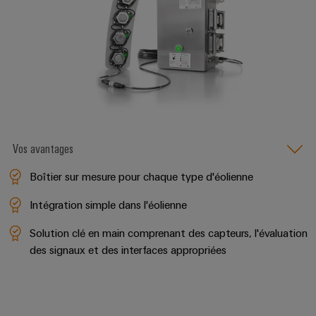
de
Outils
fer
d'ingénierie
Des
et
solutions
modernes
de
et
visualisation
numériques
pour
Mesure
une
mobilité
d'énergie
Vos avantages
respectueuse
du
Weidmüller
climat
Boîtier sur mesure pour chaque type d'éolienne
IA
dans
le
industrielle
Intégration simple dans l'éolienne
transport
ferrooviaire
Solution clé en main comprenant des capteurs, l'évaluation
Accès
des signaux et des interfaces appropriées
distant
Construction
navale
Plateforme
Solutions
de
de