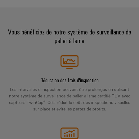
dans
Liens
l'énergie
Câblage
Solutions
les
utiles
Services
Infrastructure
Distribution
système
Workplace
bâtiments
de
bâtiment
API
Boutique
laboratoire
Réseau
Solutions
et
en
Vous bénéficiez de notre système de surveillance de
de
pour
ALL
solutions
ligne
Systèmes
palier à lame
les
SERVICES
partenaires
de
besoins
et
Support
IIoT
Newsletter
spécifiques
migration
solutions
de
et
Registration
Support
first
la
automatisation
Interfaces
Automatisation
construction
technique
Demande
d'accès
d'infrastructures
décentralisée
Trouvez
de
Réduction des frais d'inspection
Conformité
Construction
votre
Boîtiers
catalogue
Solutions
Les intervalles d'inspection peuvent être prolongés en utilisant
environnementale
d'armoire
partenaire
de
notre système de surveillance de palier à lame certifié TÜV avec
de
du
Liste
Des
pour
distribution
capteurs TwinCap®. Cela réduit le coût des inspections visuelles
gestion
produit
solutions
de
sur place et évite les pertes de profits.
vos
de
pour
prix
solutions
PSIRT
relever
l'énergie
les
Électronique
d'IIoT
défis
Données
IIoT
et
de