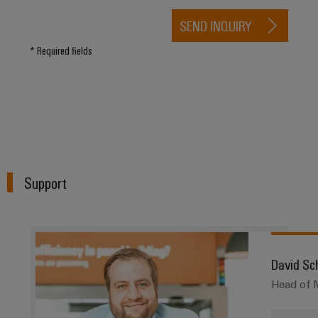
SEND INQUIRY
* Required fields
Support
David Sc
Head of M