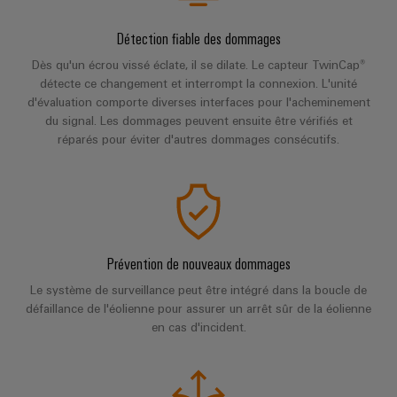
Modules
Promotions
techniques
et
d'automatisation
la
de
construction
logiciels
Détection fiable des dommages
Machinery
Catalogues
d'armoire
relais
d'automatisation
produits
Dès qu'un écrou vissé éclate, il se dilate. Le capteur TwinCap®
et
Fabricants
Événements
Infrastructure
détecte ce changement et interrompt la connexion. L'unité
techniques
Analytique
relais
d'équipements
et
du
d'évaluation comporte diverses interfaces pour l'acheminement
industrielle
statiques
du signal. Les dommages peuvent ensuite être vérifiés et
Solutions
salons
bâtiment
Réparations
de
réparés pour éviter d'autres dommages consécutifs.
et
Automatisation
Amplificateurs
technique
Salons
pièces
de
industrielle
de
et
raccordement
partenaire
de
séparation
innovantes
événements
IoT
rechange
et
pour
Commerce
mondiaux
industriel
les
convertisseurs
de
Cours
appareils
Prévention de nouveaux dommages
de
Sécurité
gros
de
Une
mesure
Le système de surveillance peut être intégré dans la boucle de
industrielle
formation
défaillance de l'éolienne pour assurer un arrêt sûr de la éolienne
Partenariats
énergie
et
Alimentations
en cas d'incident.
Plateforme
traditionnelle
webinaires
de
L'avenir
Boîtiers
de
services
électroniques
la