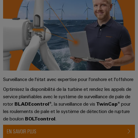
Stockage
Contact
Ethernet
Orange
Événements
EcoLine
Conseils
et
d'énergie
Mag
et
Switches
en
composants
Solutions
Support
|
salons
Aktionen
et
matière
Armoire
Magazine
produits
Systèmes
de
et
Wübi
pour
MultiMark
client
d'entrée
connectivité
systèmes
terrain
Schütz
Aktionen
de
de
Académie
stockage
Weidmüller
câbles
Câblage
25
Auswahlhilfe
de
d'énergie
Configurator
et
d'installation
ans
(ESS)
Aktionen
Weidmüller
composants
de
Services
Transmission
Smart
THM
Ressources
Weidmüller
Surveillance de l'état avec expertise pour l'onshore et l'offshore
de
Câbles
et
Cabinet
Multimark
humaines
Schweiz
connecteurs
de
Optimisez la disponibilité de la turbine et rendez les appels de
distribution
Building
LPC
pour
service planifiables avec le système de surveillance de pale de
raccordement,
Stabilité
Notre
En
Aktionen
Mesure
et
rotor
BLADEcontrol®
, la surveillance de vis
TwinCap®
pour
circuit
câbles
direction
quelques
sécurité
intelligente
les roulements de pale et le système de détection de rupture
imprimé
patch
Câblage
mots
des
de boulon
BOLTcontrol
.
réseaux
et
des
Weidmüller
Ingénierie
modernes
Nos
câbles
installations
EN SAVOIR PLUS
Configurator
de
numérique
partenaires