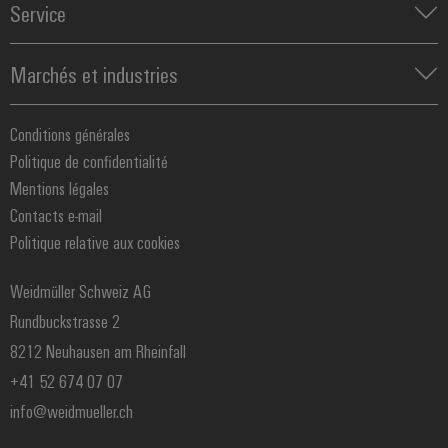
Commandes et Edge
Service
Solutions de gestion énergétique
Outils d'ingénierie et de visualisation
IoT industriel
Rails de raccordement équipés
Outils professionnels
E-mobilité
Marchés et industries
Boîtiers modifiés et équipés
Énergie photovoltaïque
Service de livraison rapide
Machine et Automatisation d'usines
Smart Cabinet Building
Conseils en matière de connectivité
Conditions générales
Énergie
Solutions Workplace
Weidmüller Configurator
Politique de confidentialité
Transport
Données techniques
Mentions légales
Fabricant d'équipements
eShop
Contacts e-mail
Process
Politique relative aux cookies
Distribution
Réseau de partenaires IIoT et automatisation
Weidmüller Schweiz AG
Rundbuckstrasse 2
8212 Neuhausen am Rheinfall
+41 52 674 07 07
info@weidmueller.ch