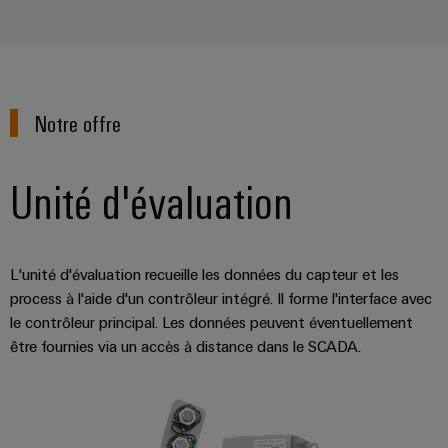
imprimé
des
bus
fonctionnements
et
de
avec
connecteurs
terrain
des
solutions
pour
en
circuit
réseau
Notre offre
imprimé
Automatisation
pour
l'industrie
et
Services
des
Unité d'évaluation
logiciels
process
de
connecteurs
Commandes
Énergie
pour
photovoltaïque
Systèmes
L'unité d'évaluation recueille les données du capteur et les
circuit
Exploiter
d'E/S
process à l'aide d'un contrôleur intégré. Il forme l'interface avec
l'énergie
imprimé
solaire
le contrôleur principal. Les données peuvent éventuellement
Ethernet
pour
Fabricant
être fournies via un accès à distance dans le SCADA.
l'efficacité
industriel
d'équipements
des
ressources
d'origine
Écrans
(OEM)
Chemin
tactiles