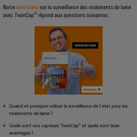
Notre
livre blanc
sur la surveillance des roulements de lame
Boîtiers
avec TwinCap® répond aux questions suivantes :
modifiés
et
équipés
Assemblage
de
câbles
spécifiques
Nouveautés
produits
Technique de
Quand et pourquoi utiliser la surveillance de l’état pour les
raccordement
roulements de lame ?
pratique pour
votre
industrie. Nos
Quels sont nos capteurs TwinCap® et quels sont leurs
innovations
avantages ?
pour la