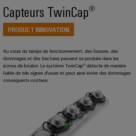
raccordement
services
Capteurs TwinCap®
complètes
industriels
pour
easyConnect
l'industrie
maritime
PRODUCT INNOVATION
Traitement
Workplace
de
et
l'eau
Au cours du temps de fonctionnement, des fissures, des
accessoires
et
dommages et des fractures peuvent se produire dans les
écrous de boulon. Le système TwinCap® détecte de manière
des
Outils
fiable de tels signes d'usure et peut ainsi éviter des dommages
eaux
conséquents coûteux.
Machines
usées
automatiques
Solutions
pour
l'industrie
Logiciels
de
l'eau
Repérages
et
des
Imprimantes
eaux
usées