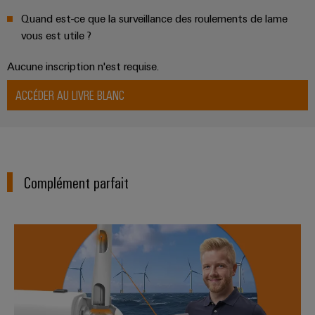
connectivité
industrielle.
Quand est-ce que la surveillance des roulements de lame
vous est utile ?
Aucune inscription n'est requise.
ACCÉDER AU LIVRE BLANC
Complément parfait
Élevez la puissance de votre lame
Weidmüller
Configurator
Ingénierie
numérique
d'un niveau
supérieur -
intuitive,