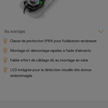
industrielles
Hydrogène
Éclairage
L'hydrogène
industriel
comme
technologie
Infrastructure
essentielle
Vos avantages
de
pour
la
l'armoire
Classe de protection IP68 pour l'utilisation extérieure
transition
de
énergétique
Montage et démontage rapides à l'aide d'aimants
distribution
Énergie
Faible effort de câblage dû au montage en série
éolienne
Excellence
Service
LED intégrée pour la détection visuelle des écrous
opérationnelle
d'assemblage
endommagés
dans
le
Rails
domaine
de
de
l'énergie
raccordement
éolienne
équipés