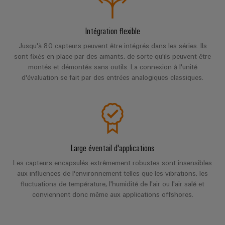
industriels
production
Options
d'énergie
easyConnect
Protection
de
éprouvée
contre
Intégration flexible
commande
Contrôleur
la
Machines
Jusqu'à 80 capteurs peuvent être intégrés dans les séries. Ils
numérique
de
foudre
Solutions
sont fixés en place par des aimants, de sorte qu'ils peuvent être
centrale
pour
montés et démontés sans outils. La connexion à l'unité
et
eShop
les
électrique
d'évaluation se fait par des entrées analogiques classiques.
la
différents
Interface
secteurs
surtension
OCI
de
la
Fabricant
Boîtiers
machine
INTERFACE
d'équipements
de
et
EDI
de
raccordement
Large éventail d'applications
Blocs
l'automatisation
du
d'usines
de
Les capteurs encapsulés extrêmement robustes sont insensibles
ALL
générateur
jonction
aux influences de l'environnement telles que les vibrations, les
SERVICES
Pétrole
PV
fluctuations de température, l'humidité de l'air ou l'air salé et
enfichables
et
conviennent donc même aux applications offshores.
pour
Répartiteurs
gaz
circuit
de
Sécurisation