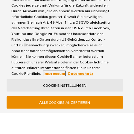
Automatisation décentralisée
Cookies jederzeit mit Wirkung für die Zukunft widerrufen.
Commandes et Edge
Service
Solutions de gestion énergétique
Durch Auswahl von „alle ablehnen“ werden nur unbedingt
Outils d'ingénierie et de visualisation
IoT industriel
erforderliche Cookies genutzt. Soweit Sie einwilligen,
Rails de raccordement équipés
Outils professionnels
stimmen Sie nach Art. 49 Abs. 1 lit. a DSGVO gleichzeitig
E-mobilité
Marchés et industries
Boîtiers modifiés et équipés
der Verarbeitung Ihrer Daten in den USA durch Facebook,
Énergie photovoltaïque
Youtube und Google zu. Es besteht insbesondere das
Service de livraison rapide
Machine et Automatisation d'usines
Risiko, dass Ihre Daten durch US-Behörden, zu Kontroll-
Smart Cabinet Building
Conseils en matière de connectivité
Conditions générales
Énergie
und zu Überwachungszwecken, möglicherweise auch
Solutions Workplace
Weidmüller Configurator
ohne Rechtsbehelfsmöglichkeiten, verarbeitet werden
Politique de confidentialité
Transport
können. Sie können diesen Cookie-Banner jederzeit im
Données techniques
Mentions légales
Fabricant d'équipements
Fußbereich unserer Website oder in der Cookie-Richtlinie
eShop
Contacts e-mail
aufrufen. Nähere Informationen finden Sie in unserer
Process
Cookie-Richtlinie.
Impressum
Datenschutz
Politique relative aux cookies
Distribution
Réseau de partenaires IIoT et automatisation
COOKIE-EINSTELLUNGEN
Weidmüller Schweiz AG
Rundbuckstrasse 2
ALLE COOKIES AKZEPTIEREN
8212 Neuhausen am Rheinfall
+41 52 674 07 07
info@weidmueller.ch