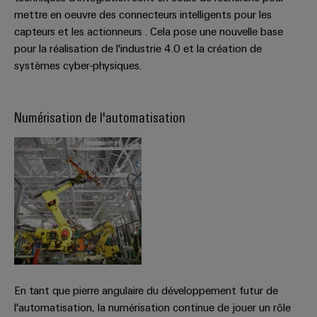
de
mettre en oeuvre des connecteurs intelligents pour les
Outils
fer
capteurs et les actionneurs . Cela pose une nouvelle base
d'ingénierie
Des
pour la réalisation de l'industrie 4.0 et la création de
et
solutions
systèmes cyber-physiques.
modernes
de
et
visualisation
numériques
pour
Numérisation de l'automatisation
Mesure
une
mobilité
d'énergie
respectueuse
du
Weidmüller
climat
IA
dans
le
industrielle
transport
ferrooviaire
Accès
distant
Construction
navale
Plateforme
En tant que pierre angulaire du développement futur de
Solutions
de
de
l'automatisation, la numérisation continue de jouer un rôle