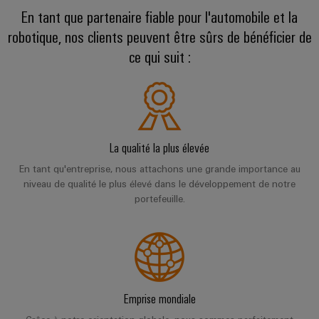
Stockage
Ethernet
Orange
Événements
EcoLine
En tant que partenaire fiable pour l'automobile et la
Conseils
et
d'énergie
Mag
et
Switches
robotique, nos clients peuvent être sûrs de bénéficier de
en
composants
Solutions
|
salons
Aktionen
et
matière
ce qui suit :
Armoire
Magazine
produits
Systèmes
de
et
Wübi
pour
MultiMark
client
d'entrée
connectivité
systèmes
terrain
Schütz
Aktionen
de
de
Académie
stockage
Weidmüller
câbles
Câblage
25
Auswahlhilfe
de
d'énergie
Configurator
et
d'installation
ans
(ESS)
Aktionen
Weidmüller
La qualité la plus élevée
composants
de
Services
En tant qu'entreprise, nous attachons une grande importance au
Transmission
Smart
THM
Ressources
Weidmüller
niveau de qualité le plus élevé dans le développement de notre
de
Câbles
et
Cabinet
Multimark
humaines
Schweiz
portefeuille.
connecteurs
de
distribution
Building
LPC
pour
raccordement,
Stabilité
Notre
En
Aktionen
Mesure
et
circuit
câbles
direction
quelques
sécurité
intelligente
imprimé
patch
Câblage
mots
des
réseaux
et
des
Weidmüller
Ingénierie
modernes
Nos
câbles
Emprise mondiale
installations
Configurator
de
numérique
partenaires