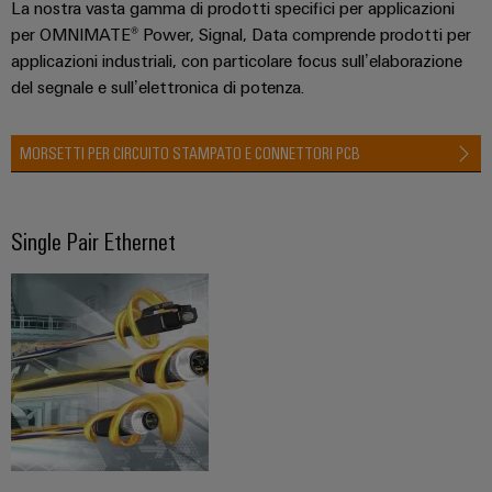
La nostra vasta gamma di prodotti specifici per applicazioni
cavi
per OMNIMATE® Power, Signal, Data comprende prodotti per
personalizzato
applicazioni industriali, con particolare focus sull’elaborazione
del segnale e sull’elettronica di potenza.
Nuovi
MORSETTI PER CIRCUITO STAMPATO E CONNETTORI PCB
prodotti
Connettività
pratica per la
vostra
Single Pair Ethernet
industria. Le
nostre
novità
Industrial
Connectivity.