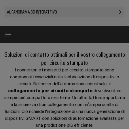
Schweiz
sfide
circuito
PROeco
CUBESERIES
diventano
di
di
AG
Società
stampato
Servizio
AL PANORAMA 3D INTERATTIVO
tangibili
II
Aktionen
collegamento
Weidmüller
ALL
e
e
di
Come
SERVICES
Aktionen
PUSH
le
INSTA
connettori
consegna
Facts
trovarci
Chi siamo
soluzioni
IN
PRObas
POWER
PCB
rapida
and
possono
essere
Aktionen
Aktionen
Microgriglie
Figures
sperimentate.
Sistemi
Promozioni
Notizie
DC
Casi di utilizzo
New
Soluzioni di contatto ottimali per il vostro collegamento
PRO
di
Sostenibilità
Centro
Consulenza
ALL
Storie
ECO
Edge
custodie
per circuito stampato
dati
e
SERVICES
Compliance
Global
di
II
computing
e
Gamma prodotti
I connettori e i morsetti per circuito stampato sono
Soluzioni
ingegneria
e
successo
Aktionen
u-
componenti
componenti essenziali nella fabbricazione di dispositivi e
Sedi
digitale
prodotti
dei
OS
circuiti. Nel corso dell’automazione industriale, il
Ricerca prodotti
per
Energy
Sistemi
Informazioni
Consulenza
nostri
collegamento per circuito stampato
deve diventare
centri
Meter
Industrial
di
sulla
dati
sulla
sempre più compatto e resistente. Un altro fattore importante
clienti
Aktionen
-
5G
inserimento
Servizi
è la sicurezza di un collegamento con un’ampia scelta di
gestione
connettività
efficienti,
Eventi
cavi
funzioni. Ciò richiede l'integrazione di una nuova generazione di
e
affidabili
Steuerstromverteilung
Single
Configuratore
e
e
dispositivi SMART con soluzioni di automazione avanzata per
e
certificati
Riferimenti
Aktionen
Pair
Weidmüller
scalabili
fiere
componenti
una produzione più efficiente.