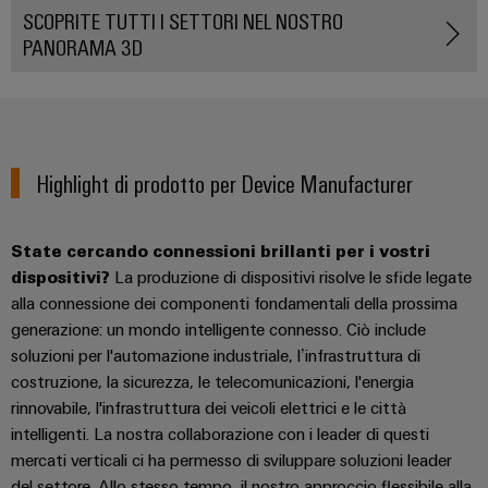
e
per
SCOPRITE TUTTI I SETTORI NEL NOSTRO
Accessori
l'industria
PANORAMA 3D
marittima
Utensili
Trattamento
dell’acqua
Macchine
e
automatiche
delle
Highlight di prodotto per Device Manufacturer
Software
acque
reflue
Marcatori
State cercando connessioni brillanti per i vostri
Soluzioni
dispositivi?
La produzione di dispositivi risolve le sfide legate
per
Stampanti
l’industria
alla connessione dei componenti fondamentali della prossima
industriali
dell’acqua
generazione: un mondo intelligente connesso. Ciò include
e
soluzioni per l'automazione industriale, l’infrastruttura di
Illuminazione
delle
costruzione, la sicurezza, le telecomunicazioni, l'energia
acque
industriale
reflue
rinnovabile, l'infrastruttura dei veicoli elettrici e le città
intelligenti. La nostra collaborazione con i leader di questi
Infrastruttura
Idrogeno
mercati verticali ci ha permesso di sviluppare soluzioni leader
del
L'idrogeno
del settore. Allo stesso tempo, il nostro approccio flessibile alla