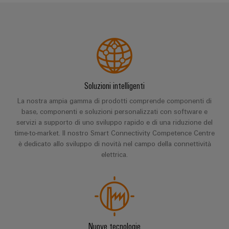
dei
da
produzione
ALL
servizi
fulmini
energetica
SERVICES
comprovata
industriali
e
easyConnect
sovratensioni
macchine
Soluzioni
Power
Combiner
per
Plant
i
box
Soluzioni intelligenti
vari
Controller
per
settori
La nostra ampia gamma di prodotti comprende componenti di
il
della
base, componenti e soluzioni personalizzati con software e
macchina
fotovoltaico
servizi a supporto di uno sviluppo rapido e di una riduzione del
e
Device
time-to-market. Il nostro Smart Connectivity Competence Centre
dell’automazione
Distributori
Manufacturer
è dedicato allo sviluppo di novità nel campo della connettività
di
bus
fabbrica
elettrica.
Morsetti
di
Oil
per
campo
&
circuito
Gas
stampato
Garantire
e
Automazione
la
Nuove tecnologie