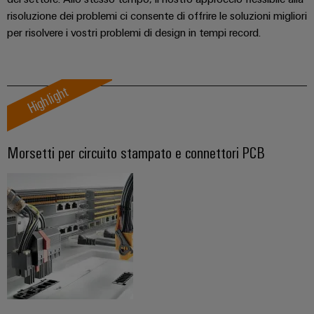
quadro
come
risoluzione dei problemi ci consente di offrire le soluzioni migliori
tecnologia
elettrico
fondamentale
per risolvere i vostri problemi di design in tempi record.
per
la
transizione
Servizio
energetica
Highlight
di
energia
assemblaggio
eolica
Guide
Eccellenza
Morsetti per circuito stampato e connettori PCB
operativa
per
nell'energia
morsettiere
eolica
preassemblate
Custodie
modificate
e
dotate
Assemblaggio