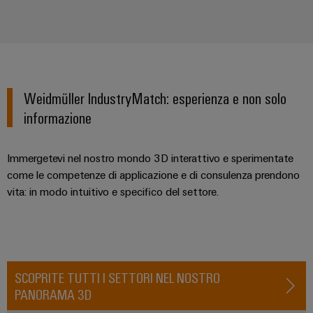
Misura
Industria
dell'energia
ferroviaria
Soluzioni
Weidmüller
moderne
e
Industrial
digitali
AI
Weidmüller IndustryMatch: esperienza e non solo
per
una
informazione
Accesso
mobilità
rispettosa
remoto
del
Immergetevi nel nostro mondo 3D interattivo e sperimentate
clima
Piattaforma
come le competenze di applicazione e di consulenza prendono
nel
dei
vita: in modo intuitivo e specifico del settore.
trasporto
ferroviario
servizi
industriali
Costruzione
easyConnect
navale
Soluzioni
SCOPRITE TUTTI I SETTORI NEL NOSTRO
di
PANORAMA 3D
connessione
Workplace
complete