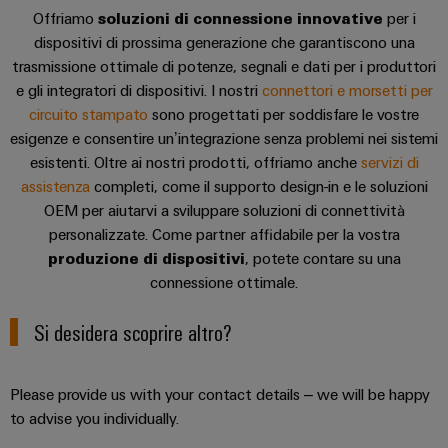
Ethernet
Arancio
EcoLine
Offriamo
soluzioni di connessione innovative
per i
Stoccaggio
Servizi
Wübi
Cavi
Mag
dispositivi di prossima generazione che garantiscono una
Switches
di
per
Schütz
di
|
trasmissione ottimale di potenze, segnali e dati per i produttori
Aktionen
energia
Quadro
connettori
collegamento,
Rivista
e gli integratori di dispositivi. I nostri
connettori e morsetti per
25
Soluzioni
elettrico
PCB
cavi
MultiMark
per
circuito stampato
sono progettati per soddisfare le vostre
e
anni
e
patch
prodotti
Aktionen
esigenze e consentire un’integrazione senza problemi nei sistemi
i
Ingegneria
di
per
campo
e
esistenti. Oltre ai nostri prodotti, offriamo anche
servizi di
clienti
digitale
sistemi
Weidmüller
Auswahlhilfe
cavi
assistenza
completi, come il supporto design-in e le soluzioni
di
Cablaggio
Schweiz
Aktionen
Weidmüller
OEM per aiutarvi a sviluppare soluzioni di connettività
stoccaggio
Servizi
sul
Soluzioni
energetico
Academy
personalizzate. Come partner affidabile per la vostra
di
In
THM
(ESS)
campo
di
produzione di dispositivi
, potete contare su una
laboratorio
poche
Multimark
Human
cablaggio
connessione ottimale.
Trasmissione
Smart
parole
LPC
Resources
del
e
Cabinet
Aktionen
Si desidera scoprire altro?
sistema
distribuzione
Supporto
Il
Building
e
Stabilità
Cablaggio
nostro
Link
e
di
Supporto
Misurazione
degli
Please provide us with your contact details – we will be happy
Management
utili
sicurezza
migrazione
tecnico
smart
to advise you individually.
per
impianti
PLC
Shop
reti