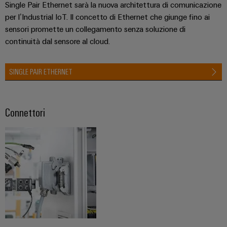
Single Pair Ethernet sarà la nuova architettura di comunicazione
per l’Industrial IoT. Il concetto di Ethernet che giunge fino ai
sensori promette un collegamento senza soluzione di
continuità dal sensore al cloud.
SINGLE PAIR ETHERNET
Configuratore
Weidmüller
Ingegneria
digitale di
Connettori
livello
successivo:
intuitiva,
semplice,
rapida