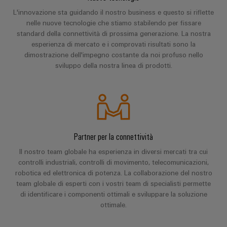
connettori
e
sicurezza
L'innovazione sta guidando il nostro business e questo si riflette
di
PCB
software
funzionamento
nelle nuove tecnologie che stiamo stabilendo per fissare
con
standard della connettività di prossima generazione. La nostra
Servizi
Comandi
soluzioni
esperienza di mercato e i comprovati risultati sono la
per
in
dimostrazione dell'impegno costante da noi profuso nello
Sistemi
rete
connettori
sviluppo della nostra linea di prodotti.
I/O
per
PCB
l'industria
di
Industrial
Produttore
processo
Ethernet
di
Fotovoltaico
apparecchiature
Pannelli
Sfruttare
originali
Partner per la connettività
touch
l'energia
(OEM)
solare
Il nostro team globale ha esperienza in diversi mercati tra cui
per
Strumenti
controlli industriali, controlli di movimento, telecomunicazioni,
il
robotica ed elettronica di potenza. La collaborazione del nostro
di
grado
team globale di esperti con i vostri team di specialisti permette
progettazione
di
di identificare i componenti ottimali e sviluppare la soluzione
efficacia
e
ottimale.
delle
visualizzazione
risorse