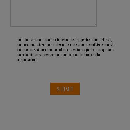
di
stato
le
edifici
SOFTWARE
Automation
sfide
formazione
solido
di
Solution
della
e
costruzione
IIoT
Partner
Amplificatori
webinar
di
partner
e
di
quadri
automazione
elettrici
isolamento
All'ingrosso
I tuoi dati saranno trattati esclusivamente per gestire la tua richiesta,
Eventi
e
Opzioni
Device
Analitica
non saranno utilizzati per altri scopi e non saranno condivisi con terzi. I
e
Partenariati
trasduttori
dati memorizzati saranno cancellati una volta raggiunto lo scopo della
di
manufacturers
industriale
tua richiesta, salvo diversamente indicato nel contesto della
fiere
di
ordinamento
Soluzioni
comunicazione.
Automazione
di
misura
digitali
Fiere
connettività
industriale
mondiali
innovative
Alimentatori
eShop
per
ed
IoT
dispositivi
SUBMIT
Custodie
eventi
Interfaccia
industriale
per
Energia
OCI
Sicurezza
componenti
tradizionale
Interfaccia
industriale
elettronici
Il
futuro
EDI
per
Piattaforma
Protezione
la