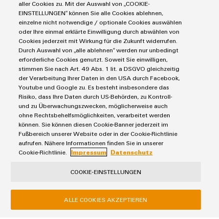
aller Cookies zu. Mit der Auswahl von „COOKIE-
I morsetti per circuito stampato delle serie LSF-SMD
EINSTELLUNGEN“ können Sie alle Cookies ablehnen,
convincono nei sistemi di illuminazione LED.
einzelne nicht notwendige / optionale Cookies auswählen
Supportano gli esperti dell'illuminazione Abaled nella
oder Ihre einmal erklärte Einwilligung durch abwählen von
creazione di soluzioni a lungo termine.
Cookies jederzeit mit Wirkung für die Zukunft widerrufen.
Durch Auswahl von „alle ablehnen“ werden nur unbedingt
erforderliche Cookies genutzt. Soweit Sie einwilligen,
stimmen Sie nach Art. 49 Abs. 1 lit. a DSGVO gleichzeitig
der Verarbeitung Ihrer Daten in den USA durch Facebook,
Youtube und Google zu. Es besteht insbesondere das
Risiko, dass Ihre Daten durch US-Behörden, zu Kontroll-
und zu Überwachungszwecken, möglicherweise auch
ohne Rechtsbehelfsmöglichkeiten, verarbeitet werden
Termini e condizioni generali
können. Sie können diesen Cookie-Banner jederzeit im
Informativa sulla privacy
Fußbereich unserer Website oder in der Cookie-Richtlinie
Impronta
aufrufen. Nähere Informationen finden Sie in unserer
Cookie-Richtlinie.
Impressum
Datenschutz
Contatti e-mail
Normativa sui cookie
COOKIE-EINSTELLUNGEN
Weidmüller Schweiz AG
ALLE COOKIES AKZEPTIEREN
Rundbuckstrasse 2