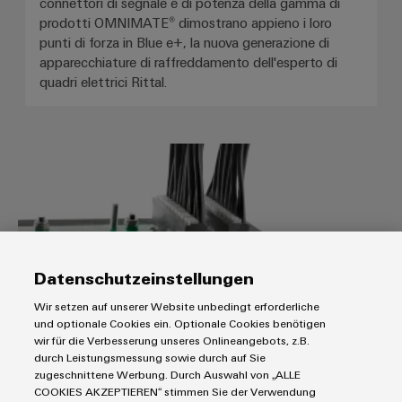
connettori di segnale e di potenza della gamma di
prodotti OMNIMATE® dimostrano appieno i loro
punti di forza in Blue e+, la nuova generazione di
apparecchiature di raffreddamento dell'esperto di
quadri elettrici Rittal.
Abaled - Comando della tecnologi
Datenschutzeinstellungen
Wir setzen auf unserer Website unbedingt erforderliche
und optionale Cookies ein. Optionale Cookies benötigen
wir für die Verbesserung unseres Onlineangebots, z.B.
Abaled - Comando della tecnologia di
durch Leistungsmessung sowie durch auf Sie
zugeschnittene Werbung. Durch Auswahl von „ALLE
illuminazione a LED
COOKIES AKZEPTIEREN“ stimmen Sie der Verwendung