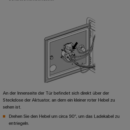
verschiedene
Automation
Systeme
Segmente
OCI
Messen
der
Schnittstelle
Industrial
Maschinen
Industrial
&
und
IoT
Ethernet
Events
EDI
Fabrikautomation
Schnittstelle
Industrial
Touch-
Globale
Öl
Security
Panels
Messen
&
ZUR
&
Gas
Industrial
Engineering-
ÜBERSICHT
Events
Sicherer
Service
und
Betrieb
Platform
mit
Visualisierungstools
vernetzten
easyConnect
Lösungen
Energiemessung
für
EZA-
und
An der Innenseite der Tür befindet sich direkt über der
die
Regler
Prozessindustrie
Steckdose der Aktuator, an dem ein kleiner roter Hebel zu
Smart
sehen ist.
Metering
Photovoltaik
Drehen Sie den Hebel um circa 90°, um das Ladekabel zu
Mehr
Weidmüller
Gerätehersteller
Ressourceneffizienz
entriegeln.
Industrial
durch