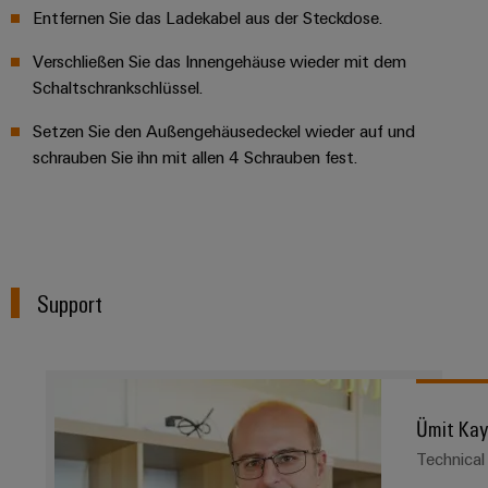
Leiterplattensteckverbinder
Sonnenenergie
Entfernen Sie das Ladekabel aus der Steckdose.
AI
&
Schienenfahrzeuge
Verschließen Sie das Innengehäuse wieder mit dem
Remote
Leiterplattenklemmen
Moderne
Schaltschrankschlüssel.
Access
und
PCB
digitale
Setzen Sie den Außengehäusedeckel wieder auf und
Industrial
Connector
Lösungen
schrauben Sie ihn mit allen 4 Schrauben fest.
für
Service
Services
klimafreundliche
Platform
Mobilitat
Original
easyConnect
im
Equipment
Bahnverkehr
Manufacturer
Schiffbau
Support
(OEM)
Werkstatt
Umfassende
&
Verbindungslösungen
für
Zubehör
die
maritime
Werkzeuge
Industrie
Ümit Ka
Automaten
Wasseraufbereitung
Technical
&