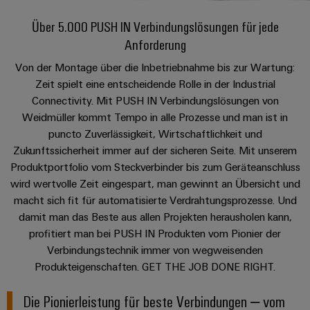
IN
Kabelkonfektionierung
Schweiz
Aktionen
Leiterplattenklemmen
erlebbar
Weidmüller
Aktionen
Anschlusstechnologie
AG
ZUR
Unternehmen
werden.
Über 5.000 PUSH IN Verbindungslösungen für jede
Fast
ÜBERSICHT
PROeco
Gehäusesysteme
Anforderung
Zahlen
INSTA
DC-
Delivery
Ihr
Datencenter
II
und
und
POWER
Microgrids
Service
Weg
Lösungen
Über Uns
Von der Montage über die Inbetriebnahme bis zur Wartung:
Aktionen
-
und
Fakten
Aktionen
zu
Zeit spielt eine entscheidende Rolle in der Industrial
Produkte
u-
komponenten
PRObas
uns
Connectivity. Mit PUSH IN Verbindungslösungen von
für
Nachhaltigkeit
PRO
OS
Karriere
Beratung
Aktionen
Weidmüller kommt Tempo in alle Prozesse und man ist in
Rechenzentren
Kabeleinführungssysteme
ECO
Edge
–
und
puncto Zuverlässigkeit, Wirtschaftlichkeit und
Compliance
und
effizient,
II
Computing
Zukunftssicherheit immer auf der sicheren Seite. Mit unserem
digitale
Neuigkeiten
zuverlässig,
-
ZUR
Promotionen
Aktionen
Produktportfolio vom Steckverbinder bis zum Geräteanschluss
Länder
Planung
ÜBERSICHT
skalierbar
Industrial
komponenten
Erfolgsgeschichten
wird wertvolle Zeit eingespart, man gewinnt an Übersicht und
Energy
5G
Energiespeicher
Management
Connectivity
unserer
macht sich fit für automatisierte Verdrahtungsprozesse. Und
Anschlussleitungen,
Meter
Lösungen
Informationen
Consulting
damit man das Beste aus allen Projekten herausholen kann,
Kunden
Single
Patchkabel
und
Aktionen
und
profitiert man bei PUSH IN Produkten vom Pionier der
Produkte
Pair
und
Weidmüller
Messen
Verbindungstechnik immer von wegweisenden
Zertifikate
für
Steuerstromverteilung
Ethernet
Kabel
Configurator
&
Energiespeichersysteme
Produkteigenschaften. GET THE JOB DONE RIGHT.
Aktionen
(ESS)
Orange
Events
SPS
PCB
Die Pionierleistung für beste Verbindungen – vom
Mag
Energieübertragung
EcoLine
Systemverkabelung