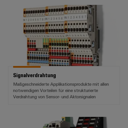
Gehäuse
Signalverdrahtung
Kundenspezifische
Kabelkonfektionierung
Produktinnovationen
Praxisnahe
Verbindungen für
Ihre Industrie.
Signalverdrahtung
Unsere Neuheiten
im Bereich
Industrial
Maßgeschneiderte Applikationsprodukte mit allen
Connectivity.
notwendigen Vorteilen für eine strukturierte
Verdrahtung von Sensor- und Aktorsignalen
Rangierverteilung
Umwe
Produ