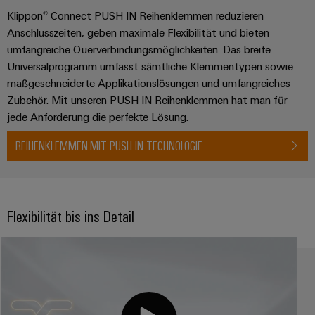
Registration
Engineering
für
Systeme
Klippon® Connect PUSH IN Reihenklemmen reduzieren
Unsere
Elektronikgehäuse
die
Daten
und
Anschlusszeiten, geben maximale Flexibilität und bieten
Kataloganforderung
Partner
Herausforderungen
umfangreiche Querverbindungsmöglichkeiten. Das breite
Blitz-
im
Lösungen
Gebäudeinfrastruktur " title="
Gebäudeinfras
Technische
Preisliste
Schaltschrankbau
Vertrieb
Universalprogramm umfasst sämtliche Klemmentypen sowie
und
Produktkataloge
Dezentrale
maßgeschneiderte Applikationslösungen und umfangreiches
Überspannungsschutz
Gerätehersteller
IIoT
Automatisierung
Zubehör. Mit unseren PUSH IN Reihenklemmen hat man für
Reparatur
Innovative
and
Aktionen
PV
jede Anforderung die perfekte Lösung.
Verbindungslösungen
und
Energiemanagement-
Automation
für
Generatoranschlusskästen
Ersatzteile
Maschinenbau
REIHENKLEMMEN MIT PUSH IN TECHNOLOGIE
Lösungen
Geräte
Partner
Feldbusverteiler
Netzwerk
Trainings
Konventionelle
Gebäudeinfrastruktur
IIoT
und
Energieerzeugung
&
IIoT
Webinare
Zukunftssicherheit
Automation
Flexibilität bis ins Detail
and
Automatisierung
für
Partner
Software
Automation
bewährte
&
Energieerzeugung
Solution
Software
Grosshandel
Digitale
Industrial
Partner
Maschinenbau
Bestellmöglichkeiten
Analytics
Steuerungen
Partnerschaften
finden
Lösungen
für
eShop
Industrial
I/O-