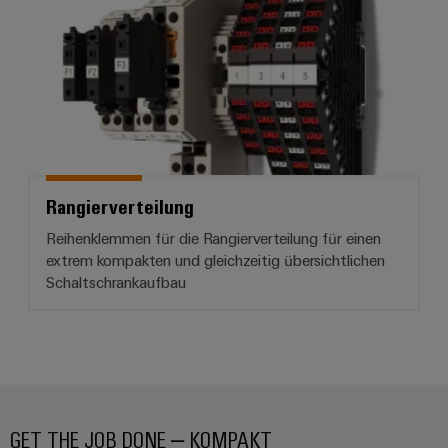
Schne
einfa
REACH
PCF-D
herun
Weidmüller
Rangierverteilung
Configurator
Reihenklemmen für die Rangierverteilung für einen
Digital
Engineering
extrem kompakten und gleichzeitig übersichtlichen
auf einem
Schaltschrankaufbau
neuen Niveau
‒ intuitiv,
unkompliziert,
schnell
GET THE JOB DONE – KOMPAKT