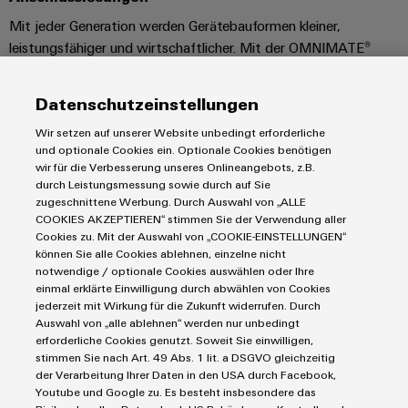
Mit jeder Generation werden Gerätebauformen kleiner,
leistungsfähiger und wirtschaftlicher. Mit der OMNIMATE®
Leiterplattenanschlusstechnik sind einem innovativen
Gerätedesign keine Grenzen gesetzt. Man profitiert von der
Datenschutzeinstellungen
kompakten Baugröße der Leiterplattenklemmen und -
Wir setzen auf unserer Website unbedingt erforderliche
steckverbinder und sorgt dank PUSH IN Technologie dafür,
und optionale Cookies ein. Optionale Cookies benötigen
dass Signale und Ströme zuverlässig und verlustfrei übertragen
wir für die Verbesserung unseres Onlineangebots, z.B.
werden.
durch Leistungsmessung sowie durch auf Sie
zugeschnittene Werbung. Durch Auswahl von „ALLE
LEITERPLATTENKLEMMEN UND -STECKVERBINDER
COOKIES AKZEPTIEREN“ stimmen Sie der Verwendung aller
Cookies zu. Mit der Auswahl von „COOKIE-EINSTELLUNGEN“
können Sie alle Cookies ablehnen, einzelne nicht
notwendige / optionale Cookies auswählen oder Ihre
einmal erklärte Einwilligung durch abwählen von Cookies
jederzeit mit Wirkung für die Zukunft widerrufen. Durch
Auswahl von „alle ablehnen“ werden nur unbedingt
erforderliche Cookies genutzt. Soweit Sie einwilligen,
stimmen Sie nach Art. 49 Abs. 1 lit. a DSGVO gleichzeitig
der Verarbeitung Ihrer Daten in den USA durch Facebook,
Youtube und Google zu. Es besteht insbesondere das