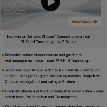
verschiedene
Automation
Systeme
Segmente
OCI
Messen
der
Schnittstelle
Industrial
Maschinen
Industrial
&
und
IoT
Ethernet
Events
EDI
Fabrikautomation
Schnittstelle
Industrial
Touch-
Globale
Öl
Security
Fast wiring. But safe. Klippon® Connect steigert mit
Panels
Messen
&
PUSH IN Technologie die Effizienz.
ZUR
&
Gas
Industrial
Engineering-
ÜBERSICHT
Events
Sicherer
Service
und
Besonders schnell vibrationsfeste und gasdichte
Betrieb
Platform
mit
Visualisierungstools
Verbindungen herstellen – dank PUSH IN Technologie
vernetzten
easyConnect
Lösungen
Energiemessung
Selbst bei hoher Anschlussdichte für optimale Orientierung
für
EZA-
sorgen – dank großzügigen Markierungsflächen, doppeltem
und
die
Regler
Querverbindungskanal und farbigen Pushern
Prozessindustrie
Smart
Metering
Photovoltaik
Inbetriebnahmen und Wartungsaufgaben vereinfachen – dank
Mehr
einheitlichen Prüfabgriffen und Testadaptern
Weidmüller
Gerätehersteller
Ressourceneffizienz
Industrial
durch
Modifikationen und Umverdrahtungen ohne Spezialwerkzeug