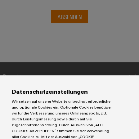
ABSENDEN
Produkte
Reihenklemmen
Datenschutzeinstellungen
Lösungen
Leiterplattensteckverbinder & Leiterplattenklemmen
Wir setzen auf unserer Website unbedingt erforderliche
Blitz- und Überspannungsschutz
Automatisierung
und optionale Cookies ein. Optionale Cookies benötigen
Steuerungen
Service
wir für die Verbesserung unseres Onlineangebots, z.B.
Energiemanagement-Lösungen
durch Leistungsmessung sowie durch auf Sie
Engineering- und Visualisierungstools
Industrial-IoT-Lösungen
Bestückte Klemmenleisten
zugeschnittene Werbung. Durch Auswahl von „ALLE
Werkzeuge
COOKIES AKZEPTIEREN“ stimmen Sie der Verwendung
E-Mobility
Märkte
Modifizierte und bestückte Gehäuse
aller Cookies zu. Mit der Auswahl von „COOKIE-