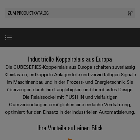
IN
Kabelkonfektionierung
Schweiz
Aktionen
Leiterplattenklemmen
erlebbar
Weidmüller
Aktionen
Anschlusstechnologie
AG
ZUR
Unternehmen
werden.
Fast
ZUM PRODUKTKATALOG
ÜBERSICHT
PROeco
Gehäusesysteme
Zahlen
INSTA
DC-
Delivery
Ihr
Datencenter
II
und
und
POWER
Microgrids
Service
Weg
Lösungen
Über Uns
Aktionen
-
und
Fakten
Aktionen
zu
Produkte
u-
komponenten
PRObas
uns
für
Nachhaltigkeit
PRO
OS
Karriere
Beratung
Aktionen
Rechenzentren
Kabeleinführungssysteme
Vorteile
Industrielle Koppelrelais aus Europa
ECO
Edge
–
und
Compliance
und
effizient,
II
Computing
Die CUBESERIES-Koppelrelais aus Europa schalten zuverlässig
digitale
Neuigkeiten
zuverlässig,
-
ZUR
Promotionen
Aktionen
Universelle Einsetzbarkeit
Kleinlasten, entkoppeln Anlagenteile und vervielfältigen Signale
Länder
Planung
ÜBERSICHT
skalierbar
Industrial
komponenten
Erfolgsgeschichten
im Maschinenbau und in der Prozess- und Energietechnik. Sie
Energy
5G
Energiespeicher
Management
überzeugen durch ihre Langlebigkeit und ihr robustes Design.
Connectivity
unserer
Anschlussleitungen,
Produktsortiment
Meter
Lösungen
Die Relaissockel mit PUSH IN und vielfältigen
Informationen
Consulting
Kunden
Single
Patchkabel
und
Aktionen
Querverbindungen ermöglichen eine einfache Verdrahtung,
und
Produkte
Pair
und
Weidmüller
Messen
CRI
optimiert für den Einsatz in der industriellen Automatisierung.
Zertifikate
für
Steuerstromverteilung
Ethernet
Kabel
Configurator
&
Energiespeichersysteme
Aktionen
(ESS)
Ihre Vorteile auf einen Blick
Orange
Events
SPS
CRM
PCB
Mag
Energieübertragung
EcoLine
Systemverkabelung