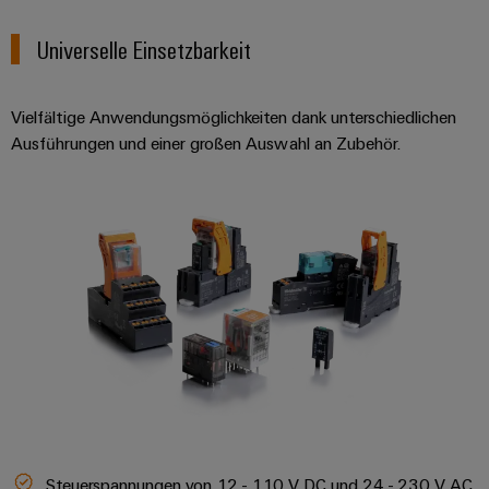
Schne
einfa
Universelle Einsetzbarkeit
REACH
PCF-D
herun
Vielfältige Anwendungsmöglichkeiten dank unterschiedlichen
Ausführungen und einer großen Auswahl an Zubehör.
Weidmüller
Configurator
Digital
Engineering
auf einem
neuen Niveau
‒ intuitiv,
unkompliziert,
schnell
Steuerspannungen von 12 - 110 V DC und 24 - 230 V AC