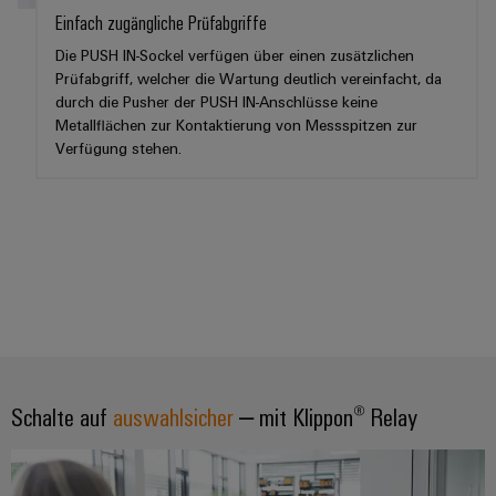
Software
Einfach zugängliche Prüfabgriffe
Abwasseraufbereitung
Lösungen
Die PUSH IN-Sockel verfügen über einen zusätzlichen
Markierer
für
Prüfabgriff, welcher die Wartung deutlich vereinfacht, da
die
durch die Pusher der PUSH IN-Anschlüsse keine
Industriedrucker
Wasser-
Metallflächen zur Kontaktierung von Messspitzen zur
und
Verfügung stehen.
Industrieleuchte
Abwasserindustrie
Wasserstoff
Cabinet
Wasserstoff
Infrastructure
als
Schlüsseltechnologie
für
Assemblierungsservice
die
Energiewende
Bestückte
Windenergie
Klemmenleisten
Effizienter
Schalte auf
auswahlsicher
– mit Klippon® Relay
Betrieb
Modifizierte
von
und
Windparks
bestückte