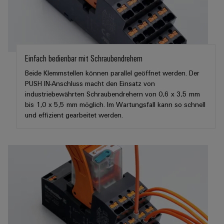
verschiedene
Automation
Systeme
Segmente
OCI
Messen
der
Schnittstelle
Industrial
Maschinen
Industrial
&
und
IoT
Ethernet
Events
EDI
Fabrikautomation
Einfach bedienbar mit Schraubendrehern
Schnittstelle
Industrial
Touch-
Globale
Öl
Beide Klemmstellen können parallel geöffnet werden. Der
Security
Panels
Messen
&
PUSH IN-Anschluss macht den Einsatz von
ZUR
&
Gas
industriebewährten Schraubendrehern von 0,6 x 3,5 mm
Industrial
Engineering-
ÜBERSICHT
Events
bis 1,0 x 5,5 mm möglich. Im Wartungsfall kann so schnell
Sicherer
Service
und
Betrieb
und effizient gearbeitet werden.
Platform
mit
Visualisierungstools
vernetzten
easyConnect
Lösungen
Energiemessung
für
EZA-
und
die
Regler
Prozessindustrie
Smart
Metering
Photovoltaik
Mehr
Weidmüller
Gerätehersteller
Ressourceneffizienz
Industrial
durch