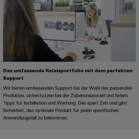
Gehäuse
Kundenspezifische
Kabelkonfektionierung
Produktinnovationen
Praxisnahe
Verbindungen für
Das umfassende Relaisportfolio mit dem perfekten
Ihre Industrie.
Support
Unsere Neuheiten
im Bereich
Wir bieten umfassenden Support bei der Wahl des passenden
Industrial
Connectivity.
Produktes, unterstützen bei der Zubehörauswahl und liefern
Tipps für Installation und Wartung. Das spart Zeit und gibt
Sicherheit, das optimale Produkt für jeden spezifischen
Anwendungsfall zu bekommen.
Umwe
Produ