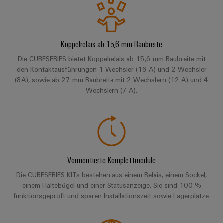
Schaltschrank-
Connector
Wübi
|
und
Switches
&
und
Services
Schütz
CUBESERIES FG
Kundenmagazin
-
Aktionen
Migrationslösungen
Feldebene
verteilung
Digitales
25
Weidmüller
MultiMark
Serviceschnittstellen
Koppelrelais ab 15,6 mm Baubreite
Zubehör
Stabilität
Feldverdrahtung
Engineering
Jahre
Academy
und
Aktionen
Die CUBESERIES bietet Koppelrelais ab 15,6 mm Baubreite mit
Weidmüller
Verteilerboxen
Sicherheit
Smart
Akkreditiertes
den Kontaktausführungen 1 Wechsler (16 A) und 2 Wechsler
Human
Schweiz
Downloads
für
Auswahlhilfe
(8A), sowie ab 27 mm Baubreite mit 2 Wechslern (12 A) und 4
Cabinet
Labor
moderne
Resources
Aktionen
Wechslern (7 A).
Energienetze
Building
Auf
Elektronik
Our
den
THM
Gebäudeinfrastruktur
Smart
Support
Management
Punkt
Koppelrelais
Multimark
Lösungen
Metering
für
&
LPC
Technischer
die
Weidmüller
Halbleiterrelais
Aktionen
Support
spezifischen
Presse
Nützliche
Vormontierte Komplettmodule
Configurator
Anforderungen
Trennverstärker
Links
Gebäudeinstallationsverdrahtung
in
Umweltbezogene
Die CUBESERIES KITs bestehen aus einem Relais, einem Sockel,
Unternehmensmeldungen
der
Workplace
und
einem Haltebügel und einer Statusanzeige. Sie sind 100 %
Produktkonformität
Gebäudeinfrastruktur
Webshop
Solutions
Messumformer
funktionsgeprüft und sparen Installationszeit sowie Lagerplätze.
Fachpressemeldungen
ZUR
PSIRT
Schaltschrankbau
ÜBERSICHT
Newsletter
Stromversorgungen
Lösungen