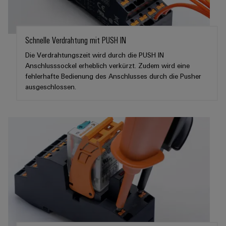
Leiterplattensteckverbinder
Sonnenenergie
AI
&
Schienenfahrzeuge
Remote
Leiterplattenklemmen
Moderne
Schnelle Verdrahtung mit PUSH IN
Access
und
PCB
Die Verdrahtungszeit wird durch die PUSH IN
digitale
Industrial
Connector
Anschlusssockel erheblich verkürzt. Zudem wird eine
Lösungen
für
fehlerhafte Bedienung des Anschlusses durch die Pusher
Service
Services
klimafreundliche
ausgeschlossen.
Platform
Mobilitat
Original
easyConnect
im
Equipment
Bahnverkehr
Manufacturer
Schiffbau
(OEM)
Werkstatt
Umfassende
&
Verbindungslösungen
für
Zubehör
die
maritime
Werkzeuge
Industrie
Automaten
Wasseraufbereitung
&